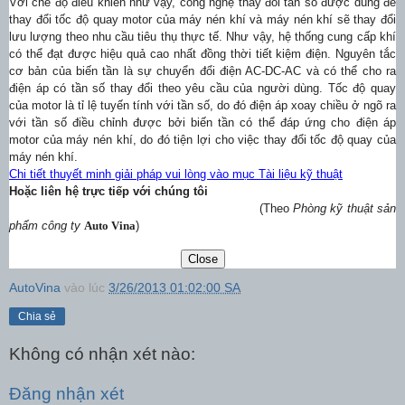
Với chế độ điều khiển như vậy, công nghệ thay đổi tần số được dùng để
thay đổi tốc độ quay motor của máy nén khí và máy nén khí sẽ thay đổi
lưu lượng theo nhu cầu tiêu thụ thực tế. Như vậy, hệ thống cung cấp khí
có thể đạt được hiệu quả cao nhất đồng thời tiết kiệm điện. Nguyên tắc
cơ bản của biến tần là sự chuyển đổi điện AC-DC-AC và có thể cho ra
điện áp có tần số thay đổi theo yêu cầu của người dùng. Tốc độ quay
của motor là tỉ lệ tuyến tính với tần số, do đó điện áp xoay chiều ở ngõ ra
với tần số điều chỉnh được bởi biến tần có thể đáp ứng cho điện áp
motor của máy nén khí, do đó tiện lợi cho việc thay đổi tốc độ quay của
máy nén khí.
Chi tiết thuyết minh giải pháp vui lòng vào mục Tài liệu kỹ thuật
Hoặc liên hệ trực tiếp với chúng tôi
(Theo
Phòng kỹ thuật sản
phẩm công ty
Auto Vina
)
AutoVina
vào lúc
3/26/2013 01:02:00 SA
Chia sẻ
Không có nhận xét nào:
Đăng nhận xét