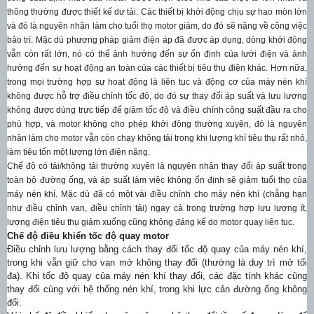
thông thường được thiết kế dư tải. Các thiết bị khởi động chịu sự hao mòn lớn
và đó là nguyên nhân làm cho tuổi thọ motor giảm, do đó sẽ nặng về công việc
bảo trì. Mặc dù phương pháp giảm điện áp đã được áp dụng, dòng khởi động
vẫn còn rất lớn, nó có thể ảnh hưởng đến sự ổn định của lưới điện và ảnh
hưởng đến sự hoạt động an toàn của các thiết bị tiêu thụ điện khác. Hơn nữa,
trong mọi trường hợp sự hoạt động là liên tục và động cơ của máy nén khí
không được hỗ trợ điều chỉnh tốc độ, do đó sự thay đổi áp suất và lưu lượng
không được dùng trực tiếp để giảm tốc độ và điều chỉnh công suất đầu ra cho
phù hợp, và motor không cho phép khởi động thường xuyên, đó là nguyên
nhân làm cho motor vẫn còn chạy không tải trong khi lượng khí tiêu thụ rất nhỏ,
làm tiêu tốn một lượng lớn điện năng.
Chế độ có tải/không tải thường xuyên là nguyên nhân thay đổi áp suất trong
toàn bộ đường ống, và áp suất làm việc không ổn định sẽ giảm tuổi thọ của
máy nén khí. Mặc dù đã có một vài điều chỉnh cho máy nén khí (chẳng hạn
như điều chỉnh van, điều chỉnh tải) ngay cả trong trường hợp lưu lượng ít,
lượng điện tiêu thụ giảm xuống cũng không đáng kể do motor quay liên tục.
Chế độ điều khiển tốc độ quay motor
Điều chỉnh lưu lượng bằng cách thay đổi tốc độ quay của máy nén khí,
trong khi vẫn giữ cho van mở không thay đổi (thường là duy trì mở tối
đa). Khi tốc độ quay của máy nén khí thay đổi, các đặc tính khác cũng
thay đổi cùng với hệ thống nén khí, trong khi lực cản đường ống không
đổi.