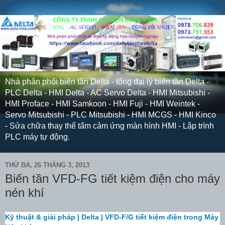
Nhà phân phối biến tần Delta - tổng đại lý biến tần Delta -
PLC Delta - HMI Delta - AC Servo Delta - HMI Mitsubishi -
HMI Proface - HMI Samkoon - HMI Fuji - HMI Weintek -
Servo Mitsubishi - PLC Mitsubishi - HMI MCGS - HMI Kinco
- Sửa chữa thay thế tấm cảm ứng màn hình HMI - Lập trình
PLC máy tự động.
THỨ BA, 26 THÁNG 3, 2013
Biến tần VFD-FG tiết kiệm điện cho máy
nén khí
Kỹ thuật & giải pháp | Delta | VFD-F/G tiết kiệm điện trong Máy