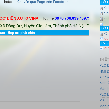
--- hoặc ---
Chuyển qua Page trên Facebook
BỘ 
Kin
http://www.dailybientandelta.com/ +++ http://www.auto-vina.com
Kin
ĐIỆN AUTO VINA
.
Hotline
0978.706.839 / 0973.751.553
Email
Kin
hu
 Đông Dư, Huyện Gia Lâm, Thành phố Hà Nội. PGD: Số nhà 7, 
BỘ 
hức - Hợp tác phát triển
Kỹ 
qu
Rất 
au
THIẾT
PLC D
HMI D
AC Se
Biến 
Màn h
PLC M
Màn h
Màn h