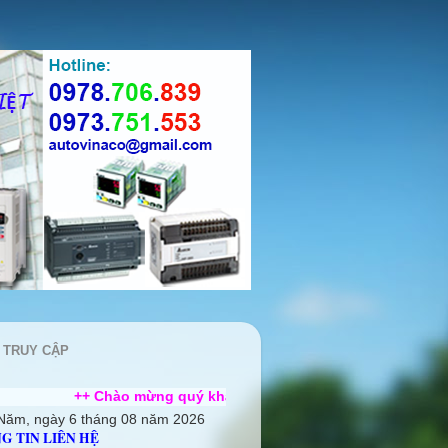
 TRUY CẬP
 Chào mừng quý khách ghé thăm website Công Ty TNHH Cơ điện A
Năm, ngày 6 tháng 08 năm 2026
G TIN LIÊN HỆ