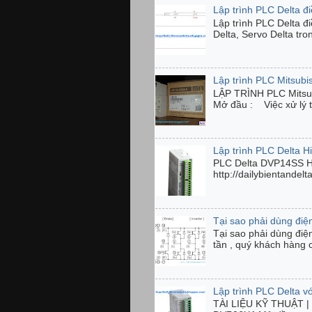
Lập trình PLC Delta đ
Lập trình PLC Delta đ
Delta, Servo Delta tro
Lập trình PLC Mitsubi
LẬP TRÌNH PLC Mits
Mở đầu : Việc xử lý tí
Lập trình PLC Delta 
PLC Delta DVP14SS 
http://dailybientandel
Tại sao phải dùng điện
Tại sao phải dùng điệ
tần , quý khách hàng 
Lập trình PLC Delta 
TÀI LIỆU KỸ THUẬT | C