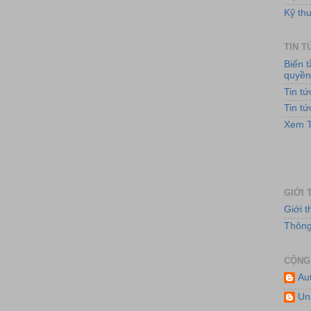
Kỹ thu
TIN 
Biến 
quyề
Hệ th
Tin t
Tin t
Xem T
GIỚI 
Giới 
Thông 
Cun
CỘNG
Au
Un