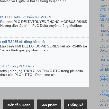
Cách 
og và Digital là hai từ trong thuật ngữ t...
Cách 
VFD-
Cách 
85 PLC Delta với biến tần VFD-M
AE-AS
| lập trình PLC DELTA TRUYỀN THÔNG MODBUS RS485
Hiển t
ướng dẫn lập trình PLC Delta truyền thông Modbus
Hướng
GP25
Lập t
t nối RS485 tới đồng hồ nhiệt
Lập trình HMI DELTA - DOP-B SERIES kết nối RS485 tới
Lập tr
Series Kính gửi quý khách hàng !
Delta
Lập t
DVP1
Lập t
c RTC trong PLC Delta
Hình 
với bi
c delta | sử dụng THỜI GIAN THỰC RTC trong plc delta 1.
n thực của PLC : RTC - Real-time clo...
Lập t
DVP0
Lập t
Lập t
analo
Lập t
cơ Se
Biến tần Delta
Sản phẩm
Thống kê