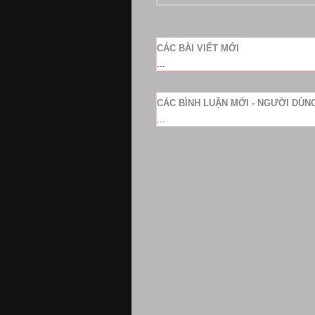
CÁC BÀI VIẾT MỚI
...
CÁC BÌNH LUẬN MỚI - NGƯỜI DÙ
...