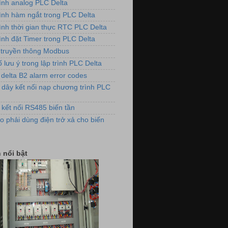
rình analog PLC Delta
rình hàm ngắt trong PLC Delta
dụng biến tần VFD-E cho hệ thống
rình thời gian thực RTC PLC Delta
quạt thông gió
ình đặt Timer trong PLC Delta
truyền thông Modbus
 lưu ý trong lập trình PLC Delta
 delta B2 alarm error codes
 dây kết nối nạp chương trình PLC
 kết nối RS485 biến tần
o phải dùng điện trở xả cho biến
 điều khiển nồi hơi xử lý khí thải
 nổi bật
m điều áp cho hệ thống làm mát