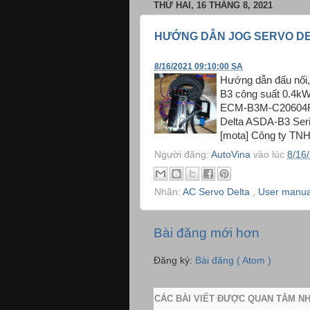
THỨ HAI, 16 THÁNG 8, 2021
HƯỚNG DẪN JOG SERVO DE
8/16/2021 09:10:00 SA
Hướng dẫn đấu nối,
B3 công suất 0.4kW
ECM-B3M-C20604RS1
Delta ASDA-B3 Seri
[mota] Công ty TNHH
Người đăng:
AutoVina
vào lúc
8/16
Nhãn:
AC Servo Delta
,
User manua
Bài đăng mới hơn
Đăng ký:
Bài đăng ( Atom )
CÁC BÀI VIẾT ĐƯỢC QUAN TÂM N