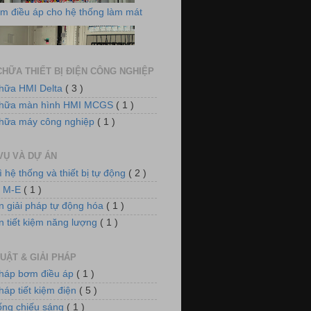
HỮA THIẾT BỊ ĐIỆN CÔNG NGHIỆP
hữa HMI Delta
( 3 )
chữa màn hình HMI MCGS
( 1 )
 thống tủ động lực và chiếu sáng
hữa máy công nghiệp
( 1 )
VỤ VÀ DỰ ÁN
ì hệ thống và thiết bị tự động
( 2 )
n M-E
( 1 )
n giải pháp tự động hóa
( 1 )
n tiết kiệm năng lượng
( 1 )
UẬT & GIẢI PHÁP
 thống quạt, tiền đông kho lạnh
pháp bơm điều áp
( 1 )
háp tiết kiệm điện
( 5 )
ống chiếu sáng
( 1 )