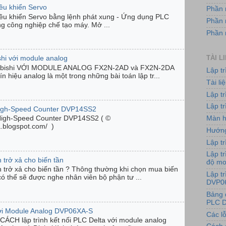
iều khiển Servo
Phần 
iều khiển Servo bằng lệnh phát xung - Ứng dụng PLC
Phần 
ng công nghiệp chế tạo máy. Mở ...
Phần
TÀI L
shi với module analog
ubishi VỚI MODULE ANALOG FX2N-2AD và FX2N-2DA
Lập t
n hiệu analog là một trong những bài toán lập tr...
Tài l
Lập t
Lập tr
High-Speed Counter DVP14SS2
Màn h
High-Speed Counter DVP14SS2 ( ©
ta.blogspot.com/ )
Hướng
Lập tr
Lập tr
 trở xả cho biến tần
độ m
n trở xả cho biến tần ? Thông thường khi chọn mua biến
Lập t
có thể sẽ được nghe nhân viên bộ phận tư ...
DVP0
Bảng 
PLC D
với Module Analog DVP06XA-S
Các lỗ
ÁCH lập trình kết nối PLC Delta với module analog