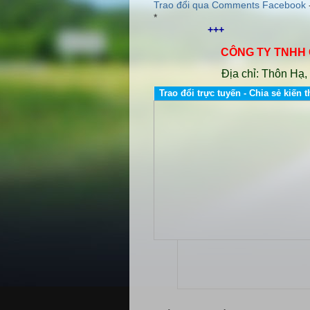
Trao đổi qua Comments Facebook
*
CÔNG TY TNHH CƠ 
Địa chỉ: Thôn Hạ, Xã
Trao đổi trực tuyến - Chia sẻ kiến t