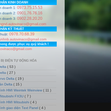
PHẬN KINH DOANH
0973.75.15.53
h doanh 1:
/ +++
0901.76.76.16
h doanh 2:
0902.28.20.20
:
autovinaco@gmail.com
h doanh 3:
ngnd.autovinaco@gmail.com
dãy 5, tổ dân phố số 12, Phường Phúc La, Quận Hà Đông,TP. 
PHẬN KỸ THUẬT
0978.70.68.39
thuật:
ynhnb.autovinaco@gmail.com
mong được phục vụ quý khách !
tovinaco@gmail.com
 BỊ ĐIỆN TỰ ĐỘNG HÓA
elta
( 53 )
elta
( 27 )
rvo Delta
( 19 )
tần Delta
( 15 )
ình HMI Weintek Weinview
( 11 )
itsubishi FX3U
( 7 )
ình HMI Mitsubishi
( 4 )
ình giao diện Text Panel
( 4 )