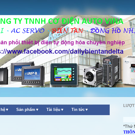
LƯỢT
n hệ▼
Sản phẩm▼
Tài liệu▼
Tin tức▼
++
*Thứ 
THÔN