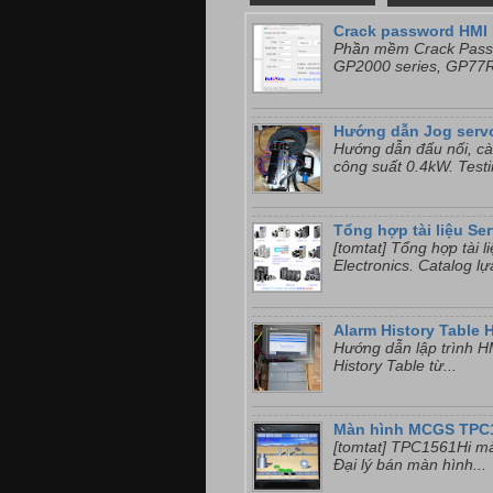
Crack password HMI 
Phần mềm Crack Passw
GP2000 series, GP77R 
Hướng dẫn Jog serv
Hướng dẫn đấu nối, cà
công suất 0.4kW. Testi
Tổng hợp tài liệu Se
[tomtat] Tổng hợp tài 
Electronics. Catalog lự
Alarm History Table 
Hướng dẫn lập trình HM
History Table từ...
Màn hình MCGS TPC
[tomtat] TPC1561Hi ma
Đại lý bán màn hình...