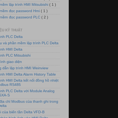
mềm lập trình HMI Mitsubishi
( 1 )
mềm đọc password Hmi
( 1 )
 mềm đọc password PLC
( 2 )
IỆU KỸ THUẬT
rình PLC Delta
iệu và phần mềm lập trình PLC Delta
rình HMI Delta
ình PLC Mitsubishi
ình giao diện
 dẫn lập trình HMI Weinview
ình HMI Delta Alarm History Table
ình HMI Delta kết nối đồng hồ nhiệt
odbus RS485
rình PLC Delta với Module Analog
6XA-S
địa chỉ Modbus của thanh ghi trong
elta
i của biến tần Delta VFD-B