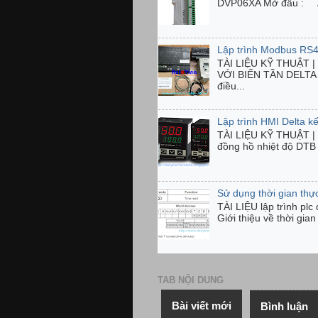
DVP06XA Mở đầu : Anal
Lập trình Modbus RS4
TÀI LIỆU KỸ THUẬT 
VỚI BIẾN TẦN DELTA H
điều...
Lập trình HMI Delta kế
TÀI LIỆU KỸ THUẬT | 
đồng hồ nhiệt độ DTB 
Sử dụng thời gian thự
TÀI LIỆU lập trình pl
Giới thiệu về thời gia
TAB NỘI DUNG
Bài viết mới
Bình luận