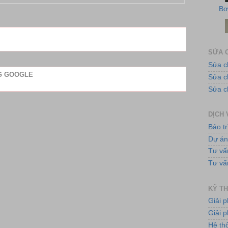
SỬA C
Sửa c
NG GOOGLE
Sửa 
Hệ
Sửa c
DỊCH 
Bảo tr
Dự á
Tư vấ
Tư vấ
KỸ TH
Hệ
Giải 
Giải p
Hệ th