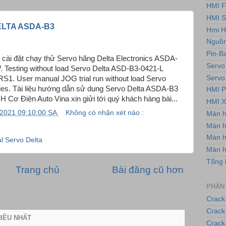
HMI F
HMI 
LTA ASDA-B3
Hmi H
Nguồn
Pin-B
 cài đặt chạy thử Servo hãng Delta Electronics ASDA-
Servo
. Testing without load Servo Delta ASD-B3-0421-L
Servo
. User manual JOG trial run without load Servo
es. Tài liệu hướng dẫn sử dụng Servo Delta ASDA-B3
HMI P
 Cơ Điện Auto Vina xin giửi tới quý khách hàng bài...
HMI X
/2021 09:10:00 SA
Không có nhận xét nào :
Màn 
Màn h
Màn 
l Servo Delta
Màn 
Tổng 
Trang chủ
Bài đăng cũ hơn
PHẦN
Crack
Crack
HIỀU NHẤT
Crack