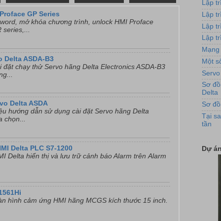
Lập t
Proface GP Series
Lập t
Ứng 
ord, mở khóa chương trình, unlock HMI Proface
Lập t
series,...
Lập tr
Mạng 
o Delta ASDA-B3
Một số
i đặt chạy thử Servo hãng Delta Electronics ASDA-B3
Servo
ng...
Sơ đồ
Delta
rvo Delta ASDA
Sơ đồ
liệu hướng dẫn sử dụng cài đặt Servo hãng Delta
Tại sa
Tủ
a chọn...
tần
HMI Delta PLC S7-1200
Dự án
I Delta hiển thị và lưu trữ cảnh báo Alarm trên Alarm
1561Hi
̀n hình cảm ứng HMI hãng MCGS kích thước 15 inch.
Bơ