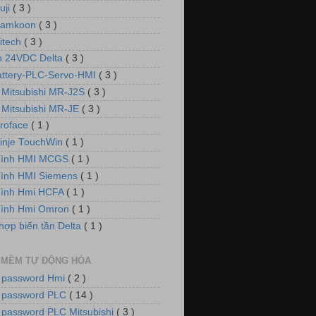
uji
( 3 )
Samkoon
( 3 )
itech
( 3 )
 24VDC Delta
( 3 )
attery-PLC-Servo-HMI
( 3 )
 Mitsubishi MR-J2S
( 3 )
 Mitsubishi MR-JE
( 3 )
roface
( 1 )
inje TouchWin
( 1 )
hình HMI MCGS
( 1 )
ình HMI Siemens
( 1 )
hình Hmi HCFA
( 1 )
hình Hmi Omron
( 1 )
hợp biến tần Delta
( 1 )
 MỀM TỰ ĐỘNG HÓA
 password Hmi
( 2 )
 password PLC
( 14 )
 password PLC Mitsubishi
( 3 )