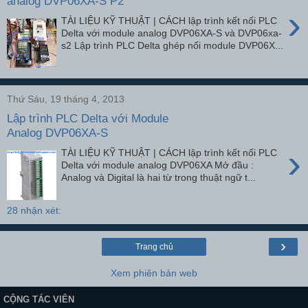
analog DVP06XA-S P2
›
TÀI LIỆU KỸ THUẬT | CÁCH lập trình kết nối PLC
Delta với module analog DVP06XA-S và DVP06xa-
s2 Lập trình PLC Delta ghép nối module DVP06X...
Thứ Sáu, 19 tháng 4, 2013
Lập trình PLC Delta với Module
Analog DVP06XA-S
›
TÀI LIỆU KỸ THUẬT | CÁCH lập trình kết nối PLC
Delta với module analog DVP06XA Mở đầu :
Analog và Digital là hai từ trong thuật ngữ t...
28 nhận xét:
›
Trang chủ
Xem phiên bản web
CỘNG TÁC VIÊN