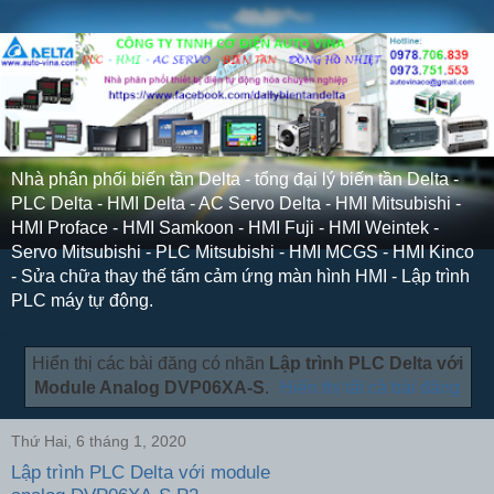
Nhà phân phối biến tần Delta - tổng đại lý biến tần Delta -
PLC Delta - HMI Delta - AC Servo Delta - HMI Mitsubishi -
HMI Proface - HMI Samkoon - HMI Fuji - HMI Weintek -
Servo Mitsubishi - PLC Mitsubishi - HMI MCGS - HMI Kinco
- Sửa chữa thay thế tấm cảm ứng màn hình HMI - Lập trình
PLC máy tự động.
Hiển thị các bài đăng có nhãn
Lập trình PLC Delta với
Module Analog DVP06XA-S
.
Hiển thị tất cả bài đăng
Thứ Hai, 6 tháng 1, 2020
Lập trình PLC Delta với module