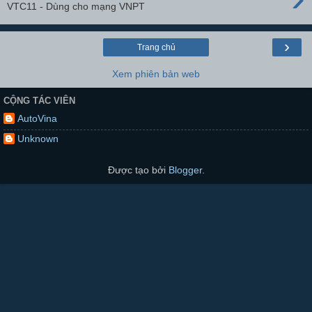
VTC11 - Dùng cho mạng VNPT
›
Trang chủ
Xem phiên bản web
CỘNG TÁC VIÊN
AutoVina
Unknown
Được tạo bởi
Blogger
.