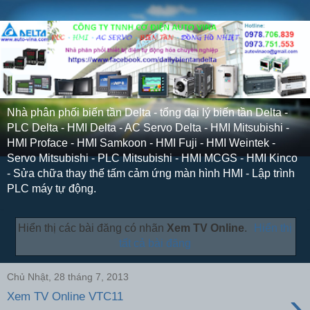
Nhà phân phối biến tần Delta - tổng đại lý biến tần Delta -
PLC Delta - HMI Delta - AC Servo Delta - HMI Mitsubishi -
HMI Proface - HMI Samkoon - HMI Fuji - HMI Weintek -
Servo Mitsubishi - PLC Mitsubishi - HMI MCGS - HMI Kinco
- Sửa chữa thay thế tấm cảm ứng màn hình HMI - Lập trình
PLC máy tự động.
Hiển thị các bài đăng có nhãn
Xem TV Online
.
Hiển thị
tất cả bài đăng
Chủ Nhật, 28 tháng 7, 2013
›
Xem TV Online VTC11