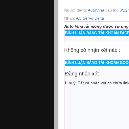
Người đăng:
AutoVina
vào lúc
3/12
Nhãn:
AC Servo Delta
Auto Vina rất mong được sự ủng
BÌNH LUẬN BẰNG TÀI KHOẢN FA
Không có nhận xét nào :
BÌNH LUẬN BẰNG TÀI KHOẢN GO
Đăng nhận xét
Lưu ý: Tất cả nhận xét có chứa lin