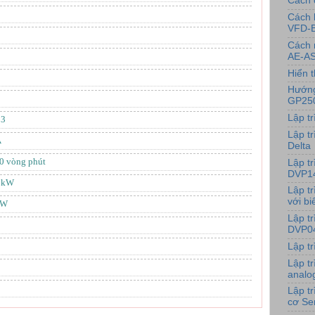
Cách 
Cách 
VFD-
Cách 
AE-AS
Hiển t
Hướng
GP25
Lập t
B3
Lập tr
A
Delta
0 vòng phút
Lập t
DVP1
75kW
Lập t
với bi
kW
Lập t
DVP0
Lập t
Lập t
analo
Lập t
cơ Se