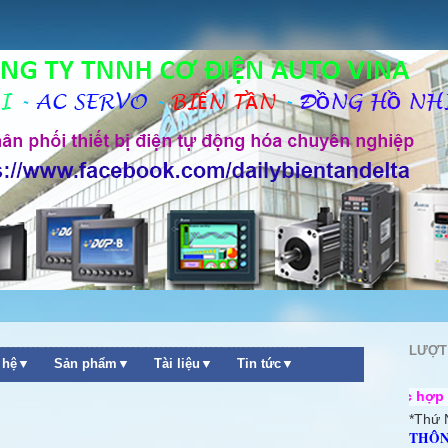
LƯỢT
n hệ▼
Sản phẩm▼
Tài liệu▼
Tin tức▼
ơ điện Auto Vina ++ Chúng tôi rất mong được hợp tác cùng quý
*Thứ 
THÔN