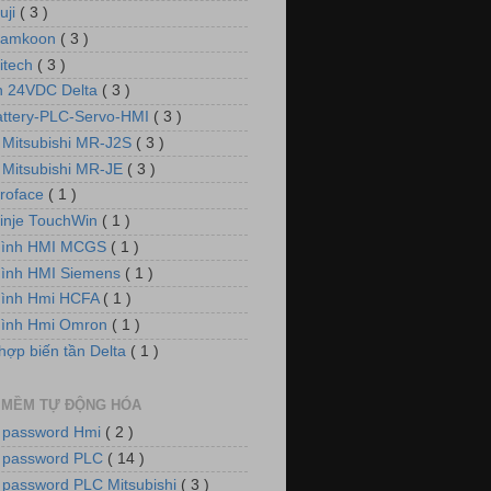
uji
( 3 )
Samkoon
( 3 )
itech
( 3 )
 24VDC Delta
( 3 )
attery-PLC-Servo-HMI
( 3 )
 Mitsubishi MR-J2S
( 3 )
 Mitsubishi MR-JE
( 3 )
roface
( 1 )
inje TouchWin
( 1 )
hình HMI MCGS
( 1 )
ình HMI Siemens
( 1 )
hình Hmi HCFA
( 1 )
hình Hmi Omron
( 1 )
hợp biến tần Delta
( 1 )
 MỀM TỰ ĐỘNG HÓA
 password Hmi
( 2 )
 password PLC
( 14 )
 password PLC Mitsubishi
( 3 )