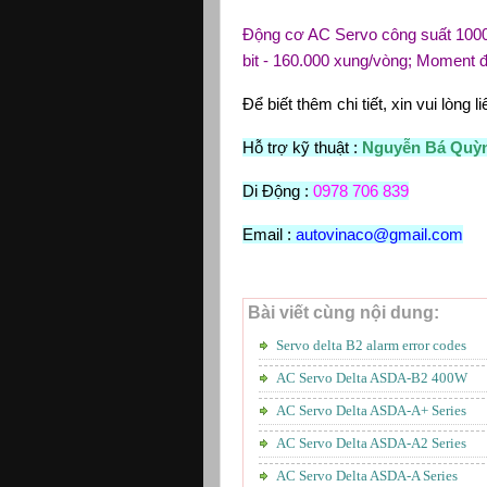
Động cơ AC Servo công suất 1000
bit - 160.000 xung/vòng; Moment 
Để biết thêm chi tiết, xin vui lòng li
Hỗ trợ kỹ thuật :
Nguyễn Bá Quỳ
Di Động :
0978 706 839
Email :
autovinaco@gmail.com
Bài viết cùng nội dung:
Servo delta B2 alarm error codes
AC Servo Delta ASDA-B2 400W
AC Servo Delta ASDA-A+ Series
AC Servo Delta ASDA-A2 Series
AC Servo Delta ASDA-A Series