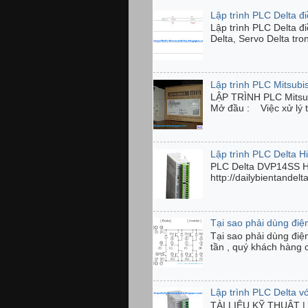
Lập trình PLC Delta đ
Lập trình PLC Delta đ
Delta, Servo Delta tro
Lập trình PLC Mitsubi
LẬP TRÌNH PLC Mits
Mở đầu : Việc xử lý tí
Lập trình PLC Delta 
PLC Delta DVP14SS 
http://dailybientandel
Tại sao phải dùng điện
Tại sao phải dùng điệ
tần , quý khách hàng 
Lập trình PLC Delta 
TÀI LIỆU KỸ THUẬT | C