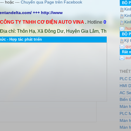
--- hoặc ---
Chuyển qua Page trên Facebook
BỘ 
Kin
ientandelta.com/ +++ http://www.auto-vina.com/ +++
Kin
G TY TNHH CƠ ĐIỆN AUTO VINA
.
Hotline
0978.706.839 / 
Kin
hu
chỉ: Thôn Hạ, Xã Đông Dư, Huyện Gia Lâm, Thành phố Hà Nội.
BỘ 
hức - Hợp tác phát triển
Kỹ 
qu
Rất 
au
THIẾT
PLC D
HMI D
AC Se
Biến 
Màn h
PLC M
Màn h
Màn h