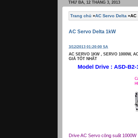
THỨ BA, 12 THÁNG 3, 2013
Trang chủ
»
AC Servo Delta
»
AC 
AC Servo Delta 1kW
3/12/2013 01:20:00 SA
AC SERVO 1KW , SERVO 1000W, A
GIÁ TỐT NHẤT
Model Drive :
ASD-B2-
Drive AC Servo công suất 1000W (