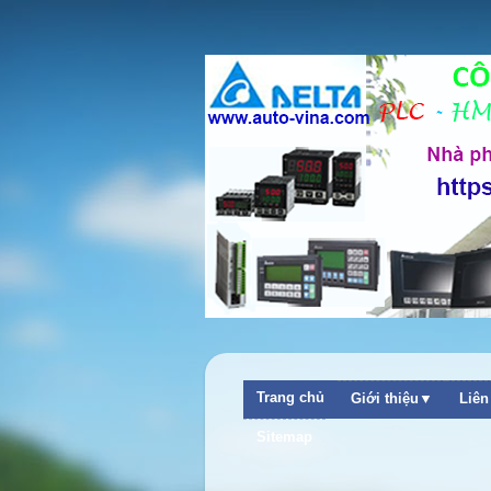
Trang chủ
Giới thiệu▼
Liê
++ Chào mừng quý khách ghé thăm website Công Ty TNHH C
Sitemap