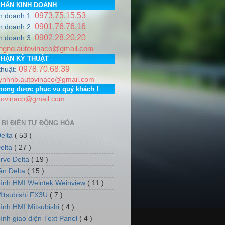
PHẬN KINH DOANH
0973.75.15.53
h doanh 1:
0901.76.76.16
h doanh 2:
0902.28.20.20
0973.751.553
Email:
autovinaco@gmail.com
h doanh 3:
ngnd.autovinaco@gmail.com
 PGD: Số nhà 7, dãy 5, tổ dân phố số 12, Phường Phúc La, Q
PHẬN KỸ THUẬT
0978.70.68.39
thuật:
ynhnb.autovinaco@gmail.com
mong được phục vụ quý khách !
tovinaco@gmail.com
 BỊ ĐIỆN TỰ ĐỘNG HÓA
elta
( 53 )
elta
( 27 )
rvo Delta
( 19 )
tần Delta
( 15 )
ình HMI Weintek Weinview
( 11 )
itsubishi FX3U
( 7 )
ình HMI Mitsubishi
( 4 )
ình giao diện Text Panel
( 4 )