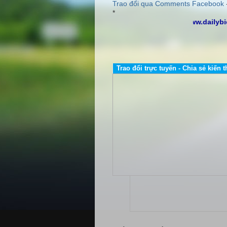
Trao đổi qua Comments Facebook
*
http://www.dailyb
CÔN
Địa 
Trao đổi trực tuyến - Chia sẻ kiến t