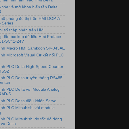
chèn hình ảnh vào HMI Delta
khóa và mở khóa biến tần Delta
B
mô phỏng đồ thị trên HMI DOP-A-
 Series
hị số thập phân trên HMI
 dẫn backup dữ liệu Hmi Proface
01-SC41-24V
rình Macro HMI Samkoon SK-043AE
ình Microsoft Visual C# kết nối PLC
rình PLC Delta High-Speed Counter
4SS2
rình PLC Delta truyền thông RS485
ến tần
rình PLC Delta với Module Analog
4AD-S
rình PLC Delta điều khiển Servo
rình PLC Mitsubishi với module
g
rình PLC Mitsubishi đo tốc độ động
rvo Delta