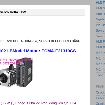
HMI F
HMI 
Servo Delta 1kW
Hmi H
Nguồn
Pin-B
Servo
Servo
C SERVO DELTA DÒNG B2, SERVO DELTA CHÍNH HÃNG
HMI P
HMI X
1021-B
Model Motor :
ECMA-E21310GS
Màn 
Màn h
Màn 
Màn 
Tổng 
PHẦN
Crack
Crack
 1kW ) , 1 hoặc 3 Pha 220Vac, dòng liên tục 7.3A
Crack