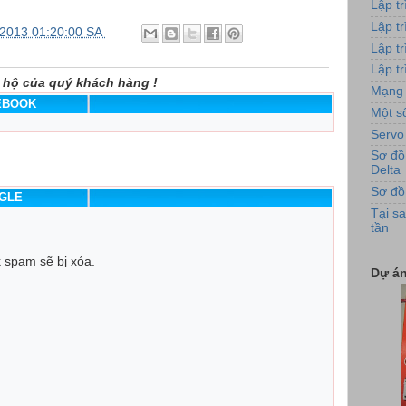
Lập t
Hình 
Lập t
/2013 01:20:00 SA
Lập t
Lập tr
 hộ của quý khách hàng !
Mạng 
CEBOOK
Một số
Servo
Sơ đồ
Delta
Sơ đồ
OGLE
Ứng 
Tại sa
tần
k spam sẽ bị xóa.
Dự án
Tủ