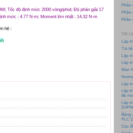
Phần 
W; Tốc độ định mức 2000 vòng/phút; Độ phân giải 17
Phần 
định mức : 4.77 N-m; Moment lớn nhất : 14.32 N-m
Phần
ên hệ :
TÀI L
nh
Lập t
Tài l
Lập t
Lập tr
Màn h
Hướng
Lập tr
Lập tr
độ m
Lập t
DVP0
Bảng 
PLC D
Các lỗ