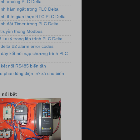
rình analog PLC Delta
ảnh lắp đặt biến tần cho máy đánh
rình hàm ngắt trong PLC Delta
lông vải
rình thời gian thực RTC PLC Delta
ình đặt Timer trong PLC Delta
truyền thông Modbus
 lưu ý trong lập trình PLC Delta
 delta B2 alarm error codes
 dây kết nối nạp chương trình PLC
 kết nối RS485 biến tần
dụng biến tần VFD-E cho hệ thống
o phải dùng điện trở xả cho biến
quạt thông gió
 nổi bật
 điều khiển nồi hơi xử lý khí thải