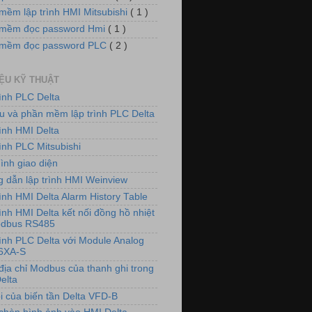
mềm lập trình HMI Mitsubishi
( 1 )
mềm đọc password Hmi
( 1 )
 mềm đọc password PLC
( 2 )
IỆU KỸ THUẬT
rình PLC Delta
iệu và phần mềm lập trình PLC Delta
rình HMI Delta
ình PLC Mitsubishi
ình giao diện
 dẫn lập trình HMI Weinview
ình HMI Delta Alarm History Table
ình HMI Delta kết nối đồng hồ nhiệt
odbus RS485
rình PLC Delta với Module Analog
6XA-S
địa chỉ Modbus của thanh ghi trong
elta
i của biến tần Delta VFD-B