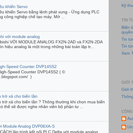
Kỹ thu
iều khiển Servo
iều khiển Servo bằng lệnh phát xung - Ứng dụng PLC
ng công nghiệp chế tạo máy. Mở ...
TIN 
Biến 
quyề
shi với module analog
Hệ
Tin t
ubishi VỚI MODULE ANALOG FX2N-2AD và FX2N-2DA
Tin t
n hiệu analog là một trong những bài toán lập tr...
Xem T
High-Speed Counter DVP14SS2
High-Speed Counter DVP14SS2 ( ©
ta.blogspot.com/ )
GIỚI 
Giới 
Hệ th
 trở xả cho biến tần
Thông 
n trở xả cho biến tần ? Thông thường khi chọn mua biến
có thể sẽ được nghe nhân viên bộ phận tư ...
CỘNG
Au
với Module Analog DVP06XA-S
Un
ÁCH lập trình kết nối PLC Delta với module analog