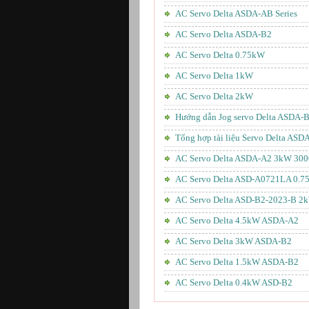
AC Servo Delta ASDA-AB Series
AC Servo Delta ASDA-B2
AC Servo Delta 0.75kW
AC Servo Delta 1kW
AC Servo Delta 2kW
Hướng dẫn Jog servo Delta ASDA-
Tổng hợp tài liệu Servo Delta ASD
AC Servo Delta ASDA-A2 3kW 300
AC Servo Delta ASD-A0721LA 0.
AC Servo Delta ASD-B2-2023-B 2
AC Servo Delta 4.5kW ASDA-A2
AC Servo Delta 3kW ASDA-B2
AC Servo Delta 1.5kW ASDA-B2
AC Servo Delta 0.4kW ASD-B2