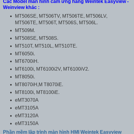
Các Model màn hình cảm ứng hãng Weintek Easyview -
Weinview khác :
MT506SE, MT506TV, MT506TE, MT506LV,
MT506TE, MT506T, MT506S, MT506L.
MT509M.
MT508SE, MT508S.
MT510T, MT510L, MT510TE.
MT6050i.
MT6700iH.
MT6100i, MT6100i2V, MT6100iV2.
MT8050i.
MT8070iH,M T8070iE.
MT8100i, MT8100iE.
eMT3070A
eMT3105A
eMT3120A
eMT3150A
Phần mềm lập trình màn hình HMI Weintek Easyview