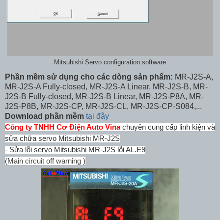
Mitsubishi Servo configuration software
Phần mềm sử dụng cho các dòng sản phẩm:
MR-J2S-A,
MR-J2S-A Fully-closed, MR-J2S-A Linear, MR-J2S-B, MR-
J2S-B Fully-closed, MR-J2S-B Linear, MR-J2S-P8A, MR-
J2S-P8B, MR-J2S-CP, MR-J2S-CL, MR-J2S-CP-S084,...
Download phần mềm
tại đây
Công ty TNHH Cơ Điện Auto Vina
chuyên cung cấp linh kiện và
sửa chữa servo Mitsubishi MR-J2S
- Sửa lỗi servo Mitsubishi MR-J2S lỗi AL.E9
Main circuit off warning
)
(