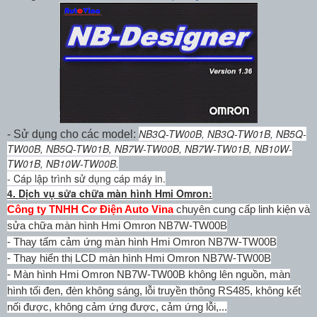
NB3Q-TW00B,
NB3Q-TW01B,
NB5Q-
- Sử dụng cho các model:
TW00B,
NB5Q-TW01B,
NB7W-TW00B,
NB7W-TW01B,
NB10W-
TW01B,
NB10W-TW00B.
- Cáp lập trình sử dụng cáp máy in.
4. Dịch vụ sửa chữa màn hình Hmi Omron:
Công ty TNHH Cơ Điện Auto Vina
chuyên cung cấp linh kiện và
sửa chữa màn hình Hmi Omron NB7W-TW00B
- Thay tấm cảm ứng
màn hình Hmi Omron NB7W-TW00B
- Thay hiển thị LCD
màn hình Hmi Omron NB7W-TW00B
- M
àn hình Hmi Omron NB7W-TW00B
không lên nguồn, màn
hình tối đen, đèn không sáng, lỗi truyền thông RS485, không kết
nối được, không cảm ứng được, cảm ứng lỗi,...