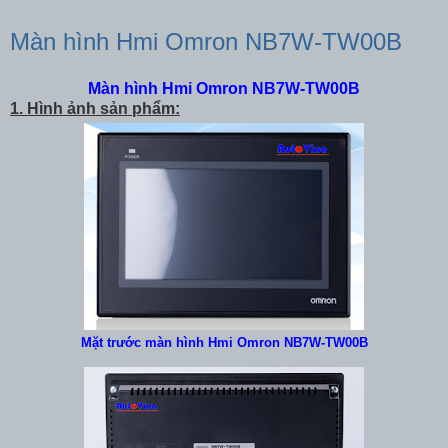
Màn hình Hmi Omron NB7W-TW00B
Màn hình Hmi Omron NB7W-TW00B
1. Hình ảnh sản phẩm:
Mặt trước màn hình Hmi Omron NB7W-TW00B