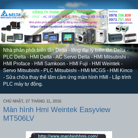
Nhà phân phối biến tần Delta - tổng đại lý biến tần Delta -
PLC Delta - HMI Delta - AC Servo Delta - HMI Mitsubishi -
HMI Proface - HMI Samkoon - HMI Fuji - HMI Weintek -
Servo Mitsubishi - PLC Mitsubishi - HMI MCGS - HMI Kinco
- Sửa chữa thay thế tấm cảm ứng màn hình HMI - Lập trình
PLC máy tự động.
CHỦ NHẬT, 27 THÁNG 11, 2016
Màn hình Hmi Weintek Easyview
MT506LV