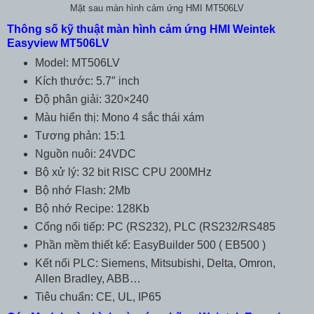
Mặt sau màn hình cảm ứng HMI MT506LV
Thông số kỹ thuật màn hình cảm ứng HMI Weintek
Easyview MT506LV
Model: MT506LV
Kích thước: 5.7″ inch
Độ phân giải: 320×240
Màu hiển thị: Mono 4 sắc thái xám
Tương phản: 15:1
Nguồn nuôi: 24VDC
Bộ xử lý: 32 bit RISC CPU 200MHz
Bộ nhớ Flash: 2Mb
Bộ nhớ Recipe: 128Kb
Cổng nối tiếp: PC (RS232), PLC (RS232/RS485
Phần mềm thiết kế: EasyBuilder 500 ( EB500 )
Kết nối PLC: Siemens, Mitsubishi, Delta, Omron,
Allen Bradley, ABB…
Tiêu chuẩn: CE, UL, IP65