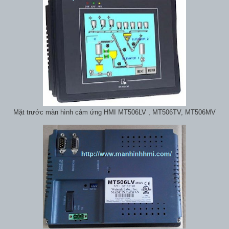
Mặt trước màn hình cảm ứng HMI MT506LV , MT506TV, MT506MV