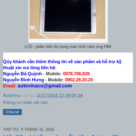
LCD - phần hiển thị trong màn hình cảm ứng HMI
Qúy khách cần thêm thông tin về sản phẩm và hỗ trợ kỹ
thuật xin vui lòng liên hệ:
Nguyễn Bá Quỳnh
- Mobile:
0978.706.839
Nguyễn Đình Hưng
- Mobile:
0902.28.20.20
autovinaco@gmail.com
Email:
AutoVina
vào lúc
11/27/2016 12:39:00 SA
Không có nhận xét nào:
Chia sẻ
THỨ TƯ, 9 THÁNG 11, 2016