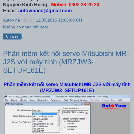
Nguyễn Đình Hưng
-
Mobile: 0902.28.20.20
Email:
autovinaco@gmail.com
AutoVina
vào lúc
11/09/2016 11:06:00 CH
Không có nhận xét nào:
Chia sẻ
Phần mềm kết nối servo Mitsubishi MR-
J2S với máy tính (MRZJW3-
SETUP161E)
Phần mềm kết nối servo Mitsubishi MR-J2S với máy tính
(MRZJW3- SETUP161E)