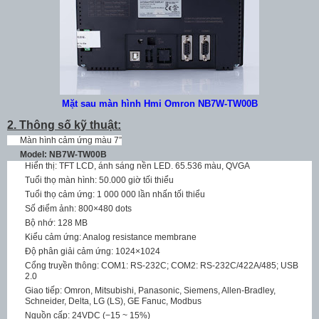
Mặt sau màn hình Hmi Omron NB7W-TW00B
2. Thông số kỹ thuật:
Màn hình cảm ứng màu 7”
Model: NB7W-TW00B
Hiển thị: TFT LCD, ánh sáng nền LED. 65.536 màu, QVGA
Tuổi thọ màn hình: 50.000 giờ tối thiểu
Tuổi thọ cảm ứng: 1 000 000 lần nhấn tối thiểu
Số điểm ảnh: 800×480 dots
Bộ nhớ: 128 MB
Kiểu cảm ứng: Analog resistance membrane
Độ phân giải cảm ứng: 1024×1024
Cổng truyền thông: COM1: RS-232C; COM2: RS-232C/422A/485; USB
2.0
Giao tiếp: Omron, Mitsubishi, Panasonic, Siemens, Allen-Bradley,
Schneider, Delta, LG (LS), GE Fanuc, Modbus
Nguồn cấp: 24VDC (−15 ~ 15%)