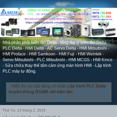
Nhà phân phối biến tần Delta - tổng đại lý biến tần Delta -
PLC Delta - HMI Delta - AC Servo Delta - HMI Mitsubishi -
HMI Proface - HMI Samkoon - HMI Fuji - HMI Weintek -
Servo Mitsubishi - PLC Mitsubishi - HMI MCGS - HMI Kinco
- Sửa chữa thay thế tấm cảm ứng màn hình HMI - Lập trình
PLC máy tự động.
Hiển thị các bài đăng có nhãn
Lập trình PLC Delta
truyền thông RS485 với biến tần
.
Hiển thị tất cả bài
đăng
Thứ Tư, 13 tháng 2, 2019