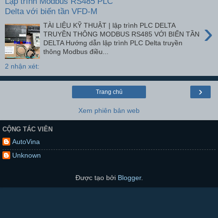
Lập trình Modbus RS485 PLC
Delta với biến tần VFD-M
›
TÀI LIỆU KỸ THUẬT | lập trình PLC DELTA
TRUYỀN THÔNG MODBUS RS485 VỚI BIẾN TẦN
DELTA Hướng dẫn lập trình PLC Delta truyền
thông Modbus điều...
2 nhận xét:
›
Trang chủ
Xem phiên bản web
CỘNG TÁC VIÊN
AutoVina
Unknown
Được tạo bởi
Blogger
.