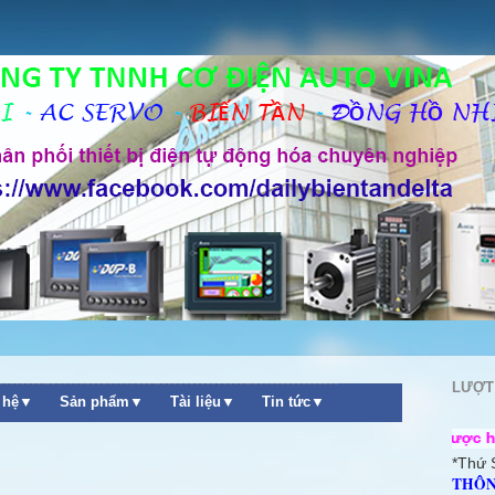
LƯỢT
n hệ▼
Sản phẩm▼
Tài liệu▼
Tin tức▼
Cơ điện Auto Vina ++ Chúng tôi rất mong được hợp tác cùng q
*Thứ 
THÔN