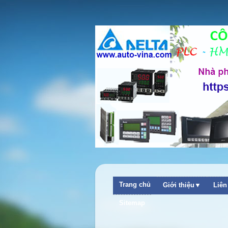
Trang chủ
Giới thiệu▼
Liê
++ Chào mừng quý khách ghé thăm website Công Ty TNHH 
Sitemap