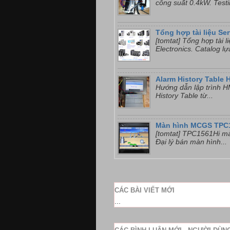
công suất 0.4kW. Testi
Tổng hợp tài liệu Se
[tomtat] Tổng hợp tài 
Electronics. Catalog lự
Alarm History Table 
Hướng dẫn lập trình HM
History Table từ...
Màn hình MCGS TPC
[tomtat] TPC1561Hi ma
Đại lý bán màn hình...
CÁC BÀI VIẾT MỚI
...