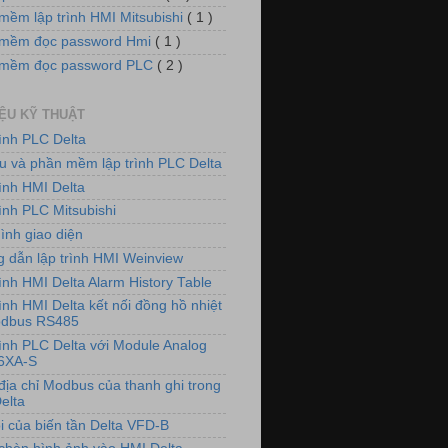
mềm lập trình HMI Mitsubishi
( 1 )
mềm đọc password Hmi
( 1 )
 mềm đọc password PLC
( 2 )
IỆU KỸ THUẬT
rình PLC Delta
iệu và phần mềm lập trình PLC Delta
rình HMI Delta
ình PLC Mitsubishi
ình giao diện
 dẫn lập trình HMI Weinview
ình HMI Delta Alarm History Table
ình HMI Delta kết nối đồng hồ nhiệt
odbus RS485
rình PLC Delta với Module Analog
6XA-S
địa chỉ Modbus của thanh ghi trong
elta
i của biến tần Delta VFD-B