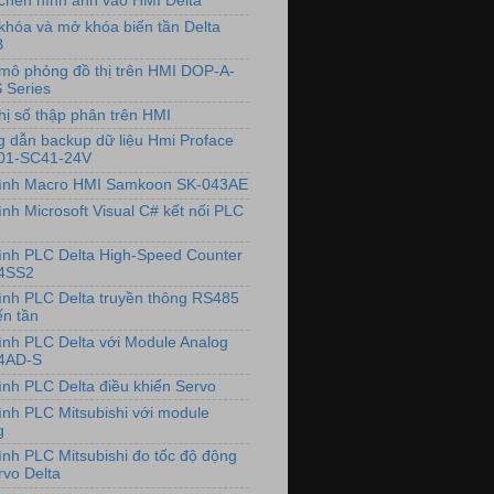
chèn hình ảnh vào HMI Delta
khóa và mở khóa biến tần Delta
B
mô phỏng đồ thị trên HMI DOP-A-
 Series
hị số thập phân trên HMI
 dẫn backup dữ liệu Hmi Proface
01-SC41-24V
rình Macro HMI Samkoon SK-043AE
ình Microsoft Visual C# kết nối PLC
rình PLC Delta High-Speed Counter
4SS2
rình PLC Delta truyền thông RS485
ến tần
rình PLC Delta với Module Analog
4AD-S
rình PLC Delta điều khiển Servo
rình PLC Mitsubishi với module
g
rình PLC Mitsubishi đo tốc độ động
rvo Delta