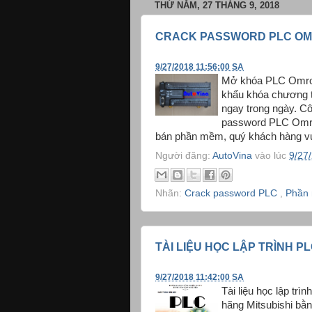
THỨ NĂM, 27 THÁNG 9, 2018
CRACK PASSWORD PLC OM
9/27/2018 11:56:00 SA
Mở khóa PLC Omron
khẩu khóa chương 
ngay trong ngày. C
password PLC Omr
bán phần mềm, quý khách hàng vui
Người đăng:
AutoVina
vào lúc
9/27
Nhãn:
Crack password PLC
,
Phần 
TÀI LIỆU HỌC LẬP TRÌNH PL
9/27/2018 11:42:00 SA
Tài liệu học lập trì
hãng Mitsubishi bằn