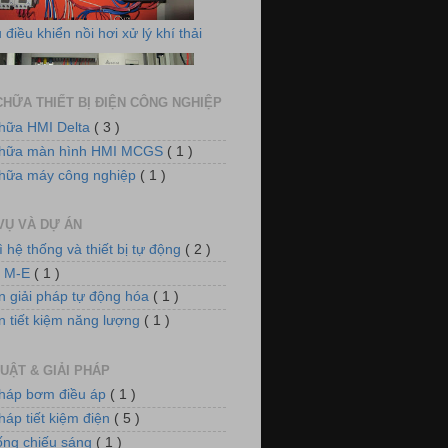
HỮA THIẾT BỊ ĐIỆN CÔNG NGHIỆP
hữa HMI Delta
( 3 )
chữa màn hình HMI MCGS
( 1 )
m điều áp cho hệ thống làm mát
hữa máy công nghiệp
( 1 )
VỤ VÀ DỰ ÁN
ì hệ thống và thiết bị tự động
( 2 )
n M-E
( 1 )
n giải pháp tự động hóa
( 1 )
n tiết kiệm năng lượng
( 1 )
 thống tủ động lực và chiếu sáng
UẬT & GIẢI PHÁP
pháp bơm điều áp
( 1 )
háp tiết kiệm điện
( 5 )
ống chiếu sáng
( 1 )