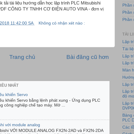
ải tài liệu hướng dẫn học lập trình PLC Mitsubishi
Phần 
ile PDF CÔNG TY TNHH CƠ ĐIỆN AUTO VINA - đơn vị
Phần 
Phần
/2018 11:42:00 SA
Không có nhận xét nào :
TÀI L
Lập t
Tài l
Lập t
Trang chủ
Bài đăng cũ hơn
Lập tr
Màn h
Hướng
Lập tr
HIỀU NHẤT
Lập tr
iều khiển Servo
độ m
iều khiển Servo bằng lệnh phát xung - Ứng dụng PLC
Lập t
ng công nghiệp chế tạo máy. Mở ...
DVP0
Bảng 
PLC D
shi với module analog
Các lỗ
ubishi VỚI MODULE ANALOG FX2N-2AD và FX2N-2DA