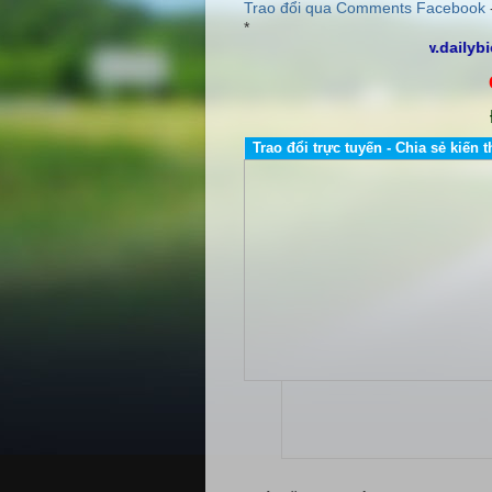
Trao đổi qua Comments Facebook
*
http://www.dailyb
CÔN
Địa 
Trao đổi trực tuyến - Chia sẻ kiến t