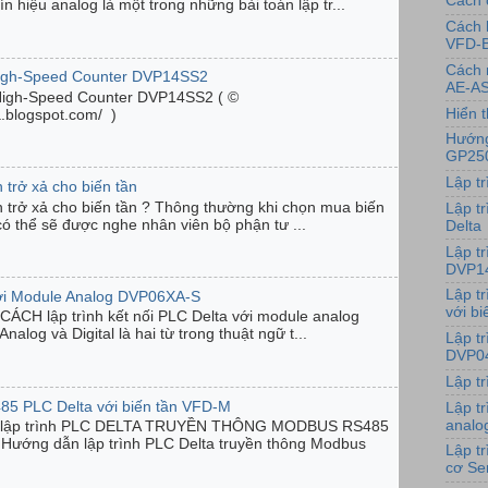
Cách 
n hiệu analog là một trong những bài toán lập tr...
Cách 
VFD-
Cách 
High-Speed Counter DVP14SS2
AE-AS
High-Speed Counter DVP14SS2 ( ©
Hiển t
ta.blogspot.com/ )
Hướng
GP25
Lập t
 trở xả cho biến tần
n trở xả cho biến tần ? Thông thường khi chọn mua biến
Lập tr
có thể sẽ được nghe nhân viên bộ phận tư ...
Delta
Lập t
DVP1
Lập t
với Module Analog DVP06XA-S
với bi
ÁCH lập trình kết nối PLC Delta với module analog
og và Digital là hai từ trong thuật ngữ t...
Lập t
DVP0
Lập t
85 PLC Delta với biến tần VFD-M
Lập t
analo
| lập trình PLC DELTA TRUYỀN THÔNG MODBUS RS485
ướng dẫn lập trình PLC Delta truyền thông Modbus
Lập t
cơ Se