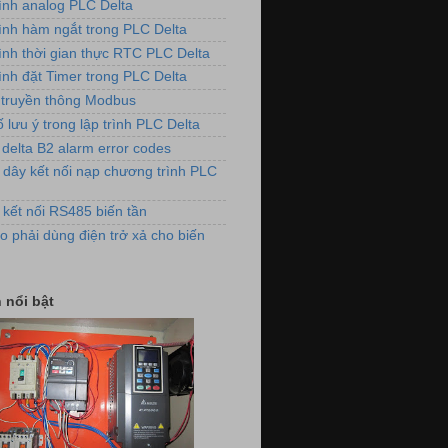
rình analog PLC Delta
rình hàm ngắt trong PLC Delta
ảnh lắp đặt biến tần cho máy đánh
lông vải
rình thời gian thực RTC PLC Delta
ình đặt Timer trong PLC Delta
truyền thông Modbus
 lưu ý trong lập trình PLC Delta
 delta B2 alarm error codes
 dây kết nối nạp chương trình PLC
 kết nối RS485 biến tần
dụng biến tần VFD-E cho hệ thống
o phải dùng điện trở xả cho biến
quạt thông gió
 nổi bật
 điều khiển nồi hơi xử lý khí thải