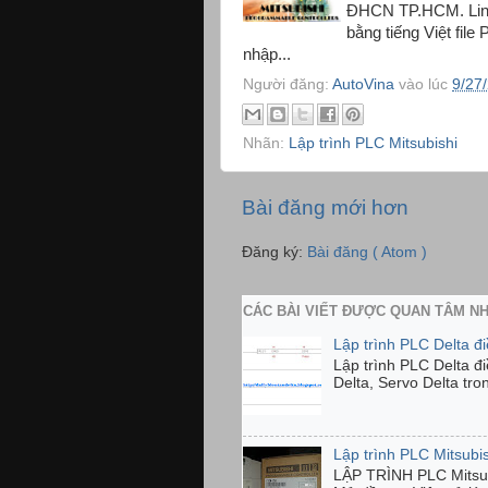
ĐHCN TP.HCM. Link t
bằng tiếng Việt f
nhập...
Người đăng:
AutoVina
vào lúc
9/27
Nhãn:
Lập trình PLC Mitsubishi
Bài đăng mới hơn
Đăng ký:
Bài đăng ( Atom )
CÁC BÀI VIẾT ĐƯỢC QUAN TÂM N
Lập trình PLC Delta đ
Lập trình PLC Delta đ
Delta, Servo Delta tro
Lập trình PLC Mitsubi
LẬP TRÌNH PLC Mits