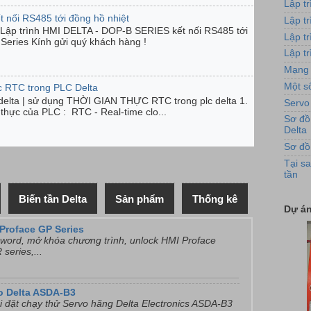
Lập t
t nối RS485 tới đồng hồ nhiệt
Lập t
Hình 
Lập trình HMI DELTA - DOP-B SERIES kết nối RS485 tới
Lập t
Series Kính gửi quý khách hàng !
Lập tr
Mạng 
Một số
c RTC trong PLC Delta
c delta | sử dụng THỜI GIAN THỰC RTC trong plc delta 1.
Servo
n thực của PLC : RTC - Real-time clo...
Sơ đồ
Delta
Sơ đồ
Ứng 
Tại sa
tần
Biến tần Delta
Sản phẩm
Thống kê
Dự án
Proface GP Series
ord, mở khóa chương trình, unlock HMI Proface
series,...
o Delta ASDA-B3
Tủ
i đặt chạy thử Servo hãng Delta Electronics ASDA-B3