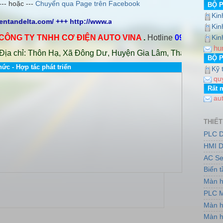
--- hoặc ---
Chuyển qua Page trên Facebook
BỘ 
Kin
ientandelta.com/ +++ http://www.auto-vina.com/ +++
Kin
G TY TNHH CƠ ĐIỆN AUTO VINA
.
Hotline
0978.706.839 / 0
Kin
hu
chỉ: Thôn Hạ, Xã Đông Dư, Huyện Gia Lâm, Thành phố Hà Nội.
BỘ 
hức - Hợp tác phát triển
Kỹ 
qu
Rất 
au
THIẾT
PLC D
HMI D
AC Se
Biến 
Màn h
PLC M
Màn h
Màn h