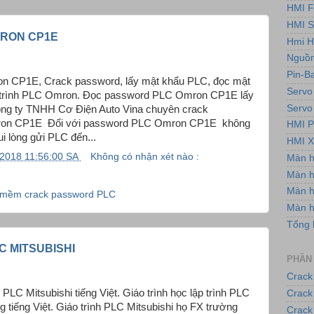
HMI F
HMI 
RON CP1E
Hmi H
Nguồn
Pin-B
 CP1E, Crack password, lấy mật khẩu PLC, đọc mật
Servo
trình PLC Omron. Đọc password PLC Omron CP1E lấy
Servo
ông ty TNHH Cơ Điện Auto Vina chuyên crack
on CP1E Đối với password PLC Omron CP1E không
HMI P
 lòng gửi PLC đến...
HMI X
/2018 11:56:00 SA
Không có nhận xét nào :
Màn 
Màn h
Màn 
mềm crack password PLC
Màn 
Tổng 
C MITSUBISHI
PHẦN
Crack
nh PLC Mitsubishi tiếng Việt. Giáo trình học lập trình PLC
Crack
g tiếng Việt. Giáo trình PLC Mitsubishi họ FX trường
Crack