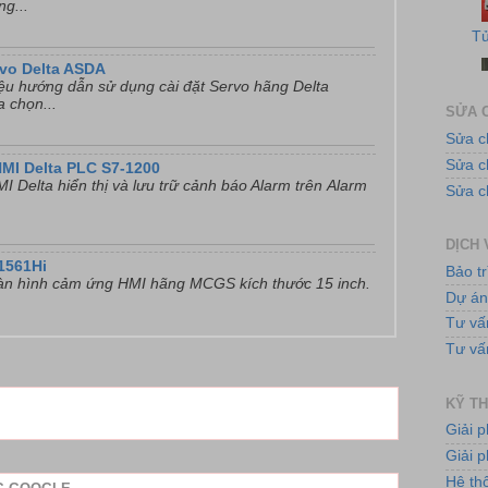
ng...
rvo Delta ASDA
liệu hướng dẫn sử dụng cài đặt Servo hãng Delta
a chọn...
SỬA C
Sửa c
Sửa 
HMI Delta PLC S7-1200
Bơ
I Delta hiển thị và lưu trữ cảnh báo Alarm trên Alarm
Sửa c
DỊCH 
1561Hi
Bảo tr
̀n hình cảm ứng HMI hãng MCGS kích thước 15 inch.
Dự á
Tư vấ
Tư vấ
Hệ
KỸ TH
Giải 
Giải p
Hệ th