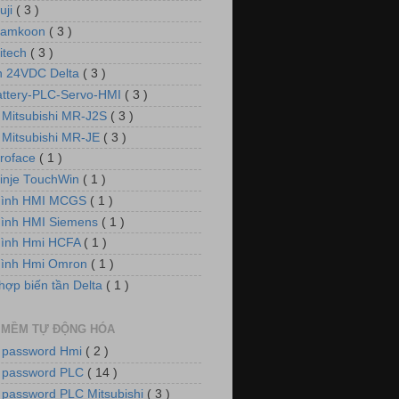
uji
( 3 )
Samkoon
( 3 )
itech
( 3 )
 24VDC Delta
( 3 )
attery-PLC-Servo-HMI
( 3 )
 Mitsubishi MR-J2S
( 3 )
 Mitsubishi MR-JE
( 3 )
roface
( 1 )
inje TouchWin
( 1 )
hình HMI MCGS
( 1 )
ình HMI Siemens
( 1 )
hình Hmi HCFA
( 1 )
hình Hmi Omron
( 1 )
hợp biến tần Delta
( 1 )
 MỀM TỰ ĐỘNG HÓA
 password Hmi
( 2 )
 password PLC
( 14 )
 password PLC Mitsubishi
( 3 )