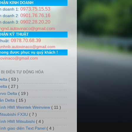
PHẬN KINH DOANH
0973.75.15.53
h doanh 1:
0901.76.76.16
h doanh 2:
0902.28.20.20
973.751.553
Email:
autovinaco@gmail.com
h doanh 3:
ngnd.autovinaco@gmail.com
 PGD: Số nhà 7, dãy 5, tổ dân phố số 12, Phường Phúc La, Qu
PHẬN KỸ THUẬT
0978.70.68.39
thuật:
ynhnb.autovinaco@gmail.com
mong được phục vụ quý khách !
tovinaco@gmail.com
 BỊ ĐIỆN TỰ ĐỘNG HÓA
elta
( 53 )
elta
( 27 )
rvo Delta
( 19 )
tần Delta
( 15 )
ình HMI Weintek Weinview
( 11 )
itsubishi FX3U
( 7 )
ình HMI Mitsubishi
( 4 )
ình giao diện Text Panel
( 4 )