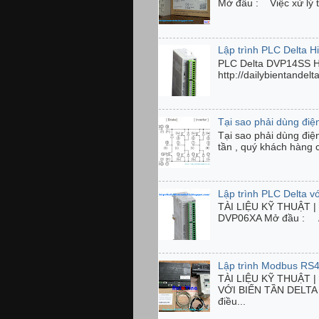
Mở đầu : Việc xử lý tí
Lập trình PLC Delta 
PLC Delta DVP14SS 
http://dailybientandel
Tại sao phải dùng điện
Tại sao phải dùng điệ
tần , quý khách hàng 
Lập trình PLC Delta 
TÀI LIỆU KỸ THUẬT | C
DVP06XA Mở đầu : Anal
Lập trình Modbus RS4
TÀI LIỆU KỸ THUẬT 
VỚI BIẾN TẦN DELTA H
điều...