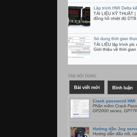
Lập trình HMI Delta kế
TÀI LIỆU KỸ THUẬT | 
đồng hồ nhiệt độ DTB 
Sử dụng thời gian thự
TÀI LIỆU lập trình pl
Giới thiệu về thời gia
TAB NỘI DUNG
Bài viết mới
Bình luận
Crack password HMI 
Phần mềm Crack Passw
GP2000 series, GP77R 
Hướng dẫn Jog serv
Hướng dẫn đấu nối, cà