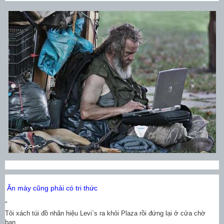
Ăn mày cũng phải có tri thức
"
Tôi xách túi đồ nhãn hiệu Levi`s ra khỏi Plaza rồi đứng lại ở cửa chờ
bạn.