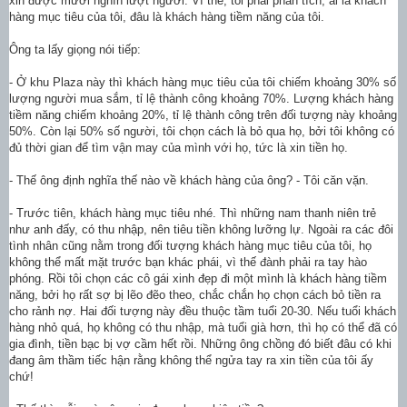
xin được mười nghìn lượt người. Vì thế, tôi phải phân tích, ai là khách
hàng mục tiêu của tôi, đâu là khách hàng tiềm năng của tôi.
Ông ta lấy giọng nói tiếp:
- Ở khu Plaza này thì khách hàng mục tiêu của tôi chiếm khoảng 30% số
lượng người mua sắm, tỉ lệ thành công khoảng 70%. Lượng khách hàng
tiềm năng chiếm khoảng 20%, tỉ lệ thành công trên đối tượng này khoảng
50%. Còn lại 50% số người, tôi chọn cách là bỏ qua họ, bởi tôi không có
đủ thời gian để tìm vận may của mình với họ, tức là xin tiền họ.
- Thế ông định nghĩa thế nào về khách hàng của ông? - Tôi căn vặn.
- Trước tiên, khách hàng mục tiêu nhé. Thì những nam thanh niên trẻ
như anh đấy, có thu nhập, nên tiêu tiền không lưỡng lự. Ngoài ra các đôi
tình nhân cũng nằm trong đối tượng khách hàng mục tiêu của tôi, họ
không thể mất mặt trước bạn khác phái, vì thế đành phải ra tay hào
phóng. Rồi tôi chọn các cô gái xinh đẹp đi một mình là khách hàng tiềm
năng, bởi họ rất sợ bị lẽo đẽo theo, chắc chắn họ chọn cách bỏ tiền ra
cho rảnh nợ. Hai đối tượng này đều thuộc tầm tuổi 20-30. Nếu tuổi khách
hàng nhỏ quá, họ không có thu nhập, mà tuổi già hơn, thì họ có thể đã có
gia đình, tiền bạc bị vợ cầm hết rồi. Những ông chồng đó biết đâu có khi
đang âm thầm tiếc hận rằng không thể ngửa tay ra xin tiền của tôi ấy
chứ!