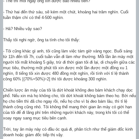
- Thế thì mỗi ngày ông xin được bao nhiêu tiền?
- Thứ hai đến thứ sáu, sẽ kém một chút, khoảng hai trăm nghìn. Cuối
tuần thậm chí có thể 4-500 nghìn.
- Hả? Nhiều vậy sao?
Thấy tôi nghi ngờ, ông ta tính cho tôi thấy:
- Tôi cũng khác gì anh, tôi cũng làm việc tám giờ vàng ngọc. Buổi sáng
từ 11h đến tối 7h, cuối tuần vẫn đi làm như thường. Mỗi lần ăn mày một
người tôi mất khoảng 5 giây, trừ đi thời gian tôi đi lại, di chuyển giữa các
mục tiêu, thường một phút tôi xin được một lần được một đồng xu 1
nghìn, 8 tiếng tôi xin được 480 đồng một nghìn, rồi tính với tỉ lệ thành
công 60% [(70%+50%)÷2] thì tôi được khoảng 300 nghìn.
Chiến lược ăn mày của tôi là dứt khoát không đeo bám khách chạy dọc
phố. Nếu xin mà họ không cho, tôi dứt khoát không bám theo họ. Bởi nếu
họ cho tiền thì đã cho ngay rồi, nếu họ cho vì bị đeo bám lâu, thì tỉ lệ
thành công cũng nhỏ. Tôi không thể mang thời gian ăn mày có giới hạn
của tôi để đi lãng phí trên những người khách này, trong khi tôi có thể
xoay ngay sang mục tiêu bên cạnh.
Trời, tay ăn mày này có đầu óc quá đi, phân tích như thể giám đốc kinh
doanh hoặc giám đốc tiếp thị vậy.