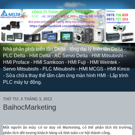
Nhà phân phối biến tần Delta - tổng đại lý biến tần Delta -
PLC Delta - HMI Delta - AC Servo Delta - HMI Mitsubishi -
HMI Proface - HMI Samkoon - HMI Fuji - HMI Weintek -
Servo Mitsubishi - PLC Mitsubishi - HMI MCGS - HMI Kinco
- Sửa chữa thay thế tấm cảm ứng màn hình HMI - Lập trình
PLC máy tự động.
THỨ TƯ, 6 THÁNG 3, 2013
BaihocMarketing
Một người ăn mày có tư duy về Marketing, có thể phân tích thị trường,
phân tích đối tượng khách hàng và tính toán cơ hội thành công.