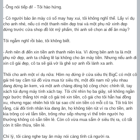
- Ông nói tiếp đi! - Tôi hào hứng.
- Có người bảo ăn mày có số may hay xui, tôi không nghĩ thế. Lấy ví dụ
cho anh nhé, nếu có một thanh niên đẹp trai và một phụ nữ xinh đẹp
đứng trước cửa shop đồ lót mỹ phẩm, thì anh sẽ chọn ai để ăn mày?
Tôi ngẫm nghĩ rồi bảo, tôi không biết.
- Anh nên đi đến xin tiền anh thanh niên kia. Vì đứng bên anh ta là một
phụ nữ đẹp, anh ta chẳng lẽ lại không cho ăn mày tiền. Nhưng nếu anh đi
xin cô gái đẹp, cô ta sẽ giả vờ là ghê sợ anh rồi lánh xa anh.
Thôi cho anh một ví dụ nữa: Hôm nọ đứng ở cửa siêu thị BigC có một cô
gái trẻ tay cầm túi đồ vừa mua từ siêu thị, một đôi nam nữ yêu nhau
đang đứng ăn kem, và một anh chàng đóng bộ công chức chỉnh tề, tay
xách túi đựng máy tính xách tay. Tôi chỉ nhìn họ ba giây, sẽ không ngần
ngừ bước thẳng tới mặt cô gái trẻ xin tiền, cô gái cho tôi hẳn hai đồng
xu, nhưng ngạc nhiên hỏi tôi tại sao chỉ xin tiền có mỗi cô ta. Tôi trả lời
rằng, cái đôi tình nhân kia đang ăn, họ không tiện rút ví ra cho tiền, anh
kia trông có vẻ lắm tiền, trông như sếp nhưng vì thế trên người họ
thường không có sẵn tiền lẻ. Còn cô vừa mua sắm ở siêu thị ra, cô tất
còn ít tiền thừa, tiền lẻ.
Chí lý, tôi càng nghe tay ăn mày nói càng tỉnh cả người ra.