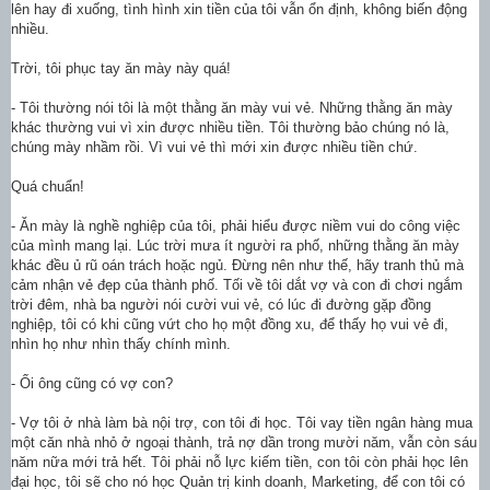
lên hay đi xuống, tình hình xin tiền của tôi vẫn ổn định, không biến động
nhiều.
Trời, tôi phục tay ăn mày này quá!
- Tôi thường nói tôi là một thằng ăn mày vui vẻ. Những thằng ăn mày
khác thường vui vì xin được nhiều tiền. Tôi thường bảo chúng nó là,
chúng mày nhầm rồi. Vì vui vẻ thì mới xin được nhiều tiền chứ.
Quá chuẩn!
- Ăn mày là nghề nghiệp của tôi, phải hiểu được niềm vui do công việc
của mình mang lại. Lúc trời mưa ít người ra phố, những thằng ăn mày
khác đều ủ rũ oán trách hoặc ngủ. Đừng nên như thế, hãy tranh thủ mà
cảm nhận vẻ đẹp của thành phố. Tối về tôi dắt vợ và con đi chơi ngắm
trời đêm, nhà ba người nói cười vui vẻ, có lúc đi đường gặp đồng
nghiệp, tôi có khi cũng vứt cho họ một đồng xu, để thấy họ vui vẻ đi,
nhìn họ như nhìn thấy chính mình.
- Ối ông cũng có vợ con?
- Vợ tôi ở nhà làm bà nội trợ, con tôi đi học. Tôi vay tiền ngân hàng mua
một căn nhà nhỏ ở ngoại thành, trả nợ dần trong mười năm, vẫn còn sáu
năm nữa mới trả hết. Tôi phải nỗ lực kiếm tiền, con tôi còn phải học lên
đại học, tôi sẽ cho nó học Quản trị kinh doanh, Marketing, để con tôi có