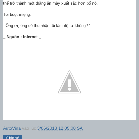
thể trở thành một thằng ăn mày xuất sắc hơn bố nó.
Tôi buột miệng:
- Ông ơi, ông có thu nhận tôi làm đệ tử không? "
_ Nguồn : Internet _
AutoVina
vào lúc
3/06/2013 12:05:00 SA
Chia sẻ