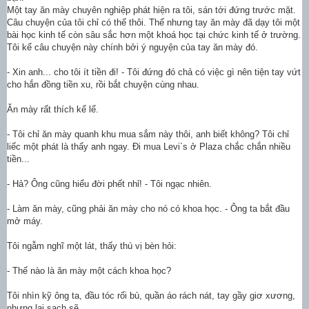
Một tay ăn mày chuyên nghiệp phát hiện ra tôi, sán tới đứng tr
ước mặt.
Câu chuyện của tôi chỉ có thế thôi. Thế nhưng tay ăn mày đã dạy tôi một
bài học kinh tế còn sâu sắc hơn một khoá học tại chức kinh tế ở trường.
Tôi kể câu chuyện này chính bởi ý nguyện của tay ăn mày đó.
- Xin anh... cho tôi ít tiền đi! - Tôi đứng đó chả có việc gì nên tiện tay vứt
cho hắn đồng tiền xu, rồi bắt chuyện cùng nhau.
Ăn mày rất thích kể lể.
- Tôi chỉ ăn mày quanh khu mua sắm này thôi, anh biết không? Tôi chỉ
liếc một phát là thấy anh ngay. Đi mua Levi`s ở Plaza chắc chắn nhiều
tiền...
- Hả? Ông cũng hiểu đời phết nhỉ! - Tôi ngạc nhiên.
- Làm ăn mày, cũng phải ăn mày cho nó có khoa học. - Ông ta bắt đầu
mở máy.
Tôi ngẫm nghĩ một lát, thấy thú vị bèn hỏi:
- Thế nào là ăn mày một cách khoa học?
Tôi nhìn kỹ ông ta, đầu tóc rối bù, quần áo rách nát, tay gầy giơ xương,
nhưng lại sạch sẽ.