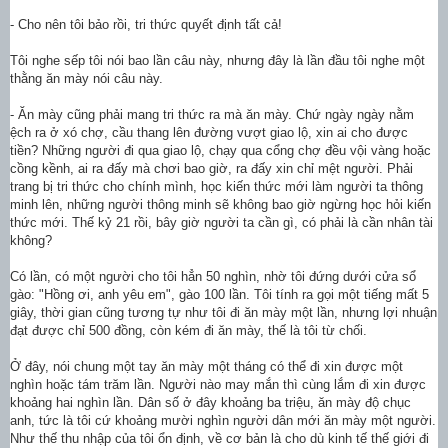
- Cho nên tôi bảo rồi, tri thức quyết định tất cả!
Tôi nghe sếp tôi nói bao lần câu này, nhưng đây là lần đầu tôi nghe một
thằng ăn mày nói câu này.
- Ăn mày cũng phải mang tri thức ra mà ăn mày. Chứ ngày ngày nằm
ệch ra ở xó chợ, cầu thang lên đường vượt giao lộ, xin ai cho được
tiền? Những người đi qua giao lộ, chạy qua cổng chợ đều vội vàng hoặc
cồng kềnh, ai ra đấy mà chơi bao giờ, ra đấy xin chỉ mệt người. Phải
trang bị tri thức cho chính mình, học kiến thức mới làm người ta thông
minh lên, những người thông minh sẽ không bao giờ ngừng học hỏi kiến
thức mới. Thế kỷ 21 rồi, bây giờ người ta cần gì, có phải là cần nhân tài
không?
Có lần, có một người cho tôi hẳn 50 nghìn, nhờ tôi đứng dưới cửa sổ
gào: "Hồng ơi, anh yêu em", gào 100 lần. Tôi tính ra gọi một tiếng mất 5
giây, thời gian cũng tương tự như tôi đi ăn mày một lần, nhưng lợi nhuận
đạt được chỉ 500 đồng, còn kém đi ăn mày, thế là tôi từ chối.
Ở đây, nói chung một tay ăn mày một tháng có thể đi xin được một
nghìn hoặc tám trăm lần. Người nào may mắn thì cùng lắm đi xin được
khoảng hai nghìn lần. Dân số ở đây khoảng ba triệu, ăn mày độ chục
anh, tức là tôi cứ khoảng mười nghìn người dân mới ăn mày một người.
Như thế thu nhập của tôi ổn định, về cơ bản là cho dù kinh tế thế giới đi