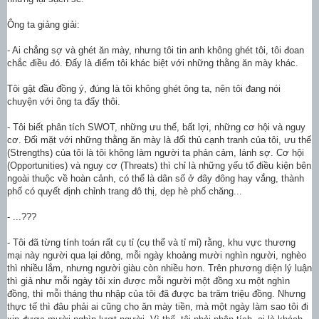
Ông ta giảng giải:
- Ai chẳng sợ và ghét ăn mày, nhưng tôi tin anh không ghét tôi, tôi đoan
chắc điều đó. Đấy là điểm tôi khác biệt với những thằng ăn mày khác.
Tôi gật đầu đồng ý, đúng là tôi không ghét ông ta, nên tôi đang nói
chuyện với ông ta đấy thôi.
- Tôi biết phân tích SWOT, những ưu thế, bất lợi, những cơ hội và nguy
cơ. Đối mặt với những thằng ăn mày là đối thủ cạnh tranh của tôi, ưu thế
(Strengths) của tôi là tôi không làm người ta phản cảm, lánh sợ. Cơ hội
(Opportunities) và nguy cơ (Threats) thì chỉ là những yếu tố điều kiện bên
ngoài thuộc về hoàn cảnh, có thể là dân số ở đây đông hay vắng, thành
phố có quyết định chỉnh trang đô thị, dẹp hè phố chăng...
- ...???
- Tôi đã từng tính toán rất cụ tỉ (cụ thể và tỉ mỉ) rằng, khu vực thương
mại này người qua lại đông, mỗi ngày khoảng mười nghìn người, nghèo
thì nhiều lắm, nhưng người giàu còn nhiều hơn. Trên phương diện lý luận
thì giả như mỗi ngày tôi xin được mỗi người một đồng xu một nghìn
đồng, thì mỗi tháng thu nhập của tôi đã được ba trăm triệu đồng. Nhưng
thực tế thì đâu phải ai cũng cho ăn mày tiền, mà một ngày làm sao tôi đi