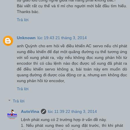
sự giao lưu công nghệ giữa hai hãng phải không bác?
Bài viết rất cụ thể và tỉ mỉ cho người mới bắt đầu tìm hiểu.
Thanks bác.
Trả lời
Unknown
lúc 19:43 21 tháng 3, 2014
anh Quỳnh cho em hỏi về điều khiển AC servo nếu chỉ phát
xung điều khiển để đạt một quãng đường cụ thể tương ứng
với số xung phát ra, vậy nếu không đọc xung phản hồi từ
encodor thì có câu lệnh nào đọc được số xung đã phát ra
để điều khiển servo không ạ, bài toán này em muốn dò
quang đường đi được của động cơ ạ, nhưng em không đọc
xung phản hồi từ encodor,
Trả lời
Trả lời
AutoVina
lúc 11:39 22 tháng 3, 2014
Lệnh phát xung có 2 trường hợp ở vấn đề này.
1. Nếu phát xung theo số xung đặt trước, thì khi phát