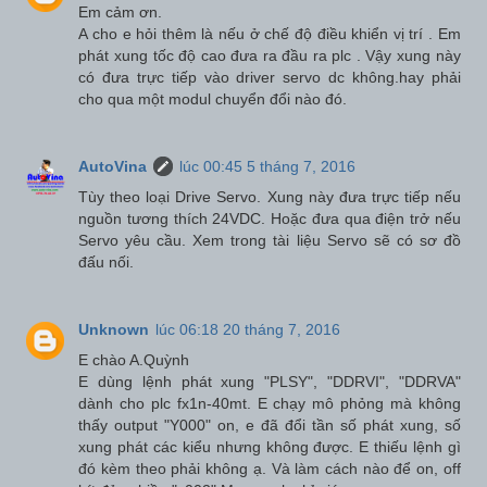
Em cảm ơn.
A cho e hỏi thêm là nếu ở chế độ điều khiển vị trí . Em
phát xung tốc độ cao đưa ra đầu ra plc . Vậy xung này
có đưa trực tiếp vào driver servo dc không.hay phải
cho qua một modul chuyển đổi nào đó.
AutoVina
lúc 00:45 5 tháng 7, 2016
Tùy theo loại Drive Servo. Xung này đưa trực tiếp nếu
nguồn tương thích 24VDC. Hoặc đưa qua điện trở nếu
Servo yêu cầu. Xem trong tài liệu Servo sẽ có sơ đồ
đấu nối.
Unknown
lúc 06:18 20 tháng 7, 2016
E chào A.Quỳnh
E dùng lệnh phát xung "PLSY", "DDRVI", "DDRVA"
dành cho plc fx1n-40mt. E chạy mô phỏng mà không
thấy output "Y000" on, e đã đổi tần số phát xung, số
xung phát các kiểu nhưng không được. E thiếu lệnh gì
đó kèm theo phải không ạ. Và làm cách nào để on, off