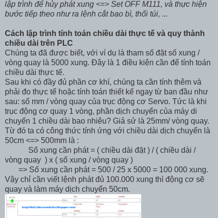
lập trình để hủy phát xung <=> Set OFF M111, và thực hiện
bước tiếp theo như ra lệnh cắt bao bì, thổi túi, ...
Cách lập trình tính toán chiều dài thực tế và quy thành
chiều dài trên PLC
Chúng ta đã được biết, với ví dụ là tham số đặt số xung /
vòng quay là 5000 xung. Đây là 1 điều kiện cần để tính toán
chiều dài thực tế.
Sau khi có đầy đủ phần cơ khí, chúng ta cần tính thêm và
phải đo thực tế hoặc tính toán thiết kế ngay từ ban đầu như
sau: số mm / vòng quay của trục động cơ Servo. Tức là khi
trục động cơ quay 1 vòng, phần dịch chuyển của máy di
chuyển 1 chiều dài bao nhiêu? Giả sử là 25mm/ vòng quay.
Từ đó ta có công thức tính ứng với chiều dài dịch chuyển là
50cm <=> 500mm là :
Số xung cần phát = ( chiều dài đặt ) / ( chiều dài /
vòng quay ) x ( số xung / vòng quay )
=> Số xung cần phát = 500 / 25 x 5000 = 100 000 xung.
Vậy chỉ cần viết lệnh phát đủ 100.000 xung thì động cơ sẽ
quay và làm máy dịch chuyển 50cm.