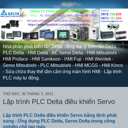
Nhà phân phối biến tần Delta - tổng đại lý biến tần Delta -
PLC Delta - HMI Delta - AC Servo Delta - HMI Mitsubishi -
HMI Proface - HMI Samkoon - HMI Fuji - HMI Weintek -
Servo Mitsubishi - PLC Mitsubishi - HMI MCGS - HMI Kinco
- Sửa chữa thay thế tấm cảm ứng màn hình HMI - Lập trình
PLC máy tự động.
THỨ BẢY, 30 THÁNG 3, 2013
Lập trình PLC Delta điều khiển Servo
Lập trình PLC Delta điều khiển Servo bằng lệnh phát
xung - Ứng dụng PLC Delta, Servo Delta trong công
nghiệp chế tạo máy.