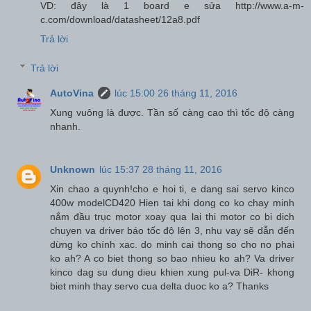
VD: đây là 1 board e sửa http://www.a-m-
c.com/download/datasheet/12a8.pdf
Trả lời
Trả lời
AutoVina
lúc 15:00 26 tháng 11, 2016
Xung vuông là được. Tần số càng cao thì tốc độ càng
nhanh.
Unknown
lúc 15:37 28 tháng 11, 2016
Xin chao a quynh!cho e hoi ti, e dang sai servo kinco
400w modelCD420 Hien tai khi dong co ko chay minh
nắm đầu trục motor xoay qua lai thi motor co bi dich
chuyen va driver báo tốc độ lên 3, nhu vay sẽ dẫn đến
dừng ko chính xac. do minh cai thong so cho no phai
ko ah? A co biet thong so bao nhieu ko ah? Va driver
kinco dag su dung dieu khien xung pul-va DiR- khong
biet minh thay servo cua delta duoc ko a? Thanks