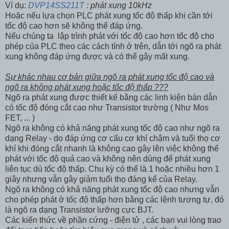
Ví dụ:
DVP14SS211T
: phát xung 10kHz
Hoặc nếu lựa chọn PLC phát xung tốc độ thấp khi cần tới
tốc độ cao hơn sẽ không thể đáp ứng.
Nếu chúng ta lập trình phát với tốc độ cao hơn tốc độ cho
phép của PLC theo các cách tính ở trên, dẫn tới ngõ ra phát
xung không đáp ứng được và có thể gây mất xung.
Sự khác nhau cơ bản giữa ngõ ra phát xung tốc độ cao và
ngõ ra không phát xung hoặc tốc độ thấp ???
Ngõ ra phát xung được thiết kế bằng các linh kiện bán dẫn
có tốc độ đóng cắt cao như Transistor trường ( Như Mos
FET, ... )
Ngõ ra không có khả năng phát xung tốc độ cao như ngõ ra
dạng Relay - do đáp ứng cơ cấu cơ khí chậm và tuổi thọ cơ
khí khi đóng cắt nhanh là không cao gây lên việc không thể
phát với tốc độ quá cao và không nên dùng để phát xung
liên tục dù tốc độ thấp. Chu kỳ có thể là 1 hoặc nhiều hơn 1
giây nhưng vẫn gây giảm tuổi thọ đáng kể của Relay.
Ngõ ra không có khả năng phát xung tốc độ cao nhưng vẫn
cho phép phát ở tốc độ thấp hơn bằng các lệnh tương tự, đó
là ngõ ra dạng Transistor lưỡng cực BJT.
Các kiến thức về phần cứng - điện tử , các bạn vui lòng trao