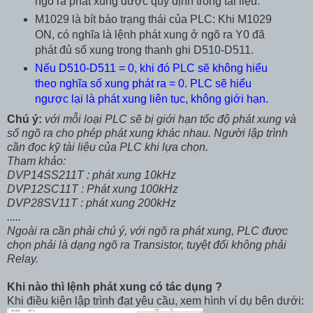
ngõ ra phát xung được quy định trong tài liệu.
M1029 là bít báo trạng thái của PLC: Khi M1029
ON, có nghĩa là lệnh phát xung ở ngõ ra Y0 đã
phát đủ số xung trong thanh ghi D510-D511.
Nếu D510-D511 = 0, khi đó PLC sẽ không hiểu
theo nghĩa số xung phát ra = 0. PLC sẽ hiểu
ngược lại là phát xung liên tục, không giới hạn.
Chú ý:
với mỗi loại PLC sẽ bị giới hạn tốc độ phát xung và
số ngõ ra cho phép phát xung khác nhau. Người lập trình
cần đọc kỹ tài liệu của PLC khi lựa chọn.
Tham khảo:
DVP14SS211T : phát xung 10kHz
DVP12SC11T : Phát xung 100kHz
DVP28SV11T : phát xung 200kHz
.....
Ngoài ra cần phải chú ý, với ngõ ra phát xung, PLC được
chọn phải là dạng ngõ ra Transistor, tuyệt đối không phải
Relay.
Khi nào thì lệnh phát xung có tác dụng ?
Khi điều kiện lập trình đạt yêu cầu, xem hình ví dụ bên dưới: