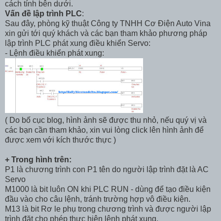
cách tính bên dưới.
Vấn đề lập trình PLC
:
Sau đây, phòng kỹ thuật Công ty TNHH Cơ Điện Auto Vina
xin gửi tới quý khách và các bạn tham khảo phương pháp
lập trình PLC phát xung điều khiển Servo:
- Lệnh điều khiển phát xung:
( Do bố cục blog, hình ảnh sẽ được thu nhỏ, nếu quý vị và
các bạn cần tham khảo, xin vui lòng click lên hình ảnh để
được xem với kích thước thực )
+ Trong hình trên:
P1 là chương trình con P1 tên do người lập trình đặt là AC
Servo
M1000 là bit luôn ON khi PLC RUN - dùng để tạo điều kiện
đầu vào cho câu lệnh, tránh trường hợp vô điều kiện.
M13 là bit Rơ le phụ trong chương trình và được người lập
trình đặt cho phép thực hiện lệnh phát xung.