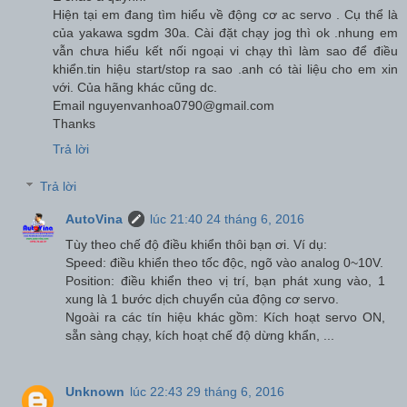
Hiện tại em đang tìm hiểu về động cơ ac servo . Cụ thể là
của yakawa sgdm 30a. Cài đặt chạy jog thì ok .nhung em
vẫn chưa hiểu kết nối ngoại vi chạy thì làm sao để điều
khiển.tin hiệu start/stop ra sao .anh có tài liệu cho em xin
với. Của hãng khác cũng dc.
Email nguyenvanhoa0790@gmail.com
Thanks
Trả lời
Trả lời
AutoVina
lúc 21:40 24 tháng 6, 2016
Tùy theo chế độ điều khiển thôi bạn ơi. Ví dụ:
Speed: điều khiển theo tốc độc, ngõ vào analog 0~10V.
Position: điều khiển theo vị trí, bạn phát xung vào, 1
xung là 1 bước dịch chuyển của động cơ servo.
Ngoài ra các tín hiệu khác gồm: Kích hoạt servo ON,
sẵn sàng chạy, kích hoạt chế độ dừng khẩn, ...
Unknown
lúc 22:43 29 tháng 6, 2016