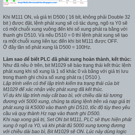
Khi M111 ON, và giá trị D500 ( 16 bít, không phải Double 32
bit ) được đặt, lệnh phát xung sẽ có tác dụng, ngõ ra Y0 sẽ
có một chuỗi xung vuông đến khi số xung phát ra bằng với
thanh ghi D510. Và nếu D510 = 0 thì lệnh phát xung sẽ tạo
ra một chuỗi xung liên tục đến khi bit M111 được OFF.
Ở đây tần số phát xung là D500 = 100Hz.
Làm sao để biết PLC đã phát xung hoàn thành, kết thúc:
Như đã nêu ở trên, bit M1029 sẽ báo trạng thái kết thúc lệnh
phát xung khi số xung là 1 số khác 0 và bằng với giá trị lưu
trong thanh ghi chứa số xung phát ra ( D510 ).
Lập trình viên có thể lập trình kiểm tra trạng thái của bit
M1029 để xác nhận việc phát xung đã kết thúc.
Ví dụ khi lập trình máy cắt bao bì, với chiều dài túi tương
đương với 5000 xung, chúng ta dùng lệnh trên và nạp giá trị
phát xung là K5000 vào thanh ghi D510, tốc độ tùy theo yêu
cầu và quy thành Hz nạp vào thanh ghi D500.
Khi nạp xong giá trị, Set ON bit M111, PLC sẽ thực hiện phát
xung ở ngõ ra Y0, và khi phát đủ 5000 xung tương đương
với chiều dài bao bì, Bit M1029 sẽ ON. Lúc này dùng logic