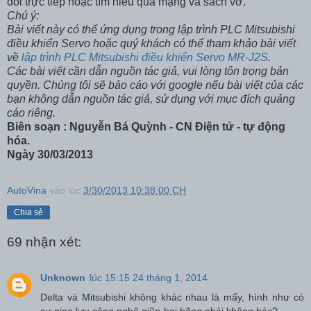
đổi trực tiếp hoặc tìm hiểu qua mạng và sách vở.
Chú ý:
Bài viết này có thể ứng dụng trong lập trình PLC Mitsubishi
điều khiển Servo hoặc quý khách có thể tham khảo bài viết
về
lập trình PLC Mitsubishi điều khiển Servo MR-J2S
.
Các bài viết cần dẫn nguồn tác giả, vui lòng tôn trọng bản
quyền. Chúng tôi sẽ báo cáo với google nếu bài viết của các
bạn không dẫn nguồn tác giả, sử dụng với mục đích quảng
cáo riêng.
Biên soạn : Nguyễn Bá Quỳnh - CN Điện tử - tự động
hóa.
Ngày 30/03/2013
AutoVina
vào lúc
3/30/2013 10:38:00 CH
Chia sẻ
69 nhận xét:
Unknown
lúc 15:15 24 tháng 1, 2014
Delta và Mitsubishi không khác nhau là mấy, hình như có