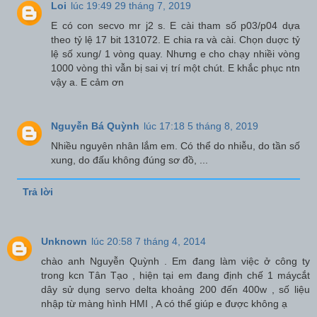
Loi
lúc 19:49 29 tháng 7, 2019
E có con secvo mr j2 s. E cài tham số p03/p04 dựa
theo tỷ lệ 17 bit 131072. E chia ra và cài. Chọn duợc tỷ
lệ số xung/ 1 vòng quay. Nhưng e cho chạy nhiềi vòng
1000 vòng thì vẫn bị sai vị trí một chút. E khắc phục ntn
vậy a. E cảm ơn
Nguyễn Bá Quỳnh
lúc 17:18 5 tháng 8, 2019
Nhiều nguyên nhân lắm em. Có thể do nhiễu, do tần số
xung, do đấu không đúng sơ đồ, ...
Trả lời
Unknown
lúc 20:58 7 tháng 4, 2014
chào anh Nguyễn Quỳnh . Em đang làm việc ở công ty
trong kcn Tân Tạo , hiện tại em đang định chế 1 máycắt
dây sử dụng servo delta khoảng 200 đến 400w , số liệu
nhập từ màng hình HMI , A có thể giúp e được không ạ