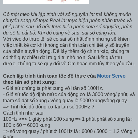
Có một mẹo khi lập trình với số nguyên Int mà không muốn
chuyển sang số thực Real là: thực hiện phép nhân trước và
phép chia sau. Vì nếu thực hiện phép chia số nguyên, phần
dư sẽ bị cắt bỏ. Khi đó càng về sau, sai số càng lớn.
Với việc đo thực tế, sẽ có sai số nhất định nhưng sẽ khiến
việc thiết kế cơ khí không cần tính toán chi tiết tỷ số truyền
của phần truyền động. Để lấy thêm độ chính xác, chúng ta
có thể quy chiều dài ra giá trị nhỏ hơn. Sau kết quả thu
được, chúng ta sẽ quy đổi về Cm hoặc mm tùy theo yêu cầu.
Cách lập trình tính toán tốc độ thực của
Motor Servo
theo tần số phát xung:
- Giả sử chúng ta phát xung với tần số 100Hz.
- Giả sử tốc độ định mức của động cơ là 3000 vòng/ phút, và
tham số đặt số xung / vòng quay là 5000 xung/vòng quay.
=> Tính tốc độ động cơ tại tần số 100Hz ?
Cách tính như sau:
100Hz <=> 1 giây phát 100 xung => 1 phút phát số xung là :
100 x 60 = 6000 xung
=> số vòng quay / phút ở 100Hz là : 6000 / 5000 = 1.2 Vòng /
Phút