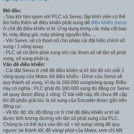
Mở đầu:
- Sau khi làm quen với PLC và Servo, lập trình viên có thể
tìm hiểu thêm về điều khiển phát xung để
điều khiển Servo
ở chế độ điều khiển vị trí. Ứng dụng trong các máy cắt bao
bì, máy đóng gói, máy phóng nguyên liệu, ...
- Với Servo, sẽ có tham số cho phép cài đặt hiệu chỉnh số
xung / 1 vòng quay.
- PLC sẽ có lệnh phát xung với các tham số về tần số phát
xung, số xung phát ra.
Vấn đề điều khiển:
- Cài đặt Servo ở chế độ điều khiển vị trí: khi đó với mỗi 1
vòng quay của Motor, bộ điều khiển - Drive của Servo sẽ
quy thành số xung. Ví dụ là 160.000 xung/vòng quay. Điều
này có nghĩa : PLC phát đủ 160.000 xung thì động cơ Servo
sẽ quay được đúng 1 vòng. Ở bài viết này, tôi chưa đề cập
tới độ phân giải tức là số xung của Encoder được gắn trên
động cơ.
- Về tốc độ: tốc độ động cơ ở chế độ điều khiển vị trí sẽ
được tính tương đương với tần số phát xung của PLC.
Chúng ta có thể dựa vào tần số + số xung/ vòng để quy
ngược lại thành tốc độ vòng/ phút của Motor, xem chi tiết