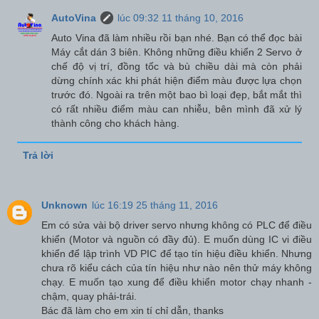
AutoVina
lúc 09:32 11 tháng 10, 2016
Auto Vina đã làm nhiều rồi bạn nhé. Bạn có thể đọc bài
Máy cắt dán 3 biên. Không những điều khiển 2 Servo ở
chế độ vị trí, đồng tốc và bù chiều dài mà còn phải
dừng chính xác khi phát hiện điểm màu được lựa chọn
trước đó. Ngoài ra trên một bao bì loại đẹp, bắt mắt thì
có rất nhiều điểm màu can nhiễu, bên mình đã xử lý
thành công cho khách hàng.
Trả lời
Unknown
lúc 16:19 25 tháng 11, 2016
Em có sửa vài bộ driver servo nhưng không có PLC để điều
khiển (Motor và nguồn có đầy đủ). E muốn dùng IC vi điều
khiển để lập trình VD PIC để tạo tín hiệu điều khiển. Nhưng
chưa rõ kiểu cách của tín hiệu như nào nên thử máy không
chạy. E muốn tạo xung để điều khiển motor chạy nhanh -
chậm, quay phải-trái.
Bác đã làm cho em xin tí chỉ dẫn, thanks