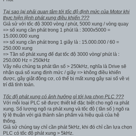
Tại sao lại phải quan tâm tới tốc độ định mức của Motor khi
thực hiện lệnh phát xung điều khiển ???
Giả sử với tốc độ 3000 vòng / phút, 5000 xung / vòng quay
=> số xung cần phát trong 1 phút là : 3000x5000 =
15.000.000 xung
=> số xung cần phát trong 1 giây là : 15.000.000 / 60 =
250.000 xung
=> Tần số phát xung để đạt tốc độ 3000 vòng/ phút là :
250.000 Hz = 250kHz
Vậy nếu chúng ta phát tần số > 250kHz, nghĩa là Drive sẽ
nhận quá số xung định mức / giây => không điều khiển
được, gây giật động cơ, có thể bị mất xung gây sai số về vị
trí đã tính toán.
Tốc độ phát xung có ảnh hưởng gì tới lựa chọn PLC ???
Với mỗi loại PLC sẽ được thiết kế đặc biệt cho ngõ ra phát
xung. Số lượng ngõ ra phát xung và tốc độ ( tần số ) ngõ ra
tỷ lệ thuận với giá thành sản phẩm và hiệu quả của hệ
thống.
Giả sử chúng tay chỉ cần phát 5kHz, khi đó chỉ cần lựa chọn
PLC có tốc độ phát xung > 5kHz.