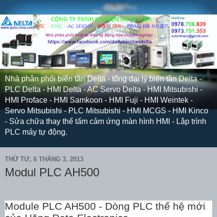
Nhà phân phối biến tần Delta - tổng đại lý biến tần Delta -
PLC Delta - HMI Delta - AC Servo Delta - HMI Mitsubishi -
HMI Proface - HMI Samkoon - HMI Fuji - HMI Weintek -
Servo Mitsubishi - PLC Mitsubishi - HMI MCGS - HMI Kinco
- Sửa chữa thay thế tấm cảm ứng màn hình HMI - Lập trình
PLC máy tự động.
THỨ TƯ, 6 THÁNG 3, 2013
Modul PLC AH500
Module PLC AH500 - Dòng PLC thế hệ mới