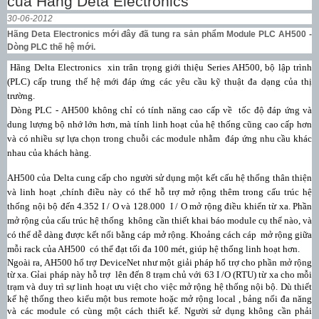
của Hãng Deta Electronics
30-06-2012
Hãng Deta Electronics mới đây đã tung ra sản phẩm Module PLC AH500 -
Dòng PLC thế hệ mới.
Hãng Delta Electronics
xin trân trọng giới thiệu Series AH500, bộ lập trình
(PLC) cấp trung thế hệ mới đáp ứng các yêu cầu kỹ thuật đa dạng của thị
trường.
Dòng PLC -
AH500 không chỉ có tính năng cao cấp về
tốc độ đáp ứng và
dung lượng bộ nhớ lớn hơn, mà tính linh hoạt của hệ thống cũng cao cấp hơn
và có nhiều sự lựa chọn trong chuỗi các module nhằm
đáp ứng nhu cầu khác
nhau của khách hàng.
AH500 của Delta cung cấp cho người sử dụng một kết cấu hệ thống thân thiện
và linh hoạt ,chính điều này có thể hỗ trợ mở rộng thêm trong cấu trúc hệ
thống nội bộ đến 4.352 I / O và 128.000
I / O mở rộng điều khiển từ xa. Phần
mở rộng của cấu trúc hệ thống
không cần thiết khai báo module cụ thể nào, và
có thể dễ dàng được kết nối bằng cáp mở rộng. Khoảng cách cáp
mở rộng giữa
mỗi rack của AH500
có thể đạt tối đa 100 mét, giúp hệ thống linh hoạt hơn.
Ngoài ra, AH500
hổ trợ
DeviceNet
như một
giải pháp
hổ trợ
cho phần mở rộng
từ xa. Gỉai pháp này hỗ trợ
lên đến 8 trạm chủ với 63 I /O (RTU) từ xa cho mỗi
trạm và duy trì sự linh hoạt ưu việt cho việc mở rộng hệ thống nội bộ. Dù thiết
kế hệ thống theo kiểu một bus remote hoặc mở rộng local , bảng nối đa năng
và các module có cùng một cách thiết kế. Người sử dụng không cần phải