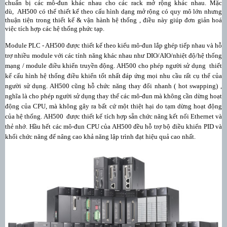
chuẩn bị các mô-đun khác nhau cho các rack mở rộng khác nhau. Mặc
dù,
AH500 có thể thiết kế theo cấu hình dạng mở rộng có quy mô lớn nhưng
thuận tiện trong thiết kế & vận hành hệ thống , điều này giúp đơn giản hoá
việc tích hợp các hệ thống phức tạp.
Module PLC - AH500 được thiết kế theo kiểu mô-đun lắp ghép tiếp nhau và hỗ
trợ nhiều module với các tính năng khác nhau như DIO/AIO/nhiệt độ/hệ thống
mạng / module điều khiển truyền động. AH500 cho phép người sử dụng
thiết
kế cấu hình hệ thống điều khiển tốt nhất đáp ứng mọi nhu cầu rất cụ thể của
người sử dụng. AH500 cũng hỗ chức năng thay đổi nhanh ( hot swapping) ,
nghĩa là cho phép người sử dụng thay thế các mô-đun mà không cần dừng hoạt
động của CPU, mà không gây ra bất cứ một thiệt hại do tạm dừng hoạt động
của hệ thống. AH500
được thiết kế tích hợp sẵn chức năng kết nối Ethernet và
thẻ nhớ. Hầu hết các mô-đun CPU của AH500 đều hỗ trợ bộ điều khiển PID và
khối chức năng để nâng cao khả năng lập trình đạt hiệu quả cao nhất.