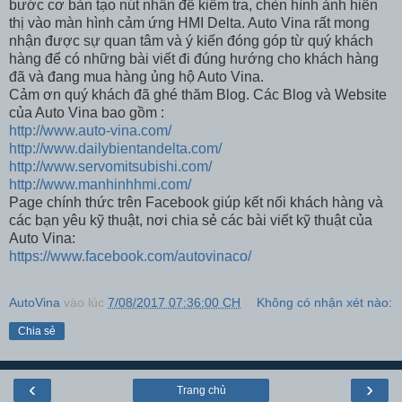
bước cơ bản tạo nút nhấn để kiểm tra, chèn hình ảnh hiển
thị vào màn hình cảm ứng HMI Delta. Auto Vina rất mong
nhận được sự quan tâm và ý kiến đóng góp từ quý khách
hàng để có những bài viết đi đúng hướng cho khách hàng
đã và đang mua hàng ủng hộ Auto Vina.
Cảm ơn quý khách đã ghé thăm Blog. Các Blog và Website
của Auto Vina bao gồm :
http://www.auto-vina.com/
http://www.dailybientandelta.com/
http://www.servomitsubishi.com/
http://www.manhinhhmi.com/
Page chính thức trên Facebook giúp kết nối khách hàng và
các bạn yêu kỹ thuật, nơi chia sẻ các bài viết kỹ thuật của
Auto Vina:
https://www.facebook.com/autovinaco/
AutoVina
vào lúc
7/08/2017 07:36:00 CH
Không có nhận xét nào:
Chia sẻ
‹
›
Trang chủ