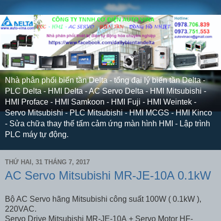
Nhà phân phối biến tần Delta - tổng đại lý biến tần Delta -
PLC Delta - HMI Delta - AC Servo Delta - HMI Mitsubishi -
HMI Proface - HMI Samkoon - HMI Fuji - HMI Weintek -
Servo Mitsubishi - PLC Mitsubishi - HMI MCGS - HMI Kinco
- Sửa chữa thay thế tấm cảm ứng màn hình HMI - Lập trình
PLC máy tự động.
THỨ HAI, 31 THÁNG 7, 2017
AC Servo Mitsubishi MR-JE-10A 0.1kW
Bộ AC Servo hãng Mitsubishi công suất 100W ( 0.1kW ),
220VAC.
Servo Drive Mitsubishi MR-JE-10A + Servo Motor HF-