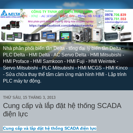
Nhà phân phối biến tần Delta - tổng đại lý biến tần Delta -
PLC Delta - HMI Delta - AC Servo Delta - HMI Mitsubishi -
HMI Proface - HMI Samkoon - HMI Fuji - HMI Weintek -
Servo Mitsubishi - PLC Mitsubishi - HMI MCGS - HMI Kinco
- Sửa chữa thay thế tấm cảm ứng màn hình HMI - Lập trình
PLC máy tự động.
THỨ SÁU, 15 THÁNG 3, 2013
Cung cấp và lắp đặt hệ thống SCADA
điện lực
Cung cấp và lắp đặt hệ thống SCADA điện lực