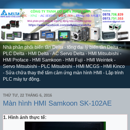
Nhà phân phối biến tần Delta - tổng đại lý biến tần Delta -
PLC Delta - HMI Delta - AC Servo Delta - HMI Mitsubishi -
HMI Proface - HMI Samkoon - HMI Fuji - HMI Weintek -
Servo Mitsubishi - PLC Mitsubishi - HMI MCGS - HMI Kinco
- Sửa chữa thay thế tấm cảm ứng màn hình HMI - Lập trình
PLC máy tự động.
THỨ TƯ, 22 THÁNG 6, 2016
Màn hình HMI Samkoon SK-102AE
1. Hình ảnh thực tế: