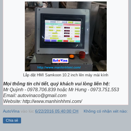
Lắp đặt HMI Samkoon 10.2 inch lên máy mài kính
Mọi thông tin chi tiết, quý khách vui lòng liên hệ:
Mr Quỳnh - 0978.706.839 hoặc Mr Hưng - 0973.751.553
Email: autovinaco@gmail.com
Website: http://www.manhinhhmi.com/
AutoVina
vào lúc
6/22/2016 05:40:00 CH
Không có nhận xét nào:
Chia sẻ