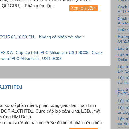
Cách 
Q01CPU,... Phần mềm lập...
Cách 
Xem chi tiết »
VFD-
Cách 
AE-AS
Hiển t
Hướng
/2015 02:16:00 CH
Không có nhận xét nào :
GP25
Lập t
i FX & A
,
Cáp lập trình PLC Mitsubishi USB-SC09
,
Crack
Lập tr
sword PLC Mitsubishi
,
USB-SC09
Delta
Lập t
DVP1
Lập t
với bi
A10THTD1
Lập t
DVP0
Hình 
Lập t
ục sự cố phần mềm, phần cứng giao diện màn hình
Lập t
 DOP-A10THTD1. Cung cấp lớp cảm ứng, LCD, ,mặt
analo
m ứng HMI Delta.
Lập t
e.com/user/Automation125 Sơ đồ bố trí phần cứng bên
cơ Se