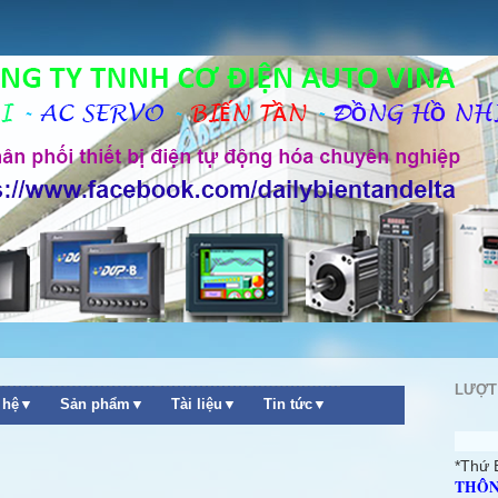
LƯỢT
n hệ▼
Sản phẩm▼
Tài liệu▼
Tin tức▼
*Thứ 
THÔN