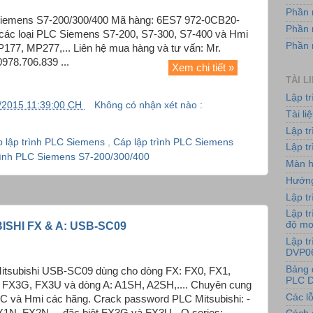
Phần 
 Siemens S7-200/300/400 Mã hàng: 6ES7 972-0CB20-
Phần 
các loại PLC Siemens S7-200, S7-300, S7-400 và Hmi
Phần
177, MP277,... Liên hệ mua hàng và tư vấn: Mr.
978.706.839 ...
Xem chi tiết »
TÀI L
Lập t
/2015 11:39:00 CH
Không có nhận xét nào :
Tài l
Lập t
 lập trình PLC Siemens
,
Cáp lập trình PLC Siemens
Lập tr
rình PLC Siemens S7-200/300/400
Màn h
Hướng
Lập tr
Lập tr
độ m
ISHI FX & A: USB-SC09
Lập t
DVP0
Bảng 
Mitsubishi USB-SC09 dùng cho dòng FX: FX0, FX1,
PLC D
FX3G, FX3U và dòng A: A1SH, A2SH,.... Chuyên cung
Các lỗ
PLC và Hmi các hãng. Crack password PLC Mitsubishi: -
X1N, FX2N,... đặc biệt FX3G và FX3U - Q series: