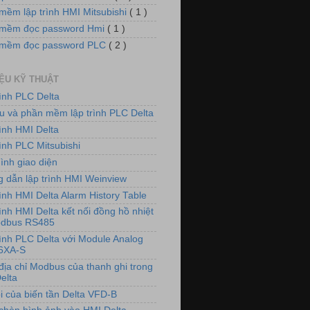
mềm lập trình HMI Mitsubishi
( 1 )
mềm đọc password Hmi
( 1 )
 mềm đọc password PLC
( 2 )
IỆU KỸ THUẬT
rình PLC Delta
iệu và phần mềm lập trình PLC Delta
rình HMI Delta
ình PLC Mitsubishi
ình giao diện
 dẫn lập trình HMI Weinview
ình HMI Delta Alarm History Table
ình HMI Delta kết nối đồng hồ nhiệt
odbus RS485
rình PLC Delta với Module Analog
6XA-S
địa chỉ Modbus của thanh ghi trong
elta
i của biến tần Delta VFD-B