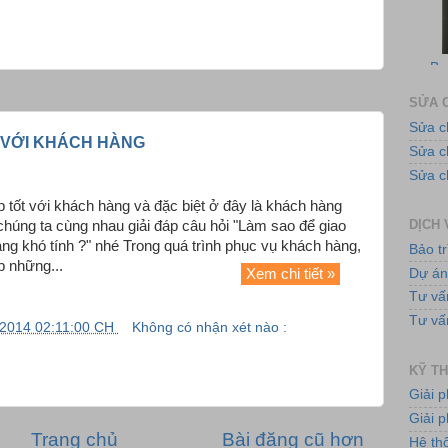
Bơ
SỬA C
Sửa c
T VỚI KHÁCH HÀNG
Sửa 
Sửa c
Hệ
p tốt với khách hàng và đặc biệt ở đây là khách hàng
DỊCH 
chúng ta cùng nhau giải đáp câu hỏi "Làm sao để giao
hàng khó tính ?" nhé Trong quá trình phục vụ khách hàng,
Bảo tr
p những...
Dự á
Xem chi tiết »
Tư vấ
Tư vấ
/2014 02:11:00 CH
Không có nhận xét nào :
KỸ TH
Giải 
Giải p
Hệ
Trang chủ
Bài đăng cũ hơn
Hệ th