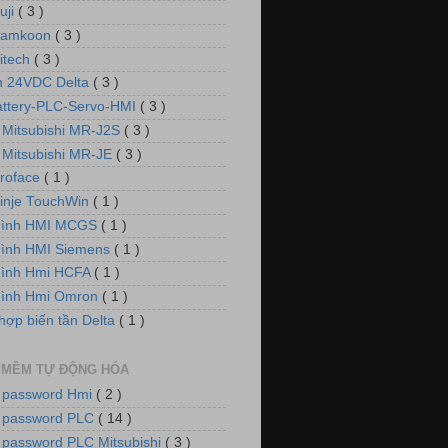
uji
( 3 )
Samkoon
( 3 )
itech
( 3 )
 24VDC Delta
( 3 )
attery-PLC-Servo-HMI
( 3 )
 Mitsubishi MR-J2S
( 3 )
 Mitsubishi MR-JE
( 3 )
roface
( 1 )
inje TouchWin
( 1 )
hình HMI MCGS
( 1 )
ình HMI Siemens
( 1 )
hình Hmi HCFA
( 1 )
hình Hmi Omron
( 1 )
hợp biến tần Delta
( 1 )
 MỀM TỰ ĐỘNG HÓA
 password Hmi
( 2 )
 password PLC
( 14 )
 password PLC Mitsubishi
( 3 )