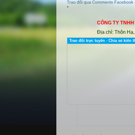
Trao đổi qua Comments Facebook
*
CÔNG TY TNHH CƠ 
Địa chỉ: Thôn Hạ, Xã
Trao đổi trực tuyến - Chia sẻ kiến t