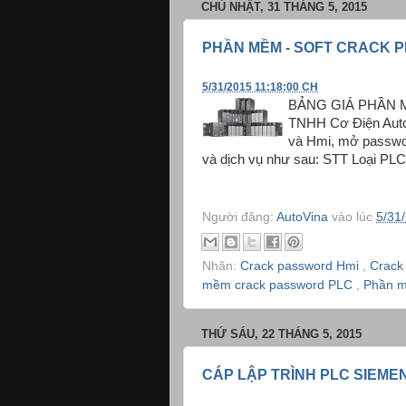
CHỦ NHẬT, 31 THÁNG 5, 2015
PHẦN MỀM - SOFT CRACK P
5/31/2015 11:18:00 CH
BẢNG GIÁ PHẦN 
TNHH Cơ Điện Auto
và Hmi, mở passwor
và dịch vụ như sau: STT Loại PL
Người đăng:
AutoVina
vào lúc
5/31
Nhãn:
Crack password Hmi
,
Crack
mềm crack password PLC
,
Phần m
THỨ SÁU, 22 THÁNG 5, 2015
CÁP LẬP TRÌNH PLC SIEMEN