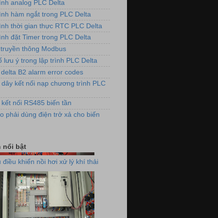
rình analog PLC Delta
rình hàm ngắt trong PLC Delta
rình thời gian thực RTC PLC Delta
ình đặt Timer trong PLC Delta
dụng biến tần VFD-E cho hệ thống
truyền thông Modbus
quạt thông gió
 lưu ý trong lập trình PLC Delta
 delta B2 alarm error codes
 dây kết nối nạp chương trình PLC
 kết nối RS485 biến tần
o phải dùng điện trở xả cho biến
 điều khiển nồi hơi xử lý khí thải
 nổi bật