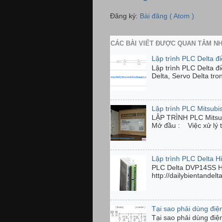
Đăng ký:
Bài đăng ( Atom )
CÁC BÀI VIẾT ĐƯỢC QUAN TÂM N
Lập trình PLC Delta đ
Lập trình PLC Delta đ
Delta, Servo Delta tro
Lập trình PLC Mitsubi
LẬP TRÌNH PLC Mits
Mở đầu : Việc xử lý tí
Lập trình PLC Delta 
PLC Delta DVP14SS 
http://dailybientandel
Tại sao phải dùng điện
Tại sao phải dùng điệ