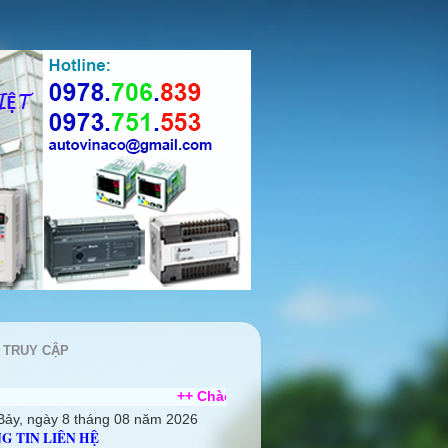
 TRUY CẬP
++ Chào mừng quý khách ghé thăm website Công Ty T
Bảy, ngày 8 tháng 08 năm 2026
G TIN LIÊN HỆ