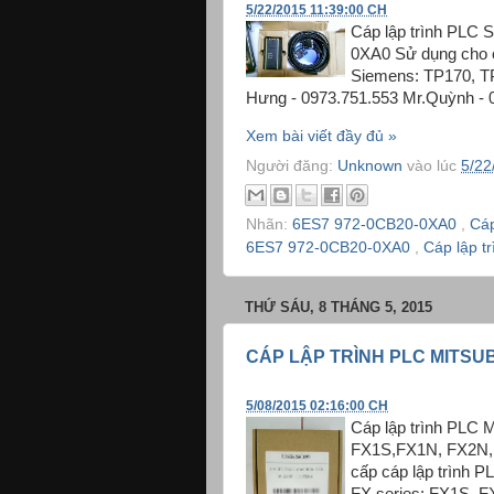
5/22/2015 11:39:00 CH
Cáp lập trình PLC
0XA0 Sử dụng cho 
Siemens: TP170, TP
Hưng - 0973.751.553 Mr.Quỳnh - 0
Xem bài viết đầy đủ »
Người đăng:
Unknown
vào lúc
5/22
Nhãn:
6ES7 972-0CB20-0XA0
,
Cáp
6ES7 972-0CB20-0XA0
,
Cáp lập t
THỨ SÁU, 8 THÁNG 5, 2015
CÁP LẬP TRÌNH PLC MITSUB
5/08/2015 02:16:00 CH
Cáp lập trình PLC 
FX1S,FX1N, FX2N, 
cấp cáp lập trình 
FX series: FX1S, F