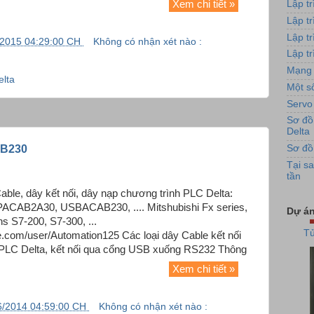
Lập t
Xem chi tiết »
Lập t
Lập t
/2015 04:29:00 CH
Không có nhận xét nào :
Lập tr
Ứng 
Mạng 
lta
Một số
Servo
Sơ đồ
Delta
B230
Sơ đồ
Tại sa
tần
able, dây kết nối, dây nạp chương trình PLC Delta:
Tủ
AB2A30, USBACAB230, .... Mitshubishi Fx series,
Dự án
ns S7-200, S7-300, ...
e.com/user/Automation125 Các loại dây Cable kết nối
LC Delta, kết nối qua cổng USB xuống RS232 Thông
Xem chi tiết »
6/2014 04:59:00 CH
Không có nhận xét nào :