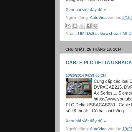
Xem bài viết đầy đủ »
Người đăng:
AutoVina
vào lúc
3/16
Nhãn:
HMI Delta
,
Sửa chữa HMI De
CHỦ NHẬT, 26 THÁNG 10, 2014
CABLE PLC DELTA USBACA
10/26/2014 04:59:00 CH
Cung cấp các loại C
DVPACAB215, DVPAC
Ax Series,... Sieme
https://www.youtub
PLC Delta USBACAB230 - Cable P
số kỹ thuật: - Có hai loại thông...
Xem bài viết đầy đủ »
Người đăng:
AutoVina
vào lúc
10/2