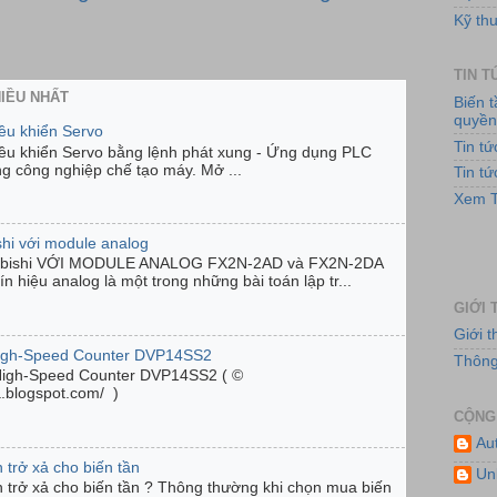
Kỹ thu
TIN 
HIỀU NHẤT
Biến 
quyề
iều khiển Servo
Tin t
iều khiển Servo bằng lệnh phát xung - Ứng dụng PLC
ng công nghiệp chế tạo máy. Mở ...
Tin t
Hệ th
Xem T
shi với module analog
ubishi VỚI MODULE ANALOG FX2N-2AD và FX2N-2DA
n hiệu analog là một trong những bài toán lập tr...
GIỚI 
Giới 
High-Speed Counter DVP14SS2
Thông 
High-Speed Counter DVP14SS2 ( ©
ta.blogspot.com/ )
CỘNG
Au
 trở xả cho biến tần
Cun
Un
n trở xả cho biến tần ? Thông thường khi chọn mua biến