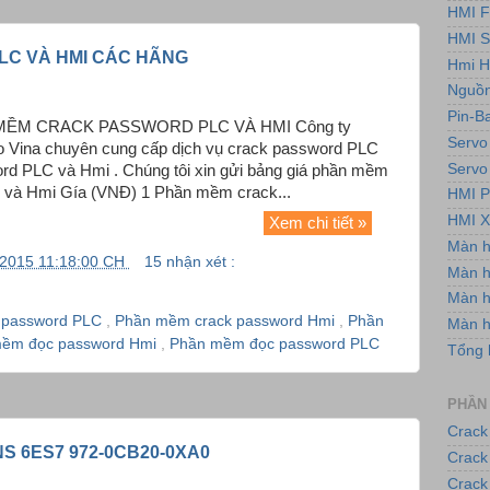
HMI F
HMI 
LC VÀ HMI CÁC HÃNG
Hmi H
Nguồn
Pin-B
MỀM CRACK PASSWORD PLC VÀ HMI Công ty
Servo
 Vina chuyên cung cấp dịch vụ crack password PLC
Servo
d PLC và Hmi . Chúng tôi xin gửi bảng giá phần mềm
C và Hmi Gía (VNĐ) 1 Phần mềm crack...
HMI P
HMI X
Xem chi tiết »
Màn 
/2015 11:18:00 CH
15 nhận xét :
Màn h
Màn 
 password PLC
,
Phần mềm crack password Hmi
,
Phần
Màn 
ềm đọc password Hmi
,
Phần mềm đọc password PLC
Tổng 
PHẦN
Crack
S 6ES7 972-0CB20-0XA0
Crack
Crack