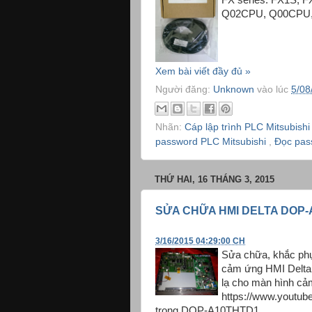
Q02CPU, Q00CPU, 
Xem bài viết đầy đủ »
Người đăng:
Unknown
vào lúc
5/08
Nhãn:
Cáp lập trình PLC Mitsubish
password PLC Mitsubishi
,
Đọc pas
THỨ HAI, 16 THÁNG 3, 2015
SỬA CHỮA HMI DELTA DOP-
3/16/2015 04:29:00 CH
Sửa chữa, khắc ph
cảm ứng HMI Delta
lạ cho màn hình cả
https://www.youtub
trong DOP-A10THTD1 ...