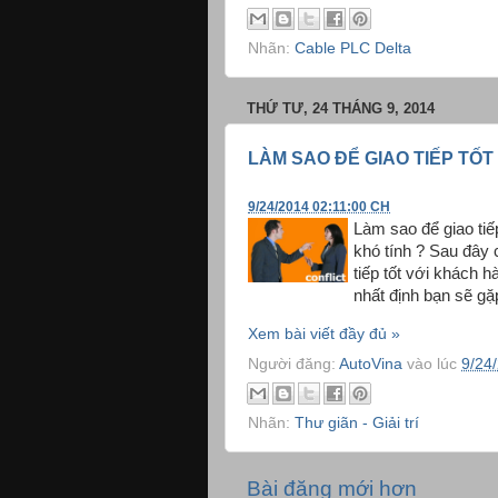
Nhãn:
Cable PLC Delta
THỨ TƯ, 24 THÁNG 9, 2014
LÀM SAO ĐỂ GIAO TIẾP TỐ
9/24/2014 02:11:00 CH
Làm sao để giao tiế
khó tính ? Sau đây 
tiếp tốt với khách 
nhất định bạn sẽ gặ
Xem bài viết đầy đủ »
Người đăng:
AutoVina
vào lúc
9/24
Nhãn:
Thư giãn - Giải trí
Bài đăng mới hơn