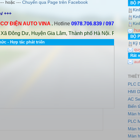
--- hoặc ---
Chuyển qua Page trên Facebook
BỘ 
Kin
http://www.dailybientandelta.com/ +++ http://www.auto-vina.com
Kin
ĐIỆN AUTO VINA
.
Hotline
0978.706.839 / 0973.751.553
Emai
Kin
hu
 Đông Dư, Huyện Gia Lâm, Thành phố Hà Nội. PGD: Số nhà 7, 
BỘ 
hức - Hợp tác phát triển
Kỹ 
qu
Rất 
au
THIẾT
PLC D
HMI D
AC Se
Biến 
Màn h
PLC M
Màn h
Màn h