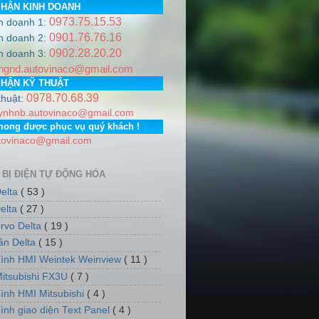
PHẬN KINH DOANH
0973.75.15.53
h doanh 1:
/ +++
0901.76.76.16
h doanh 2:
0902.28.20.20
l:
autovinaco@gmail.com
h doanh 3:
ngnd.autovinaco@gmail.com
dãy 5, tổ dân phố số 12, Phường Phúc La, Quận Hà Đông,TP. 
PHẬN KỸ THUẬT
0978.70.68.39
thuật:
ynhnb.autovinaco@gmail.com
mong được phục vụ quý khách !
tovinaco@gmail.com
 BỊ ĐIỆN TỰ ĐỘNG HÓA
elta
( 53 )
elta
( 27 )
rvo Delta
( 19 )
tần Delta
( 15 )
ình HMI Weintek Weinview
( 11 )
itsubishi FX3U
( 7 )
ình HMI Mitsubishi
( 4 )
ình giao diện Text Panel
( 4 )