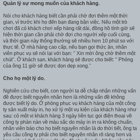
Quản lý sự mong muốn của khách hàng.
Nói cho khách hàng biết cần phải chờ đợi thêm một thời
gian, vì trước khi họ đến bạn đang bận việc. Nếu một trò
chơi đã có khách chơi xếp hàng rất dài, đồng hồ tính giờ sẽ
hiện thời gian cần phải chờ đợi cho người xếp cuối cùng,
và thời gian này thông thường sẽ nhiều hơn 10 phút so với
thực tế. Ở nhà hàng cao cấp, nếu bạn gọi thức ăn, nhân
viên phục vụ sẽ nói lại với bạn: ‘' Xin mời ông chờ thêm một
chút''. Ở khách sạn, khách hàng sẽ được cho biết: ‘' Phòng
của ông 11 giờ sẽ được dọn dẹp xong.''
Cho họ một lý do.
Nghiên cứu cho biết, con người ta dễ chấp nhận những vấn
đề được biết nguyên nhân hơn là những vấn đề không
được biết lý do. Ở phòng phục vụ khách hàng của một công
ty sản xuất máy in, họ xử lý một vụ kiện của khách hàng như
sau: có một vị khách hàng 3 ngày liên tục gọi điện thoại về
công ty phàn nàn về màu sắc do máy in in ra không chuẩn,
nhân viên báo cho họ biết nguyên nhân là do thời tiết, ông ta
yêu cầu công ty phải cho biết nguyên nhân rõ ràng hơn và