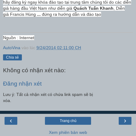
hãy đăng ký ngay khóa đào tạo tại trung tâm chúng tôi do các diễn
giả hàng đầu Việt Nam như diễn giả
Quách Tuấn Khanh
, Diễn
giả Francis Hùng
...
đứng ra hướng dẫn và đào tạo
Nguồn : Internet
AutoVina
vào lúc
9/24/2014 02:11:00 CH
Chia sẻ
Không có nhận xét nào:
Đăng nhận xét
Lưu ý: Tất cả nhận xét có chứa link spam sẽ bị
xóa.
‹
›
Trang chủ
Xem phiên bản web