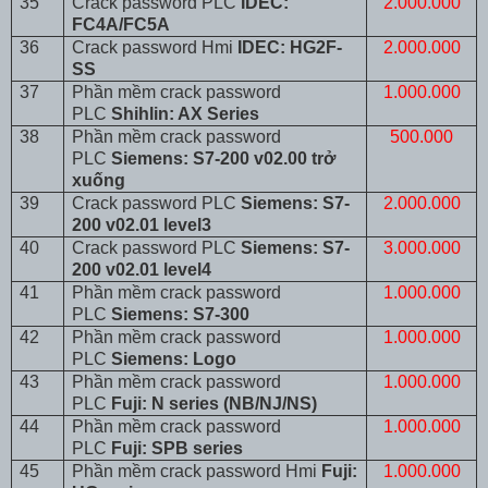
35
Crack password PLC
IDEC:
2.000.000
FC4A/FC5A
36
Crack password Hmi
IDEC: HG2F-
2.000.000
SS
37
Phần mềm crack password
1.000.000
PLC
Shihlin: AX Series
38
Phần mềm crack password
500.000
PLC
Siemens: S7-200 v02.00 trở
xuống
39
Crack password PLC
Siemens: S7-
2.000.000
200 v02.01 level3
40
Crack password PLC
Siemens: S7-
3.000.000
200 v02.01 level4
41
Phần mềm crack password
1.000.000
PLC
Siemens: S7-300
42
Phần mềm crack password
1.000.000
PLC
Siemens: Logo
43
Phần mềm crack password
1.000.000
PLC
Fuji: N series (NB/NJ/NS)
44
Phần mềm crack password
1.000.000
PLC
Fuji: SPB series
45
Phần mềm crack password Hmi
Fuji:
1.000.000