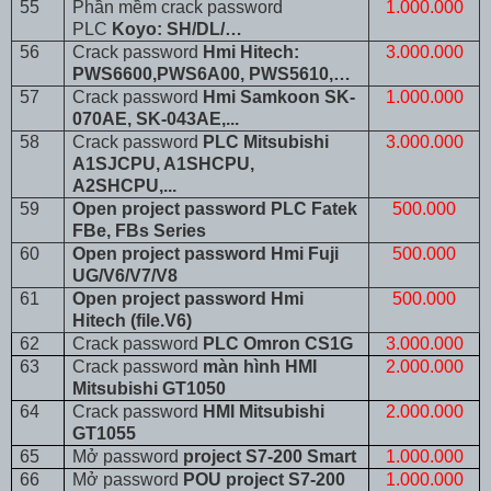
55
Phần mềm crack password
1.000.000
PLC
Koyo: SH/DL/…
56
Crack password
Hmi Hitech:
3.000.000
PWS6600,PWS6A00, PWS5610,…
57
Crack password
Hmi Samkoon SK-
1.000.000
070AE, SK-043AE,...
58
Crack password
PLC Mitsubishi
3.000.000
A1SJCPU, A1SHCPU,
A2SHCPU,...
59
Open project password PLC Fatek
500.000
FBe, FBs Series
60
Open project password Hmi Fuji
500.000
UG/V6/V7/V8
61
Open project password Hmi
500.000
Hitech (file.V6)
62
Crack password
PLC Omron CS1G
3.000.000
63
Crack password
màn hình HMI
2.000.000
Mitsubishi GT1050
64
Crack password
HMI Mitsubishi
2.000.000
GT1055
65
Mở password
project S7-200 Smart
1.000.000
66
Mở password
POU project S7-200
1.000.000