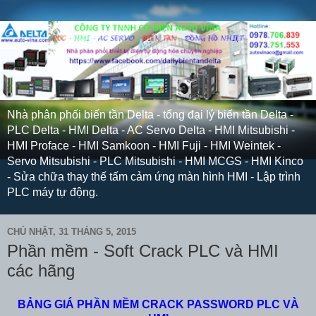
Nhà phân phối biến tần Delta - tổng đại lý biến tần Delta -
PLC Delta - HMI Delta - AC Servo Delta - HMI Mitsubishi -
HMI Proface - HMI Samkoon - HMI Fuji - HMI Weintek -
Servo Mitsubishi - PLC Mitsubishi - HMI MCGS - HMI Kinco
- Sửa chữa thay thế tấm cảm ứng màn hình HMI - Lập trình
PLC máy tự động.
CHỦ NHẬT, 31 THÁNG 5, 2015
Phần mềm - Soft Crack PLC và HMI
các hãng
BẢNG GIÁ PHẦN MỀM CRACK PASSWORD PLC VÀ