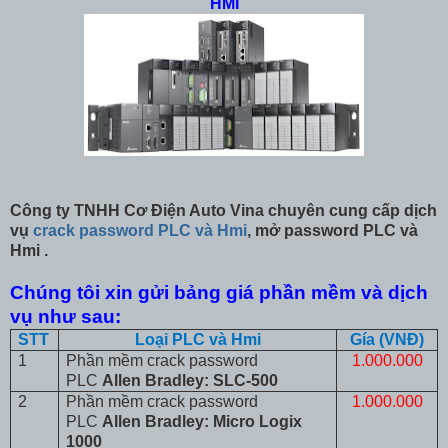
HMI
Công ty TNHH Cơ Điện Auto Vina chuyên cung cấp dịch
vụ
crack password PLC và Hmi
, mở password PLC và
Hmi .
Chúng tôi xin gửi bảng giá phần mềm và dịch
vụ như sau:
STT
Loại PLC và Hmi
Gía (VNĐ)
1
Phần mềm crack password
1.000.000
PLC
Allen Bradley: SLC-500
2
Phần mềm crack password
1.000.000
PLC
Allen Bradley: Micro Logix
1000