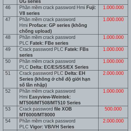
UG series
46
Phần mềm crack password Hmi
Fuji:
1.000.000
V8 series
47
Phần mềm crack password
1.000.000
Hmi
Proface: GP series (không
chống upload)
48
Phần mềm crack password
1.000.000
PLC
Fatek: FBe series
49
Crack password PLC
Fatek: FBs
1.000.000
series
50
Phần mềm crack password
1.000.000
PLC
Delta: EC/ES/SS/EX Series
51
Crack password PLC
Delta: EH
2.000.000
Series (không ở chế độ giới hạn
số lần nhập)
52
Phần mềm crack password
1.000.000
Hmi
Easyview-Weintek:
MT506/MT508/MT510 Series
53
Crack password
file XOB
500.000
MT6000/MT8000
54
Phần mềm crack password
2.000.000
PLC
Vigor: VB/VH Series