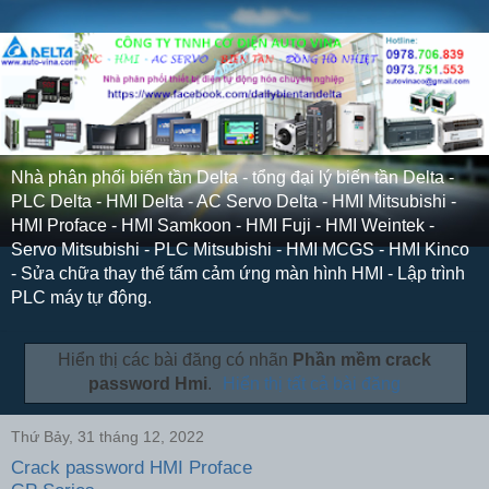
Nhà phân phối biến tần Delta - tổng đại lý biến tần Delta -
PLC Delta - HMI Delta - AC Servo Delta - HMI Mitsubishi -
HMI Proface - HMI Samkoon - HMI Fuji - HMI Weintek -
Servo Mitsubishi - PLC Mitsubishi - HMI MCGS - HMI Kinco
- Sửa chữa thay thế tấm cảm ứng màn hình HMI - Lập trình
PLC máy tự động.
Hiển thị các bài đăng có nhãn
Phần mềm crack
password Hmi
.
Hiển thị tất cả bài đăng
Thứ Bảy, 31 tháng 12, 2022
Crack password HMI Proface