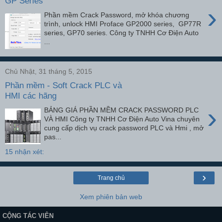
GP Series
›
Phần mềm Crack Password, mở khóa chương
trình, unlock HMI Proface GP2000 series, GP77R
series, GP70 series. Công ty TNHH Cơ Điện Auto
...
Chủ Nhật, 31 tháng 5, 2015
Phần mềm - Soft Crack PLC và
HMI các hãng
›
BẢNG GIÁ PHẦN MỀM CRACK PASSWORD PLC
VÀ HMI Công ty TNHH Cơ Điện Auto Vina chuyên
cung cấp dịch vụ crack password PLC và Hmi , mở
pas...
15 nhận xét:
›
Trang chủ
Xem phiên bản web
CỘNG TÁC VIÊN