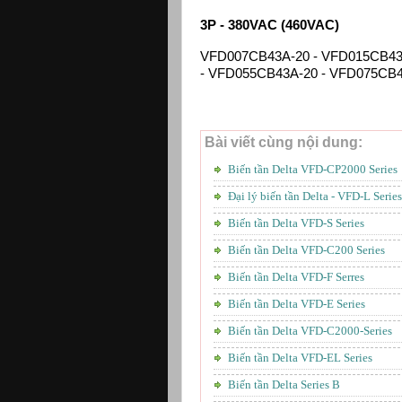
3P - 380VAC (460VAC)
VFD007CB43A-20 - VFD015CB43
- VFD055CB43A-20 - VFD075CB
Bài viết cùng nội dung:
Biến tần Delta VFD-CP2000 Series
Đại lý biến tần Delta - VFD-L Series
Biến tần Delta VFD-S Series
Biến tần Delta VFD-C200 Series
Biến tần Delta VFD-F Serres
Biến tần Delta VFD-E Series
Biến tần Delta VFD-C2000-Series
Biến tần Delta VFD-EL Series
Biến tần Delta Series B