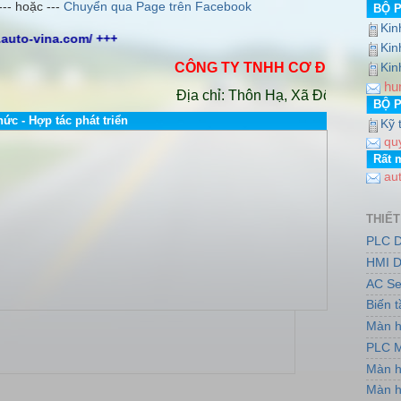
--- hoặc ---
Chuyển qua Page trên Facebook
BỘ 
Kin
Kin
CÔNG TY TNHH CƠ ĐIỆN AUTO VIN
Kin
hu
Địa chỉ: Thôn Hạ, Xã Đông Dư, Huyện 
BỘ 
hức - Hợp tác phát triển
Kỹ 
qu
Rất 
au
THIẾT
PLC D
HMI D
AC Se
Biến 
Màn h
PLC M
Màn h
Màn h