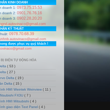
PHẬN KINH DOANH
0973.75.15.53
h doanh 1:
0901.76.76.16
h doanh 2:
0902.28.20.20
A
.
Hotline
0978.706.839 / 0973.751.553
Email:
autovinaco@gm
h doanh 3:
ngnd.autovinaco@gmail.com
Gia Lâm, Thành phố Hà Nội. PGD: Số nhà 7, dãy 5, tổ dân phố
PHẬN KỸ THUẬT
0978.70.68.39
thuật:
ynhnb.autovinaco@gmail.com
mong được phục vụ quý khách !
tovinaco@gmail.com
 BỊ ĐIỆN TỰ ĐỘNG HÓA
elta
( 53 )
elta
( 27 )
rvo Delta
( 19 )
tần Delta
( 15 )
ình HMI Weintek Weinview
( 11 )
itsubishi FX3U
( 7 )
ình HMI Mitsubishi
( 4 )
ình giao diện Text Panel
( 4 )