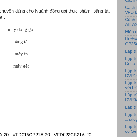
Cách 
Cách 
chuyên dùng cho Ngành đóng gói thực phẩm, băng tải,
VFD-
uạt…
Cách 
AE-AS
máy đóng gói
Hiển t
Hướng
băng tải
GP25
Lập t
máy in
Lập tr
Delta
máy dệt
Lập t
DVP1
Lập t
với bi
Lập t
DVP0
Lập t
Lập t
analo
Lập t
cơ Se
-20 - VFD015CB21A-20 - VFD022CB21A-20