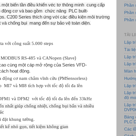
à
một biến tần điều khiển
véc tơ
thông minh
cung cấp
Phần 
 động cơ
và
bao gồm
chức
năng
PLC built-
Phần 
ps
.
C200 Series thích ứng với các điều kiện
môi trường
Phần
t
và
chống bụi
mang đến sự
bảo vệ toàn diện
.
TÀI L
Lập t
ta với công suất 5.000 steps
Tài l
Lập t
ông MODBUS RS-485 và CANopen (Slave
)
Lập tr
cao cùng một cáp mở rộng của Series VFD-
cách hoạt động.
Màn h
ủa động cơ nam châm vĩnh cửu (PMSensorless)
Hướng
MI7 và MI8 tích hợp với tốc độ tối đa lên
Lập tr
Lập tr
độ m
DFM1 và DFM2 với tốc độ tối đa lên đến 33kHz
Lập t
ến nhất giúp chống nhiệt, chống bụi bẩn và nhiều
DVP0
hác
Bảng 
i đặt khung tường.
PLC D
ết kế nhỏ gọn, tiết kiệm không gian
Các lỗ