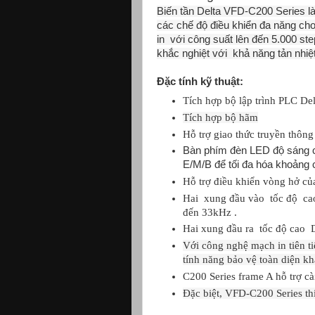
Biến tần Delta VFD-
C200
Series
l
các chế độ
điều
khiển
đa
năng
cho
in
với
công suất
lên
đến 5.000
ste
khắc nghiệt
với khả năng tản nhiệ
Đặc tính kỹ thuật:
Tích hợp bộ lập trình PLC
Del
Tích hợp bộ hãm
Hỗ trợ giao thức truyền th
Bàn phím đèn LED độ sáng 
E/M/B để tối đa hóa khoảng 
Hỗ trợ điều khiển vòng hở c
Hai xung đầu vào tốc độ cao 
đến 33kHz
.
Hai xung đầu ra tốc độ cao 
Với công nghệ mạch in tiên ti
tính năng bảo vệ toàn diện k
C200 Series frame A hỗ trợ cà
Đặc biệt, VFD-C200 Series thi