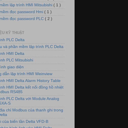
mềm lập trình HMI Mitsubishi
( 1 )
mềm đọc password Hmi
( 1 )
 mềm đọc password PLC
( 2 )
IỆU KỸ THUẬT
rình PLC Delta
iệu và phần mềm lập trình PLC Delta
rình HMI Delta
ình PLC Mitsubishi
ình giao diện
 dẫn lập trình HMI Weinview
ình HMI Delta Alarm History Table
ình HMI Delta kết nối đồng hồ nhiệt
odbus RS485
rình PLC Delta với Module Analog
6XA-S
địa chỉ Modbus của thanh ghi trong
elta
i của biến tần Delta VFD-B