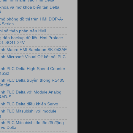
chèn hình ảnh vào HMI Delta
khóa và mở khóa biến tần Delta
B
mô phỏng đồ thị trên HMI DOP-A-
 Series
hị số thập phân trên HMI
 dẫn backup dữ liệu Hmi Proface
01-SC41-24V
rình Macro HMI Samkoon SK-043AE
ình Microsoft Visual C# kết nối PLC
rình PLC Delta High-Speed Counter
4SS2
rình PLC Delta truyền thông RS485
ến tần
rình PLC Delta với Module Analog
4AD-S
rình PLC Delta điều khiển Servo
rình PLC Mitsubishi với module
g
rình PLC Mitsubishi đo tốc độ động
rvo Delta