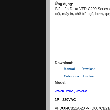
Ứng dụng:
Biến tần Delta VFD-C200 Series 
dệt, máy in, chế biến gỗ, bơm, q
Download:
Manual
Download
Catalogue
Download
Model:
VFD-CB , VFD-C , VFD-C200 :
1P - 220VAC
VFD004CB21A-20 -VFD007CB21A