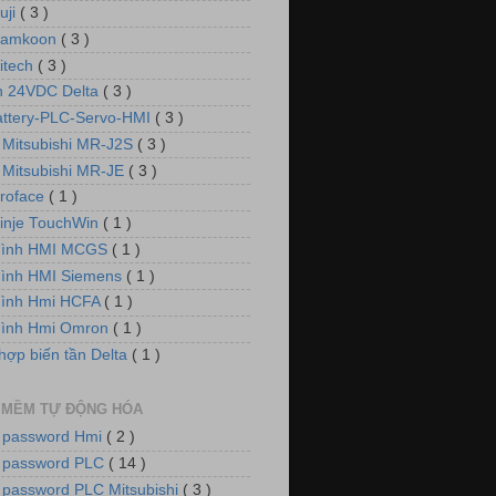
uji
( 3 )
Samkoon
( 3 )
itech
( 3 )
 24VDC Delta
( 3 )
attery-PLC-Servo-HMI
( 3 )
 Mitsubishi MR-J2S
( 3 )
 Mitsubishi MR-JE
( 3 )
roface
( 1 )
inje TouchWin
( 1 )
hình HMI MCGS
( 1 )
ình HMI Siemens
( 1 )
hình Hmi HCFA
( 1 )
hình Hmi Omron
( 1 )
hợp biến tần Delta
( 1 )
 MỀM TỰ ĐỘNG HÓA
 password Hmi
( 2 )
 password PLC
( 14 )
 password PLC Mitsubishi
( 3 )