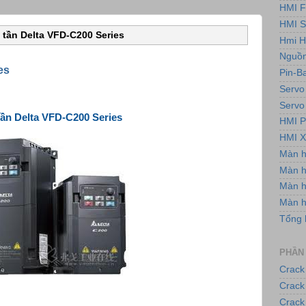
HMI F
HMI 
 tần Delta VFD-C200 Series
Hmi H
Nguồn
es
Pin-B
Servo
Servo
tần Delta VFD-C200 Series
HMI P
HMI X
Màn 
Màn h
Màn 
Màn 
Tổng 
PHẦN
Crack
Crack
Crack