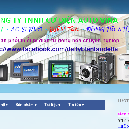
LƯỢT
n hệ▼
Sản phẩm▼
Tài liệu▼
Tin tức▼
++ Chào mừng quý khách ghé thăm websi
*Chủ 
THÔN