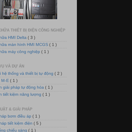
dụng biến tần VFD-E cho hệ thống
quạt thông gió
HỮA THIẾT BỊ ĐIỆN CÔNG NGHIỆP
hữa HMI Delta
( 3 )
chữa màn hình HMI MCGS
( 1 )
hữa máy công nghiệp
( 1 )
VỤ VÀ DỰ ÁN
ì hệ thống và thiết bị tự động
( 2 )
 điều khiển nồi hơi xử lý khí thải
n M-E
( 1 )
n giải pháp tự động hóa
( 1 )
n tiết kiệm năng lượng
( 1 )
UẬT & GIẢI PHÁP
pháp bơm điều áp
( 1 )
háp tiết kiệm điện
( 5 )
m điều áp cho hệ thống làm mát
ống chiếu sáng
( 1 )