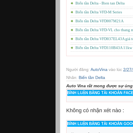
Biến tần Delta - Bien tan Delta
Biến tần Delta VFD-M Series
Biến tần Delta VFD007M21A
Biến tần Delta VFD-VL cho thang 
Biến tần Delta VFD037EL43A giá t
Biến tần Delta VFD110B43A 11kw
Người đăng:
AutoVina
vào lúc
2/27
Nhãn:
Biến tần Delta
Auto Vina rất mong được sự ủng
BÌNH LUẬN BẰNG TÀI KHOẢN FA
Không có nhận xét nào :
BÌNH LUẬN BẰNG TÀI KHOẢN GO