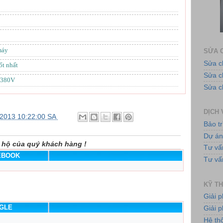
Ứng 
máy
SỬA C
Sửa c
ốt nhất
Sửa 
 380V
Sửa c
DỊCH 
/2013 10:22:00 SA
Bảo tr
Tủ
Dự á
 hộ của quý khách hàng !
Tư vấ
CEBOOK
Tư vấ
KỸ TH
Giải 
OGLE
Giải p
Bơ
Hệ th