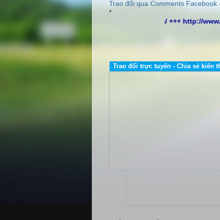
Trao đổi qua Comments Facebook
*
ilybientandelta.com/ +++ http://www.auto-vina.com/ +++
Trao đổi trực tuyến - Chia sẻ kiến t