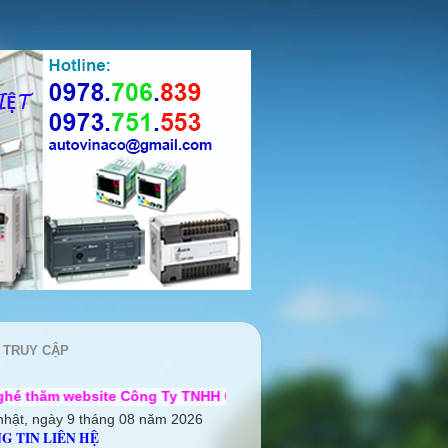
 TRUY CẬP
te Công Ty TNHH Cơ điện Auto Vina ++ Chúng tôi rất mong được
nhật, ngày 9 tháng 08 năm 2026
G TIN LIÊN HỆ