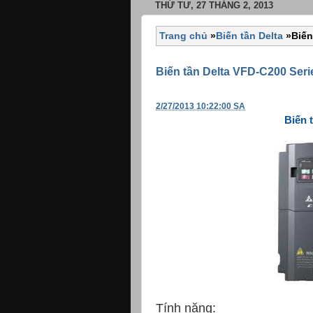
THỨ TƯ, 27 THÁNG 2, 2013
Trang chủ
»
Biến tần Delta
»
Biến
Biến tần Delta VFD-C200 Seri
2/27/2013 10:22:00 SA
Biến 
Tính năng: