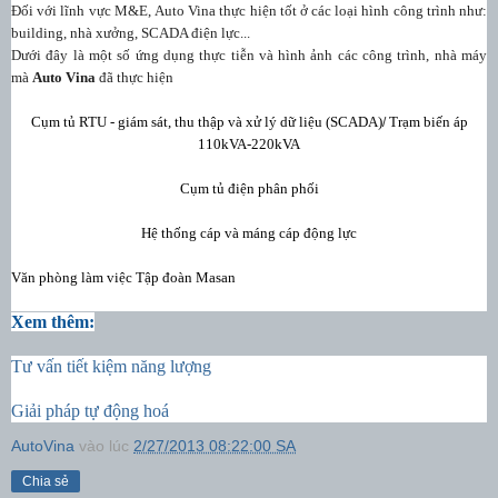
Đối với lĩnh vực M&E, Auto Vina thực hiện tốt ở các loại hình công trình như:
building, nhà xưởng, SCADA điện lực...
Dưới đây là một số ứng dụng thực tiễn và hình ảnh các công trình, nhà máy
mà
Auto Vina
đã thực hiện
Cụm tủ RTU - giám sát, thu thập và xử lý dữ liệu (SCADA)
Trạm biến áp
/
110kVA-220kVA
Cụm tủ điện phân phối
Hệ thống cáp và máng cáp động lực
Văn phòng làm việc Tập đoàn Masan
Xem thêm:
Tư vấn tiết kiệm năng lượng
Giải pháp tự động hoá
AutoVina
vào lúc
2/27/2013 08:22:00 SA
Chia sẻ