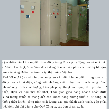
Qua nhiều n
ăm kinh nghiệm hoạt động trong lĩnh vực tự động hóa và nhà thầu
cơ điện. Đặc biệt, Auto Vina đã và đang là nhà phân phối các thiết bị tự động
hóa của hãng Delta Electronics tại thị trường Việt Nam.
V
ới đội ngũ kỹ sư có năng lực, sáng tạo và nhiều kinh nghiệm trong ngành tự
động hóa và cơ điện, cùng với phương châm phục vụ Khách hàng: "
S
ản
phẩm/công trình chất lượng,
G
iải pháp kỹ thuật hiệu quả,
C
hi phí đầu tư
thấp,
D
ịch vụ hậu mãi tốt nhất,
T
hời gian giao hàng nhanh nhất”.
Auto
Vina
mong muốn sẽ mang đến cho khách hàng những thiết bị tự động, hệ
thống điều khiển, công trình chất lượng cao, giá thành cạnh tranh, góp phần
tiết kiệm chi phí đầu tư cho Quý Công ty, các đơn vị sản xuất.