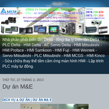
Nhà phân phối biến tần Delta - tổng đại lý biến tần Delta -
PLC Delta - HMI Delta - AC Servo Delta - HMI Mitsubishi -
HMI Proface - HMI Samkoon - HMI Fuji - HMI Weintek -
Servo Mitsubishi - PLC Mitsubishi - HMI MCGS - HMI Kinco
- Sửa chữa thay thế tấm cảm ứng màn hình HMI - Lập trình
PLC máy tự động.
THỨ TƯ, 27 THÁNG 2, 2013
Dự án M&E
DỊCH VỤ & DỰ ÁN | DỰ ÁN M& E