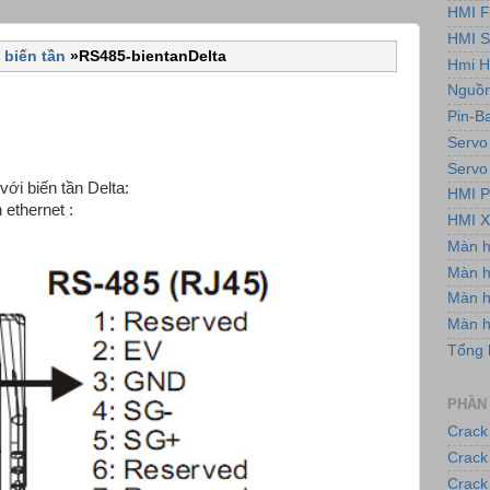
HMI F
HMI 
 biến tần
»
RS485-bientanDelta
Hmi H
Nguồn
Pin-B
Servo
Servo
ới biến tần Delta:
HMI P
 ethernet :
HMI X
Màn 
Màn h
Màn 
Màn 
Tổng 
PHẦN
Crack
Crack
Crack