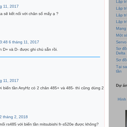
Lập t
ng 11, 2017
Lập t
ta sẽ kết nối với chân số mấy ạ ?
Lập t
Lập tr
Mạng 
Một số
Servo
23:48 6 tháng 11, 2017
Sơ đồ
n D+ và D- được ghi chú sẵn rồi.
Delta
Sơ đồ
Tại sa
tần
ng 11, 2017
Dự án
Hình 
i biến tần AnyHz có 2 chân 485+ và 485- thì cũng dùng 2
 2 tháng 2, 2018
nối rs485 với biến tần mitsubishi fr-s520e được không?