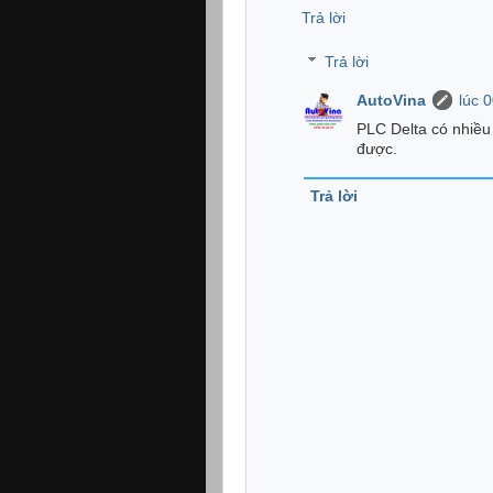
Trả lời
Trả lời
AutoVina
lúc 
PLC Delta có nhiều 
được.
Trả lời