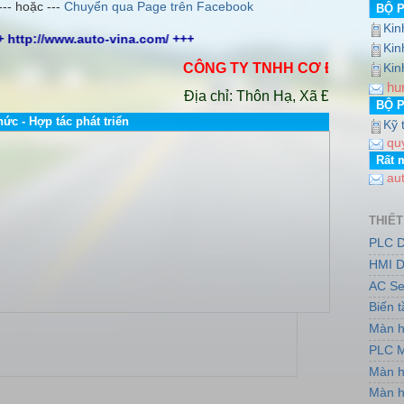
--- hoặc ---
Chuyển qua Page trên Facebook
BỘ 
Kin
+ http://www.auto-vina.com/ +++
Kin
CÔNG TY TNHH CƠ ĐIỆN AUTO VI
Kin
hu
Địa chỉ: Thôn Hạ, Xã Đông Dư, Huyện
BỘ 
hức - Hợp tác phát triển
Kỹ 
qu
Rất 
au
THIẾT
PLC D
HMI D
AC Se
Biến 
Màn h
PLC M
Màn h
Màn h