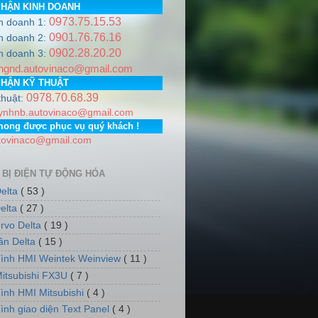
PHẬN KINH DOANH
0973.75.15.53
h doanh 1:
0901.76.76.16
h doanh 2:
0902.28.20.20
NA
.
Hotline
0978.706.839 / 0973.751.553
Email:
autovinaco@g
h doanh 3:
ngnd.autovinaco@gmail.com
 Gia Lâm, Thành phố Hà Nội. PGD: Số nhà 7, dãy 5, tổ dân ph
PHẬN KỸ THUẬT
0978.70.68.39
thuật:
ynhnb.autovinaco@gmail.com
mong được phục vụ quý khách !
tovinaco@gmail.com
 BỊ ĐIỆN TỰ ĐỘNG HÓA
elta
( 53 )
elta
( 27 )
rvo Delta
( 19 )
tần Delta
( 15 )
ình HMI Weintek Weinview
( 11 )
itsubishi FX3U
( 7 )
ình HMI Mitsubishi
( 4 )
ình giao diện Text Panel
( 4 )