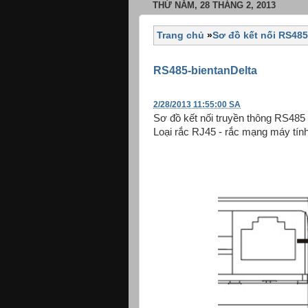
THỨ NĂM, 28 THÁNG 2, 2013
Trang chủ
»
Sơ đồ kết nối RS485
RS485-bientanDelta
2/28/2013 11:55:00 SA
Sơ đồ kết nối truyền thông RS485 v
Loại rắc RJ45 - rắc mạng máy tính