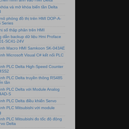
chèn hình ảnh vào HMI Delta
khóa và mở khóa biến tần Delta
B
mô phỏng đồ thị trên HMI DOP-A-
 Series
hị số thập phân trên HMI
 dẫn backup dữ liệu Hmi Proface
01-SC41-24V
rình Macro HMI Samkoon SK-043AE
ình Microsoft Visual C# kết nối PLC
rình PLC Delta High-Speed Counter
4SS2
rình PLC Delta truyền thông RS485
ến tần
rình PLC Delta với Module Analog
4AD-S
rình PLC Delta điều khiển Servo
rình PLC Mitsubishi với module
g
rình PLC Mitsubishi đo tốc độ động
rvo Delta