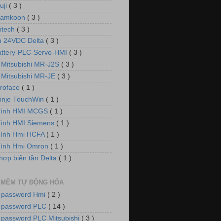
uji
( 3 )
Samkoon
( 3 )
itech
( 3 )
 24VDC Delta
( 3 )
attery-PLC-Servo-HMI
( 3 )
 Mitsubishi MR-J2S
( 3 )
 Mitsubishi MR-JE
( 3 )
roface
( 1 )
inje TouchWin
( 1 )
hình HMI MCGS
( 1 )
ình HMI Siemens
( 1 )
hình Hmi HCFA
( 1 )
hình Hmi Omron
( 1 )
hợp biến tần Delta
( 1 )
 MỀM TỰ ĐỘNG HÓA
 password Hmi
( 2 )
 password PLC
( 14 )
 password PLC Mitsubishi
( 3 )