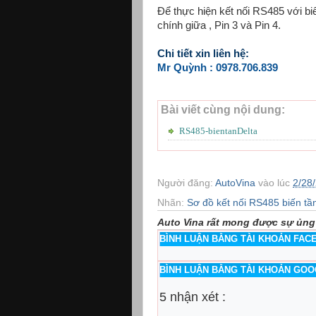
Để thực hiện kết nối RS485 với bi
chính giữa , Pin 3 và Pin 4.
Chi tiết xin liên hệ:
Mr Quỳnh : 0978.706.839
Bài viết cùng nội dung:
RS485-bientanDelta
Người đăng:
AutoVina
vào lúc
2/28
Nhãn:
Sơ đồ kết nối RS485 biến tầ
Auto Vina rất mong được sự ủng
BÌNH LUẬN BẰNG TÀI KHOẢN FA
BÌNH LUẬN BẰNG TÀI KHOẢN GO
5 nhận xét :