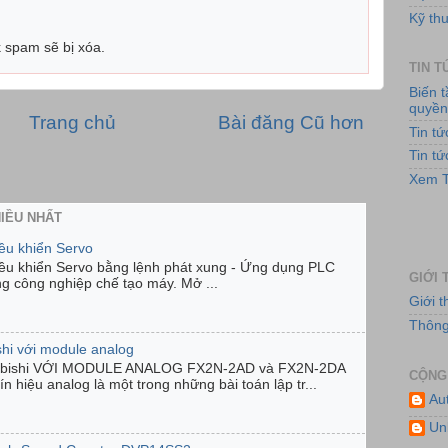
Kỹ thu
k spam sẽ bị xóa.
TIN 
Biến 
quyề
Trang chủ
Bài đăng Cũ hơn
Tin t
Tin t
Hệ
Xem T
HIỀU NHẤT
iều khiển Servo
iều khiển Servo bằng lệnh phát xung - Ứng dụng PLC
GIỚI 
ng công nghiệp chế tạo máy. Mở ...
Giới 
Thông 
shi với module analog
ubishi VỚI MODULE ANALOG FX2N-2AD và FX2N-2DA
CỘNG
n hiệu analog là một trong những bài toán lập tr...
Au
Hệ
Un