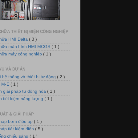
dụng biến tần VFD-E cho hệ thống
quạt thông gió
HỮA THIẾT BỊ ĐIỆN CÔNG NGHIỆP
hữa HMI Delta
( 3 )
chữa màn hình HMI MCGS
( 1 )
hữa máy công nghiệp
( 1 )
VỤ VÀ DỰ ÁN
ì hệ thống và thiết bị tự động
( 2 )
 điều khiển nồi hơi xử lý khí thải
n M-E
( 1 )
n giải pháp tự động hóa
( 1 )
n tiết kiệm năng lượng
( 1 )
UẬT & GIẢI PHÁP
pháp bơm điều áp
( 1 )
háp tiết kiệm điện
( 5 )
m điều áp cho hệ thống làm mát
ống chiếu sáng
( 1 )