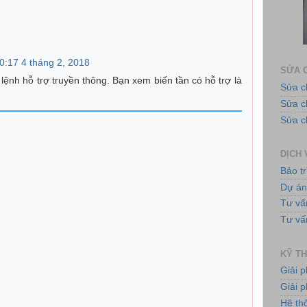
Ứng 
00:17 4 tháng 2, 2018
SỬA C
lệnh hỗ trợ truyền thông. Bạn xem biến tần có hỗ trợ là
Sửa c
Sửa 
Sửa c
DỊCH 
Bảo tr
Tủ
Dự á
Tư vấ
Tư vấ
KỸ TH
Giải 
Giải p
Bơ
Hệ th