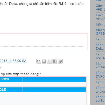
Cách 
ến tần Delta, chúng ta chỉ cần bấm rắc RJ11 theo 1 cặp
Cách 
VFD-
Cách 
AE-AS
Hiển t
Hướng
GP25
Lập t
Lập tr
Delta
Lập t
DVP1
/2013 11:55:00 SA
Lập t
với bi
n
Lập t
 hộ của quý khách hàng !
DVP0
CEBOOK
Lập t
Lập t
OGLE
analo
Lập t
cơ Se