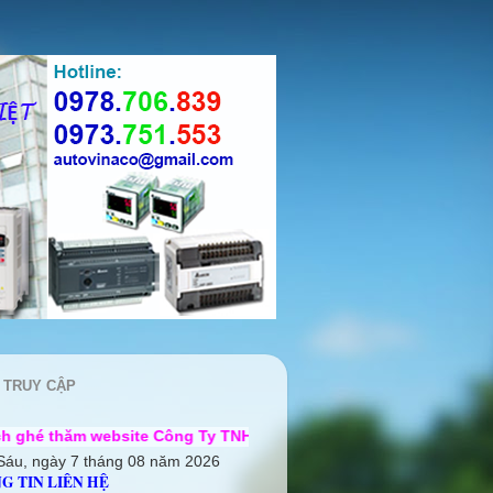
 TRUY CẬP
site Công Ty TNHH Cơ điện Auto Vina ++ Chúng tôi rất mong đ
Sáu, ngày 7 tháng 08 năm 2026
G TIN LIÊN HỆ