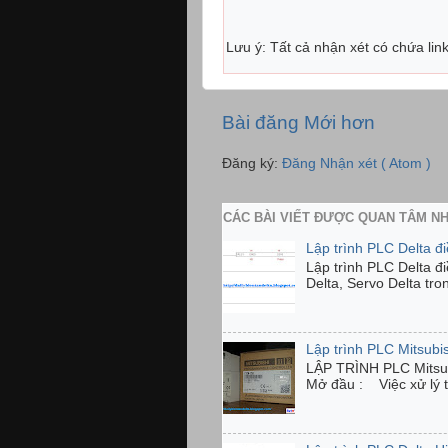
Lưu ý: Tất cả nhận xét có chứa lin
Bài đăng Mới hơn
Đăng ký:
Đăng Nhận xét ( Atom )
CÁC BÀI VIẾT ĐƯỢC QUAN TÂM N
Lập trình PLC Delta đ
Lập trình PLC Delta đ
Delta, Servo Delta tro
Lập trình PLC Mitsubi
LẬP TRÌNH PLC Mits
Mở đầu : Việc xử lý tí