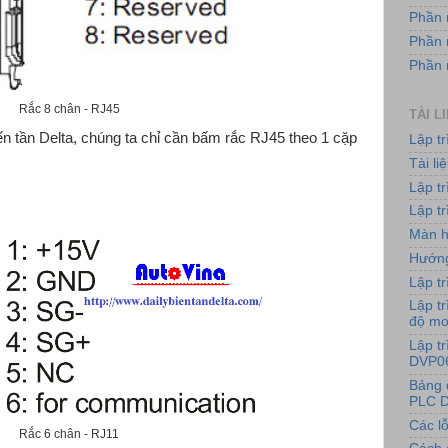
Phần 
Phần 
Phần
Rắc 8 chân - RJ45
TÀI L
ến tần Delta, chúng ta chỉ cần bấm rắc RJ45 theo 1 cặp
Lập t
Tài l
Lập t
:
Lập tr
Màn h
Hướng
Lập tr
Lập tr
độ m
Lập t
DVP0
Bảng 
PLC D
Các lỗ
Rắc 6 chân - RJ11