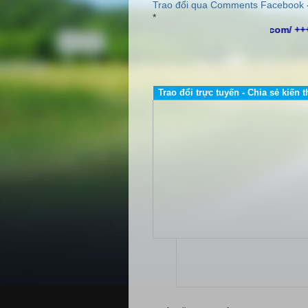
Trao đổi qua Comments Facebook
*
http://www.dailybientandelta.com/ ++
Trao đổi trực tuyến - Chia sẻ kiến t