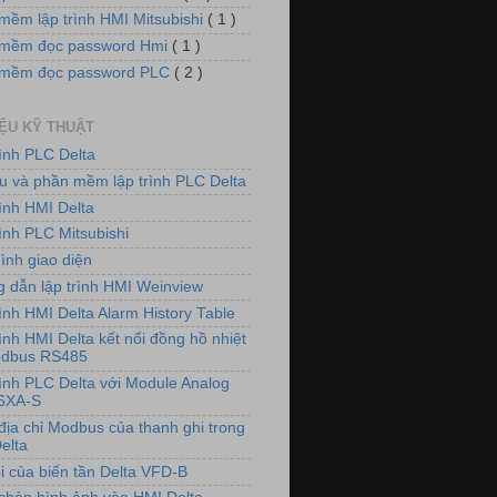
mềm lập trình HMI Mitsubishi
( 1 )
mềm đọc password Hmi
( 1 )
 mềm đọc password PLC
( 2 )
IỆU KỸ THUẬT
rình PLC Delta
iệu và phần mềm lập trình PLC Delta
rình HMI Delta
ình PLC Mitsubishi
ình giao diện
 dẫn lập trình HMI Weinview
ình HMI Delta Alarm History Table
ình HMI Delta kết nối đồng hồ nhiệt
odbus RS485
rình PLC Delta với Module Analog
6XA-S
địa chỉ Modbus của thanh ghi trong
elta
i của biến tần Delta VFD-B