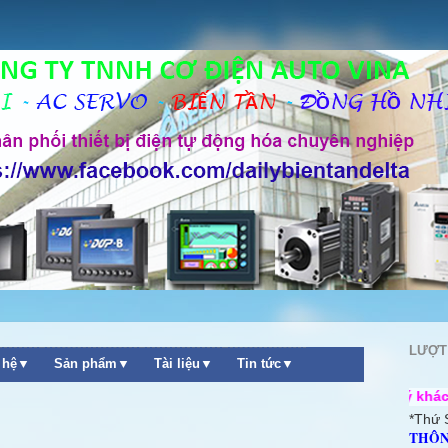
LƯỢT
n hệ▼
Sản phẩm▼
Tài liệu▼
Tin tức▼
++ Chào mừng quý khách ghé thăm web
*Thứ 
THÔN