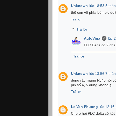
Unknown
lúc 18:53 5 thá
thế còn về phía bên plc del
Trả lời
Trả lời
AutoVina
lúc 
PLC Delta có 2 châ
Trả lời
Unknown
lúc 13:56 7 thá
dùng rắc mạng RJ45 nối vớ
pin số 4, 5 đúng không ạ
Trả lời
Le Van Phuong
lúc 12:16
Cho e hỏi PLC delta có kết 