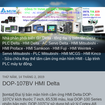
Nhà phân phối biến tần Delta - tổng đại lý biến tần Delta -
PLC Delta - HMI Delta - AC Servo Delta - HMI Mitsubishi -
HMI Proface - HMI Samkoon - HMI Fuji - HMI Weintek -
Servo Mitsubishi - PLC Mitsubishi - HMI MCGS - HMI Kinco
- Sửa chữa thay thế tấm cảm ứng màn hình HMI - Lập trình
PLC máy tự động.
THỨ NĂM, 14 THÁNG 2, 2019
DOP-107BV HMI Delta
[tomtat] Đại lý bán màn hình cảm ứng HMI Delta DOP-
107CV kích thước 7 inch, 65.536 màu, loại DOP-100 Series
phiên bản mới. DOP-107CV sử dụng bộ xử lý Cortex-A8