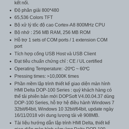
kết nối.
Độ phân giải 800*480
65,536 Colors TFT
Bộ xử lý tốc độ cao Cortex-A8 800MHz CPU
Bộ nhớ : 256 MB RAM, 256 MB ROM
Hỗ trợ 1 sets of COM ports / 1 extension COM
port
Tích hợp cổng USB Host và USB Client
Đạt tiêu chuẩn chứng chỉ : CE / UL certified
Operating Temperature: -20℃ ~ 60℃
Pressing times: >10,000K times
Phần mềm lập trình thiết kế giao diện màn hình
HMI Delta DOP-100 Series : quý khách hàng có
thể tải phiên bản mới DOPSoft V4.00.04.37 dùng
DOP-100 Series, hỗ trợ hệ điều hành Windows 7
32bit/64bit, Windows 10 32bit/64bit, update ngày
16/11/2018 với dung lượng tải về 908MB.
Tài liệu hướng dẫn lập trình HMI Delta, thiết kế