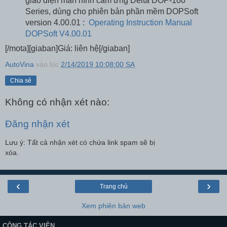
giao diện màn hình cảm ứng Delta DOP-100
Series, dùng cho phiên bản phần mềm DOPSoft
version 4.00.01 :
Operating Instruction Manual
DOPSoft V4.00.01
[/mota][giaban]Giá: liên hệ[/giaban]
AutoVina
vào lúc
2/14/2019 10:08:00 SA
Chia sẻ
Không có nhận xét nào:
Đăng nhận xét
Lưu ý: Tất cả nhận xét có chứa link spam sẽ bị
xóa.
‹
›
Trang chủ
Xem phiên bản web
CỘNG TÁC VIÊN