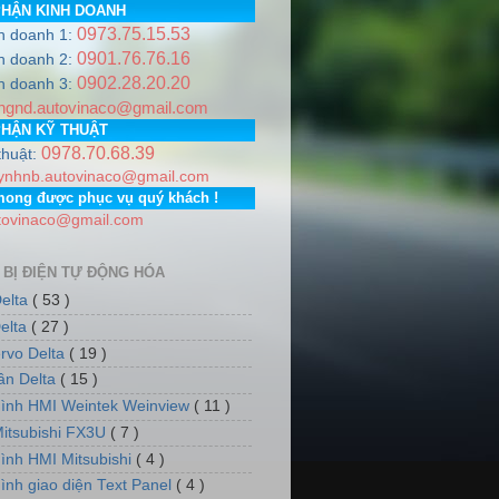
PHẬN KINH DOANH
0973.75.15.53
h doanh 1:
 http://www.auto-vina.com/ +++
0901.76.76.16
h doanh 2:
0902.28.20.20
e
0978.706.839 / 0973.751.553
Email:
autovinaco@gmail.com
h doanh 3:
ngnd.autovinaco@gmail.com
 Thành phố Hà Nội. PGD: Số nhà 7, dãy 5, tổ dân phố số 12, 
PHẬN KỸ THUẬT
0978.70.68.39
thuật:
ynhnb.autovinaco@gmail.com
mong được phục vụ quý khách !
tovinaco@gmail.com
 BỊ ĐIỆN TỰ ĐỘNG HÓA
elta
( 53 )
elta
( 27 )
rvo Delta
( 19 )
tần Delta
( 15 )
ình HMI Weintek Weinview
( 11 )
itsubishi FX3U
( 7 )
ình HMI Mitsubishi
( 4 )
ình giao diện Text Panel
( 4 )