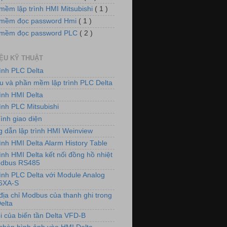
mềm lập trình HMI Mitsubishi
( 1 )
mềm đọc password Hmi
( 1 )
 mềm đọc password PLC
( 2 )
IỆU KỸ THUẬT
rình PLC Delta
iệu và phần mềm lập trình PLC Delta
rình HMI Delta
ình PLC Mitsubishi
ình giao diện
 dẫn lập trình HMI Weinview
ình HMI Delta Alarm History Table
ình HMI Delta kết nối đồng hồ nhiệt
odbus RS485
rình PLC Delta với Module Analog
6XA-S
địa chỉ Modbus của thanh ghi trong
elta
i của biến tần Delta VFD-B