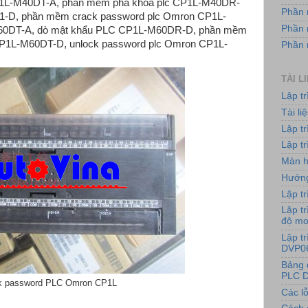
1L-M40DT-A, phần mềm phá khóa plc CP1L-M40DR-
Phần 
-D, phần mềm crack password plc Omron CP1L-
Phần 
M60DT-A, dò mật khẩu PLC CP1L-M60DR-D, phần mềm
P1L-M60DT-D, unlock password plc Omron CP1L-
Phần
TÀI L
Lập t
Tài l
Lập t
Lập tr
Màn h
Hướng
Lập tr
Lập tr
độ m
Lập t
DVP0
Bảng 
PLC D
k password PLC Omron CP1L
Các lỗ