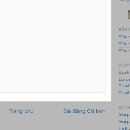
SỬA C
Sửa c
Sửa 
Tủ
Sửa c
DỊCH 
Bảo tr
Dự á
Tư vấ
Tư vấ
Bơ
KỸ TH
Trang chủ
Bài đăng Cũ hơn
Giải 
Giải p
Hệ th