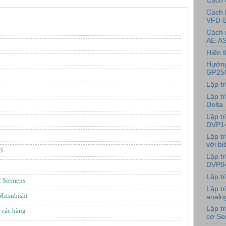
Cách 
Cách 
VFD-
Cách 
AE-AS
Hiển t
Hướng
GP25
Lập t
Lập tr
Delta
Lập t
DVP1
Lập t
với bi
3
Lập t
DVP0
Lập t
C Siemens
Lập t
Mitsubishi
analo
Lập t
 các hãng
cơ Se