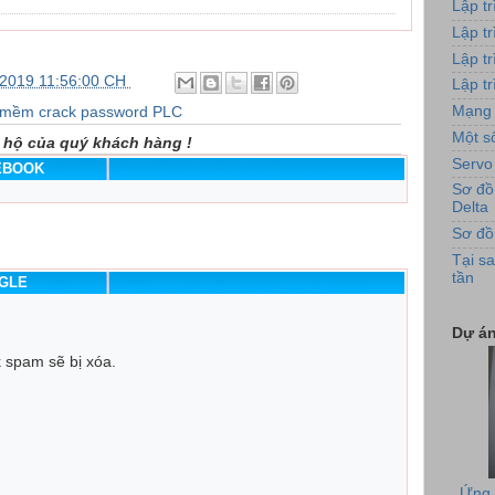
Lập t
Lập t
Lập t
/2019 11:56:00 CH
Lập tr
Mạng 
mềm crack password PLC
Một số
 hộ của quý khách hàng !
Servo
CEBOOK
Sơ đồ
Delta
Hình 
Sơ đồ
Tại sa
tần
OGLE
Dự án
k spam sẽ bị xóa.
Ứng 