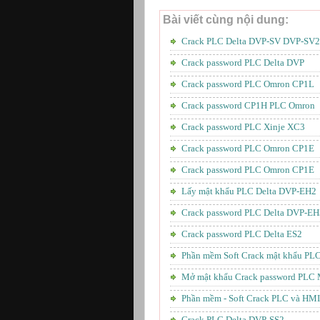
Bài viết cùng nội dung:
Crack PLC Delta DVP-SV DVP-SV2
Crack password PLC Delta DVP
Crack password PLC Omron CP1L
Crack password CP1H PLC Omron
Crack password PLC Xinje XC3
Crack password PLC Omron CP1E
Crack password PLC Omron CP1E
Lấy mật khẩu PLC Delta DVP-EH2
Crack password PLC Delta DVP-EH
Crack password PLC Delta ES2
Phần mềm Soft Crack mật khẩu PL
Mở mật khẩu Crack password PLC 
Phần mềm - Soft Crack PLC và HMI
Crack PLC Delta DVP-SS2