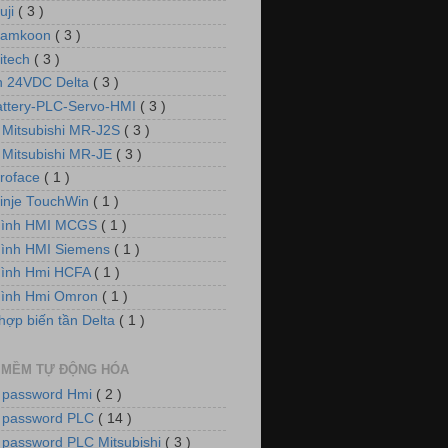
uji
( 3 )
Samkoon
( 3 )
itech
( 3 )
 24VDC Delta
( 3 )
attery-PLC-Servo-HMI
( 3 )
 Mitsubishi MR-J2S
( 3 )
 Mitsubishi MR-JE
( 3 )
roface
( 1 )
inje TouchWin
( 1 )
hình HMI MCGS
( 1 )
ình HMI Siemens
( 1 )
hình Hmi HCFA
( 1 )
hình Hmi Omron
( 1 )
hợp biến tần Delta
( 1 )
 MỀM TỰ ĐỘNG HÓA
 password Hmi
( 2 )
 password PLC
( 14 )
 password PLC Mitsubishi
( 3 )