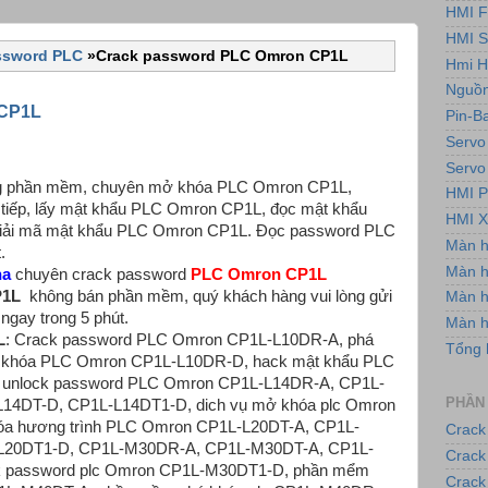
HMI F
HMI 
ssword PLC
»
Crack password PLC Omron CP1L
Hmi H
Nguồn
 CP1L
Pin-B
Servo
Servo
g phần mềm, chuyên mở khóa PLC Omron CP1L,
HMI P
tiếp, lấy mật khẩu PLC Omron CP1L, đọc mật khẩu
HMI X
Giải mã mật khẩu PLC Omron CP1L. Đọc password PLC
Màn 
.
Màn h
na
chuyên crack password
PLC Omron CP1L
P1L
không bán phần mềm, quý khách hàng vui lòng gửi
Màn 
 ngay trong 5 phút.
Màn 
L
: Crack password PLC Omron CP1L-L10DR-A, phá
Tổng 
 khóa PLC Omron CP1L-L10DR-D, hack mật khẩu PLC
 unlock password PLC Omron CP1L-L14DR-A, CP1L-
PHẦN
14DT-D, CP1L-L14DT1-D, dich vụ mở khóa plc Omron
óa hương trình PLC Omron CP1L-L20DT-A, CP1L-
Crack
L20DT1-D, CP1L-M30DR-A, CP1L-M30DT-A, CP1L-
Crack
 password plc Omron CP1L-M30DT1-D, phần mểm
Crack