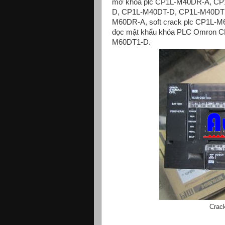
mở khóa plc CP1L-M40DR-A, CP
D, CP1L-M40DT-D, CP1L-M40DT1
M60DR-A, soft crack plc CP1L-
đọc mật khẩu khóa PLC Omron C
M60DT1-D.
Crac