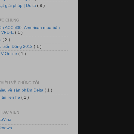
ật giải pháp | Delta
( 9 )
TỨC CHUNG
 thống tủ động lực và chiếu sáng
tần ACCel30- American mua bản
n VFD-E
( 1 )
ức
( 2 )
ức biển Đông 2012
( 1 )
V Online
( 1 )
THIỆU VỀ CHÚNG TÔI
thiệu về sản phẩm Delta
( 1 )
 thống quạt, tiền đông kho lạnh
tin liên hệ
( 1 )
 TÁC VIÊN
toVina
known