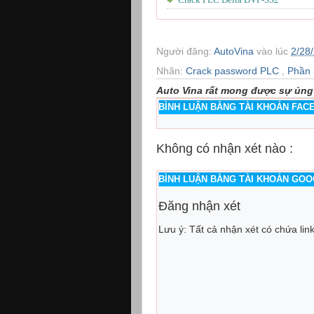
Người đăng:
AutoVina
vào lúc
2/28
Nhãn:
Crack password PLC
,
Phần 
Auto Vina rất mong được sự ủng
BÌNH LUẬN BẰNG TÀI KHOẢN FA
Không có nhận xét nào :
BÌNH LUẬN BẰNG TÀI KHOẢN GO
Đăng nhận xét
Lưu ý: Tất cả nhận xét có chứa lin