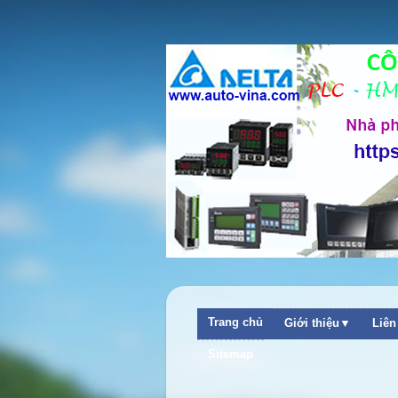
Trang chủ
Giới thiệu▼
Liê
++ C
Sitemap