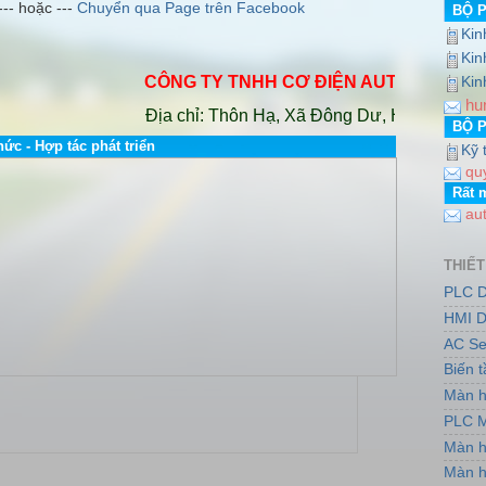
--- hoặc ---
Chuyển qua Page trên Facebook
BỘ 
Kin
http://www.dailybientandelta.com/ +++
Kin
CÔNG TY TNHH CƠ ĐIỆN AUTO VINA
.
Hotlin
Kin
hu
Địa chỉ: Thôn Hạ, Xã Đông Dư, Huyện Gia Lâm,
BỘ 
hức - Hợp tác phát triển
Kỹ 
qu
Rất 
au
THIẾT
PLC D
HMI D
AC Se
Biến 
Màn h
PLC M
Màn h
Màn h