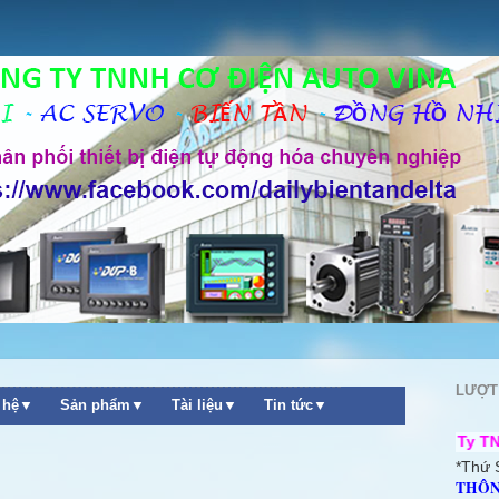
LƯỢT
n hệ▼
Sản phẩm▼
Tài liệu▼
Tin tức▼
hào mừng quý khách ghé thăm website Công Ty TNHH Cơ điện Au
*Thứ 
THÔN