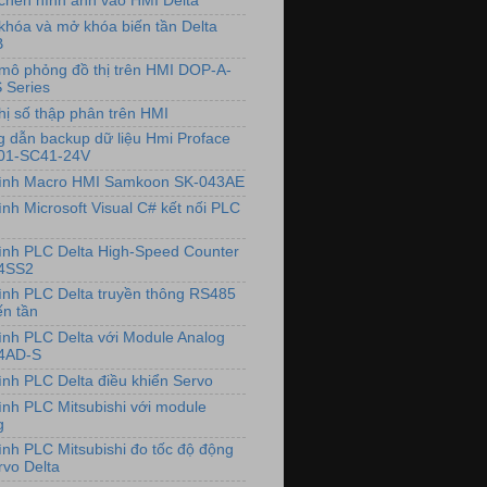
chèn hình ảnh vào HMI Delta
khóa và mở khóa biến tần Delta
B
mô phỏng đồ thị trên HMI DOP-A-
 Series
hị số thập phân trên HMI
 dẫn backup dữ liệu Hmi Proface
01-SC41-24V
rình Macro HMI Samkoon SK-043AE
ình Microsoft Visual C# kết nối PLC
rình PLC Delta High-Speed Counter
4SS2
rình PLC Delta truyền thông RS485
ến tần
rình PLC Delta với Module Analog
4AD-S
rình PLC Delta điều khiển Servo
rình PLC Mitsubishi với module
g
rình PLC Mitsubishi đo tốc độ động
rvo Delta