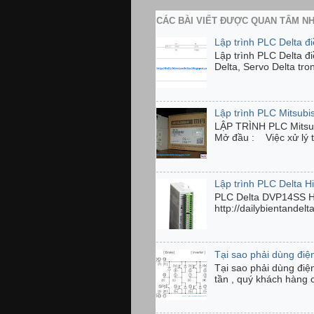
CÁC BÀI VIẾT ĐƯỢC QUAN TÂM N
Lập trình PLC Delta đ
Lập trình PLC Delta đ
Delta, Servo Delta tro
Lập trình PLC Mitsubi
LẬP TRÌNH PLC Mits
Mở đầu : Việc xử lý tí
Lập trình PLC Delta 
PLC Delta DVP14SS 
http://dailybientandel
Tại sao phải dùng điện
Tại sao phải dùng điệ
tần , quý khách hàng 