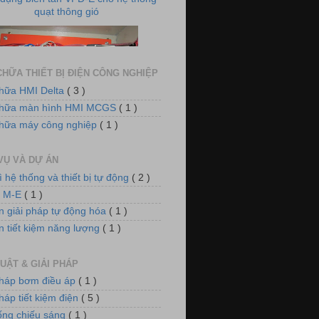
HỮA THIẾT BỊ ĐIỆN CÔNG NGHIỆP
hữa HMI Delta
( 3 )
chữa màn hình HMI MCGS
( 1 )
 điều khiển nồi hơi xử lý khí thải
hữa máy công nghiệp
( 1 )
VỤ VÀ DỰ ÁN
ì hệ thống và thiết bị tự động
( 2 )
n M-E
( 1 )
n giải pháp tự động hóa
( 1 )
n tiết kiệm năng lượng
( 1 )
m điều áp cho hệ thống làm mát
UẬT & GIẢI PHÁP
pháp bơm điều áp
( 1 )
háp tiết kiệm điện
( 5 )
ống chiếu sáng
( 1 )