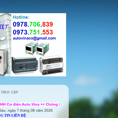
 TRUY CẬP
to Vina ++ Chúng tôi rất mong được hợp tác cùng quý khách hà
Sáu, ngày 7 tháng 08 năm 2026
G TIN LIÊN HỆ