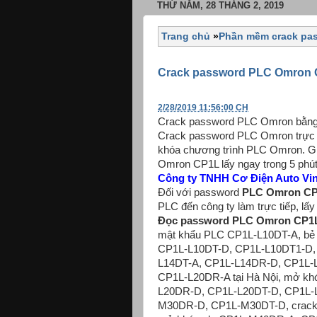
THỨ NĂM, 28 THÁNG 2, 2019
Trang chủ
»
Phần mềm crack pa
Crack password PLC Omron
2/28/2019 11:56:00 CH
Crack password PLC Omron bằn
Crack password PLC Omron trực 
khóa chương trình PLC Omron. 
Omron CP1L lấy ngay trong 5 phút
Công ty TNHH Cơ Điện Auto Vi
Đối với password
PLC Omron C
PLC đến công ty làm trực tiếp, lấy
Đọc password PLC Omron CP1
mật khẩu PLC CP1L-L10DT-A, bẻ
CP1L-L10DT-D, CP1L-L10DT1-D,
L14DT-A, CP1L-L14DR-D, CP1L-L
CP1L-L20DR-A tại Hà Nội, mở kh
L20DR-D, CP1L-L20DT-D, CP1L-
M30DR-D, CP1L-M30DT-D, crack