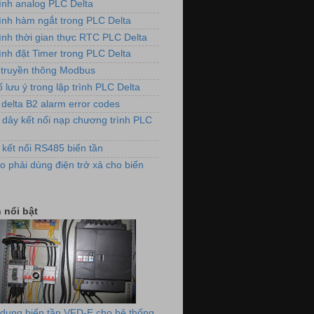
rình analog PLC Delta
rình hàm ngắt trong PLC Delta
rình thời gian thực RTC PLC Delta
ình đặt Timer trong PLC Delta
truyền thông Modbus
 lưu ý trong lập trình PLC Delta
 delta B2 alarm error codes
 dây kết nối nạp chương trình PLC
ảnh lắp đặt biến tần cho máy đánh
 kết nối RS485 biến tần
lông vải
o phải dùng điện trở xả cho biến
 nổi bật
dụng biến tần VFD-E cho hệ thống
quạt thông gió