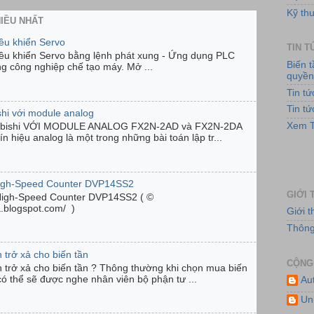
Kỹ thu
HIỀU NHẤT
iều khiển Servo
TIN 
Hệ
iều khiển Servo bằng lệnh phát xung - Ứng dụng PLC
Biến 
ng công nghiệp chế tạo máy. Mở ...
quyề
Tin t
Tin t
shi với module analog
Xem T
ubishi VỚI MODULE ANALOG FX2N-2AD và FX2N-2DA
n hiệu analog là một trong những bài toán lập tr...
High-Speed Counter DVP14SS2
GIỚI 
High-Speed Counter DVP14SS2 ( ©
ta.blogspot.com/ )
Giới 
Hệ
Thông 
 trở xả cho biến tần
CỘNG
n trở xả cho biến tần ? Thông thường khi chọn mua biến
có thể sẽ được nghe nhân viên bộ phận tư ...
Au
Un