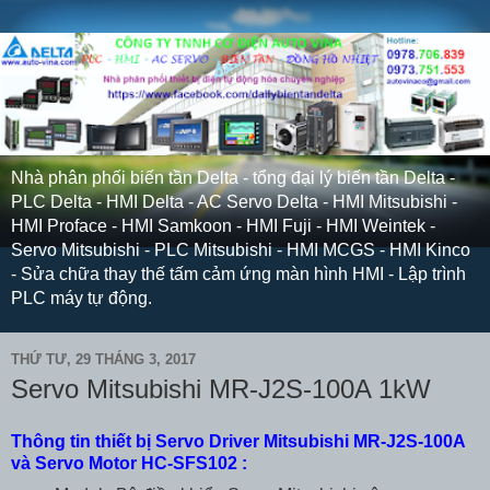
Nhà phân phối biến tần Delta - tổng đại lý biến tần Delta -
PLC Delta - HMI Delta - AC Servo Delta - HMI Mitsubishi -
HMI Proface - HMI Samkoon - HMI Fuji - HMI Weintek -
Servo Mitsubishi - PLC Mitsubishi - HMI MCGS - HMI Kinco
- Sửa chữa thay thế tấm cảm ứng màn hình HMI - Lập trình
PLC máy tự động.
THỨ TƯ, 29 THÁNG 3, 2017
Servo Mitsubishi MR-J2S-100A 1kW
Thông tin thiết bị Servo Driver Mitsubishi MR-J2S-100A
và Servo Motor HC-SFS102 :