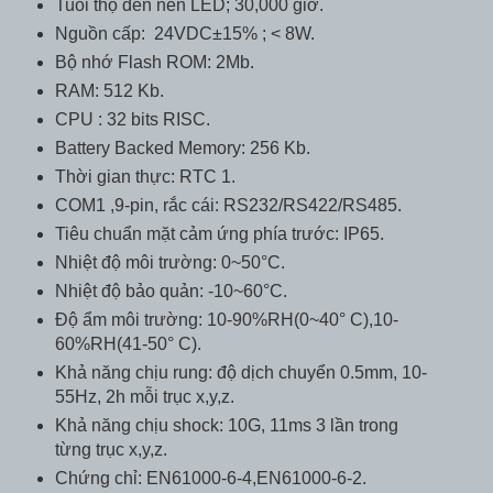
Tuổi thọ đèn nền LED; 30,000 giờ.
Nguồn cấp: 24VDC±15% ; < 8W.
Bộ nhớ Flash ROM: 2Mb.
RAM: 512 Kb.
CPU : 32 bits RISC.
Battery Backed Memory: 256 Kb.
Thời gian thực: RTC 1.
COM1 ,9-pin, rắc cái: RS232/RS422/RS485.
Tiêu chuẩn mặt cảm ứng phía trước: IP65.
Nhiệt độ môi trường: 0~50°C.
Nhiệt độ bảo quản: -10~60°C.
Độ ẩm môi trường: 10-90%RH(0~40° C),10-
60%RH(41-50° C).
Khả năng chịu rung: độ dịch chuyển 0.5mm, 10-
55Hz, 2h mỗi trục x,y,z.
Khả năng chịu shock: 10G, 11ms 3 lần trong
từng trục x,y,z.
Chứng chỉ: EN61000-6-4,EN61000-6-2.