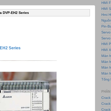
HMI F
HMI 
a DVP-EH2 Series
Hmi H
Nguồn
Pin-B
Servo
Servo
HMI P
-EH2 Series
HMI X
Màn 
Màn h
Màn 
Màn 
Tổng 
PHẦN
Crack
Crack
Crack