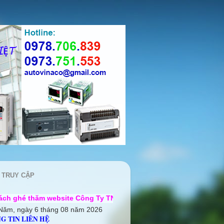
 TRUY CẬP
ebsite Công Ty TNHH Cơ điện Auto Vina ++ Chúng tôi rất mong 
Năm, ngày 6 tháng 08 năm 2026
G TIN LIÊN HỆ