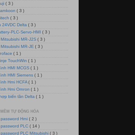
uji
( 3 )
Samkoon
( 3 )
itech
( 3 )
 24VDC Delta
( 3 )
attery-PLC-Servo-HMI
( 3 )
 Mitsubishi MR-J2S
( 3 )
 Mitsubishi MR-JE
( 3 )
roface
( 1 )
inje TouchWin
( 1 )
hình HMI MCGS
( 1 )
ình HMI Siemens
( 1 )
hình Hmi HCFA
( 1 )
hình Hmi Omron
( 1 )
hợp biến tần Delta
( 1 )
 MỀM TỰ ĐỘNG HÓA
 password Hmi
( 2 )
 password PLC
( 14 )
 password PLC Mitsubishi
( 3 )