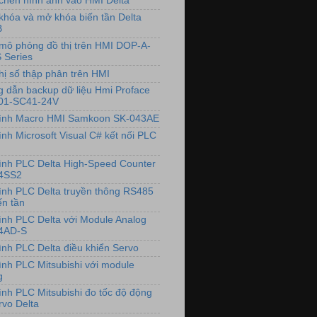
chèn hình ảnh vào HMI Delta
khóa và mở khóa biến tần Delta
B
mô phỏng đồ thị trên HMI DOP-A-
 Series
hị số thập phân trên HMI
 dẫn backup dữ liệu Hmi Proface
01-SC41-24V
rình Macro HMI Samkoon SK-043AE
ình Microsoft Visual C# kết nối PLC
rình PLC Delta High-Speed Counter
4SS2
rình PLC Delta truyền thông RS485
ến tần
rình PLC Delta với Module Analog
4AD-S
rình PLC Delta điều khiển Servo
rình PLC Mitsubishi với module
g
rình PLC Mitsubishi đo tốc độ động
rvo Delta