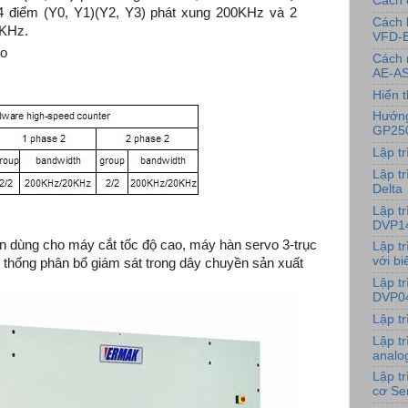
Cách 
 điểm (Y0, Y1)(Y2, Y3) phát xung 200KHz và 2
Cách 
0KHz.
VFD-
ao
Cách 
AE-AS
Hiển t
Hướng
GP25
Lập t
Lập tr
Delta
Lập t
DVP1
 dùng cho máy cắt tốc độ cao, máy hàn servo 3-trục
Lập t
với bi
ệ thống phân bổ giám sát trong dây chuyền sản xuất
Lập t
DVP0
Lập t
Lập t
analo
Lập t
cơ Se