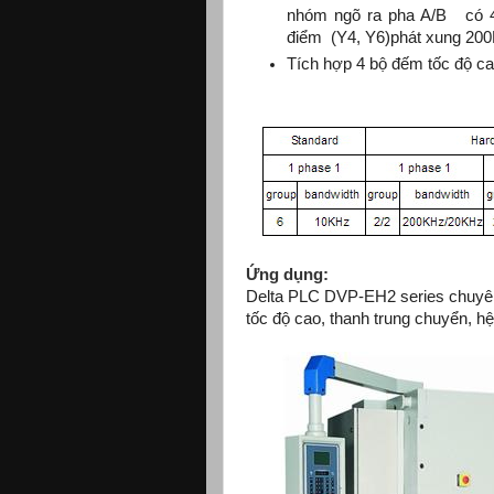
nhóm ngõ ra pha A/B có 4
điểm (Y4, Y6)phát xung 20
Tích hợp 4 bộ đếm tốc độ c
Ứng dụng:
Delta PLC DVP-EH2 series chuyên
tốc độ cao, thanh trung chuyển, h