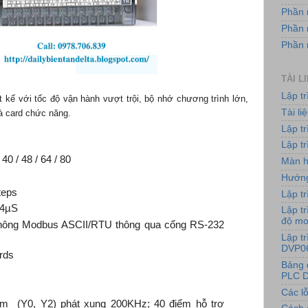
Phần 
Phần 
Phần
TÀI L
Lập t
 kế với tốc độ vận hành vượt trội, bộ nhớ chương trình lớn,
Tài l
à card chức năng.
Lập t
Lập tr
 40 / 48 / 64 / 80
Màn h
Hướng
teps
Lập tr
24µS
Lập tr
độ m
 thông Modbus ASCII/RTU thông qua cổng RS-232
Lập t
DVP0
rds
Bảng 
PLC D
:
Các lỗ
ểm (Y0, Y2) phát xung 200KHz; 40 điểm hỗ trợ