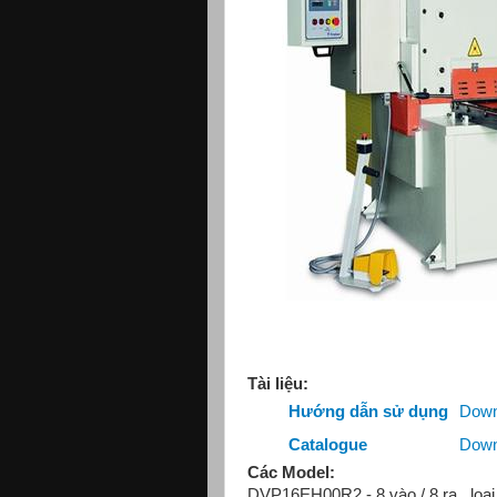
Tài liệu:
Hướng dẫn sử dụng
Down
Catalogue
Down
Các Model:
DVP16EH00R2 - 8 vào / 8 ra , loại