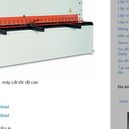
Lập t
Lập t
Lập t
Lập tr
Mạng 
Một số
Servo
Sơ đồ
Delta
Sơ đồ
Tại sa
tần
máy cắt tốc độ cao
Dự án
Hình 
load
load
 Rơ le