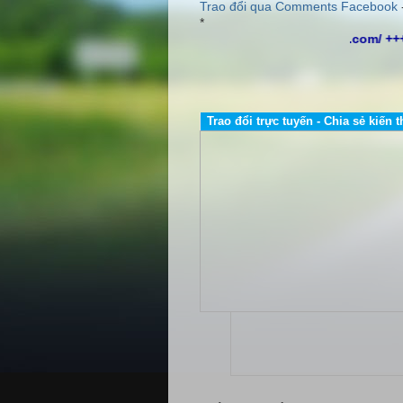
Trao đổi qua Comments Facebook
*
http://www.dailybientandelta.com/ ++
Trao đổi trực tuyến - Chia sẻ kiến t