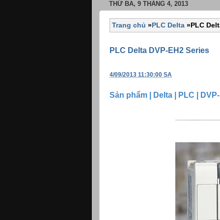
THỨ BA, 9 THÁNG 4, 2013
Trang chủ
»
PLC Delta
»
PLC Delt
PLC Delta DVP-EH2 Series
4/09/2013 11:30:00 SA
Sản phẩm | Delta | PLC | DVP