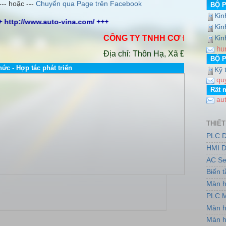
--- hoặc ---
Chuyển qua Page trên Facebook
BỘ 
Kin
+ http://www.auto-vina.com/ +++
Kin
CÔNG TY TNHH CƠ ĐIỆN AUTO VI
Kin
hu
Địa chỉ: Thôn Hạ, Xã Đông Dư, Huyện
BỘ 
hức - Hợp tác phát triển
Kỹ 
qu
Rất 
au
THIẾT
PLC D
HMI D
AC Se
Biến 
Màn h
PLC M
Màn h
Màn h