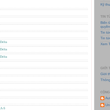
Kỹ thu
TIN 
Biến 
quyề
Tin t
Tin t
Delta
Hệ
Xem T
Delta
Delta
GIỚI 
Giới 
Thông 
CỘNG
Au
Hệ
Un
XA-S