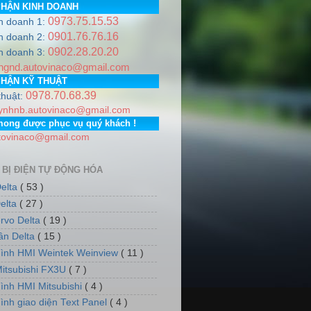
PHẬN KINH DOANH
0973.75.15.53
h doanh 1:
0901.76.76.16
h doanh 2:
0902.28.20.20
NA
.
Hotline
0978.706.839 / 0973.751.553
Email:
autovinaco@g
h doanh 3:
ngnd.autovinaco@gmail.com
 Gia Lâm, Thành phố Hà Nội. PGD: Số nhà 7, dãy 5, tổ dân p
PHẬN KỸ THUẬT
0978.70.68.39
thuật:
ynhnb.autovinaco@gmail.com
mong được phục vụ quý khách !
tovinaco@gmail.com
 BỊ ĐIỆN TỰ ĐỘNG HÓA
elta
( 53 )
elta
( 27 )
rvo Delta
( 19 )
tần Delta
( 15 )
ình HMI Weintek Weinview
( 11 )
itsubishi FX3U
( 7 )
ình HMI Mitsubishi
( 4 )
ình giao diện Text Panel
( 4 )