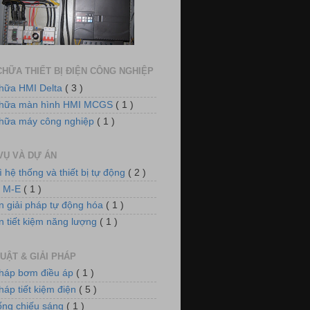
dụng biến tần VFD-E cho hệ thống
quạt thông gió
HỮA THIẾT BỊ ĐIỆN CÔNG NGHIỆP
hữa HMI Delta
( 3 )
chữa màn hình HMI MCGS
( 1 )
hữa máy công nghiệp
( 1 )
VỤ VÀ DỰ ÁN
ì hệ thống và thiết bị tự động
( 2 )
 điều khiển nồi hơi xử lý khí thải
n M-E
( 1 )
n giải pháp tự động hóa
( 1 )
n tiết kiệm năng lượng
( 1 )
UẬT & GIẢI PHÁP
pháp bơm điều áp
( 1 )
háp tiết kiệm điện
( 5 )
ống chiếu sáng
( 1 )
m điều áp cho hệ thống làm mát