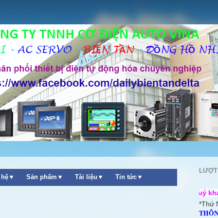
LƯỢT
n hệ▼
Sản phẩm▼
Tài liệu▼
Tin tức▼
++ Chào mừng quý khách ghé thăm w
*Thứ 
THÔN