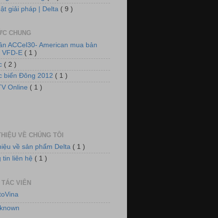
ật giải pháp | Delta
( 9 )
TỨC CHUNG
tần ACCel30- American mua bản
n VFD-E
( 1 )
ức
( 2 )
ức biển Đông 2012
( 1 )
 thống tủ động lực và chiếu sáng
V Online
( 1 )
THIỆU VỀ CHÚNG TÔI
thiệu về sản phẩm Delta
( 1 )
tin liên hệ
( 1 )
 TÁC VIÊN
toVina
 thống quạt, tiền đông kho lạnh
known