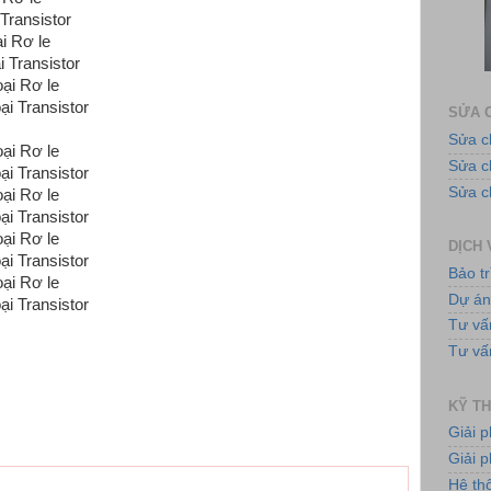
Transistor
ại Rơ le
ại Transistor
Ứng 
loại Rơ le
oại Transistor
SỬA C
Sửa c
loại Rơ le
Sửa 
oại Transistor
Sửa c
loại Rơ le
oại Transistor
loại Rơ le
DỊCH 
oại Transistor
Bảo tr
loại Rơ le
Tủ
Dự á
oại Transistor
Tư vấ
Tư vấ
KỸ TH
Giải 
Giải p
Hệ th
Bơ