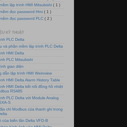
mềm lập trình HMI Mitsubishi
( 1 )
mềm đọc password Hmi
( 1 )
 mềm đọc password PLC
( 2 )
IỆU KỸ THUẬT
rình PLC Delta
iệu và phần mềm lập trình PLC Delta
rình HMI Delta
ình PLC Mitsubishi
ình giao diện
 dẫn lập trình HMI Weinview
ình HMI Delta Alarm History Table
ình HMI Delta kết nối đồng hồ nhiệt
odbus RS485
rình PLC Delta với Module Analog
6XA-S
địa chỉ Modbus của thanh ghi trong
elta
i của biến tần Delta VFD-B