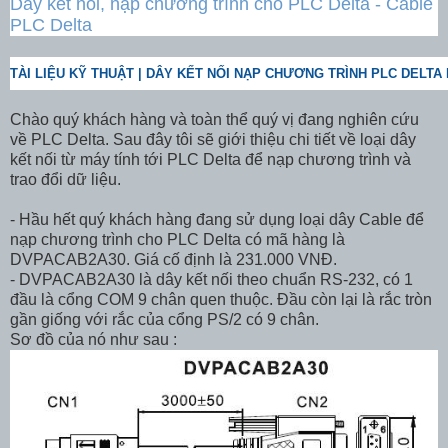
Dây kết nối, nạp chương trình cho PLC Delta - Cable
PLC Delta
TÀI LIỆU KỸ THUẬT | DÂY KẾT NỐI NẠP CHƯƠNG TRÌNH PLC DELTA 
Chào quý khách hàng và toàn thể quý vị đang nghiên cứu
về PLC Delta. Sau đây tôi sẽ giới thiệu chi tiết về loại dây
kết nối từ máy tính tới PLC Delta để nạp chương trình và
trao đổi dữ liệu.
- Hầu hết quý khách hàng đang sử dụng loại dây Cable để
nạp chương trình cho PLC Delta có mã hàng là
DVPACAB2A30. Giá cố định là 231.000 VNĐ.
- DVPACAB2A30 là dây kết nối theo chuẩn RS-232, có 1
đầu là cổng COM 9 chân quen thuộc. Đầu còn lại là rắc tròn
gần giống với rắc của cổng PS/2 có 9 chân.
Sơ đồ của nó như sau :