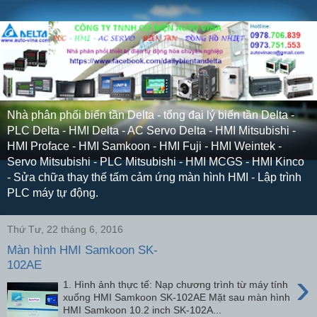
Nhà phân phối biến tần Delta - tổng đại lý biến tần Delta -
PLC Delta - HMI Delta - AC Servo Delta - HMI Mitsubishi -
HMI Proface - HMI Samkoon - HMI Fuji - HMI Weintek -
Servo Mitsubishi - PLC Mitsubishi - HMI MCGS - HMI Kinco
- Sửa chữa thay thế tấm cảm ứng màn hình HMI - Lập trình
PLC máy tự động.
Thứ Tư, 22 tháng 6, 2016
Màn hình HMI Samkoon SK-
102AE
›
1. Hình ảnh thực tế: Nạp chương trình từ máy tính
xuống HMI Samkoon SK-102AE Mặt sau màn hình
HMI Samkoon 10.2 inch SK-102A...