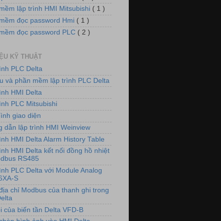
mềm lập trình HMI Mitsubishi
( 1 )
mềm đọc password Hmi
( 1 )
 mềm đọc password PLC
( 2 )
IỆU KỸ THUẬT
rình PLC Delta
iệu và phần mềm lập trình PLC Delta
rình HMI Delta
ình PLC Mitsubishi
ình giao diện
 dẫn lập trình HMI Weinview
ình HMI Delta Alarm History Table
ình HMI Delta kết nối đồng hồ nhiệt
odbus RS485
rình PLC Delta với Module Analog
6XA-S
địa chỉ Modbus của thanh ghi trong
elta
i của biến tần Delta VFD-B