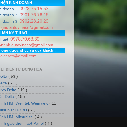
PHẬN KINH DOANH
0973.75.15.53
h doanh 1:
0901.76.76.16
h doanh 2:
0902.28.20.20
NA
.
Hotline
0978.706.839 / 0973.751.553
Email:
autovinaco@g
h doanh 3:
ngnd.autovinaco@gmail.com
Gia Lâm, Thành phố Hà Nội. PGD: Số nhà 7, dãy 5, tổ dân ph
PHẬN KỸ THUẬT
0978.70.68.39
thuật:
ynhnb.autovinaco@gmail.com
mong được phục vụ quý khách !
tovinaco@gmail.com
 BỊ ĐIỆN TỰ ĐỘNG HÓA
elta
( 53 )
elta
( 27 )
rvo Delta
( 19 )
tần Delta
( 15 )
ình HMI Weintek Weinview
( 11 )
itsubishi FX3U
( 7 )
ình HMI Mitsubishi
( 4 )
ình giao diện Text Panel
( 4 )