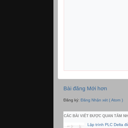
Bài đăng Mới hơn
Đăng ký:
Đăng Nhận xét ( Atom )
CÁC BÀI VIẾT ĐƯỢC QUAN TÂM N
Lập trình PLC Delta đ