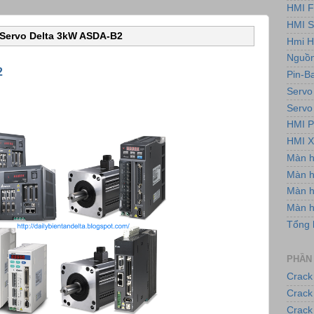
HMI F
HMI 
Servo Delta 3kW ASDA-B2
Hmi H
Nguồn
2
Pin-B
Servo
Servo
HMI P
HMI X
Màn 
Màn h
Màn 
Màn 
Tổng 
PHẦN
Crack
Crack
Crack