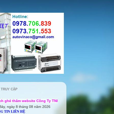
 TRUY CẬP
site Công Ty TNHH Cơ điện Auto Vina ++ Chúng tôi rất mong đ
Bảy, ngày 8 tháng 08 năm 2026
G TIN LIÊN HỆ