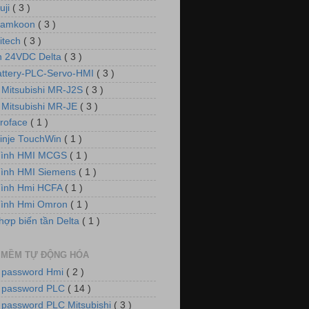
uji
( 3 )
Samkoon
( 3 )
itech
( 3 )
 24VDC Delta
( 3 )
attery-PLC-Servo-HMI
( 3 )
 Mitsubishi MR-J2S
( 3 )
 Mitsubishi MR-JE
( 3 )
roface
( 1 )
inje TouchWin
( 1 )
hình HMI MCGS
( 1 )
ình HMI Siemens
( 1 )
hình Hmi HCFA
( 1 )
hình Hmi Omron
( 1 )
hợp biến tần Delta
( 1 )
 MỀM TỰ ĐỘNG HÓA
 password Hmi
( 2 )
 password PLC
( 14 )
 password PLC Mitsubishi
( 3 )