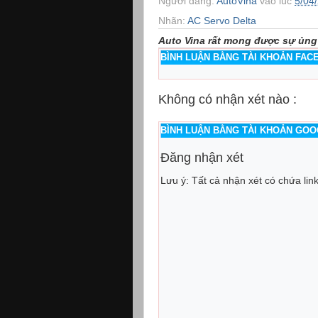
Người đăng:
AutoVina
vào lúc
5/04
Nhãn:
AC Servo Delta
Auto Vina rất mong được sự ủng
BÌNH LUẬN BẰNG TÀI KHOẢN FA
Không có nhận xét nào :
BÌNH LUẬN BẰNG TÀI KHOẢN GO
Đăng nhận xét
Lưu ý: Tất cả nhận xét có chứa lin