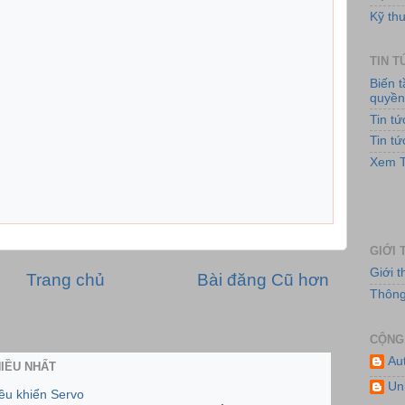
Kỹ thu
TIN 
Biến 
quyề
Tin t
Tin t
Hệ
Xem T
GIỚI 
Giới 
Trang chủ
Bài đăng Cũ hơn
Thông 
CỘNG
Au
HIỀU NHẤT
Hệ
Un
iều khiển Servo