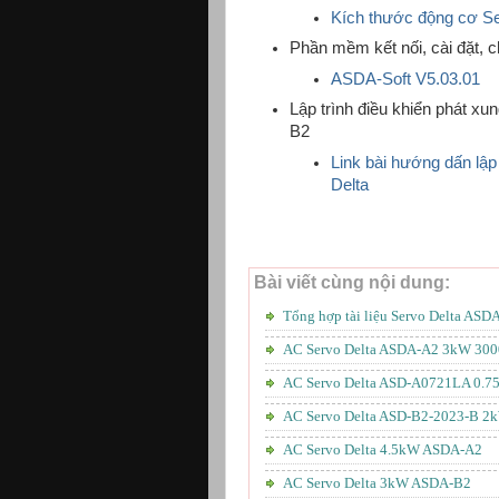
Kích thước động cơ 
Phần mềm kết nối, cài đặt, c
ASDA-Soft V5.03.01
Lập trình điều khiển phát xu
B2
Link bài hướng dấn lập
Delta
Bài viết cùng nội dung:
Tổng hợp tài liệu Servo Delta ASD
AC Servo Delta ASDA-A2 3kW 300
AC Servo Delta ASD-A0721LA 0.
AC Servo Delta ASD-B2-2023-B 2
AC Servo Delta 4.5kW ASDA-A2
AC Servo Delta 3kW ASDA-B2