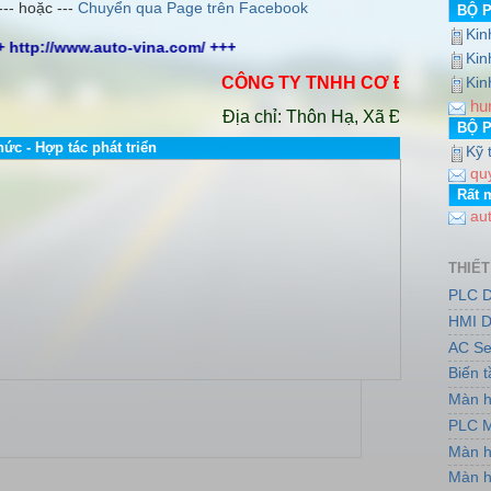
--- hoặc ---
Chuyển qua Page trên Facebook
BỘ 
Kin
+ http://www.auto-vina.com/ +++
Kin
CÔNG TY TNHH CƠ ĐIỆN AUTO VI
Kin
hu
Địa chỉ: Thôn Hạ, Xã Đông Dư, Huyện 
BỘ 
hức - Hợp tác phát triển
Kỹ 
qu
Rất 
au
THIẾT
PLC D
HMI D
AC Se
Biến 
Màn h
PLC M
Màn h
Màn h