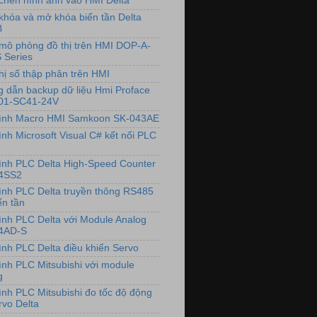
chèn hình ảnh vào HMI Delta
khóa và mở khóa biến tần Delta
B
mô phỏng đồ thị trên HMI DOP-A-
 Series
hị số thập phân trên HMI
 dẫn backup dữ liệu Hmi Proface
01-SC41-24V
rình Macro HMI Samkoon SK-043AE
ình Microsoft Visual C# kết nối PLC
rình PLC Delta High-Speed Counter
4SS2
rình PLC Delta truyền thông RS485
ến tần
rình PLC Delta với Module Analog
4AD-S
rình PLC Delta điều khiển Servo
rình PLC Mitsubishi với module
g
rình PLC Mitsubishi đo tốc độ động
rvo Delta