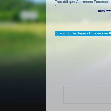
Trao đổi qua Comments Facebook
*
http://www.dailybientandelta.com/ ++
Trao đổi trực tuyến - Chia sẻ kiến t