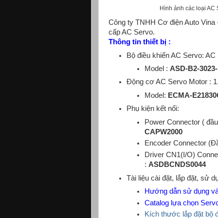
Hình ảnh các loại AC 
Công ty TNHH Cơ điện Auto Vina - 
cấp AC Servo.
Thông tin thiết bị :
Bộ điều khiển AC Servo: AC
Model :
ASD-B2-3023
Động cơ AC Servo Motor : 1.
Model:
ECMA-E
21830
Phụ kiện kết nối:
Power Connector ( đầu
CAPW2000
Encoder Connector (Đầ
Driver CN1(I/O) Connecto
:
ASDBCNDS0044
Tài liệu cài đặt, lắp đặt, s
Hướng dẫn sử dụng và
Catalog lựa chọn Ser
Kích thước lắp đặt bộ