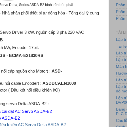
Servo Delta, Series ASDA-B2 hình trên bên phải
Phần 
Phần 
Nhà phân phối thiết bị tự động hóa - Tổng đại lý cung
Phần
 Servo Driver 3 kW, nguồn cấp 3 pha 220 VAC
TÀI L
Lập t
-B
Tài l
5 kW, Encoder 17bit.
Lập t
GS - ECMA-E
21830RS
Lập tr
Màn h
 nối cấp nguồn cho Motor) :
ASD-
Hướng
Lập tr
u nối cable Encoder) :
ASDBCAEN1000
Lập tr
r ( Đầu kết nối điều khiển I/O)
độ m
Lập t
DVP0
ử dụng servo Delta ASDA-B2 :
Bảng 
 cài đặt AC Servo ASDA-B2
PLC D
vo ASDA-B2
Các lỗ
 điều khiển AC Servo Delta ASDA-B2