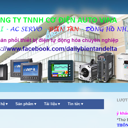
LƯỢT
n hệ▼
Sản phẩm▼
Tài liệu▼
Tin tức▼
++ Chào mừng quý khách ghé thăm web
*Thứ 
THÔN