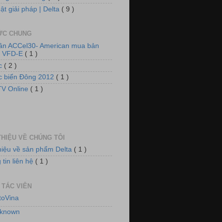
ật giải pháp | Delta
( 9 )
TỨC CHUNG
tần ACCel30- American mua bản
n VFD-E
( 1 )
ức
( 2 )
ức biển Đông 2012
( 1 )
 thống tủ động lực và chiếu sáng
V Online
( 1 )
THIỆU VỀ CHÚNG TÔI
thiệu về sản phẩm Delta
( 1 )
tin liên hệ
( 1 )
 TÁC VIÊN
toVina
 thống quạt, tiền đông kho lạnh
known