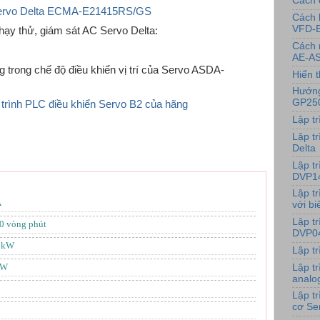
Cách 
Servo Delta ECMA-E21415RS/GS
Cách 
VFD-
hạy thử, giám sát AC Servo Delta:
Cách 
AE-AS
ng trong chế độ điều khiển vị trí của Servo ASDA-
Hiển t
Hướng
GP25
 trình PLC điều khiển Servo B2 của hãng
Lập t
Lập tr
Delta
Lập t
DVP1
Lập t
A
với bi
Lập t
0 vòng phút
DVP0
75kW
Lập t
kW
Lập t
analo
Lập t
cơ Se