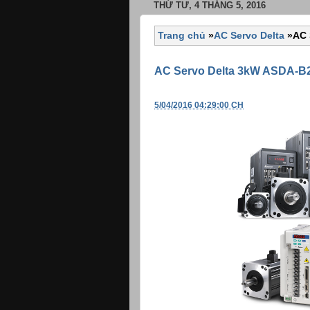
THỨ TƯ, 4 THÁNG 5, 2016
Trang chủ
»
AC Servo Delta
»
AC 
AC Servo Delta 3kW ASDA-B
5/04/2016 04:29:00 CH