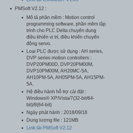
PMSoft V2.12 :
Mô tả phần mềm : Motion control
programming software, phần mềm lập
trình cho PLC Delta chuyên dụng
điều khiển vị trí, điều khiển chuyển
động servo.
Loại PLC được sử dụng : AH series,
DVP series motion controllers :
DVP20PM00D, DVP20PM00M,
DVP10PM00M, AH20MC-5A,
AH10PM-5A, AH05PM-5A, AH15PM-
5A.
Hệ điều hành hỗ trợ cài đặt :
Windows® XP/Vista/7(32-bit/64-
bit)/8(64-bit)
Ngày phát hành : 2018/09/18
Dung lượng file : 121MB
Link tải PMSoft V2.12