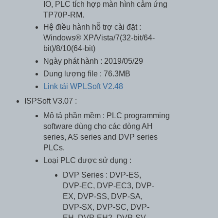
IO, PLC tích hợp màn hình cảm ứng
TP70P-RM.
Hệ điều hành hỗ trợ cài đặt :
Windows® XP/Vista/7(32-bit/64-
bit)/8/10(64-bit)
Ngày phát hành : 2019/05/29
Dung lượng file : 76.3MB
Link tải WPLSoft V2.48
ISPSoft V3.07 :
Mô tả phần mềm : PLC programming
software dùng cho các dòng AH
series, AS series and DVP series
PLCs.
Loại PLC được sử dụng :
DVP Series : DVP-ES,
DVP-EC, DVP-EC3, DVP-
EX, DVP-SS, DVP-SA,
DVP-SX, DVP-SC, DVP-
EH, DVP-EH2, DVP-SV,