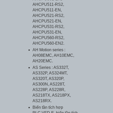
AHCPU511-RS2,
AHCPU511-EN,
AHCPU521-RS2,
AHCPU521-EN,
AHCPU531-RS2,
AHCPU531-EN,
AHCPU560-RS2,
AHCPU560-EN2.
AH Motion series :
AH08EMC, AH10EMC,
AH20EMC.
AS Series : AS332T,
AS332P, AS324MT,
AS320T, AS320P,
AS300N, AS228T,
AS228P, AS228R,
AS218TX, AS218PX,
AS218RX.
Biến tần tích hợp
PLC VFD-E, biến tần tích