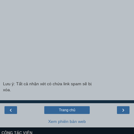
Lưu ý: Tất cả nhận xét có chứa link spam sẽ bị
xóa.
‹
›
Trang chủ
Xem phiên bản web
CỘNG TÁC VIÊN