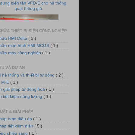
HỮA THIẾT BỊ ĐIỆN CÔNG NGHIỆP
hữa HMI Delta
( 3 )
chữa màn hình HMI MCGS
( 1 )
 điều khiển nồi hơi xử lý khí thải
hữa máy công nghiệp
( 1 )
VỤ VÀ DỰ ÁN
ì hệ thống và thiết bị tự động
( 2 )
n M-E
( 1 )
n giải pháp tự động hóa
( 1 )
n tiết kiệm năng lượng
( 1 )
m điều áp cho hệ thống làm mát
UẬT & GIẢI PHÁP
pháp bơm điều áp
( 1 )
háp tiết kiệm điện
( 5 )
ống chiếu sáng
( 1 )