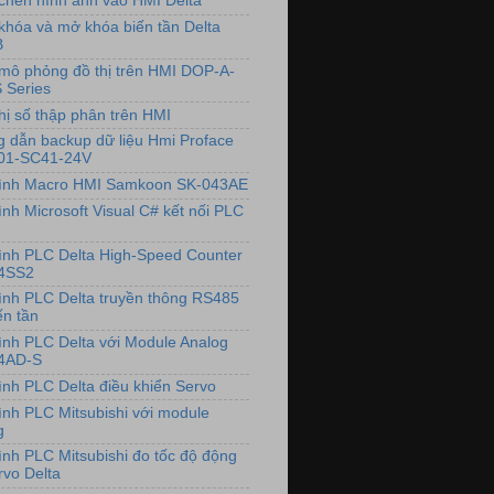
chèn hình ảnh vào HMI Delta
khóa và mở khóa biến tần Delta
B
mô phỏng đồ thị trên HMI DOP-A-
 Series
hị số thập phân trên HMI
 dẫn backup dữ liệu Hmi Proface
01-SC41-24V
rình Macro HMI Samkoon SK-043AE
ình Microsoft Visual C# kết nối PLC
rình PLC Delta High-Speed Counter
4SS2
rình PLC Delta truyền thông RS485
ến tần
rình PLC Delta với Module Analog
4AD-S
rình PLC Delta điều khiển Servo
rình PLC Mitsubishi với module
g
rình PLC Mitsubishi đo tốc độ động
rvo Delta