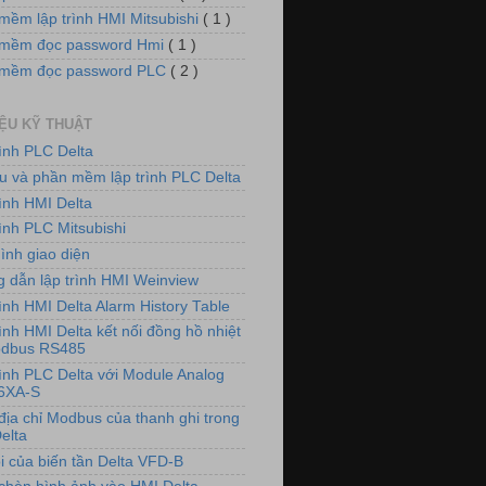
mềm lập trình HMI Mitsubishi
( 1 )
mềm đọc password Hmi
( 1 )
 mềm đọc password PLC
( 2 )
IỆU KỸ THUẬT
rình PLC Delta
iệu và phần mềm lập trình PLC Delta
rình HMI Delta
ình PLC Mitsubishi
ình giao diện
 dẫn lập trình HMI Weinview
ình HMI Delta Alarm History Table
ình HMI Delta kết nối đồng hồ nhiệt
odbus RS485
rình PLC Delta với Module Analog
6XA-S
địa chỉ Modbus của thanh ghi trong
elta
i của biến tần Delta VFD-B