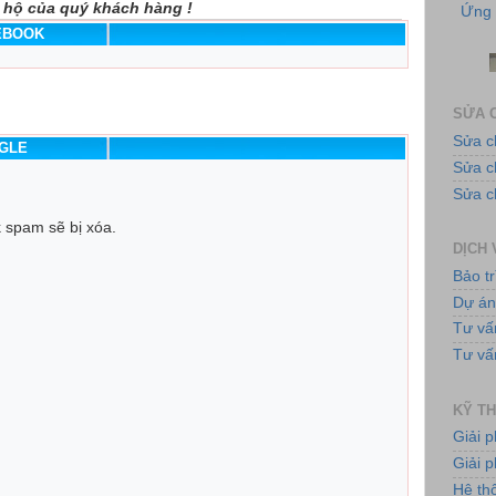
 hộ của quý khách hàng !
CEBOOK
SỬA C
Sửa c
OGLE
Sửa 
Tủ
Sửa c
k spam sẽ bị xóa.
DỊCH 
Bảo tr
Dự á
Tư vấ
Tư vấ
Bơ
KỸ TH
Giải 
Giải p
Hệ th