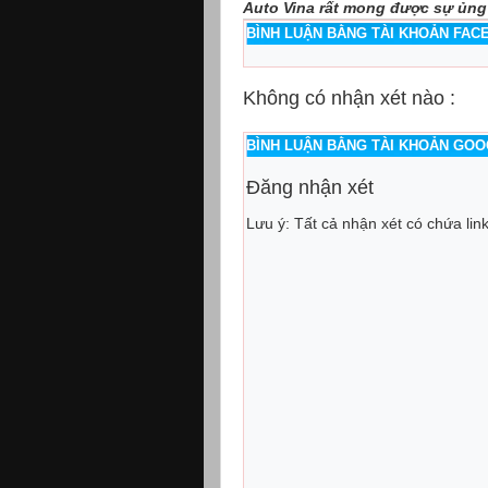
Auto Vina rất mong được sự ủng
BÌNH LUẬN BẰNG TÀI KHOẢN FA
Không có nhận xét nào :
BÌNH LUẬN BẰNG TÀI KHOẢN GO
Đăng nhận xét
Lưu ý: Tất cả nhận xét có chứa lin