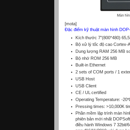
Màn hìn
[mota]
Đặc điểm kỹ thuật màn hình DO
Kích thước 7”(800*480) 65,
Bộ xử lý tốc độ cao Corte
Dung lượng RAM 256 MB so
Bộ nhớ ROM 256 MB
Built-in Ethernet
2 sets of COM ports / 1 ext
USB Host
USB Client
CE / UL certified
Operating Temperature: -2
Pressing times: >10,000K t
Phần mềm lập trình màn hìn
phiên bản mới nhất DOPSoft
điều hành Windows 7 32bit/64