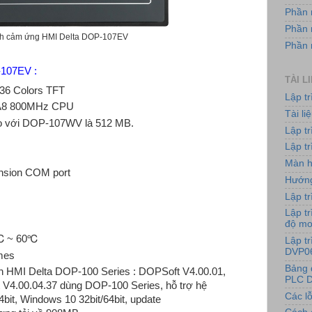
Phần 
Phần 
h cảm ứng HMI Delta DOP-107EV
Phần
P-107EV
:
TÀI L
536 Colors TFT
Lập t
x-A8 800MHz CPU
Tài l
 với DOP-107WV là 512 MB.
Lập t
Lập tr
Màn h
ension COM port
Hướng
Lập tr
Lập tr
độ m
0℃ ~ 60℃
Lập t
DVP0
imes
Bảng 
h HMI Delta DOP-100 Series : DOPSoft V4.00.01,
PLC D
 V4.00.04.37 dùng DOP-100 Series, hỗ trợ hệ
Các lỗ
bit, Windows 10 32bit/64bit, update