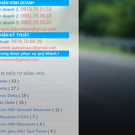
PHẬN KINH DOANH
0973.75.15.53
h doanh 1:
http://www.auto-vina.com/ +++
0901.76.76.16
h doanh 2:
0902.28.20.20
e
0978.706.839 / 0973.751.553
Email:
autovinaco@gmail.co
h doanh 3:
ngnd.autovinaco@gmail.com
 Thành phố Hà Nội. PGD: Số nhà 7, dãy 5, tổ dân phố số 12,
PHẬN KỸ THUẬT
0978.70.68.39
thuật:
ynhnb.autovinaco@gmail.com
mong được phục vụ quý khách !
tovinaco@gmail.com
 BỊ ĐIỆN TỰ ĐỘNG HÓA
elta
( 53 )
elta
( 27 )
rvo Delta
( 19 )
tần Delta
( 15 )
ình HMI Weintek Weinview
( 11 )
itsubishi FX3U
( 7 )
ình HMI Mitsubishi
( 4 )
ình giao diện Text Panel
( 4 )