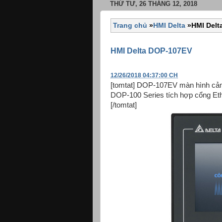
THỨ TƯ, 26 THÁNG 12, 2018
Trang chủ
»
HMI Delta
»
HMI Delt
HMI Delta DOP-107EV
12/26/2018 04:37:00 CH
[tomtat] DOP-107EV màn hình cảm
DOP-100 Series tích hợp cổng Ethe
[/tomtat]