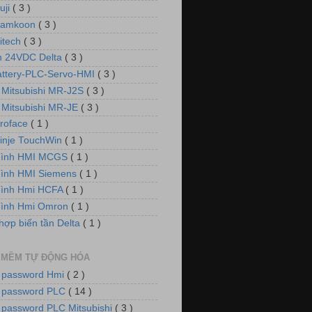
uji
( 3 )
Samkoon
( 3 )
itech
( 3 )
 24VDC Delta
( 3 )
attery-PLC-Servo-HMI
( 3 )
 Mitsubishi MR-J2S
( 3 )
 Mitsubishi MR-JE
( 3 )
roface
( 1 )
inje TouchWin
( 1 )
hình HMI MCGS
( 1 )
ình HMI Siemens
( 1 )
hình Hmi HCFA
( 1 )
hình Hmi Omron
( 1 )
hợp biến tần Delta
( 1 )
 MỀM TỰ ĐỘNG HÓA
 password Hmi
( 2 )
 password PLC
( 14 )
 password PLC Mitsubishi
( 3 )