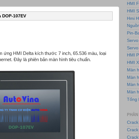
HMI F
HMI 
a DOP-107EV
Hmi H
Nguồn
Pin-B
Servo
Servo
 ứng HMI Delta kích thước 7 inch, 65.536 màu, loại
HMI P
rnet. Đây là phiên bản màn hình tiêu chuẩn.
HMI X
Màn 
Màn h
Màn 
Màn 
Tổng 
PHẦN
Crack
Crack
Crack