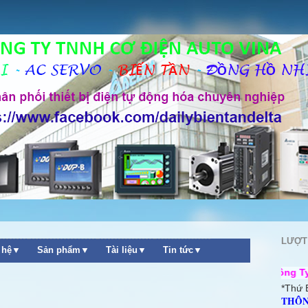
LƯỢT
n hệ▼
Sản phẩm▼
Tài liệu▼
Tin tức▼
+ Chào mừng quý khách ghé thăm website Công Ty TNHH Cơ điện 
*Thứ 
THÔN