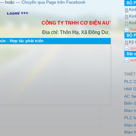
--- hoặc ---
Chuyển qua Page trên Facebook
BỘ 
Kin
http://www.dailybientandelta.com/ +++ 
Kin
CÔNG TY TNHH CƠ ĐIỆN AUTO VINA
.
Hotlin
Kin
hu
Địa chỉ: Thôn Hạ, Xã Đông Dư, Huyện Gia Lâm,
BỘ 
hức - Hợp tác phát triển
Kỹ 
qu
Rất 
au
THIẾT
PLC D
HMI D
AC Se
Biến 
Màn h
PLC M
Màn h
Màn h