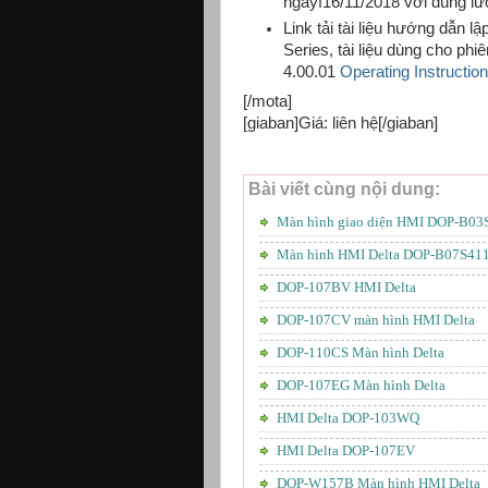
ngayf16/11/2018 với dung lư
Link tải tài liệu hướng dẫn l
Series, tài liệu dùng cho p
4.00.01
Operating Instructi
[/mota]
[giaban]Giá: liên hệ[/giaban]
Bài viết cùng nội dung:
Màn hình giao diện HMI DOP-B03
Màn hình HMI Delta DOP-B07S41
DOP-107BV HMI Delta
DOP-107CV màn hình HMI Delta
DOP-110CS Màn hình Delta
DOP-107EG Màn hình Delta
HMI Delta DOP-103WQ
HMI Delta DOP-107EV
DOP-W157B Màn hình HMI Delta