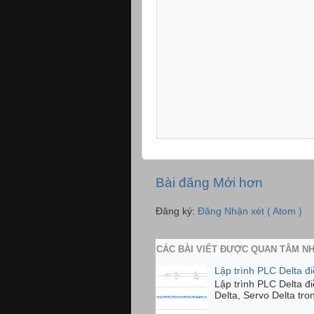
Bài đăng Mới hơn
Đăng ký:
Đăng Nhận xét ( Atom )
CÁC BÀI VIẾT ĐƯỢC QUAN TÂM N
Lập trình PLC Delta đ
Lập trình PLC Delta đ
Delta, Servo Delta tro