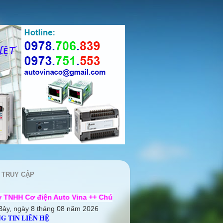
 TRUY CẬP
Auto Vina ++ Chúng tôi rất mong được hợp tác cùng quý khách
Bảy, ngày 8 tháng 08 năm 2026
G TIN LIÊN HỆ