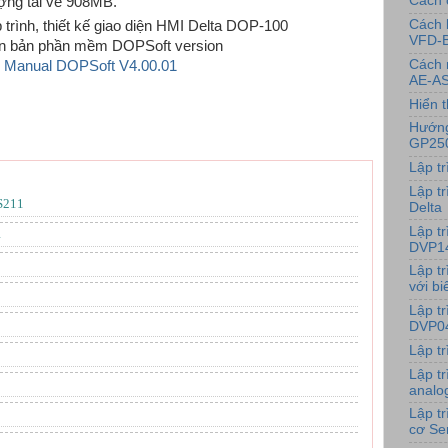
Cách 
ợng tải về 908MB.
Cách 
ập trình, thiết kế giao diện HMI Delta DOP-100
VFD-
hiên bản phần mềm DOPSoft version
Cách 
on Manual DOPSoft V4.00.01
AE-AS
Hiển t
Hướng
GP25
Lập t
Lập tr
S211
Delta
Lập t
1
DVP1
Lập t
với bi
Lập t
DVP0
Lập t
Lập t
analo
Lập t
cơ Se