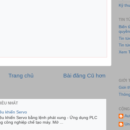
Kỹ thu
TIN 
Hệ
Biến 
quyề
Tin t
Tin t
Xem T
Trang chủ
Bài đăng Cũ hơn
GIỚI 
Giới 
Hệ
Thông 
HIỀU NHẤT
CỘNG
iều khiển Servo
Au
iều khiển Servo bằng lệnh phát xung - Ứng dụng PLC
ng công nghiệp chế tạo máy. Mở ...
Un