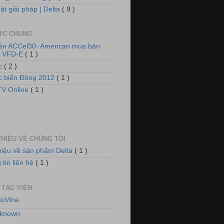
ật giải pháp | Delta
( 9 )
TỨC CHUNG
 thống tủ động lực và chiếu sáng
tần ACCel30- American mua bản
n VFD-E
( 1 )
ức
( 2 )
ức biển Đông 2012
( 1 )
V Online
( 1 )
THIỆU VỀ CHÚNG TÔI
thiệu về sản phẩm Delta
( 1 )
 thống quạt, tiền đông kho lạnh
tin liên hệ
( 1 )
 TÁC VIÊN
toVina
known