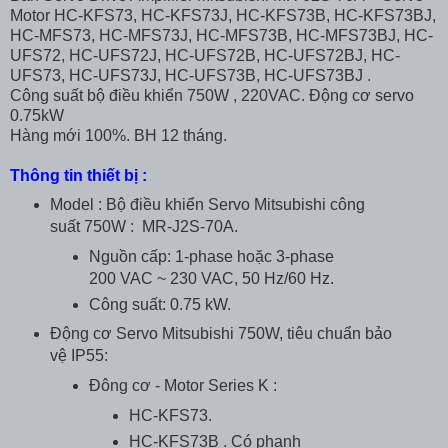
Motor HC-KFS73, HC-KFS73J, HC-KFS73B, HC-KFS73BJ,
HC-MFS73, HC-MFS73J, HC-MFS73B, HC-MFS73BJ, HC-
UFS72, HC-UFS72J, HC-UFS72B, HC-UFS72BJ, HC-
UFS73, HC-UFS73J, HC-UFS73B, HC-UFS73BJ .
Công suất bộ điều khiển 750W , 220VAC. Động cơ servo
0.75kW
Hàng mới 100%. BH 12 tháng.
Thông tin thiết bị :
Model : Bộ điều khiển Servo Mitsubishi công
suất 750W : MR-J2S-70A.
Nguồn cấp: 1-phase hoặc 3-phase
200 VAC ~ 230 VAC, 50 Hz/60 Hz.
Công suất: 0.75 kW.
Động cơ Servo Mitsubishi 750W, tiêu chuẩn bảo
vệ IP55:
Đông cơ - Motor Series K :
HC-KFS73.
HC-KFS73B . Có phanh