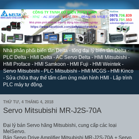
Nhà phân phối biến tần Delta - tổng đại lý biến tần Delta -
PLC Delta - HMI Delta - AC Servo Delta - HMI Mitsubishi -
HMI Proface - HMI Samkoon - HMI Fuji - HMI Weintek -
Servo Mitsubishi - PLC Mitsubishi - HMI MCGS - HMI Kinco
- Sửa chữa thay thế tấm cảm ứng màn hình HMI - Lập trình
PLC máy tự động.
THỨ TƯ, 4 THÁNG 4, 2018
Servo Mitsubishi MR-J2S-70A
Đại lý bán Servo hãng Mitsubishi, cung cấp các loại
MelServo.
Bán Servo Drive Amplifier Mitsubishi MR-J2S-70A + Servo