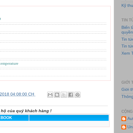
Kỹ thu
D
TIN 
Hệ
Biến 
quyề
Tin t
Tin t
Xem T
emperature
i
GIỚI 
Giới 
/2018 04:08:00 CH
Hệ
Thông 
 hộ của quý khách hàng !
CỘNG
CEBOOK
Au
Un