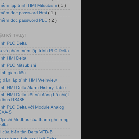
mềm lập trình HMI Mitsubishi
( 1 )
mềm đọc password Hmi
( 1 )
 mềm đọc password PLC
( 2 )
IỆU KỸ THUẬT
rình PLC Delta
iệu và phần mềm lập trình PLC Delta
rình HMI Delta
ình PLC Mitsubishi
ình giao diện
 dẫn lập trình HMI Weinview
ình HMI Delta Alarm History Table
ình HMI Delta kết nối đồng hồ nhiệt
odbus RS485
rình PLC Delta với Module Analog
6XA-S
địa chỉ Modbus của thanh ghi trong
elta
i của biến tần Delta VFD-B