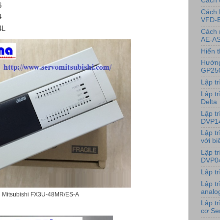
Cách 
6
Cách 
4
VFD-
4L
Cách 
AE-AS
Hiển t
Hướng
GP25
Lập t
Lập tr
Delta
Lập t
DVP1
Lập t
với bi
Lập t
DVP0
Lập t
Lập t
analo
 Mitsubishi FX3U-48MR/ES-A
Lập t
cơ Se