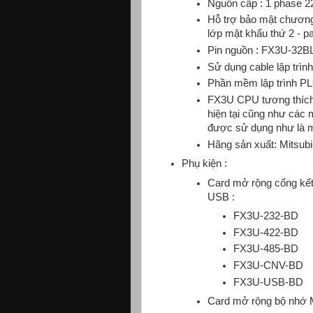
Nguồn cấp : 1 phase 2
Hỗ trợ bảo mật chương
lớp mật khẩu thứ 2 - p
Pin nguồn : FX3U-32B
Sử dụng cable lập trì
Phần mềm lập trình PL
FX3U CPU tương thích
hiện tại cũng như các
được sử dụng như là m
Hãng sản xuất: Mitsubi
Phụ kiện :
Card mở rộng cổng kết
USB :
FX3U-232-BD
FX3U-422-BD
FX3U-485-BD
FX3U-CNV-BD
FX3U-USB-BD
Card mở rộng bộ nhớ