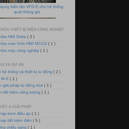
HỮA THIẾT BỊ ĐIỆN CÔNG NGHIỆP
hữa HMI Delta
( 3 )
chữa màn hình HMI MCGS
( 1 )
 điều khiển nồi hơi xử lý khí thải
hữa máy công nghiệp
( 1 )
VỤ VÀ DỰ ÁN
ì hệ thống và thiết bị tự động
( 2 )
n M-E
( 1 )
n giải pháp tự động hóa
( 1 )
n tiết kiệm năng lượng
( 1 )
m điều áp cho hệ thống làm mát
UẬT & GIẢI PHÁP
pháp bơm điều áp
( 1 )
háp tiết kiệm điện
( 5 )
ống chiếu sáng
( 1 )