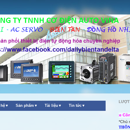
LƯỢT
n hệ▼
Sản phẩm▼
Tài liệu▼
Tin tức▼
++ Chào mừng quý khách ghé thăm website Công Ty TNHH Cơ đi
*Chủ 
THÔN