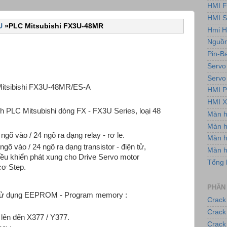
HMI F
HMI 
3U
»
PLC Mitsubishi FX3U-48MR
Hmi H
Nguồn
Pin-B
Servo
Servo
 Mitsibishi FX3U-48MR/ES-A
HMI P
HMI X
ình PLC Mitsubishi dòng FX - FX3U Series, loại 48
Màn 
Màn h
õ vào / 24 ngõ ra dạng relay - rơ le.
Màn 
õ vào / 24 ngõ ra dạng transistor - điện tử,
Màn 
điều khiển phát xung cho Drive Servo motor
Tổng 
cơ Step.
PHẦN
 sử dụng EEPROM - Program memory :
Crack
Crack
 lên đến X377 / Y377.
Crack