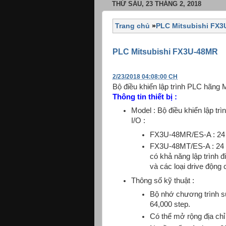
THỨ SÁU, 23 THÁNG 2, 2018
Trang chủ
»
PLC Mitsubishi FX
PLC Mitsubishi FX3U-48MR
2/23/2018 04:08:00 CH
Bộ điều khiển lập trình PLC hãng
Thông tin thiết bị :
Model : Bộ điều khiển lập tr
I/O :
FX3U-48MR/ES-A : 24 ng
FX3U-48MT/ES-A : 24 ng
có khả năng lập trình 
và các loại drive động 
Thông số kỹ thuật :
Bộ nhớ chương trình
64,000 step.
Có thể mở rộng địa chỉ