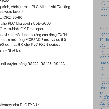
20Vac.
Phần 
 trình, chống crack PLC Mitsubishi FX bằng
Phần 
assword level 2.
Phần
L / CR2450HR
nh cho PLC Mitsubishi USB-SC09.
TÀI L
C Mitsubishi GX-Developer.
Lập t
 với các mô đun mở rộng của dòng FX2N
 module mở rộng FX3U ADP mới và có thể
Tài l
ột sự thay thế cho PLC FX2N series.
Lập t
shi - Nhật Bản.
Lập tr
Màn h
Hướng
 nối truyền thông RS232, RS485, RS422,
Lập tr
Lập tr
độ m
Lập t
DVP0
Bảng 
PLC D
Các lỗ
 Memory cho PLC FX3U :