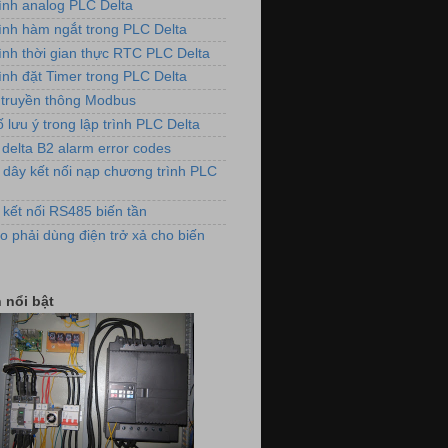
rình analog PLC Delta
rình hàm ngắt trong PLC Delta
rình thời gian thực RTC PLC Delta
ình đặt Timer trong PLC Delta
truyền thông Modbus
 lưu ý trong lập trình PLC Delta
 delta B2 alarm error codes
 dây kết nối nạp chương trình PLC
 kết nối RS485 biến tần
ảnh lắp đặt biến tần cho máy đánh
o phải dùng điện trở xả cho biến
lông vải
 nổi bật
dụng biến tần VFD-E cho hệ thống
quạt thông gió