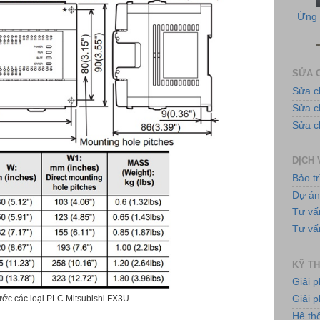
SỬA C
Sửa c
Sửa 
Tủ
Sửa c
DỊCH 
Bảo tr
Dự á
Tư vấ
Tư vấ
Bơ
KỸ TH
Giải 
Giải p
ước các loại PLC Mitsubishi FX3U
Hệ th