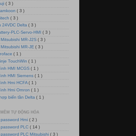
uji
( 3 )
Samkoon
( 3 )
itech
( 3 )
 24VDC Delta
( 3 )
attery-PLC-Servo-HMI
( 3 )
 Mitsubishi MR-J2S
( 3 )
 Mitsubishi MR-JE
( 3 )
roface
( 1 )
inje TouchWin
( 1 )
hình HMI MCGS
( 1 )
ình HMI Siemens
( 1 )
hình Hmi HCFA
( 1 )
hình Hmi Omron
( 1 )
hợp biến tần Delta
( 1 )
 MỀM TỰ ĐỘNG HÓA
 password Hmi
( 2 )
 password PLC
( 14 )
 password PLC Mitsubishi
( 3 )