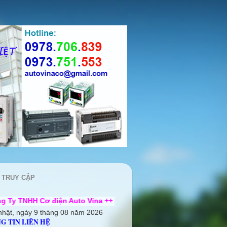
 TRUY CẬP
ện Auto Vina ++ Chúng tôi rất mong được hợp tác cùng quý khá
nhật, ngày 9 tháng 08 năm 2026
G TIN LIÊN HỆ