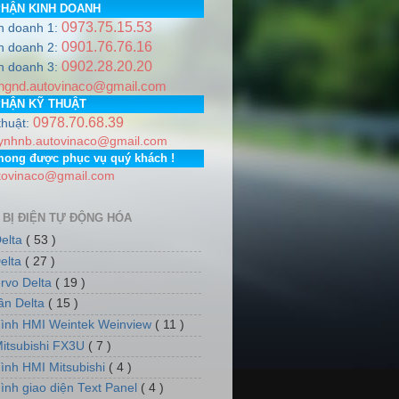
PHẬN KINH DOANH
0973.75.15.53
h doanh 1:
 http://www.auto-vina.com/ +++
0901.76.76.16
h doanh 2:
0902.28.20.20
ne
0978.706.839 / 0973.751.553
Email:
autovinaco@gmail.co
h doanh 3:
ngnd.autovinaco@gmail.com
, Thành phố Hà Nội. PGD: Số nhà 7, dãy 5, tổ dân phố số 12,
PHẬN KỸ THUẬT
0978.70.68.39
thuật:
ynhnb.autovinaco@gmail.com
mong được phục vụ quý khách !
tovinaco@gmail.com
 BỊ ĐIỆN TỰ ĐỘNG HÓA
elta
( 53 )
elta
( 27 )
rvo Delta
( 19 )
tần Delta
( 15 )
ình HMI Weintek Weinview
( 11 )
itsubishi FX3U
( 7 )
ình HMI Mitsubishi
( 4 )
ình giao diện Text Panel
( 4 )