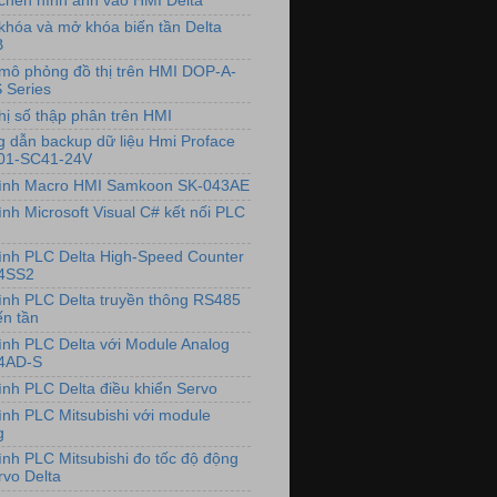
chèn hình ảnh vào HMI Delta
khóa và mở khóa biến tần Delta
B
mô phỏng đồ thị trên HMI DOP-A-
 Series
hị số thập phân trên HMI
 dẫn backup dữ liệu Hmi Proface
01-SC41-24V
rình Macro HMI Samkoon SK-043AE
ình Microsoft Visual C# kết nối PLC
rình PLC Delta High-Speed Counter
4SS2
rình PLC Delta truyền thông RS485
ến tần
rình PLC Delta với Module Analog
4AD-S
rình PLC Delta điều khiển Servo
rình PLC Mitsubishi với module
g
rình PLC Mitsubishi đo tốc độ động
rvo Delta