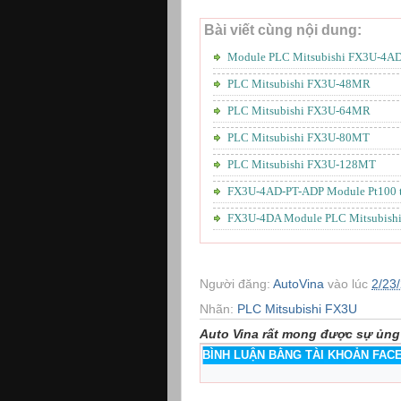
Bài viết cùng nội dung:
Module PLC Mitsubishi FX3U-4A
PLC Mitsubishi FX3U-48MR
PLC Mitsubishi FX3U-64MR
PLC Mitsubishi FX3U-80MT
PLC Mitsubishi FX3U-128MT
FX3U-4AD-PT-ADP Module Pt100 t
FX3U-4DA Module PLC Mitsubish
Người đăng:
AutoVina
vào lúc
2/23
Nhãn:
PLC Mitsubishi FX3U
Auto Vina rất mong được sự ủng
BÌNH LUẬN BẰNG TÀI KHOẢN FA