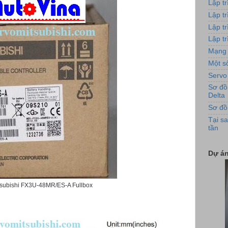
Lập t
Lập t
Lập t
Lập tr
Mạng 
Một số
Servo
Sơ đồ
Delta
Sơ đồ
Hình 
Tại sa
tần
Dự án
subishi FX3U-48MR/ES-A Fullbox
Ứng 