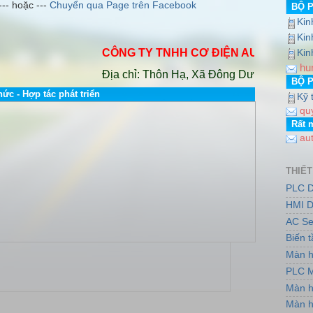
--- hoặc ---
Chuyển qua Page trên Facebook
BỘ 
Kin
http://www.dailybientandelta.com/ +++
Kin
CÔNG TY TNHH CƠ ĐIỆN AUTO VINA
.
Hotli
Kin
hu
Địa chỉ: Thôn Hạ, Xã Đông Dư, Huyện Gia Lâm
BỘ 
hức - Hợp tác phát triển
Kỹ 
qu
Rất 
au
THIẾT
PLC D
HMI D
AC Se
Biến 
Màn h
PLC M
Màn h
Màn h