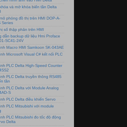
chèn hình ảnh vào HMI Delta
khóa và mở khóa biến tần Delta
B
mô phỏng đồ thị trên HMI DOP-A-
 Series
hị số thập phân trên HMI
 dẫn backup dữ liệu Hmi Proface
01-SC41-24V
rình Macro HMI Samkoon SK-043AE
ình Microsoft Visual C# kết nối PLC
rình PLC Delta High-Speed Counter
4SS2
rình PLC Delta truyền thông RS485
ến tần
rình PLC Delta với Module Analog
4AD-S
rình PLC Delta điều khiển Servo
rình PLC Mitsubishi với module
g
rình PLC Mitsubishi đo tốc độ động
rvo Delta