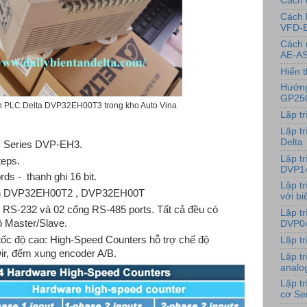
Cách 
Cách 
VFD-
Cách 
AE-AS
Hiển t
Hướng
GP25
ình PLC Delta DVP32EH00T3 trong kho Auto Vina
Lập t
Lập tr
Delta
 Series DVP-EH3.
Lập t
teps.
DVP1
rds - thanh ghi 16 bit.
Lập t
 lần DVP32EH00T2 , DVP32EH00T
với bi
 RS-232 và 02 cổng RS-485 ports. Tất cả đều có
Lập t
ộ Master/Slave.
DVP0
tốc độ cao: High-Speed Counters hỗ trợ chế độ
Lập t
Dir, đếm xung encoder A/B.
Lập t
analo
Lập t
cơ Se