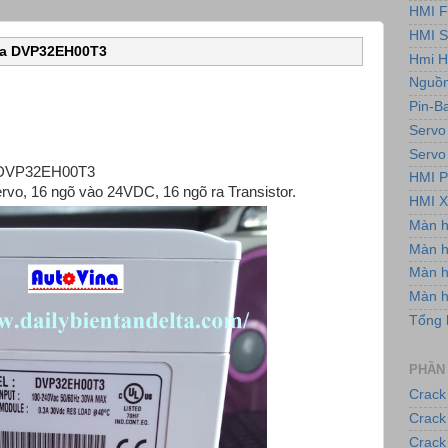
HMI F
HMI 
ta DVP32EH00T3
Hmi H
Nguồn
Pin-B
Servo
Servo
ta DVP32EH00T3
HMI P
rvo, 16 ngõ vào 24VDC, 16 ngõ ra Transistor.
HMI X
Màn 
Màn h
Màn 
Màn 
Tổng 
PHẦN
Crack
Crack
Crack