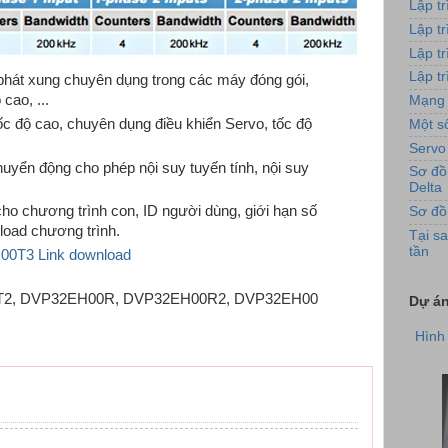
Lập t
Lập t
Lập t
Lập tr
ển phát xung chuyên dụng trong các máy đóng gói,
cao, ...
Mạng 
ốc độ cao, chuyên dụng điều khiển Servo, tốc độ
Một số
Servo
chuyển động cho phép nội suy tuyến tính, nội suy
Sơ đồ
Delta
ho chương trình con, ID người dùng, giới hạn số
Sơ đồ
load chương trình.
Tại sa
tần
H00T3 Link download
Hình 
T2, DVP32EH00R, DVP32EH00R2, DVP32EH00
Dự án