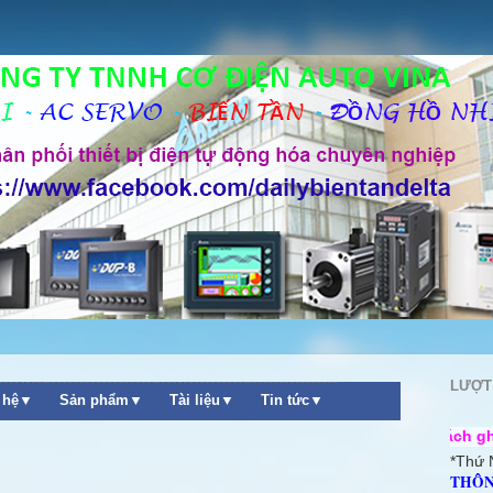
LƯỢT
n hệ▼
Sản phẩm▼
Tài liệu▼
Tin tức▼
++ Chào mừng quý khách ghé thăm website 
*Thứ 
THÔN