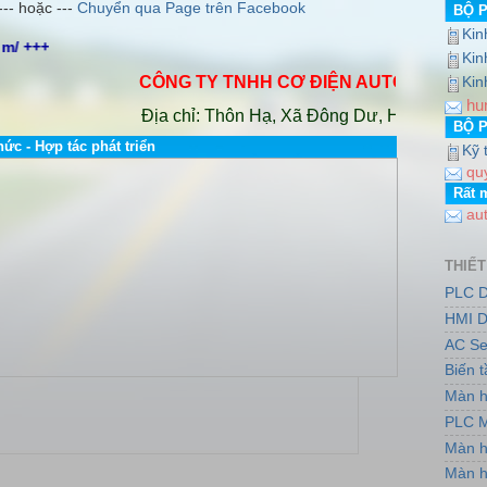
--- hoặc ---
Chuyển qua Page trên Facebook
BỘ 
Kin
http://www.dailybientandelta.com/ +++ http://w
Kin
CÔNG TY TNHH CƠ ĐIỆN AUTO VINA
.
Hotline
Kin
hu
Địa chỉ: Thôn Hạ, Xã Đông Dư, Huyện Gia Lâm, 
BỘ 
hức - Hợp tác phát triển
Kỹ 
qu
Rất 
au
THIẾT
PLC D
HMI D
AC Se
Biến 
Màn h
PLC M
Màn h
Màn h