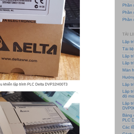
Phần 
Phần 
Phần
TÀI L
Lập t
Tài l
Lập t
Lập tr
Màn h
Hướng
Lập tr
ều khiển lập trình PLC Delta DVP32H00T3
Lập tr
độ m
Lập t
DVP0
Bảng 
PLC D
Các lỗ