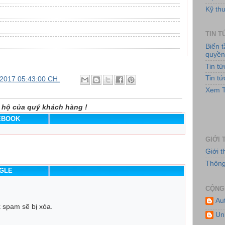
Kỹ thu
TIN 
Biến 
quyề
Tin t
Tin t
/2017 05:43:00 CH
Hệ
Xem T
 hộ của quý khách hàng !
CEBOOK
GIỚI 
Giới 
Thông 
OGLE
CỘNG
Hệ
Au
k spam sẽ bị xóa.
Un