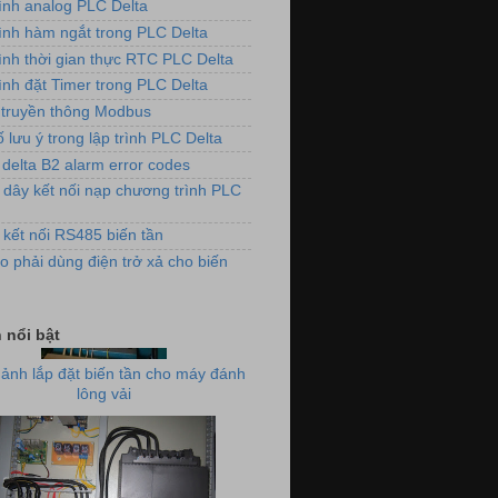
rình analog PLC Delta
rình hàm ngắt trong PLC Delta
rình thời gian thực RTC PLC Delta
ình đặt Timer trong PLC Delta
truyền thông Modbus
 lưu ý trong lập trình PLC Delta
 delta B2 alarm error codes
 dây kết nối nạp chương trình PLC
 kết nối RS485 biến tần
o phải dùng điện trở xả cho biến
ảnh lắp đặt biến tần cho máy đánh
 nổi bật
lông vải