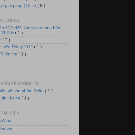
ật giải pháp | Delta
( 9 )
TỨC CHUNG
tần ACCel30- American mua bản
n VFD-E
( 1 )
ức
( 2 )
ức biển Đông 2012
( 1 )
 thống tủ động lực và chiếu sáng
V Online
( 1 )
THIỆU VỀ CHÚNG TÔI
thiệu về sản phẩm Delta
( 1 )
tin liên hệ
( 1 )
 TÁC VIÊN
 thống quạt, tiền đông kho lạnh
toVina
known