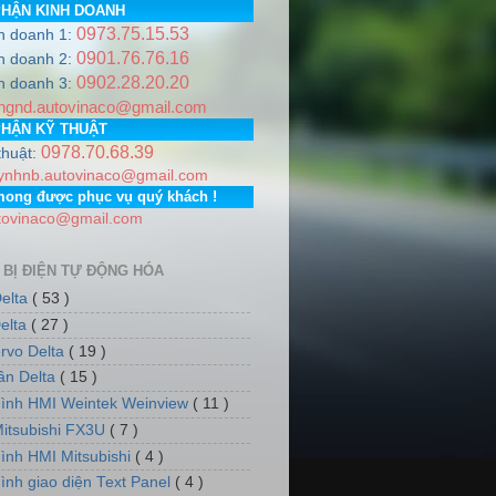
PHẬN KINH DOANH
0973.75.15.53
h doanh 1:
ww.auto-vina.com/ +++
0901.76.76.16
h doanh 2:
0902.28.20.20
0978.706.839 / 0973.751.553
Email:
autovinaco@gmail.com
h doanh 3:
ngnd.autovinaco@gmail.com
Thành phố Hà Nội. PGD: Số nhà 7, dãy 5, tổ dân phố số 12, 
PHẬN KỸ THUẬT
0978.70.68.39
thuật:
ynhnb.autovinaco@gmail.com
mong được phục vụ quý khách !
tovinaco@gmail.com
 BỊ ĐIỆN TỰ ĐỘNG HÓA
elta
( 53 )
elta
( 27 )
rvo Delta
( 19 )
tần Delta
( 15 )
ình HMI Weintek Weinview
( 11 )
itsubishi FX3U
( 7 )
ình HMI Mitsubishi
( 4 )
ình giao diện Text Panel
( 4 )