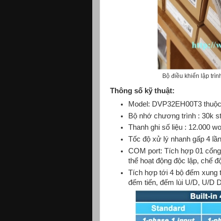
Bộ điều khiển lập tr
Thông số kỹ thuật:
Model: DVP32EH00T3 thuộc
Bộ nhớ chương trình : 30k s
Thanh ghi số liệu : 12.000 wo
Tốc độ xử lý nhanh gấp 4
COM port: Tích hợp 01 cổng
thể hoạt động độc lập, chế đ
Tích hợp tới 4 bộ đếm xung 
đếm tiến, đếm lùi U/D, U/D 