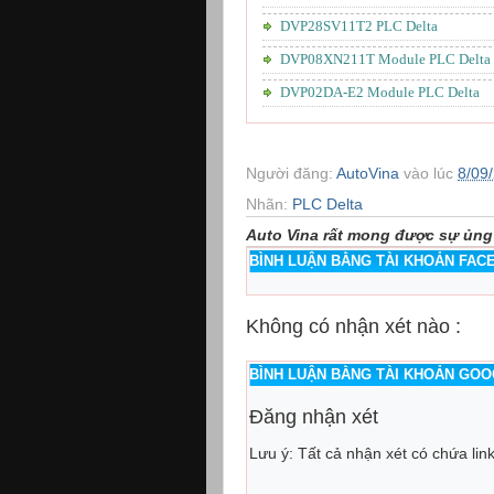
DVP28SV11T2 PLC Delta
DVP08XN211T Module PLC Delta
DVP02DA-E2 Module PLC Delta
Người đăng:
AutoVina
vào lúc
8/09
Nhãn:
PLC Delta
Auto Vina rất mong được sự ủng
BÌNH LUẬN BẰNG TÀI KHOẢN FA
Không có nhận xét nào :
BÌNH LUẬN BẰNG TÀI KHOẢN GO
Đăng nhận xét
Lưu ý: Tất cả nhận xét có chứa lin