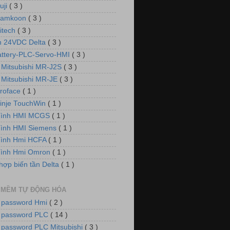
uji
( 3 )
Samkoon
( 3 )
itech
( 3 )
 24VDC Delta
( 3 )
attery-PLC-Servo-HMI
( 3 )
 Mitsubishi MR-J2S
( 3 )
 Mitsubishi MR-JE
( 3 )
roface
( 1 )
inje TouchWin
( 1 )
hình HMI MCGS
( 1 )
ình HMI Siemens
( 1 )
hình Hmi HCFA
( 1 )
hình Hmi Omron
( 1 )
hợp biến tần Delta
( 1 )
 MỀM TỰ ĐỘNG HÓA
 password Hmi
( 2 )
 password PLC
( 14 )
 password PLC Mitsubishi
( 3 )