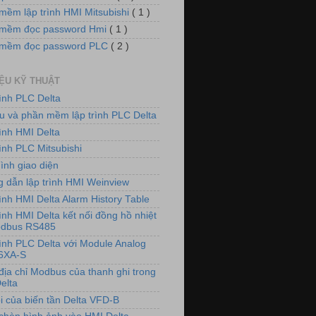
mềm lập trình HMI Mitsubishi
( 1 )
mềm đọc password Hmi
( 1 )
 mềm đọc password PLC
( 2 )
IỆU KỸ THUẬT
rình PLC Delta
iệu và phần mềm lập trình PLC Delta
rình HMI Delta
ình PLC Mitsubishi
ình giao diện
 dẫn lập trình HMI Weinview
ình HMI Delta Alarm History Table
ình HMI Delta kết nối đồng hồ nhiệt
odbus RS485
rình PLC Delta với Module Analog
6XA-S
địa chỉ Modbus của thanh ghi trong
elta
i của biến tần Delta VFD-B