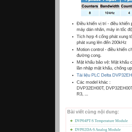
Điều khiển vị trí - điều khi
máy dán nhãn, máy in tốc độ 
Tích hợp 4 cổng phát xung t
phát xung lên đến 200kHz
Motion control - điều khiển 
đường cong.
Mật khẩu bảo vệ: Mật khẩu c
lần nhập mật khẩu, chống up
Tài liệu PLC Delta DVP32E
Các model khác :
DVP32EH00T, DVP32EH00
R3, ...
Bài viết cùng nội dung:
DVP04PT-S Temperature Module
DVP02DA-S Analog Module