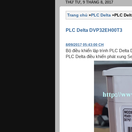
THỨ TƯ, 9 THÁNG 8, 2017
Trang chủ
»
PLC Delta
»
PLC Del
PLC Delta DVP32EH00T3
8/09/2017 05:43:00 CH
Bộ điều khiển lập trình PLC Del
PLC Delta điều khiển phát xung Se