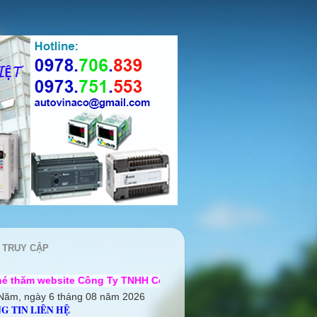
 TRUY CẬP
Công Ty TNHH Cơ điện Auto Vina ++ Chúng tôi rất mong được h
Năm, ngày 6 tháng 08 năm 2026
G TIN LIÊN HỆ