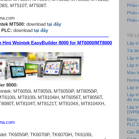
8S, MT510T, MT508T.
Phần 
Phần 
ina.com
Phần
ntek MT500:
download
tại đây
i PLC:
download
tại đây
TÀI L
----------------------------------------------------------------------
h Hmi Weintek EasyBuilder 8000 for MT6000/MT8000
Lập t
Tài l
Lập t
Lập tr
Màn h
Hướng
er 8000:
Lập tr
tek: MT6050i, MT8050i, MT6050iP, MT8050iP,
Lập tr
MT6100i, MT8100i, MT8104iH, MT6056T, MT8056T,
độ m
T8080T, MT8104T, MT8121T, MT8104X, MT8104XH,
Lập t
DVP0
Bảng 
ina.com
PLC D
Các lỗ
del: TK6050iP, TK6070iP, TK6070iH, TK6100i,