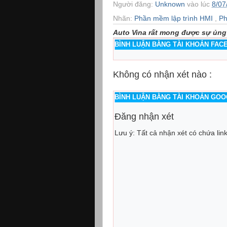
Người đăng:
Unknown
vào lúc
8/07
Nhãn:
Phần mềm lập trình HMI
,
Ph
Auto Vina rất mong được sự ủng
BÌNH LUẬN BẰNG TÀI KHOẢN FA
Không có nhận xét nào :
BÌNH LUẬN BẰNG TÀI KHOẢN GO
Đăng nhận xét
Lưu ý: Tất cả nhận xét có chứa lin