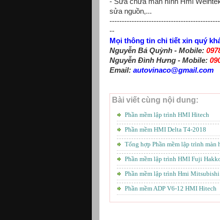
- Sửa chữa màn hình Hmi Weintek
sửa nguồn,...
---------------------------------------------
--
Mọi thông tin chi tiết xin quý kh
Nguyễn Bá Quỳnh - Mobile:
097
Nguyễn Đình Hưng - Mobile:
09
Email:
autovinaco@gmail.com
Bài viết cùng nội dung:
Phần mềm lập trình HMI Hitech
Phần mềm HMI Delta T4-2018
Tổng hợp Phần mềm lập trình màn 
Phần mềm lập trình HMI Fuji Hakk
Phần mềm lập trình Hmi Mitsubi
Phần mềm ADP V6-12 HMI Hitech