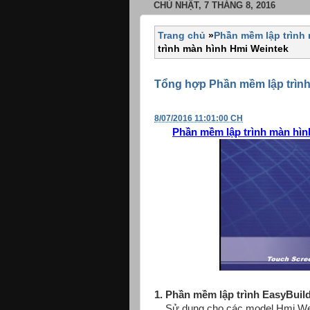
CHỦ NHẬT, 7 THÁNG 8, 2016
Trang chủ
»
Phần mềm lập trình
trình màn hình Hmi Weintek
Tổng hợp Phần mềm lập trình
8/07/2016 11:01:00 CH
Phần mềm lập trình màn hìn
1. Phần mềm lập trình EasyBuild
Sử dụng cho các model Hmi We