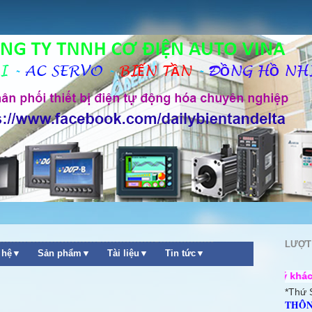
LƯỢT
n hệ▼
Sản phẩm▼
Tài liệu▼
Tin tức▼
++ Chào mừng quý khách ghé thăm web
*Thứ 
THÔN