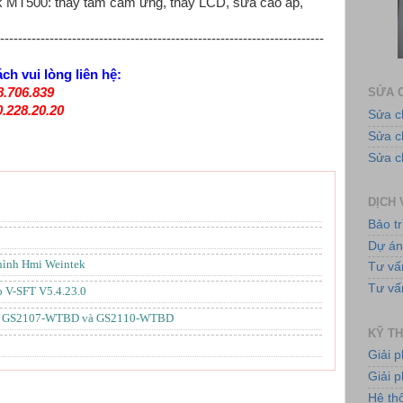
 MT500: thay tấm cảm ứng, thay LCD, sửa cao áp,
------------------------------------------------------------------------
Ứng 
ách vui lòng liên hệ:
8.706.839
SỬA C
0.228.20.20
Sửa c
Sửa 
Sửa c
DỊCH 
Bảo tr
Tủ
Dự á
hình Hmi Weintek
Tư vấ
Tư vấ
o V-SFT V5.4.23.0
shi GS2107-WTBD và GS2110-WTBD
KỸ TH
Giải 
Giải p
Bơ
Hệ th