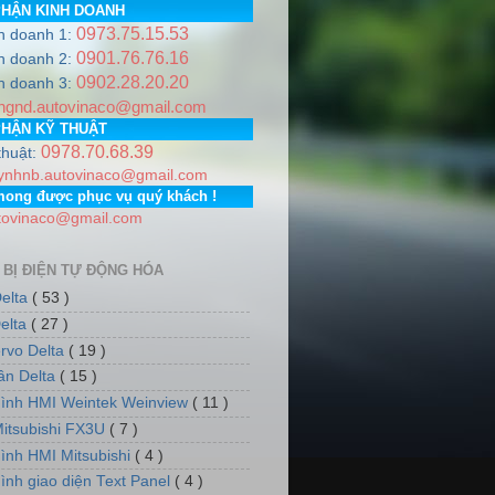
PHẬN KINH DOANH
0973.75.15.53
h doanh 1:
0901.76.76.16
h doanh 2:
0902.28.20.20
A
.
Hotline
0978.706.839 / 0973.751.553
Email:
autovinaco@g
h doanh 3:
ngnd.autovinaco@gmail.com
Gia Lâm, Thành phố Hà Nội. PGD: Số nhà 7, dãy 5, tổ dân ph
PHẬN KỸ THUẬT
0978.70.68.39
thuật:
ynhnb.autovinaco@gmail.com
mong được phục vụ quý khách !
tovinaco@gmail.com
 BỊ ĐIỆN TỰ ĐỘNG HÓA
elta
( 53 )
elta
( 27 )
rvo Delta
( 19 )
tần Delta
( 15 )
ình HMI Weintek Weinview
( 11 )
itsubishi FX3U
( 7 )
ình HMI Mitsubishi
( 4 )
ình giao diện Text Panel
( 4 )