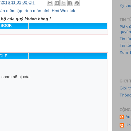
/2016 11:01:00 CH
Kỹ thu
ần mềm lập trình màn hình Hmi Weintek
 hộ của quý khách hàng !
TIN 
CEBOOK
Biến 
quyề
Tin t
Tin t
Hệ
Xem T
OGLE
k spam sẽ bị xóa.
GIỚI 
Giới 
Thông 
CỘNG
Au
Hệ
Un