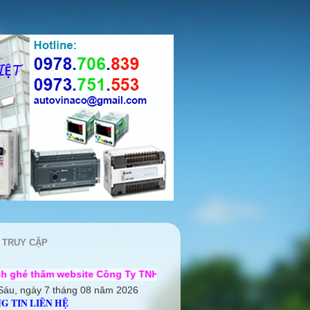
 TRUY CẬP
site Công Ty TNHH Cơ điện Auto Vina ++ Chúng tôi rất mong đư
Sáu, ngày 7 tháng 08 năm 2026
G TIN LIÊN HỆ