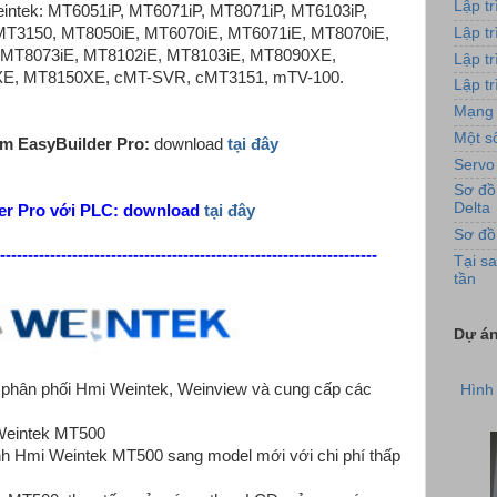
Lập t
ntek: MT6051iP, MT6071iP, MT8071iP, MT6103iP,
T3150, MT8050iE, MT6070iE, MT6071iE, MT8070iE,
Lập t
 MT8073iE, MT8102iE, MT8103iE, MT8090XE,
Lập t
E, MT8150XE, cMT-SVR, cMT3151, mTV-100.
Lập tr
Mạng 
Một số
ềm
EasyBuilder Pro
:
download
tại đây
Servo
Sơ đồ
Delta
er Pro
với PLC:
download
tại đây
Sơ đồ
--------------------------------------------------------------------
Tại sa
tần
Dự án
Hình 
phân phối Hmi Weintek, Weinview và cung cấp các
Weintek MT500
ình Hmi Weintek MT500 sang model mới với chi phí thấp