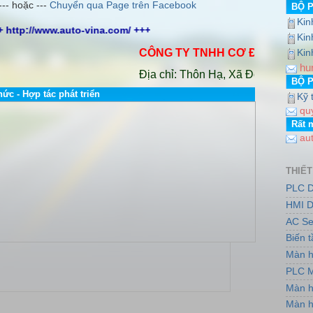
--- hoặc ---
Chuyển qua Page trên Facebook
BỘ 
Kin
+ http://www.auto-vina.com/ +++
Kin
CÔNG TY TNHH CƠ ĐIỆN AUTO VIN
Kin
hu
Địa chỉ: Thôn Hạ, Xã Đông Dư, Huyện 
BỘ 
hức - Hợp tác phát triển
Kỹ 
qu
Rất 
au
THIẾT
PLC D
HMI D
AC Se
Biến 
Màn h
PLC M
Màn h
Màn h