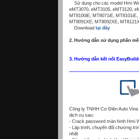
Sử dụng cho các model Hmi Wei
eMT3070, eMT3105, eMT3120, eM
MT8100iE, MT8071iE, MT8101iE,
MT8091XE, MT8092XE, MT8121X
Download
tại đây
2. Hướng dẫn sử dụng phần m
3. Hướng dẫn kết nối
EasyBuild
---------------------------------------------
Công ty TNHH Cơ Điện Auto Vina 
dịch vụ sau:
- Crack password màn hình Hmi 
- Lập trình, chuyển đổi chương tr
nhất