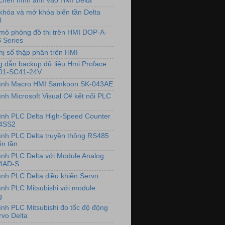
chèn hình ảnh vào HMI Delta
khóa và mở khóa biến tần Delta
B
mô phỏng đồ thị trên HMI DOP-A-
 Series
hị số thập phân trên HMI
 dẫn backup dữ liệu Hmi Proface
01-SC41-24V
rình Macro HMI Samkoon SK-043AE
ình Microsoft Visual C# kết nối PLC
rình PLC Delta High-Speed Counter
4SS2
rình PLC Delta truyền thông RS485
ến tần
rình PLC Delta với Module Analog
4AD-S
rình PLC Delta điều khiển Servo
rình PLC Mitsubishi với module
g
rình PLC Mitsubishi đo tốc độ động
rvo Delta