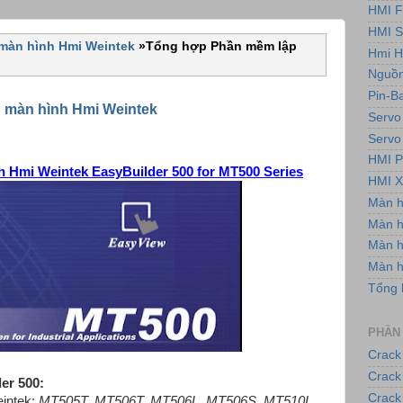
HMI F
HMI 
 màn hình Hmi Weintek
»
Tổng hợp Phần mềm lập
Hmi H
Nguồn
Pin-B
 màn hình Hmi Weintek
Servo
Servo
HMI P
h Hmi Weintek EasyBuilder 500 for MT500 Series
HMI X
Màn 
Màn h
Màn 
Màn 
Tổng 
PHẦN
Crack
Crack
er 500:
Crack
intek:
MT505T, MT506T, MT506L, MT506S, MT510L,