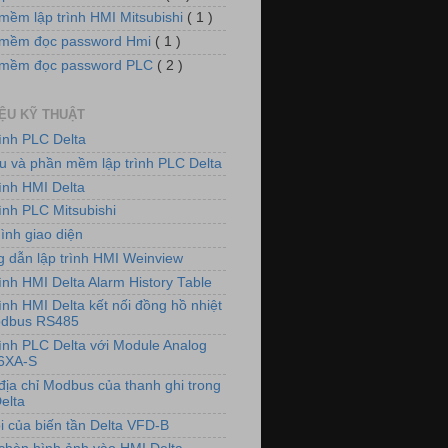
mềm lập trình HMI Mitsubishi
( 1 )
mềm đọc password Hmi
( 1 )
 mềm đọc password PLC
( 2 )
IỆU KỸ THUẬT
rình PLC Delta
iệu và phần mềm lập trình PLC Delta
rình HMI Delta
ình PLC Mitsubishi
ình giao diện
 dẫn lập trình HMI Weinview
ình HMI Delta Alarm History Table
ình HMI Delta kết nối đồng hồ nhiệt
odbus RS485
rình PLC Delta với Module Analog
6XA-S
địa chỉ Modbus của thanh ghi trong
elta
i của biến tần Delta VFD-B