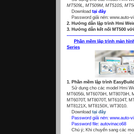
MT509L, MT509M, MT510S, MT50
Download
tại đây
Password giải nén: www.auto-v
2. Hướng dẫn lập trình Hmi Wei
3. Hướng dẫn kết nối MT500 vớ
---------------------------------------------
Phần mềm lập trình màn hìn
Series
1. Phần mềm lập trình EasyBuild
Sử dụng cho các model Hmi Wein
MT6056i, MT6070iH, MT8070iH, 
MT6070T, MT8070T, MT6104T, M
MT8121X, MT8150X, WT3010.
Download
tại đây
Password giải nén: www.auto-v
Password file: autovinaco68
Chú ý; Khi chuyển sang các mo