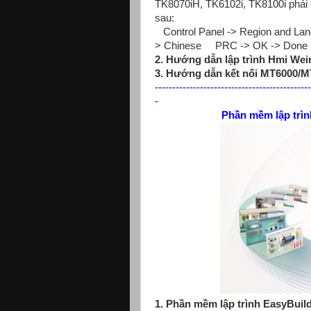
TK8070iH, TK6102i, TK8100i
phải
sau:
Control Panel -> Region and Lang
> Chinese PRC -> OK -> Done
2. Hướng dẫn lập trình Hmi We
3. Hướng dẫn kết nối MT6000/
---------------------------------------------
-
Phần mềm lập trình màn h
1. Phần mềm lập trình EasyBuild