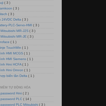
uji
( 3 )
Samkoon
( 3 )
itech
( 3 )
 24VDC Delta
( 3 )
attery-PLC-Servo-HMI
( 3 )
 Mitsubishi MR-J2S
( 3 )
 Mitsubishi MR-JE
( 3 )
roface
( 1 )
inje TouchWin
( 1 )
hình HMI MCGS
( 1 )
ình HMI Siemens
( 1 )
hình Hmi HCFA
( 1 )
hình Hmi Omron
( 1 )
hợp biến tần Delta
( 1 )
 MỀM TỰ ĐỘNG HÓA
 password Hmi
( 2 )
 password PLC
( 14 )
 password PLC Mitsubishi
( 3 )