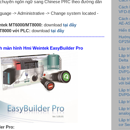
Cách 
chuyển ngôn ngữ sang Chinese PRC theo đường dẫn
Cách 
VFD-
uage -> Administrative -> Change system located -
Cách 
AE-AS
intek MT6000/MT8000:
download
tại đây
Hiển t
MT8000 với PLC:
download
tại đây
------------------------------------------------------------------------
Hướng
GP25
ình Hmi Weintek EasyBuilder Pro
Lập t
Lập tr
Delta
Lập t
DVP1
Lập t
với bi
Lập t
DVP0
Lập t
Lập t
analo
Lập t
cơ Se
er Pro: