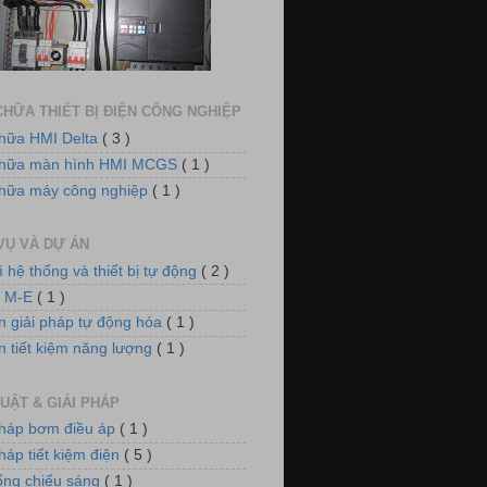
dụng biến tần VFD-E cho hệ thống
quạt thông gió
HỮA THIẾT BỊ ĐIỆN CÔNG NGHIỆP
hữa HMI Delta
( 3 )
chữa màn hình HMI MCGS
( 1 )
hữa máy công nghiệp
( 1 )
VỤ VÀ DỰ ÁN
ì hệ thống và thiết bị tự động
( 2 )
 điều khiển nồi hơi xử lý khí thải
n M-E
( 1 )
n giải pháp tự động hóa
( 1 )
n tiết kiệm năng lượng
( 1 )
UẬT & GIẢI PHÁP
pháp bơm điều áp
( 1 )
háp tiết kiệm điện
( 5 )
m điều áp cho hệ thống làm mát
ống chiếu sáng
( 1 )