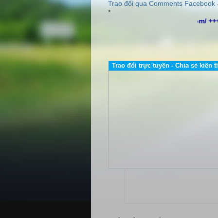
Trao đổi qua Comments Facebook
*
http://www.dailybientandelta.com/ ++
Trao đổi trực tuyến - Chia sẻ kiến t