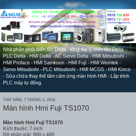
Nhà phân phối biến tần Delta - tổng đại lý biến tần Delta -
PLC Delta - HMI Delta - AC Servo Delta - HMI Mitsubishi -
HMI Proface - HMI Samkoon - HMI Fuji - HMI Weintek -
Servo Mitsubishi - PLC Mitsubishi - HMI MCGS - HMI Kinco
- Sửa chữa thay thế tấm cảm ứng màn hình HMI - Lập trình
PLC máy tự động.
THỨ NĂM, 7 THÁNG 1, 2016
Màn hình Hmi Fuji TS1070
Màn hình Hmi Fuji TS1070
Kích thước: 7 inch
Độ phân giải: 800 x 480