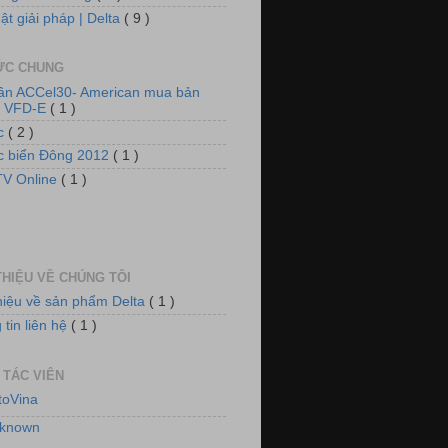
ật giải pháp | Delta
( 9 )
TỨC CHUNG
tần ACCel30- American mua bản
n VFD-E
( 1 )
ức
( 2 )
ức biển Đông 2012
( 1 )
 thống tủ động lực và chiếu sáng
V Online
( 1 )
THIỆU VỀ CHÚNG TÔI
thiệu về sản phẩm Delta
( 1 )
tin liên hệ
( 1 )
 TÁC VIÊN
toVina
 thống quạt, tiền đông kho lạnh
known