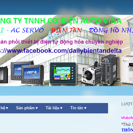
LƯỢT
n hệ▼
Sản phẩm▼
Tài liệu▼
Tin tức▼
++ Chào mừng quý khách ghé thăm webs
*Thứ 
THÔN