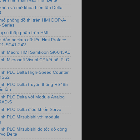
chèn hình ảnh vào HMI Delta
khóa và mở khóa biến tần Delta
B
mô phỏng đồ thị trên HMI DOP-A-
 Series
hị số thập phân trên HMI
 dẫn backup dữ liệu Hmi Proface
01-SC41-24V
rình Macro HMI Samkoon SK-043AE
ình Microsoft Visual C# kết nối PLC
rình PLC Delta High-Speed Counter
4SS2
rình PLC Delta truyền thông RS485
ến tần
rình PLC Delta với Module Analog
4AD-S
rình PLC Delta điều khiển Servo
rình PLC Mitsubishi với module
g
rình PLC Mitsubishi đo tốc độ động
rvo Delta