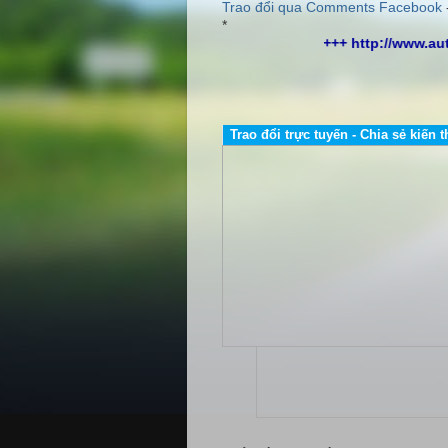
Trao đổi qua Comments Facebook
*
ybientandelta.com/ +++ http://www.auto-vina.com/ +++
Trao đổi trực tuyến - Chia sẻ kiến t