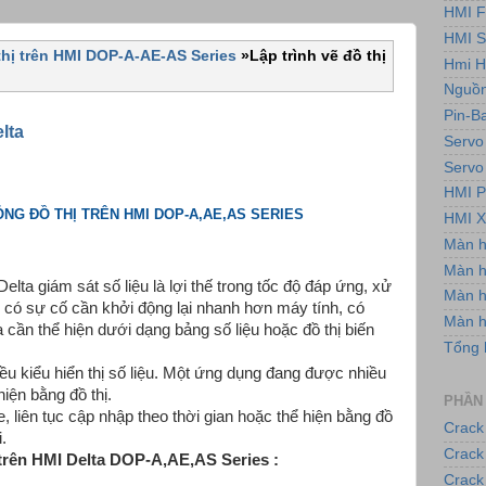
HMI F
HMI 
hị trên HMI DOP-A-AE-AS Series
»
Lập trình vẽ đồ thị
Hmi H
Nguồn
Pin-B
elta
Servo
Servo
HMI P
ỎNG ĐỒ THỊ TRÊN HMI DOP-A,AE,AS SERIES
HMI X
Màn 
Màn h
lta giám sát số liệu là lợi thế trong tốc độ đáp ứng, xử
Màn 
i có sự cố cần khởi động lại nhanh hơn máy tính, có
Màn 
cần thể hiện dưới dạng bảng số liệu hoặc đồ thị biến
Tổng 
ều kiểu hiển thị số liệu. Một ứng dụng đang được nhiều
hiện bằng đồ thị.
PHẦN
ne, liên tục cập nhập theo thời gian hoặc thể hiện bằng đồ
Crack
.
Crack
hị trên HMI Delta DOP-A,AE,AS Series :
Crack