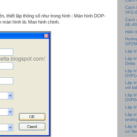
Cách 
Cách 
VFD-
ên, thiết lập thông số như trong hình : Màn hình DOP-
Cách 
ên màn hình là: Man hinh chinh.
AE-AS
Hiển t
Hướng
GP25
Lập t
Lập tr
Delta
Lập t
DVP1
Lập t
với bi
Lập t
DVP0
Lập t
Lập t
analo
Lập t
cơ Se