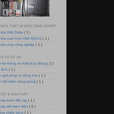
dụng biến tần VFD-E cho hệ thống
quạt thông gió
HỮA THIẾT BỊ ĐIỆN CÔNG NGHIỆP
hữa HMI Delta
( 3 )
chữa màn hình HMI MCGS
( 1 )
hữa máy công nghiệp
( 1 )
VỤ VÀ DỰ ÁN
ì hệ thống và thiết bị tự động
( 2 )
 điều khiển nồi hơi xử lý khí thải
n M-E
( 1 )
n giải pháp tự động hóa
( 1 )
n tiết kiệm năng lượng
( 1 )
UẬT & GIẢI PHÁP
pháp bơm điều áp
( 1 )
háp tiết kiệm điện
( 5 )
ống chiếu sáng
( 1 )
m điều áp cho hệ thống làm mát