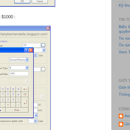
Kỹ thu
i $1000 :
TIN 
Biến 
quyề
Tin t
Tin t
Hệ
Xem T
GIỚI 
Giới 
Thông 
CỘNG
Au
Hệ
Un