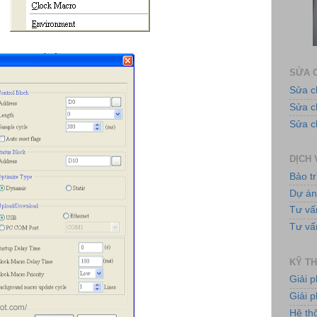
Ứng 
SỬA C
Sửa c
Sửa 
Sửa c
DỊCH 
Bảo tr
Tủ
Dự á
Tư vấ
Tư vấ
KỸ TH
Giải 
Giải p
Hệ th
Bơ