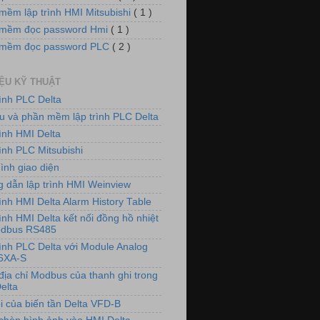
mềm lập trình HMI Mitsubishi
( 1 )
mềm đọc password Hmi
( 1 )
 mềm đọc password PLC
( 2 )
IỆU KỸ THUẬT
rình PLC Delta
iệu và phần mềm lập trình PLC Delta
rình HMI Delta
ình PLC Mitsubishi
ình giao diện
 dẫn lập trình HMI Weinview
ình HMI Delta Alarm History Table
ình HMI Delta kết nối đồng hồ nhiệt
odbus RS485
rình PLC Delta với Module Analog
6XA-S
địa chỉ Modbus của thanh ghi trong
elta
i của biến tần Delta VFD-B