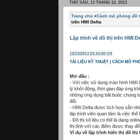
THỨ SÁU, 13 THÁNG 12, 2013
Trang chủ
»
Cách mô phỏng đồ t
trên HMI Delta
Lập trình vẽ đồ thị trên HMI D
12/13/2013 03:10:00 CH
TÀI LIỆU KỸ THUẬT | CÁCH MÔ PH
Mở đầu :
- Với việc sử dụng màn hình HMI De
lý khởi động, thời gian đáp ứng kh
những ứng dụng bắt buộc chúng ta 
đổi.
- HMI Delta được tích hợp sẵn nhi
lập trình viên quan tâm là việc thể 
- Đồ thị số liệu có thể là dạng onli
thị tĩnh với các điểm được thay đổi
Ví dụ về lập trình hiển thị đồ t