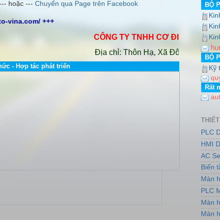
--- hoặc ---
Chuyển qua Page trên Facebook
BỘ 
Kin
Kin
CÔNG TY TNHH CƠ ĐIỆN AUTO VIN
Kin
hu
Địa chỉ: Thôn Hạ, Xã Đông Dư, Huyện G
BỘ 
hức - Hợp tác phát triển
Kỹ 
qu
Rất 
au
THIẾT
PLC D
HMI D
AC Se
Biến 
Màn h
PLC M
Màn h
Màn h