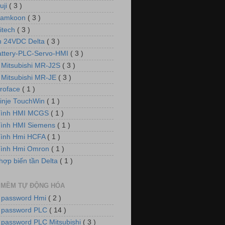
uji
( 3 )
Samkoon
( 3 )
itech
( 3 )
 24VDC Delta
( 3 )
attery-PLC-Servo-HMI
( 3 )
 Mitsubishi MR-J2S
( 3 )
 Mitsubishi MR-JE
( 3 )
roface
( 1 )
inje TouchWin
( 1 )
hình HMI MCGS
( 1 )
ình HMI Siemens
( 1 )
hình Hmi HCFA
( 1 )
hình Hmi Omron
( 1 )
hợp biến tần Delta
( 1 )
 MỀM TỰ ĐỘNG HÓA
 password Hmi
( 2 )
 password PLC
( 14 )
 password PLC Mitsubishi
( 3 )