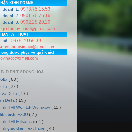
PHẬN KINH DOANH
0973.75.15.53
h doanh 1:
0901.76.76.16
h doanh 2:
0902.28.20.20
A
.
Hotline
0978.706.839 / 0973.751.553
Email:
autovinaco@gm
h doanh 3:
ngnd.autovinaco@gmail.com
ia Lâm, Thành phố Hà Nội. PGD: Số nhà 7, dãy 5, tổ dân phố
PHẬN KỸ THUẬT
0978.70.68.39
thuật:
ynhnb.autovinaco@gmail.com
mong được phục vụ quý khách !
tovinaco@gmail.com
 BỊ ĐIỆN TỰ ĐỘNG HÓA
elta
( 53 )
elta
( 27 )
rvo Delta
( 19 )
tần Delta
( 15 )
ình HMI Weintek Weinview
( 11 )
itsubishi FX3U
( 7 )
ình HMI Mitsubishi
( 4 )
ình giao diện Text Panel
( 4 )