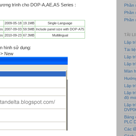
hương trình cho DOP-A,AE,AS Series :
Phần 
Phần 
Phần
2009-05-18
19.1MB
Single-Language
es
2007-09-03
59.5MB
Include panel size with DOP-A75
TÀI L
es
2010-09-23
67.3MB
Multilingual
Lập t
àn hình sử dụng:
Tài l
 => New
Lập t
Lập tr
Màn h
Hướng
Lập tr
Lập tr
độ m
Lập t
DVP0
Bảng 
PLC D
Các lỗ