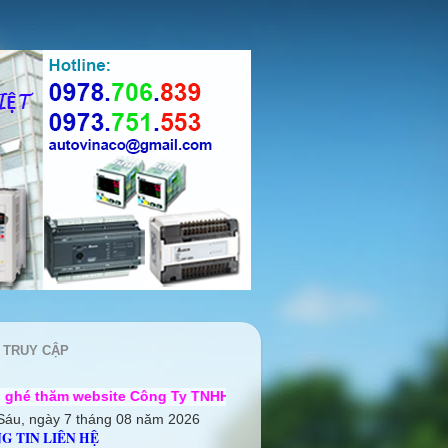
 TRUY CẬP
ite Công Ty TNHH Cơ điện Auto Vina ++ Chúng tôi rất mong đư
Sáu, ngày 7 tháng 08 năm 2026
G TIN LIÊN HỆ