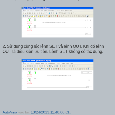
2. Sử dụng cùng lúc lệnh SET và lệnh OUT. Khi đó lệnh
OUT là điều kiện ưu tiên. Lệnh SET không có tác dụng.
AutoVina
vào lúc
10/24/2013 11:40:00 CH