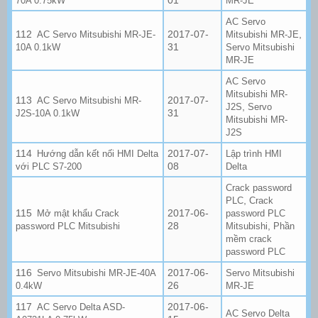
70A 0.75kW
MR-JE
AC Servo
2017-07-
,
AC Servo Mitsubishi MR-JE-
Mitsubishi MR-JE
31
10A 0.1kW
Servo Mitsubishi
MR-JE
AC Servo
Mitsubishi MR-
2017-07-
AC Servo Mitsubishi MR-
,
J2S
Servo
31
J2S-10A 0.1kW
Mitsubishi MR-
J2S
2017-07-
Hướng dẫn kết nối HMI Delta
Lập trình HMI
08
với PLC S7-200
Delta
Crack password
,
PLC
Crack
2017-06-
Mở mật khẩu Crack
password PLC
28
,
password PLC Mitsubishi
Mitsubishi
Phần
mềm crack
password PLC
2017-06-
Servo Mitsubishi MR-JE-40A
Servo Mitsubishi
26
0.4kW
MR-JE
2017-06-
AC Servo Delta ASD-
AC Servo Delta