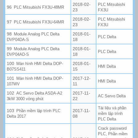
2018-02-
PLC Mitsubishi
PLC Mitsubishi FX3U-48MR
23
FX3U
2018-02-
PLC Mitsubishi
PLC Mitsubishi FX3U-64MR
23
FX3U
2018-01-
Module Analog PLC Delta
PLC Delta
18
DVP04DA-S
2018-01-
Module Analog PLC Delta
PLC Delta
18
DVP04AD-S
2018-01-
Màn hình HMI Delta DOP-
HMI Delta
15
B07SS411
2017-12-
Màn hình HMI Delta DOP-
HMI Delta
11
107WV
2017-11-
AC Servo Delta ASDA-A2
AC Servo Delta
22
3kW 3000 vòng phút
Tài liệu và phần
2017-11-
Phần mềm lập trình PLC
mềm lập trình
08
Delta 2017
PLC Delta
Crack password
,
PLC
Phần mềm