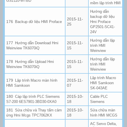
GS2110-WTBD
mềm lập trình HMI
Hướng dẫn
backup dữ liệu
2015-11-
Backup dữ liệu HMI Proface
Hmi Proface
25
GP2501-SC41-
24V
Hướng dẫn lập
2015-11-
Hướng dẫn Download Hmi
trình HMI
15
Weinview TK6070iQ
Weinview
Hướng dẫn lập
2015-11-
Hướng dẫn Upload Hmi
trình HMI
15
Weinview TK6070iQ
Weinview
Lập trình Macro
2015-11-
Lập trình Macro màn hình
HMI Samkoon
07
HMI Samkoon
SK-043AE
2015-10-
Cáp lập trình PLC Siemens
Cable PLC
18
S7-200 6ES7901-3BD30-0XA0
Siemens
2015-10-
Sửa chữa và Thay tấm cảm
Sửa chữa màn
18
ứng Hmi Mcgs TPC7062KX
hình HMI MCGS
,
AC Servo Delta