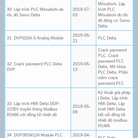
,
Mitsubishi
Lập
2019-07-
Lập trình PLC Mitsubishi đo
trình PLC
03
tốc độ Servo Delta
Mitsubishi đo tốc
độ động cơ Servo
Delta
2019-05-
DVP02DA-S Analog Module
PLC Delta
21
Crack password
,
PLC
Crack
password PLC
2019-05-
Crack password PLC Delta
,
Delta
Mở khóa
13
DVP
,
PLC Delta
Phần
mềm crack
password PLC
Kỹ thuật giải pháp
,
| Delta
Lập trình
,
Lập trình HMI Delta DOP-
HMI Delta
Lập
2019-05-
107BV truyền thông Modbus
trình HMI Delta
09
RS485 với đồng hồ nhiệt độ
kết nối đồng hồ
nhiệt độ modbus
RS485
2019-04-
DVP08SM11N Module PLC
PLC Delta