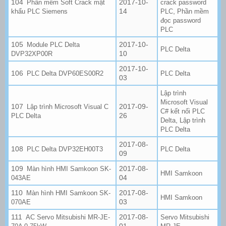
2017-10-
Phần mềm Soft Crack mật
crack password
14
,
khẩu PLC Siemens
PLC
Phần mềm
đọc password
PLC
2017-10-
Module PLC Delta
PLC Delta
10
DVP32XP00R
2017-10-
PLC Delta DVP60ES00R2
PLC Delta
03
Lập trình
Microsoft Visual
2017-09-
Lập trình Microsoft Visual C
C# kết nối PLC
26
PLC Delta
,
Delta
Lập trình
PLC Delta
2017-08-
PLC Delta DVP32EH00T3
PLC Delta
09
2017-08-
Màn hình HMI Samkoon SK-
HMI Samkoon
04
043AE
2017-08-
Màn hình HMI Samkoon SK-
HMI Samkoon
03
070AE
2017-08-
AC Servo Mitsubishi MR-JE-
Servo Mitsubishi
01