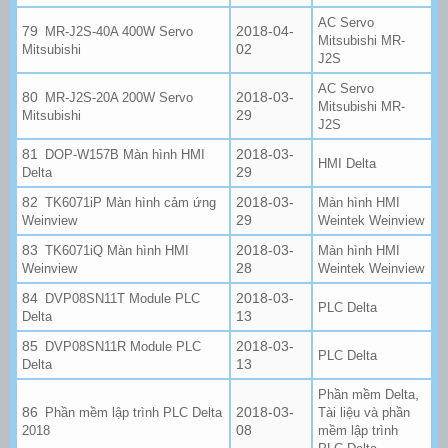
AC Servo
2018-04-
MR-J2S-40A 400W Servo
Mitsubishi MR-
02
Mitsubishi
J2S
AC Servo
2018-03-
MR-J2S-20A 200W Servo
Mitsubishi MR-
29
Mitsubishi
J2S
2018-03-
DOP-W157B Màn hình HMI
HMI Delta
29
Delta
2018-03-
TK6071iP Màn hình cảm ứng
Màn hình HMI
29
Weinview
Weintek Weinview
2018-03-
TK6071iQ Màn hình HMI
Màn hình HMI
28
Weinview
Weintek Weinview
2018-03-
DVP08SN11T Module PLC
PLC Delta
13
Delta
2018-03-
DVP08SN11R Module PLC
PLC Delta
13
Delta
,
Phần mềm Delta
2018-03-
Phần mềm lập trình PLC Delta
Tài liệu và phần
08
2018
mềm lập trình