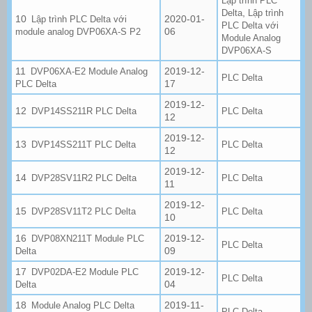
Lập trình PLC
,
Delta
Lập trình
2020-01-
Lập trình PLC Delta với
PLC Delta với
06
module analog DVP06XA-S P2
Module Analog
DVP06XA-S
2019-12-
DVP06XA-E2 Module Analog
PLC Delta
17
PLC Delta
2019-12-
DVP14SS211R PLC Delta
PLC Delta
12
2019-12-
DVP14SS211T PLC Delta
PLC Delta
12
2019-12-
DVP28SV11R2 PLC Delta
PLC Delta
11
2019-12-
DVP28SV11T2 PLC Delta
PLC Delta
10
2019-12-
DVP08XN211T Module PLC
PLC Delta
09
Delta
2019-12-
DVP02DA-E2 Module PLC
PLC Delta
04
Delta
2019-11-
Module Analog PLC Delta
PLC Delta