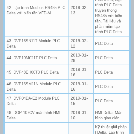
trình PLC Delta
2019-02-
Lập trình Modbus RS485 PLC
truyền thông
13
Delta với biến tần VFD-M
RS485 với biến
,
tần
Tài liệu và
phần mềm lập
trình PLC Delta
2019-02-
DVP16SN11T Module PLC
PLC Delta
12
Delta
2019-01-
DVP10MC11T PLC Delta
PLC Delta
28
2019-01-
DVP48EH00T3 PLC Delta
PLC Delta
16
2019-01-
DVP16SM11N Module PLC
PLC Delta
16
Delta
2019-01-
DVP04DA-E2 Module PLC
PLC Delta
15
Delta
2019-01-
,
DOP-107CV màn hình HMI
HMI Delta
Màn
10
Delta
hình giao diện
Kỹ thuật giải pháp
,
| Delta
Lập trình