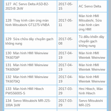
2017-05-
AC Servo Delta ASD-B2-
AC Servo Delta
15
2023-B 2kW
Màn hình HMI
2017-05-
,
Thay kính cảm ứng màn
Mitsubishi
Sửa
11
hình Mitsubishi GT1275-VNBA
màn hình cảm
ứng HMI
Tủ điều khiển dây
2017-05-
Sửa chữa dây chuyền gạch
chuyển gạch
08
không nung
không nung
2017-04-
Màn hình HMI Weinview
Màn hình HMI
19
TK6070iP
Weintek Weinview
2017-04-
Màn hình HMI Weinview
Màn hình HMI
19
TK6050iP
Weintek Weinview
2017-04-
Màn hình HMI Weinview
Màn hình HMI
19
TK6070iQ
Weintek Weinview
2017-03-
,
Màn hình HMI Hitech
Hmi Hitech
Màn
29
PWS5600S-S
hình Hitech
2017-03-
Servo Mitsubishi MR-J2S-
Servo Mitsubishi
29
100A 1kW
MR-J2S