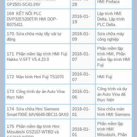
HMI Proface
28
GP2501-SC41-24V
KẾT NỐI PLC
Lập trình HMI
2016-01-
,
DVP32ES200T/R HMI DOP-
Delta
Lập trình
19
B07S411
PLC Delta
2016-01-
Sửa chữa máy tẩy vải tự
Sửa chữa máy
09
động
công nghiệp
Phần mềm lập
2016-01-
,
Phần mềm lập trình HMI Fuji
trình HMI
Phần
07
Hakko V-SFT V5.4.23.0
mềm lập trình HMI
Fuji
2016-01-
Màn hình Hmi Fuji TS1070
HMI Fuji
07
Công trình và dự
2016-01-
Công trình dự án Auto Vina
án Auto Vina đã
06
thực hiện
thực hiện
2016-01-
Sửa chữa Hmi Siemens
Sửa chữa màn
01
Smart700iE 6AV6648-0BC11-3AX0
hình HMI Siemens
Phần mềm lập
Phần mềm lập trình Hmi
2016-01-
trình HMI
Mitsubishi GS2107-WTBD và
01
,
Mitsubishi
Phần