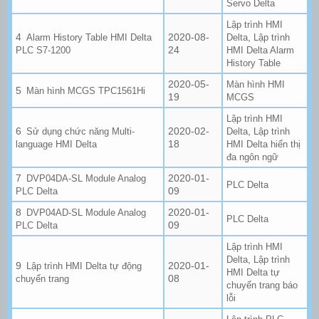
Servo Delta
Lập trình HMI
2020-08-
,
Alarm History Table HMI Delta
Delta
Lập trình
24
PLC S7-1200
HMI Delta Alarm
History Table
2020-05-
Màn hình HMI
Màn hình MCGS TPC1561Hi
19
MCGS
Lập trình HMI
2020-02-
,
Sử dụng chức năng Multi-
Delta
Lập trình
18
language HMI Delta
HMI Delta hiển thị
đa ngôn ngữ
2020-01-
DVP04DA-SL Module Analog
PLC Delta
09
PLC Delta
2020-01-
DVP04AD-SL Module Analog
PLC Delta
09
PLC Delta
Lập trình HMI
,
Delta
Lập trình
2020-01-
Lập trình HMI Delta tự động
HMI Delta tự
08
chuyển trang
chuyển trang báo
lỗi