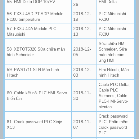
HMI Delta DOP-107EV
HMI Delta
26
2018-12-
FX3U-4AD-PT-ADP Module
PLC Mitsubishi
19
Pt100 temperature
FX3U
2018-12-
FX3U-4DA Module PLC
PLC Mitsubishi
13
Mitsubishi
FX3U
Sửa chữa HMI
2018-12-
,
XBTOT5320 Sửa chữa màn
Schneider
Sửa
05
hình Schneider
màn hình cảm
ứng HMI
2018-12-
,
PWS1711-STN Màn hình
Hmi Hitech
Màn
03
Hitech
hình Hitech
,
Cable PLC Delta
Cable PLC
2018-11-
Cable kết nối PLC HMI Servo
,
Siemens
Cable-
30
Biến tần
PLC-HMI-Servo-
bientan
Crack password
2018-11-
,
Crack password PLC Xinje
PLC
Phần mềm
07
XC3
crack password
PLC