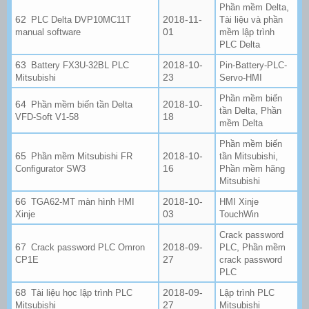
,
Phần mềm Delta
2018-11-
PLC Delta DVP10MC11T
Tài liệu và phần
01
manual software
mềm lập trình
PLC Delta
2018-10-
Battery FX3U-32BL PLC
Pin-Battery-PLC-
23
Mitsubishi
Servo-HMI
Phần mềm biến
2018-10-
Phần mềm biến tần Delta
,
tần Delta
Phần
18
VFD-Soft V1-58
mềm Delta
Phần mềm biến
2018-10-
,
Phần mềm Mitsubishi FR
tần Mitsubishi
16
Configurator SW3
Phần mềm hãng
Mitsubishi
2018-10-
TGA62-MT màn hình HMI
HMI Xinje
03
Xinje
TouchWin
Crack password
2018-09-
,
Crack password PLC Omron
PLC
Phần mềm
27
CP1E
crack password
PLC
2018-09-
Tài liệu học lập trình PLC
Lập trình PLC
27
Mitsubishi
Mitsubishi