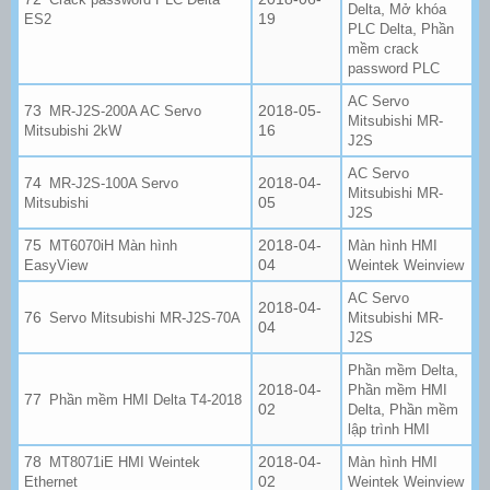
,
Delta
Mở khóa
19
ES2
,
PLC Delta
Phần
mềm crack
password PLC
AC Servo
2018-05-
MR-J2S-200A AC Servo
Mitsubishi MR-
16
Mitsubishi 2kW
J2S
AC Servo
2018-04-
MR-J2S-100A Servo
Mitsubishi MR-
05
Mitsubishi
J2S
2018-04-
MT6070iH Màn hình
Màn hình HMI
04
EasyView
Weintek Weinview
AC Servo
2018-04-
Servo Mitsubishi MR-J2S-70A
Mitsubishi MR-
04
J2S
,
Phần mềm Delta
2018-04-
Phần mềm HMI
Phần mềm HMI Delta T4-2018
02
,
Delta
Phần mềm
lập trình HMI
2018-04-
MT8071iE HMI Weintek
Màn hình HMI
02
Ethernet
Weintek Weinview