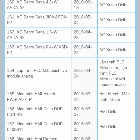
2016-06-
AC Servo Delta 4.5kW
AC Servo Delta
19
ASDA-A2
2016-05-
AC Servo Delta 3kW ASDA-
AC Servo Delta
04
B2
2016-04-
AC Servo Delta 1.5kW
AC Servo Delta
25
ASDA-B2
2016-04-
AC Servo Delta 0.4kW ASD-
AC Servo Delta
24
B2
Lập trình PLC
,
Mitsubishi
Lập
2016-04-
Lập trình PLC Mitsubishi với
trình PLC
04
module analog
Mitsubishi với
module analog
2016-03-
,
Màn hình HMI Hitech
Hmi Hitech
Màn
28
PWS6A00T-P
hình Hitech
2016-03-
Màn hình HMI Delta DOP-
HMI Delta
07
B07E415
2016-03-
Màn hình HMI Delta DOP-
HMI Delta
05
B10S411
2016-02-
Màn hình Hmi Proface