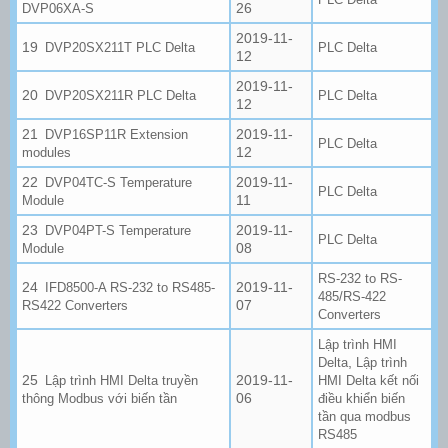
26
DVP06XA-S
2019-11-
DVP20SX211T PLC Delta
PLC Delta
12
2019-11-
DVP20SX211R PLC Delta
PLC Delta
12
2019-11-
DVP16SP11R Extension
PLC Delta
12
modules
2019-11-
DVP04TC-S Temperature
PLC Delta
11
Module
2019-11-
DVP04PT-S Temperature
PLC Delta
08
Module
RS-232 to RS-
2019-11-
IFD8500-A RS-232 to RS485-
485/RS-422
07
RS422 Converters
Converters
Lập trình HMI
,
Delta
Lập trình
2019-11-
Lập trình HMI Delta truyền
HMI Delta kết nối
06
thông Modbus với biến tần
điều khiển biến
tần qua modbus
RS485