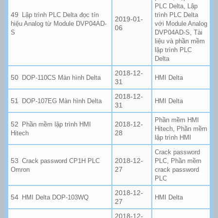
,
PLC Delta
Lập
Lập trình PLC Delta đọc tín
trình PLC Delta
2019-01-
hiệu Analog từ Module DVP04AD-
với Module Analog
06
,
S
DVP04AD-S
Tài
liệu và phần mềm
lập trình PLC
Delta
2018-12-
DOP-110CS Màn hình Delta
HMI Delta
31
2018-12-
DOP-107EG Màn hình Delta
HMI Delta
31
Phần mềm HMI
2018-12-
Phần mềm lập trình HMI
,
Hitech
Phần mềm
28
Hitech
lập trình HMI
Crack password
2018-12-
,
Crack password CP1H PLC
PLC
Phần mềm
27
Omron
crack password
PLC
2018-12-
HMI Delta DOP-103WQ
HMI Delta
27
2018-12-