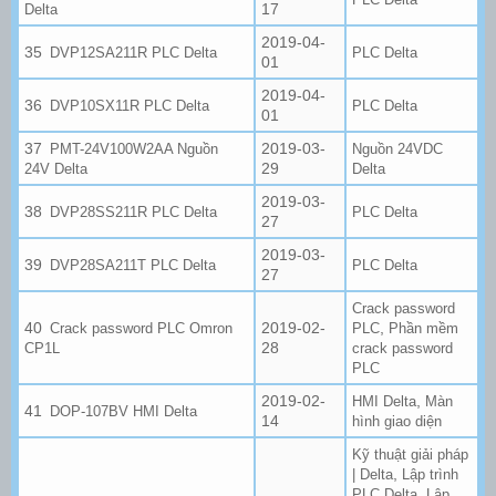
17
Delta
2019-04-
DVP12SA211R PLC Delta
PLC Delta
01
2019-04-
DVP10SX11R PLC Delta
PLC Delta
01
2019-03-
PMT-24V100W2AA Nguồn
Nguồn 24VDC
29
24V Delta
Delta
2019-03-
DVP28SS211R PLC Delta
PLC Delta
27
2019-03-
DVP28SA211T PLC Delta
PLC Delta
27
Crack password
2019-02-
,
Crack password PLC Omron
PLC
Phần mềm
28
CP1L
crack password
PLC
2019-02-
,
HMI Delta
Màn
DOP-107BV HMI Delta
14
hình giao diện
Kỹ thuật giải pháp
,
| Delta
Lập trình
,
PLC Delta
Lập