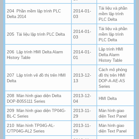
Tài liệu và phần
2014-01-
Phần mềm lập trình PLC
mềm lập trình
03
Delta 2014
PLC Delta
Tài liệu và phần
2014-01-
Tài liệu lập trình PLC Delta
mềm lập trình
03
PLC Delta
Lập trình HMI
2014-01-
Lập trình HMI Delta Alarm
Delta Alarm
01
History Table
History Table
Cách mô phỏng
2013-12-
Lập trình vẽ đồ thị trên HMI
đồ thị trên HMI
13
Delta
DOP-A-AE-AS
Series
2013-12-
Màn hình giao diện Delta
HMI Delta
04
DOP-B05S111 Series
2013-11-
Màn hình giao diện TP04G-
Màn hình giao
29
BL-C Series
diện Text Panel
2013-11-
Màn hình TP04G-AL-
Màn hình giao
29
C/TP04G-AL2 Series
diện Text Panel