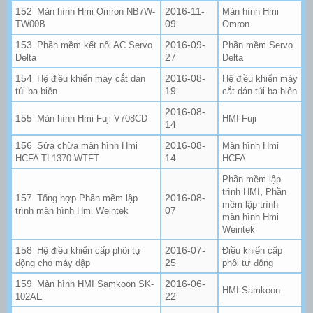
2016-11-
Màn hình Hmi Omron NB7W-
Màn hình Hmi
09
TW00B
Omron
2016-09-
Phần mềm kết nối AC Servo
Phần mềm Servo
27
Delta
Delta
2016-08-
Hệ điều khiển máy cắt dán
Hệ điều khiển máy
19
túi ba biên
cắt dán túi ba biên
2016-08-
Màn hình Hmi Fuji V708CD
HMI Fuji
14
2016-08-
Sửa chữa màn hình Hmi
Màn hình Hmi
14
HCFA TL1370-WTFT
HCFA
Phần mềm lập
,
trình HMI
Phần
2016-08-
Tổng hợp Phần mềm lập
mềm lập trình
07
trình màn hình Hmi Weintek
màn hình Hmi
Weintek
2016-07-
Hệ điều khiển cấp phôi tự
Điều khiển cấp
25
động cho máy dập
phôi tự động
2016-06-
Màn hình HMI Samkoon SK-
HMI Samkoon
22
102AE