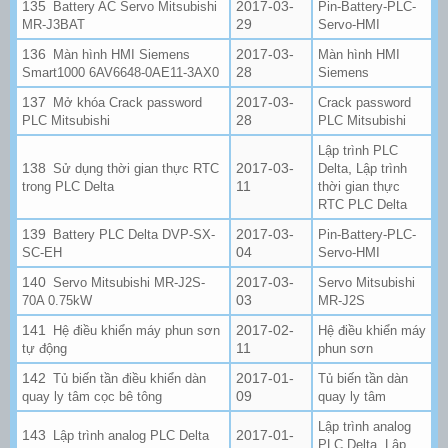
2017-03-
Battery AC Servo Mitsubishi
Pin-Battery-PLC-
29
MR-J3BAT
Servo-HMI
2017-03-
Màn hình HMI Siemens
Màn hình HMI
28
Smart1000 6AV6648-0AE11-3AX0
Siemens
2017-03-
Mở khóa Crack password
Crack password
28
PLC Mitsubishi
PLC Mitsubishi
Lập trình PLC
2017-03-
,
Sử dụng thời gian thực RTC
Delta
Lập trình
11
trong PLC Delta
thời gian thực
RTC PLC Delta
2017-03-
Battery PLC Delta DVP-SX-
Pin-Battery-PLC-
04
SC-EH
Servo-HMI
2017-03-
Servo Mitsubishi MR-J2S-
Servo Mitsubishi
03
70A 0.75kW
MR-J2S
2017-02-
Hệ điều khiển máy phun sơn
Hệ điều khiển máy
11
tự động
phun sơn
2017-01-
Tủ biến tần điều khiển dàn
Tủ biến tần dàn
09
quay ly tâm cọc bê tông
quay ly tâm
Lập trình analog
2017-01-
Lập trình analog PLC Delta
,
PLC Delta
Lập