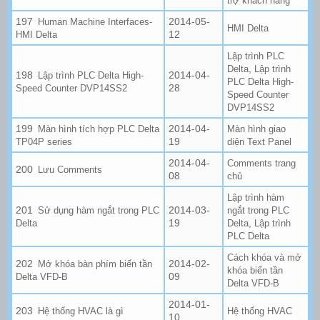
trợ khách hàng
2014-05-
Human Machine Interfaces-
HMI Delta
12
HMI Delta
Lập trình PLC
,
Delta
Lập trình
2014-04-
Lập trình PLC Delta High-
PLC Delta High-
28
Speed Counter DVP14SS2
Speed Counter
DVP14SS2
2014-04-
Màn hình tích hợp PLC Delta
Màn hình giao
19
TP04P series
diện Text Panel
2014-04-
Comments trang
Lưu Comments
08
chủ
Lập trình hàm
2014-03-
Sử dụng hàm ngắt trong PLC
ngắt trong PLC
19
,
Delta
Delta
Lập trình
PLC Delta
Cách khóa và mở
2014-02-
Mở khóa bàn phím biến tần
khóa biến tần
09
Delta VFD-B
Delta VFD-B
2014-01-
Hệ thống HVAC là gì
Hệ thống HVAC
10