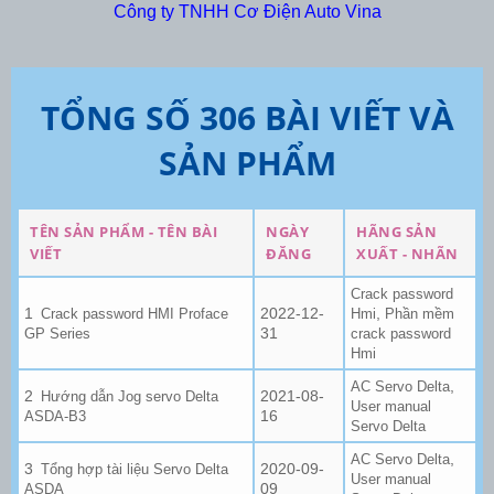
Công ty TNHH Cơ Điện Auto Vina
TỔNG SỐ 306 BÀI VIẾT VÀ
SẢN PHẨM
TÊN SẢN PHẨM - TÊN BÀI
NGÀY
HÃNG SẢN
VIẾT
ĐĂNG
XUẤT - NHÃN
Crack password
2022-12-
,
Crack password HMI Proface
Hmi
Phần mềm
31
GP Series
crack password
Hmi
,
AC Servo Delta
2021-08-
Hướng dẫn Jog servo Delta
User manual
16
ASDA-B3
Servo Delta
,
AC Servo Delta
2020-09-
Tổng hợp tài liệu Servo Delta
User manual
09
ASDA