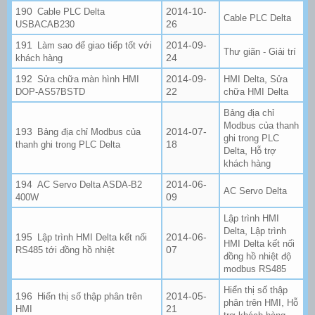
2014-10-
Cable PLC Delta
Cable PLC Delta
26
USBACAB230
2014-09-
Làm sao để giao tiếp tốt với
Thư giãn - Giải trí
24
khách hàng
2014-09-
,
Sửa chữa màn hình HMI
HMI Delta
Sửa
22
DOP-AS57BSTD
chữa HMI Delta
Bảng địa chỉ
Modbus của thanh
2014-07-
Bảng địa chỉ Modbus của
ghi trong PLC
18
thanh ghi trong PLC Delta
,
Delta
Hỗ trợ
khách hàng
2014-06-
AC Servo Delta ASDA-B2
AC Servo Delta
09
400W
Lập trình HMI
,
Delta
Lập trình
2014-06-
Lập trình HMI Delta kết nối
HMI Delta kết nối
07
RS485 tới đồng hồ nhiệt
đồng hồ nhiệt độ
modbus RS485
Hiển thị số thập
2014-05-
Hiển thị số thập phân trên
,
phân trên HMI
Hỗ
21
HMI