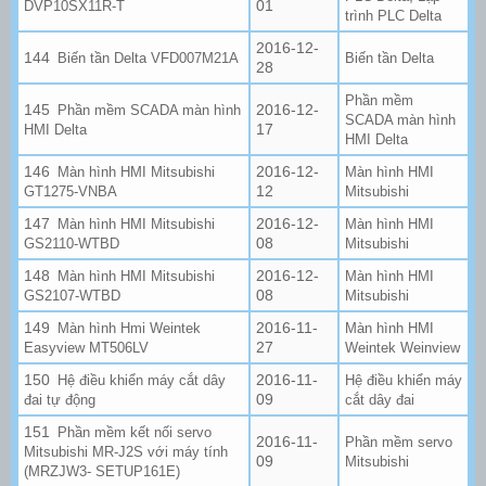
01
DVP10SX11R-T
trình PLC Delta
2016-12-
Biến tần Delta VFD007M21A
Biến tần Delta
28
Phần mềm
2016-12-
Phần mềm SCADA màn hình
SCADA màn hình
17
HMI Delta
HMI Delta
2016-12-
Màn hình HMI Mitsubishi
Màn hình HMI
12
GT1275-VNBA
Mitsubishi
2016-12-
Màn hình HMI Mitsubishi
Màn hình HMI
08
GS2110-WTBD
Mitsubishi
2016-12-
Màn hình HMI Mitsubishi
Màn hình HMI
08
GS2107-WTBD
Mitsubishi
2016-11-
Màn hình Hmi Weintek
Màn hình HMI
27
Easyview MT506LV
Weintek Weinview
2016-11-
Hệ điều khiển máy cắt dây
Hệ điều khiển máy
09
đai tự động
cắt dây đai
Phần mềm kết nối servo
2016-11-
Phần mềm servo
Mitsubishi MR-J2S với máy tính
09
Mitsubishi
(MRZJW3- SETUP161E)