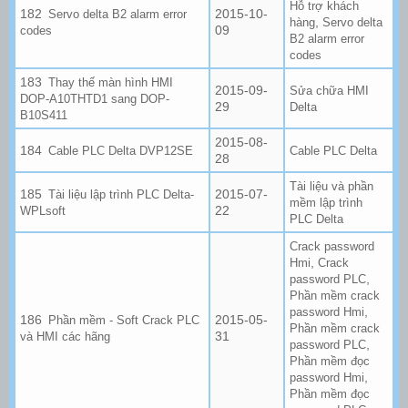
Hỗ trợ khách
2015-10-
Servo delta B2 alarm error
,
hàng
Servo delta
09
codes
B2 alarm error
codes
Thay thế màn hình HMI
2015-09-
Sửa chữa HMI
DOP-A10THTD1 sang DOP-
29
Delta
B10S411
2015-08-
Cable PLC Delta DVP12SE
Cable PLC Delta
28
Tài liệu và phần
2015-07-
Tài liệu lập trình PLC Delta-
mềm lập trình
22
WPLsoft
PLC Delta
Crack password
,
Hmi
Crack
,
password PLC
Phần mềm crack
,
password Hmi
2015-05-
Phần mềm - Soft Crack PLC
Phần mềm crack
31
và HMI các hãng
,
password PLC
Phần mềm đọc
,
password Hmi
Phần mềm đọc