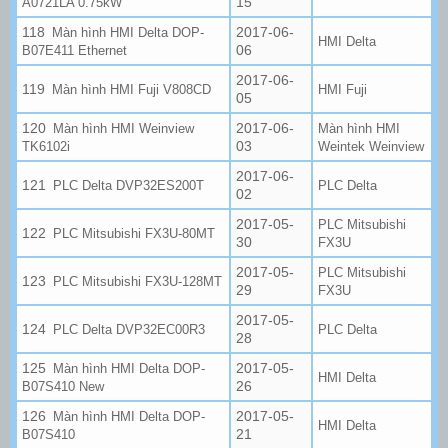
15
A0721LA 0.75kW
2017-06-
Màn hình HMI Delta DOP-
HMI Delta
06
B07E411 Ethernet
2017-06-
Màn hình HMI Fuji V808CD
HMI Fuji
05
2017-06-
Màn hình HMI Weinview
Màn hình HMI
03
TK6102i
Weintek Weinview
2017-06-
PLC Delta DVP32ES200T
PLC Delta
02
2017-05-
PLC Mitsubishi
PLC Mitsubishi FX3U-80MT
30
FX3U
2017-05-
PLC Mitsubishi
PLC Mitsubishi FX3U-128MT
29
FX3U
2017-05-
PLC Delta DVP32EC00R3
PLC Delta
28
2017-05-
Màn hình HMI Delta DOP-
HMI Delta
26
B07S410 New
2017-05-
Màn hình HMI Delta DOP-
HMI Delta
21
B07S410