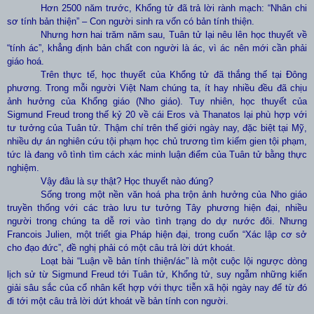
Hơn 2500 năm trước, Khổng tử đã trả lời rành mạch: “Nhân chi
sơ tính bản thiện” – Con người sinh ra vốn có bản tính thiện.
Nhưng hơn hai trăm năm sau, Tuân tử lại nêu lên học thuyết về
“tính ác”, khẳng định bản chất con người là ác, vì ác nên mới cần phải
giáo hoá.
Trên thực tế, học thuyết của Khổng tử đã thắng thế tại Đông
phương. Trong mỗi người Việt Nam chúng ta, ít hay nhiều đều đã chịu
ảnh hưởng của Khổng giáo (Nho giáo). Tuy nhiên, học thuyết của
Sigmund Freud trong thế kỷ 20 về cái Eros và Thanatos lại phù hợp với
tư tưởng của Tuân tử. Thậm chí trên thế giới ngày nay, đặc biệt tại Mỹ,
nhiều dự án nghiên cứu tội phạm học chủ trương tìm kiếm gien tội phạm,
tức là đang vô tình tìm cách xác minh luận điểm của Tuân tử bằng thực
nghiệm.
Vậy đâu là sự thật? Học thuyết nào đúng?
Sống trong một nền văn hoá pha trộn ảnh hưởng của Nho giáo
truyền thống với các trào lưu tư tưởng Tây phương hiện đại, nhiều
người trong chúng ta dễ rơi vào tình trạng do dự nước đôi. Nhưng
Francois Julien, một triết gia Pháp hiện đại, trong cuốn “Xác lập cơ sở
cho đạo đức”
, đề nghị phải có một câu trả lời dứt khoát.
Loạt bài “Luận về bản tính thiện/ác” là một cuộc lội ngược dòng
lịch sử từ Sigmund Freud tới Tuân tử, Khổng tử, suy ngẫm những kiến
giải sâu sắc của cổ nhân kết hợp với thực tiễn xã hội ngày nay để từ đó
đi tới một câu trả lời dứt khoát về bản tính con người.