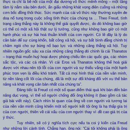
thực ra chỉ là bề nổi của một đại dương vô thức mênh mông – một tầng
tâm lý nằm sâu bên dưới, ẩn giấu những khát vọng điên cuồng và những
cơn bốc đồng thôi thúc. Sức mạnh của cái vô thức này thường xuyên đe
doạ nổ tung trong cuộc sống tỉnh thức của chúng ta … Theo Freud, tình
trạng căng thẳng này là không thể giải quyết được, do đó không bao giờ
có thể có một xã hội thật sự lý tưởng, cũng như không bao giờ có một
hạnh phúc và sự hài hoà thuần khiết của con người. Có lẽ đây là lý do
căn bản để sự cùng khốn, bất công xã hội, và sự bất bình đẳng chính trị
châm ngòi cho sự bùng nổ bạo lực và những căng thẳng xã hội. Tuy
nhiên nguồn gốc sâu xa của những căng thẳng đó chính là cái Thanatos
– trạng thái muốn huỷ hoại được phóng chiếu lên các quốc gia, các nhóm
sắc tộc, và các cá nhân. Vì cái Eros và Thanatos không thể hoà giải
được với nhau nên tội lỗi của con người và sự thiếu vắng của một hạnh
phúc trọn vẹn là điều khó tránh. Tất cả mọi hình thái của nền văn minh,
từ nền tảng cốt lõi của chúng, đã là một sự đối kháng đối với xu thế bản
năng và khát vọng căn bản nhất của chúng ta”.
Đáng tiếc là Freud có một số quan điểm thái quá khi bàn đến bản
năng dục vọng, vì thế số người chống đối ông không ít (bao gồm cả tác
giả bài viết này). Cách nhìn bi quan của ông về con người và tương lai
của nền văn minh cũng khiến một số người kết tội ông là hạ thấp gía trị
của con người, thiên về cái xấu của con người thay vì đề cao giá trị của
ý thức.
Tuy nhiên, sẽ có ý nghĩa tích cực nếu ta coi ý kiến của Freud
như những lời cảnh tỉnh. Chẳng hạn, ông nói: “Cái tôi không phải là ông