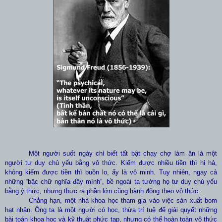
Một người suốt ngày chỉ biết tất bật chạy chợ làm ăn là một
người tư duy chủ yếu bằng vô thức. Kiếm được nhiều tiền thì hỉ hả,
không kiếm được tiền thì buồn lo, ấy là vô minh. Tuy nhiên, ngay cả
những “bậc chữ nghĩa đầy mình”, bề ngoài ta tưởng họ tư duy chủ yếu
bằng ý thức, nhưng thực ra phần lớn cũng hành động theo vô thức.
Chẳng hạn, một nhà khoa học tham gia vào việc sản xuất bom
hạt nhân. Ông ta là một người có học, thừa trí tuệ để giải quyết những
bài toán khoa học và kỹ thuật phức tạp, nhưng có thể hoàn toàn vô thức