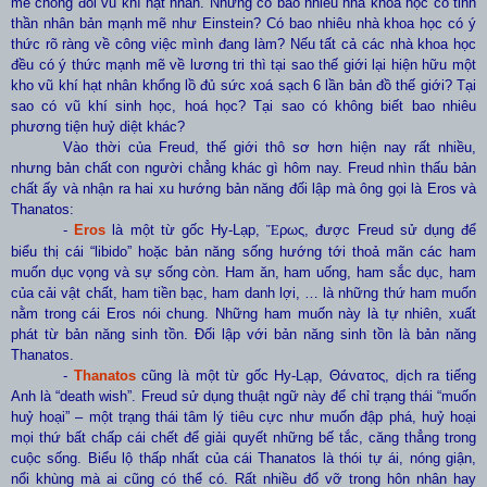
mẽ chống đối vũ khí hạt nhân. Nhưng có bao nhiêu nhà khoa học có tinh
thần nhân bản mạnh mẽ như Einstein? Có bao nhiêu nhà khoa học có ý
thức rõ ràng về công việc mình đang làm? Nếu tất cả các nhà khoa học
đều có ý thức mạnh mẽ về lương tri thì tại sao thế giới lại hiện hữu một
kho vũ khí hạt nhân khổng lồ đủ sức xoá sạch 6 lần bản đồ thế giới? Tại
sao có vũ khí sinh học, hoá học? Tại sao có không biết bao nhiêu
phương tiện huỷ diệt khác?
Vào thời của Freud, thế giới thô sơ hơn hiện nay rất nhiều,
nhưng bản chất con người chẳng khác gì hôm nay. Freud nhìn thấu bản
chất ấy và nhận ra hai xu hướng bản năng đối lập mà ông gọi là Eros và
Thanatos
:
-
Eros
là một từ gốc Hy-Lạp,
Ἔ
ρως, được Freud sử dụng để
biểu thị cái “libido” hoặc bản năng sống hướng tới thoả mãn các ham
muốn dục vọng và sự sống còn. Ham ăn, ham uống, ham sắc dục, ham
của cải vật chất, ham tiền bạc, ham danh lợi, … là những thứ ham muốn
nằm trong cái Eros nói chung. Những ham muốn này là tự nhiên, xuất
phát từ bản năng sinh tồn. Đối lập với bản năng sinh tồn là bản năng
Thanatos.
-
Thanatos
cũng là một từ gốc Hy-Lạp, Θάνατος, dịch ra tiếng
Anh là “death wish”. Freud sử dụng thuật ngữ này để chỉ trạng thái “muốn
huỷ hoại” – một trạng thái tâm lý tiêu cực như muốn đập phá, huỷ hoại
mọi thứ bất chấp cái chết để giải quyết những bế tắc, căng thẳng trong
cuộc sống. Biểu lộ thấp nhất của cái Thanatos là thói tự ái, nóng giận,
nổi khùng mà ai cũng có thể có. Rất nhiều đổ vỡ trong hôn nhân hay