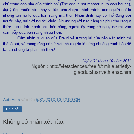
chủ trong căn nhà của chính nó” (
The ego is not master in its own house),
đại ý ông muốn nói: thay vì làm chủ được chính mình, con người chỉ là
những tên nô lệ của bản năng mà thôi. Nhận định này có thể đúng với
người này, sai với người khác. Nhưng người nào càng tự phụ cho rằng ý
thức của mình mạnh hơn bản năng, người ấy càng có nguy cơ rơi vào
cạm bẫy của bản năng nhiều hơn.
Cảm nhận bi quan của Freud về tương lai của nền văn minh có
thể là sai, và mong rằng nó sẽ sai, nhưng đó là tiếng chuông cảnh báo để
tất cả chúng ta phải tỉnh thức!
Ngày 01 tháng 10 năm 2011
Nguồn : http://vietsciences.free.fr/timhieu/trietly-
giaoduc/luanvethienac.htm
AutoVina
vào lúc
5/31/2013 10:22:00 CH
Chia sẻ
Không có nhận xét nào: