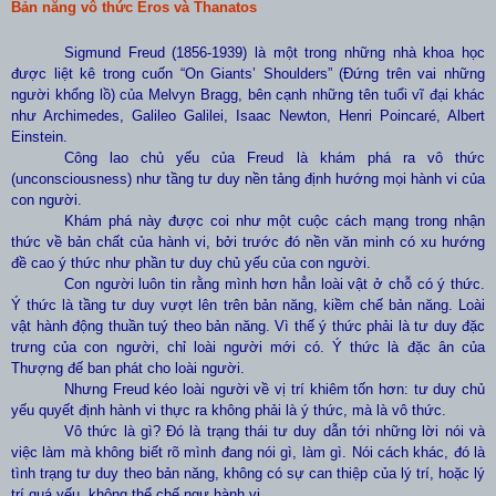
Bản năng vô thức Eros và Thanatos
Sigmund Freud (1856-1939) là một trong những nhà khoa học
được liệt kê trong cuốn “On Giants’ Shoulders” (Đứng trên vai những
người khổng lồ) của Melvyn Bragg, bên cạnh những tên tuổi vĩ đại khác
như Archimedes, Galileo Galilei, Isaac Newton, Henri Poincaré, Albert
Einstein.
Công lao chủ yếu của Freud là khám phá ra vô thức
(unconsciousness) như tầng tư duy nền tảng định hướng mọi hành vi của
con người.
Khám phá này được coi như một cuộc cách mạng trong nhận
thức về bản chất của hành vi, bởi trước đó nền văn minh có xu hướng
đề cao ý thức như phần tư duy chủ yếu của con người.
Con người luôn tin rằng mình hơn hẳn loài vật ở chỗ có ý thức.
Ý thức là tầng tư duy vượt lên trên bản năng, kiềm chế bản năng. Loài
vật hành động thuần tuý theo bản năng. Vì thế ý thức phải là tư duy đặc
trưng của con người, chỉ loài người mới có. Ý thức là đặc ân của
Thượng đế ban phát cho loài người.
Nhưng Freud kéo loài người về vị trí khiêm tốn hơn: tư duy chủ
yếu quyết định hành vi thực ra không phải là ý thức, mà là vô thức.
Vô thức là gì? Đó là trạng thái tư duy dẫn tới những lời nói và
việc làm mà không biết rõ mình đang nói gì, làm gì. Nói cách khác, đó là
tình trạng tư duy theo bản năng, không có sự can thiệp của lý trí, hoặc lý
trí quá yếu, không thể chế ngự hành vi.