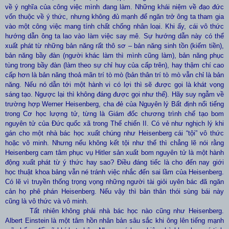
về ý nghĩa của công việc mình đang làm. Những khái niệm về đạo đức
vốn thuộc về ý thức, nhưng không đủ mạnh để ngăn trở ông ta tham gia
vào một công việc mang tính chất chống nhân loại. Khi ấy, cái vô thức
hướng dẫn ông ta lao vào làm việc say mê. Sự hướng dẫn này có thể
xuất phát từ những bản năng rất thô sơ – bản năng sinh tồn (kiếm tiền),
bản năng bầy đàn (người khác làm thì mình cũng làm), bản năng phục
tùng trong bầy đàn (làm theo sự chỉ huy của cấp trên), hay thậm chí cao
cấp hơn là bản năng thoả mãn trí tò mò (bản thân trí tò mò vẫn chỉ là bản
năng. Nếu nó dẫn tới một hành vi có lợi thì sẽ được gọi là khát vọng
sáng tạo. Ngược lại thì không đáng được gọi như thế). Hãy suy ngẫm về
trường hợp Werner Heisenberg
, cha đẻ của Nguyên lý Bất định nổi tiếng
trong Cơ học lượng tử, từng là Giám đốc chương trình chế tạo bom
nguyên tử của Đức quốc xã trong Thế chiến II. Có vẻ như nghịch lý khi
gán cho một nhà bác học xuất chúng như Heisenberg cái “tội” vô thức
hoặc vô minh. Nhưng nếu không kết tội như thế thì chẳng lẽ nói rằng
Heisenberg cam tâm phục vụ Hitler sản xuất bom nguyên tử là một hành
động xuất phát từ ý thức hay sao? Điều đáng tiếc là cho đến nay giới
học thuật khoa bảng vẫn né tránh việc nhắc đến sai lầm của Heisenberg.
Có lẽ vì truyền thống trọng vọng những người tài giỏi uyên bác đã ngăn
cản họ phê phán Heisenberg. Nếu vậy thì bản thân thói sùng bái này
cũng là vô thức và vô minh.
Tất nhiên không phải nhà bác học nào cũng như Heisenberg.
Albert Einstein là một tâm hồn nhân bản sâu sắc khi ông lên tiếng mạnh