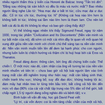
nhiêu người thấm thía ý kiến của Honoré de Balzac trong “Tấn trò đời”:
“Đằng sau những tài sản kếch xù đều là máu và nước mắt”? Bao nhiêu
người lắng nghe Lão tử: “Hoạ mạc đại ư bất tri túc; cữu mạc đại ư dục
đắc. Cố tri túc chi túc, thường túc hĩ” (Không cái hoạ nào lớn hơn là
không biết tri túc; không sai lầm nào lớn hơn là tham lam. Cho nên kẻ
biết cái đủ là đủ thì không bị nhục và bao giờ cũng thấy đủ)?
Vì thế không ngạc nhiên khi thấy Sigmund Freud, ngay từ năm
1930, trong tác phẩm “Civilization and Its Discontents”
(Nền văn minh và
sự bất mãn của nó), đã sớm có một cái nhìn đầy bi quan về mối quan hệ
xung đột giữa nền văn minh với chính chủ thể sáng tạo ra nền văn minh
đó: Nền văn minh muốn tiến lên để đem lại hạnh phúc cho con người,
nhưng luôn luôn bị chệch hướng và thậm chí bị huỷ hoại bởi cái Eros và
Thanatos.
Freud đáng được thông cảm, bởi ông đã chứng kiến cuộc Thế
chiến I. Ở một mức nào đó, cảm nhận của ông về tương lai của nền văn
minh nhuốm vẻ tiên tri – chưa bao giờ xã hội loài người lâm vào tình
trạng mất cân đối nghiêm trọng như hiện nay: mất cân bằng sinh thái;
chiến tranh khu vực; khủng bố; suy đồi đạo đức; khủng hoảng tội ác;
đám mây hạt nhân treo lơ lửng trên bầu trời; bất công xã hội lên đến
mức vô đạo (90% của cải vật chất tập trung vào 5% dân số thế giới, bất
chấp ngót 1,5 tỷ người đang sống nghèo đói và bệnh tật); v.v.
Bình luận về vấn đề này,
học giả David Peat viết
:
“Lý trí, cái vốn được coi là nền tảng chắc chắn của một xã hội,