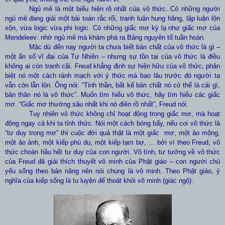
Ngủ mê là một biểu hiện rõ nhất của vô thức. Có những người
ngủ mê đang giải một bài toán rắc rối, tranh luận hung hăng, lập luận lộn
xộn, vừa logic vừa phi logic. Có những giấc mơ kỳ lạ như giấc mơ của
Mendeleev: nhờ ngủ mê mà khám phá ra Bảng nguyên tố tuần hoàn.
Mặc dù đến nay người ta chưa biết bản chất của vô thức là gì –
một ẩn số vĩ đại của Tự Nhiên – nhưng sự tồn tại của vô thức là điều
không ai còn tranh cãi. Freud khẳng định sự hiện hữu của vô thức, phân
biệt nó một cách rành mạch với ý thức mà bao lâu trước đó người ta
vẫn còn lẫn lộn. Ông nói: “Tinh thần, bất kể bản chất nó có thể là cái gì,
bản thân nó là vô thức”
. Muốn tìm hiểu vô thức, hãy tìm hiểu các giấc
mơ. “Giấc mơ thường sâu nhất khi nó điên rồ nhất”, Freud nói.
Tuy nhiên vô thức không chỉ hoạt động trong giấc mơ, mà hoạt
động ngay cả khi ta tỉnh thức. Nói một cách bóng bẩy, nếu coi vô thức là
“tư duy trong mơ” thì cuộc đời quả thật là một giấc mơ, một ảo mộng,
một ảo ảnh, một kiếp phù du, một kiếp tạm bợ, … bởi vì theo Freud, vô
thức choán hầu hết tư duy của con người. Vô tình, tư tưởng về vô thức
của Freud đã giải thích thuyết vô minh của Phật giáo – con người chủ
yếu sống theo bản năng nên nói chung là vô minh. Theo Phật giáo, ý
nghĩa của kiếp sống là tu luyện để thoát khỏi vô minh (giác ngộ).