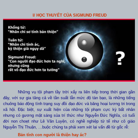
I/ HỌC THUYẾT CỦA SIGMUND FREUD
Những vụ tội phạm tầy trời xẩy ra liên tiếp trong thời gian gần
đây, với sự gia tăng cả về tần suất lẫn mức độ tàn bạo, là những tiếng
chuông báo động tình trạng suy đồi đạo đức và băng hoại lương tri trong
xã hội. Đặc biệt, sự xuất hiện của những tội phạm cực kỳ bất nhân
nhưng có gương mặt sáng sủa trí thức như Nguyễn Đức Nghĩa, có tuổi
đời non choẹt như Lê Văn Luyện, có nghề nghiệp tử tế như cô giáo
Nguyễn Thị Thuận, …buộc chúng ta phải xem xét lại vấn đề từ gốc rễ:
Bản tính con người là thiện hay ác?