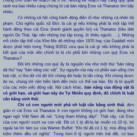
chúng tính toán kế hoạch rất tỉ mỉ. Những kế hoạch này càng quỷ quái
ranh ma bao nhiêu càng chứng tỏ cái bản năng Eros và Thanatos lớn bấy
nhiêu.
Có những xã hội cũng hành động điên rồ như những cá nhân tội
phạm. Chủ nghĩa quốc xã Đức là cái gì nếu không phải là một tập thể
hành động theo cái Eros (tranh giành quyền lợi) và Thanatos (tiêu diệt
người Do Thái, lập nên những trại tập trung, lò thiêu người, …). Những
mồ chôn tập thể của Khơ-Me đỏ những năm 1970 hay của Gaddafi mới
được phát hiện trong Tháng 9/2011 vừa qua là cái gì nếu không phải là
kết quả của một nền chính trị bị chi phối bởi những con quỷ Eros và
Thanatos?
Đôi khi những con quỷ ấy bị nguyền rủa như một thứ “bản năng
dã thú” hay “bản năng súc vật”. Sự nguyền rủa này có phần oan uổng cho
loài vật, vì thú dữ chỉ dữ khi chúng đói hoặc bị tấn công. Khi chúng được
ăn no, chúng trở nên hiền lành đến mức có thể sai bảo. Đó là bí quyết
của các môn xiếc động vật. Nói cách khác,
bản năng của động vật là
có giới hạn, và giới hạn này do Tự Nhiên quy định, đó chính là luật
cân bằng sinh thái
.
Chỉ có con người mới phá vỡ luật cân bằng sinh thái
, đơn
giản vì cái Eros và Thanatos ở con người không có giới hạn, đúng như
ngạn ngữ Việt Nam đã nói: “Lòng tham không đáy!”. Thật vậy, cái Eros
của con người vượt xa con vật. Đã có 1 tỷ đô-la lại muốn có 10 tỷ, bỏ
ngoài tai lời tâm sự của Warren Buffet
: “Khi tôi đã có 1 tỷ, mọi đồng tiền
kiếm thêm đều vô nghĩa”. Trong hơn 6 tỷ người trên trái đất, có bao