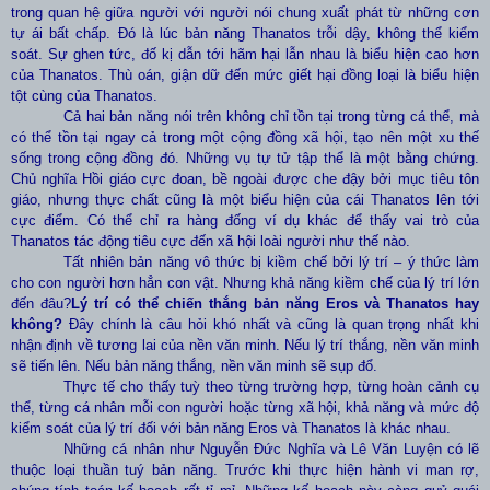
trong quan hệ giữa người với người nói chung xuất phát từ những cơn
tự ái bất chấp. Đó là lúc bản năng Thanatos trỗi dậy, không thể kiểm
soát. Sự ghen tức, đố kị dẫn tới hãm hại lẫn nhau là biểu hiện cao hơn
của Thanatos. Thù oán, giận dữ đến mức giết hại đồng loại là biểu hiện
tột cùng của Thanatos.
Cả hai bản năng nói trên không chỉ tồn tại trong từng cá thể, mà
có thể tồn tại ngay cả trong một cộng đồng xã hội, tạo nên một xu thế
sống trong cộng đồng đó. Những vụ tự tử tập thể là một bằng chứng.
Chủ nghĩa Hồi giáo cực đoan, bề ngoài được che đậy bởi mục tiêu tôn
giáo, nhưng thực chất cũng là một biểu hiện của cái Thanatos lên tới
cực điểm. Có thể chỉ ra hàng đống ví dụ khác để thấy vai trò của
Thanatos tác động tiêu cực đến xã hội loài người như thế nào.
Tất nhiên bản năng vô thức bị kiềm chế bởi lý trí – ý thức làm
cho con người hơn hẳn con vật. Nhưng khả năng kiềm chế của lý trí lớn
đến đâu?
Lý trí có thể chiến thắng bản năng Eros và Thanatos hay
không?
Đây chính là câu hỏi khó nhất và cũng là quan trọng nhất khi
nhận định về tương lai của nền văn minh. Nếu lý trí thắng, nền văn minh
sẽ tiến lên. Nếu bản năng thắng, nền văn minh sẽ sụp đổ.
Thực tế cho thấy tuỳ theo từng trường hợp, từng hoàn cảnh cụ
thể, từng cá nhân mỗi con người hoặc từng xã hội, khả năng và mức độ
kiểm soát của lý trí đối với bản năng Eros và Thanatos là khác nhau.
Những cá nhân như Nguyễn Đức Nghĩa và Lê Văn Luyện có lẽ
thuộc loại thuần tuý bản năng. Trước khi thực hiện hành vi man rợ,