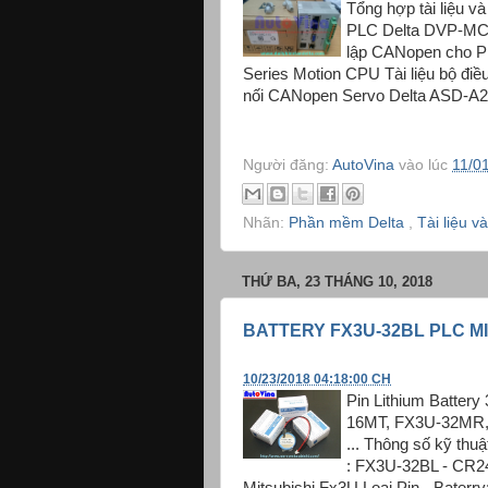
Tổng hợp tài liệu 
PLC Delta DVP-MC,
lập CANopen cho
Series Motion CPU Tài liệu bộ điều 
nối CANopen Servo Delta ASD-A2
Người đăng:
AutoVina
vào lúc
11/0
Nhãn:
Phần mềm Delta
,
Tài liệu 
THỨ BA, 23 THÁNG 10, 2018
BATTERY FX3U-32BL PLC M
10/23/2018 04:18:00 CH
Pin Lithium Batter
16MT, FX3U-32MR
... Thông số kỹ thu
: FX3U-32BL - CR24
Mitsubishi Fx3U Loại Pin - Baterry: