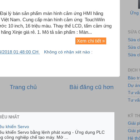
- Đại lý bán sản phẩm màn hình cảm ứng HMI hãng
i Việt Nam. Cung cấp màn hình cảm ứng TouchWin
ớc 10 inch, 16 triệu màu. Thay thế LCD, tấm cảm ứng
ãng Xinje giá rẻ. 1. Mô tả sản phẩm : Màn...
SỬA C
Sửa c
Xem chi tiết »
Sửa 
3/2018 01:48:00 CH
Không có nhận xét nào :
Sửa c
Tủ
DỊCH 
Bảo tr
Dự á
Trang chủ
Bài đăng cũ hơn
Tư vấ
Tư vấ
KỸ TH
HIỀU NHẤT
Bơ
Giải 
iều khiển Servo
Giải p
iều khiển Servo bằng lệnh phát xung - Ứng dụng PLC
ng công nghiệp chế tạo máy. Mở ...
Hệ th