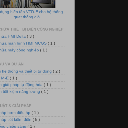
quạt thông gió
HỮA THIẾT BỊ ĐIỆN CÔNG NGHIỆP
hữa HMI Delta
( 3 )
chữa màn hình HMI MCGS
( 1 )
hữa máy công nghiệp
( 1 )
 điều khiển nồi hơi xử lý khí thải
VỤ VÀ DỰ ÁN
ì hệ thống và thiết bị tự động
( 2 )
n M-E
( 1 )
n giải pháp tự động hóa
( 1 )
n tiết kiệm năng lượng
( 1 )
UẬT & GIẢI PHÁP
m điều áp cho hệ thống làm mát
pháp bơm điều áp
( 1 )
háp tiết kiệm điện
( 5 )
ống chiếu sáng
( 1 )