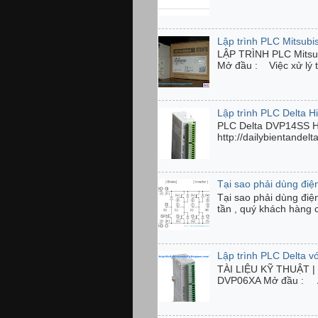
Lập trình PLC Mitsubi
LẬP TRÌNH PLC Mits
Mở đầu : Việc xử lý tí
Lập trình PLC Delta 
PLC Delta DVP14SS 
http://dailybientandel
Tại sao phải dùng điện
Tại sao phải dùng điệ
tần , quý khách hàng 
Lập trình PLC Delta 
TÀI LIỆU KỸ THUẬT | C
DVP06XA Mở đầu : Anal