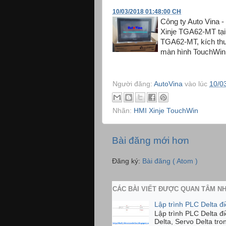
10/03/2018 01:48:00 CH
Công ty Auto Vina 
Xinje TGA62-MT tạ
TGA62-MT, kích thư
màn hình TouchWin h
Người đăng:
AutoVina
vào lúc
10/0
Nhãn:
HMI Xinje TouchWin
Bài đăng mới hơn
Đăng ký:
Bài đăng ( Atom )
CÁC BÀI VIẾT ĐƯỢC QUAN TÂM N
Lập trình PLC Delta đ
Lập trình PLC Delta đ
Delta, Servo Delta tro