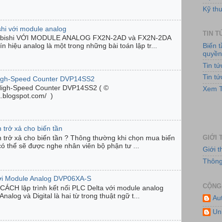
Kỹ thu
shi với module analog
TIN 
ubishi VỚI MODULE ANALOG FX2N-2AD và FX2N-2DA
Biến 
n hiệu analog là một trong những bài toán lập tr...
quyề
Hệ
Tin t
Tin t
High-Speed Counter DVP14SS2
High-Speed Counter DVP14SS2 ( ©
Xem T
ta.blogspot.com/ )
 trở xả cho biến tần
GIỚI 
n trở xả cho biến tần ? Thông thường khi chọn mua biến
có thể sẽ được nghe nhân viên bộ phận tư ...
Giới 
Thông 
Hệ
với Module Analog DVP06XA-S
CỘNG
ÁCH lập trình kết nối PLC Delta với module analog
og và Digital là hai từ trong thuật ngữ t...
Au
Un