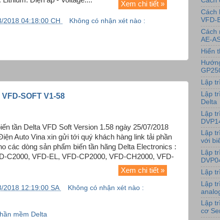
Cách 
Xem chi tiết »
Cách 
VFD-
3/2018 04:18:00 CH
Không có nhận xét nào :
Cách 
AE-AS
Hiển t
Hướng
GP25
Lập t
Lập tr
 VFD-SOFT V1-58
Delta
Lập t
DVP1
iến tần Delta VFD Soft Version 1.58 ngày 25/07/2018
Lập t
n Auto Vina xin gửi tới quý khách hàng link tải phần
với bi
o các dòng sản phẩm biến tần hãng Delta Electronics :
Lập t
D-C2000, VFD-EL, VFD-CP2000, VFD-CH2000, VFD-
DVP0
Xem chi tiết »
Lập t
Lập t
8/2018 12:19:00 SA
Không có nhận xét nào :
analo
Lập t
cơ Se
hần mềm Delta