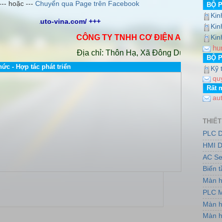
--- hoặc ---
Chuyển qua Page trên Facebook
BỘ 
Kin
+++
Kin
CÔNG TY TNHH CƠ ĐIỆN AUTO VINA
.
Hot
Kin
hu
Địa chỉ: Thôn Hạ, Xã Đông Dư, Huyện Gia Lâ
BỘ 
hức - Hợp tác phát triển
Kỹ 
qu
Rất 
au
THIẾT
PLC D
HMI D
AC Se
Biến 
Màn h
PLC M
Màn h
Màn h