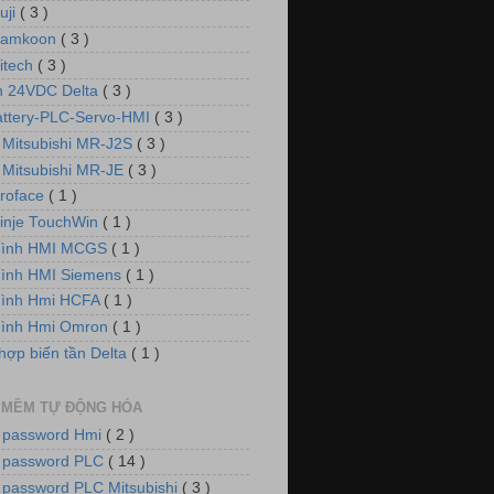
uji
( 3 )
Samkoon
( 3 )
itech
( 3 )
 24VDC Delta
( 3 )
attery-PLC-Servo-HMI
( 3 )
 Mitsubishi MR-J2S
( 3 )
 Mitsubishi MR-JE
( 3 )
roface
( 1 )
inje TouchWin
( 1 )
hình HMI MCGS
( 1 )
ình HMI Siemens
( 1 )
hình Hmi HCFA
( 1 )
hình Hmi Omron
( 1 )
hợp biến tần Delta
( 1 )
 MỀM TỰ ĐỘNG HÓA
 password Hmi
( 2 )
 password PLC
( 14 )
 password PLC Mitsubishi
( 3 )