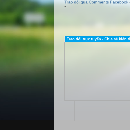
Trao đổi qua Comments Facebook
*
ttp://www.dailybientandelta.com/ +++ http://www.auto-vina.com/ 
Trao đổi trực tuyến - Chia sẻ kiến t