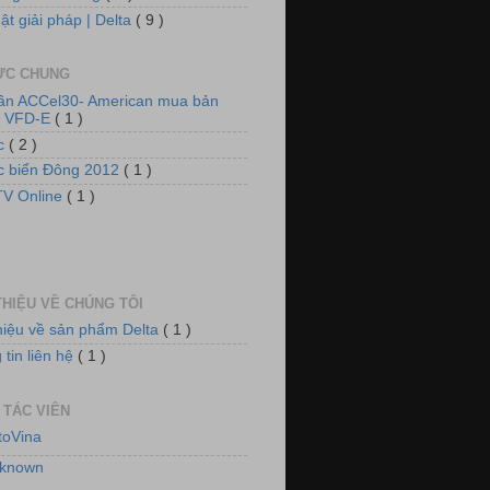
ật giải pháp | Delta
( 9 )
TỨC CHUNG
tần ACCel30- American mua bản
n VFD-E
( 1 )
 thống tủ động lực và chiếu sáng
ức
( 2 )
ức biển Đông 2012
( 1 )
V Online
( 1 )
THIỆU VỀ CHÚNG TÔI
thiệu về sản phẩm Delta
( 1 )
tin liên hệ
( 1 )
 thống quạt, tiền đông kho lạnh
 TÁC VIÊN
toVina
known