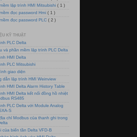
mềm lập trình HMI Mitsubishi
( 1 )
mềm đọc password Hmi
( 1 )
 mềm đọc password PLC
( 2 )
IỆU KỸ THUẬT
rình PLC Delta
iệu và phần mềm lập trình PLC Delta
rình HMI Delta
ình PLC Mitsubishi
ình giao diện
 dẫn lập trình HMI Weinview
ình HMI Delta Alarm History Table
ình HMI Delta kết nối đồng hồ nhiệt
odbus RS485
rình PLC Delta với Module Analog
6XA-S
địa chỉ Modbus của thanh ghi trong
elta
i của biến tần Delta VFD-B