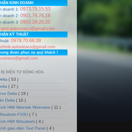
PHẬN KINH DOANH
0973.75.15.53
h doanh 1:
0901.76.76.16
h doanh 2:
0902.28.20.20
line
0978.706.839 / 0973.751.553
Email:
autovinaco@gmail.
h doanh 3:
ngnd.autovinaco@gmail.com
m, Thành phố Hà Nội. PGD: Số nhà 7, dãy 5, tổ dân phố số 1
PHẬN KỸ THUẬT
0978.70.68.39
thuật:
ynhnb.autovinaco@gmail.com
mong được phục vụ quý khách !
tovinaco@gmail.com
 BỊ ĐIỆN TỰ ĐỘNG HÓA
elta
( 53 )
elta
( 27 )
rvo Delta
( 19 )
tần Delta
( 15 )
ình HMI Weintek Weinview
( 11 )
itsubishi FX3U
( 7 )
ình HMI Mitsubishi
( 4 )
ình giao diện Text Panel
( 4 )