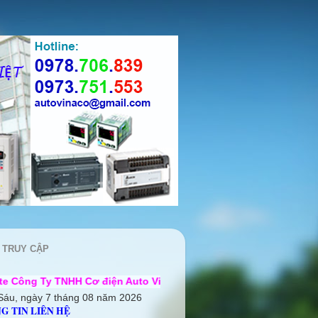
 TRUY CẬP
H Cơ điện Auto Vina ++ Chúng tôi rất mong được hợp tác cùng
Sáu, ngày 7 tháng 08 năm 2026
G TIN LIÊN HỆ