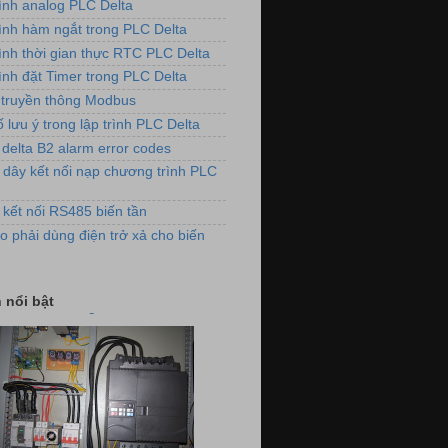
rình analog PLC Delta
rình hàm ngắt trong PLC Delta
rình thời gian thực RTC PLC Delta
ình đặt Timer trong PLC Delta
truyền thông Modbus
 lưu ý trong lập trình PLC Delta
 delta B2 alarm error codes
 dây kết nối nạp chương trình PLC
 kết nối RS485 biến tần
o phải dùng điện trở xả cho biến
ảnh lắp đặt biến tần cho máy đánh
lông vải
 nổi bật
dụng biến tần VFD-E cho hệ thống