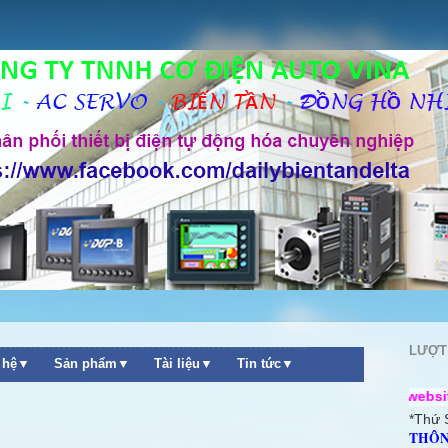
LƯỢT
n hệ▼
Sản phẩm▼
Tài liệu▼
Tin tức▼
++ Chào mừng quý khách ghé thăm website Công Ty TNH
*Thứ 
THÔN