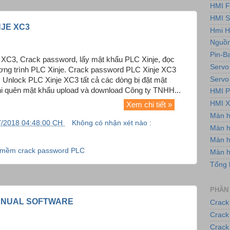
HMI F
HMI 
JE XC3
Hmi H
Nguồn
Pin-B
XC3, Crack password, lấy mật khẩu PLC Xinje, đọc
Servo
ng trình PLC Xinje. Crack password PLC Xinje XC3
Servo
. Unlock PLC Xinje XC3 tất cả các dòng bị đặt mật
hi quên mật khẩu upload và download Công ty TNHH...
HMI P
HMI X
Xem chi tiết »
Màn 
7/2018 04:48:00 CH
Không có nhận xét nào :
Màn h
Màn 
mềm crack password PLC
Màn 
Tổng 
PHẦN
ANUAL SOFTWARE
Crack
Crack
Crack