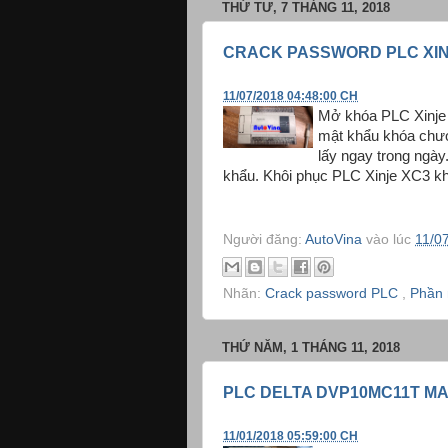
THỨ TƯ, 7 THÁNG 11, 2018
CRACK PASSWORD PLC XIN
11/07/2018 04:48:00 CH
Mở khóa PLC Xinje 
mật khẩu khóa chươ
lấy ngay trong ngày
khẩu. Khôi phục PLC Xinje XC3 k
Người đăng:
AutoVina
vào lúc
11/0
Nhãn:
Crack password PLC
,
Phần 
THỨ NĂM, 1 THÁNG 11, 2018
PLC DELTA DVP10MC11T M
11/01/2018 05:59:00 CH