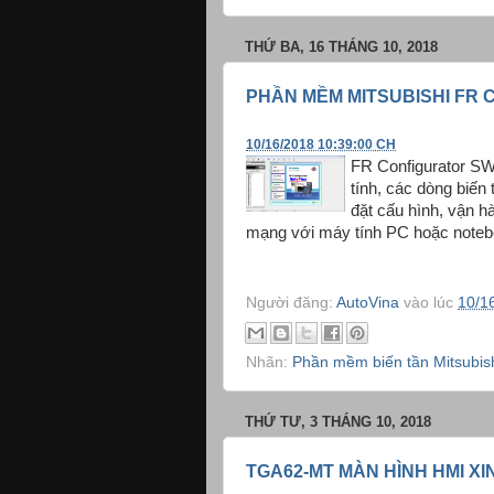
THỨ BA, 16 THÁNG 10, 2018
PHẦN MỀM MITSUBISHI FR
10/16/2018 10:39:00 CH
FR Configurator SW3
tính, các dòng biế
đặt cấu hình, vận h
mạng với máy tính PC hoặc noteb
Người đăng:
AutoVina
vào lúc
10/1
Nhãn:
Phần mềm biến tần Mitsubis
THỨ TƯ, 3 THÁNG 10, 2018
TGA62-MT MÀN HÌNH HMI XI