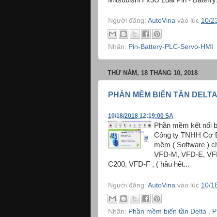
Người đăng:
AutoVina
vào lúc
10/2
Nhãn:
Pin-Battery-PLC-Servo-HMI
THỨ NĂM, 18 THÁNG 10, 2018
PHẦN MỀM BIẾN TẦN DELTA
10/18/2018 12:19:00 SA
Phần mềm kết nối b
Công ty TNHH Cơ Điệ
mềm ( Software ) ch
VFD-M, VFD-E, VF
C200, VFD-F , ( hầu hết...
Người đăng:
AutoVina
vào lúc
10/1
Nhãn:
Phần mềm biến tần Delta
,
P