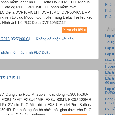
và phần mềm lập trình PLC Delta DVP10MC11T. Manual
Phần 
 Catalog PLC DVP10MC11T, phần mềm thiết
Phần 
 PLC Delta DVP10MC11T, DVP15MC, DVP50MC. DVP
Phần
khiển 16 trục Motion Controller hãng Delta. Tài liệu kết
. Hình ảnh bộ PLC Delta DVP10MC11T...
TÀI L
Xem chi tiết »
Lập t
1/2018 05:59:00 CH
Không có nhận xét nào :
Tài l
Lập t
và phần mềm lập trình PLC Delta
Lập tr
Màn h
Hướng
Lập tr
ITSUBISHI
Lập tr
độ m
Lập t
DVP0
y 3V. Dùng cho PLC Mitsubishi các dòng Fx3U: FX3U-
Bảng 
, FX3U-48MT, FX3U64MR, FX3U-80MT, FX3U-128MR,
PLC D
ật Pin 3V cho PLC Mitsubishi FX3U: Model Pin - Battery
Các lỗ
50HR. Pin nuôi nguồn bộ nhớ, thời gian thực cho PLC
 Lithium. Điện áp - Voltage:...