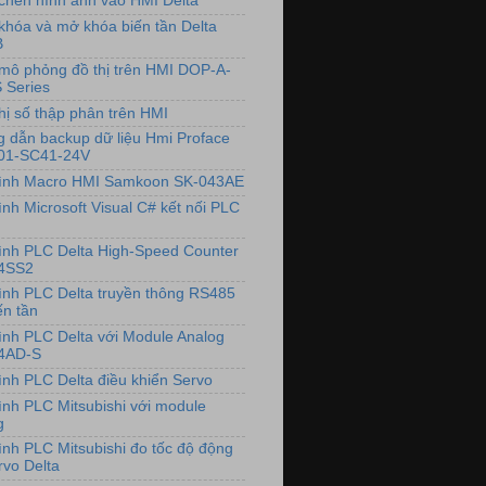
chèn hình ảnh vào HMI Delta
khóa và mở khóa biến tần Delta
B
mô phỏng đồ thị trên HMI DOP-A-
 Series
hị số thập phân trên HMI
 dẫn backup dữ liệu Hmi Proface
01-SC41-24V
rình Macro HMI Samkoon SK-043AE
ình Microsoft Visual C# kết nối PLC
rình PLC Delta High-Speed Counter
4SS2
rình PLC Delta truyền thông RS485
ến tần
rình PLC Delta với Module Analog
4AD-S
rình PLC Delta điều khiển Servo
rình PLC Mitsubishi với module
g
rình PLC Mitsubishi đo tốc độ động
rvo Delta