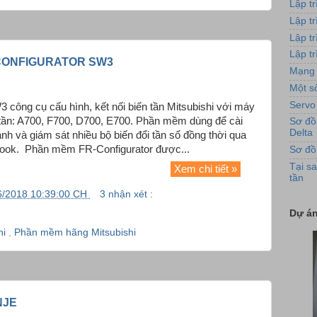
Lập t
Lập t
Lập t
Lập tr
 CONFIGURATOR SW3
Mạng 
Một số
Servo
 công cụ cấu hình, kết nối biến tần Mitsubishi với máy
n tần: A700, F700, D700, E700. Phần mềm dùng để cài
Sơ đồ
Delta
ành và giám sát nhiều bộ biến đổi tần số đồng thời qua
ook. Phần mềm FR-Configurator được...
Sơ đồ
Tại sa
Xem chi tiết »
Hình 
tần
6/2018 10:39:00 CH
3 nhận xét :
Dự án
hi
,
Phần mềm hãng Mitsubishi
NJE
Ứng 