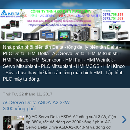
Nhà phân phối biến tần Delta - tổng đại lý biến tần Delta -
PLC Delta - HMI Delta - AC Servo Delta - HMI Mitsubishi -
HMI Proface - HMI Samkoon - HMI Fuji - HMI Weintek -
Servo Mitsubishi - PLC Mitsubishi - HMI MCGS - HMI Kinco
- Sửa chữa thay thế tấm cảm ứng màn hình HMI - Lập trình
PLC máy tự động.
Thứ Tư, 22 tháng 11, 2017
AC Servo Delta ASDA-A2 3kW
3000 vòng phút
›
Bộ AC Servo Delta ASDA-A2 công suất 3kW, điện
áp 380V, tốc độ động cơ 3000 vòng / phút. AC
Servo Delta Drive ASD-A2-3043-M và động cơ