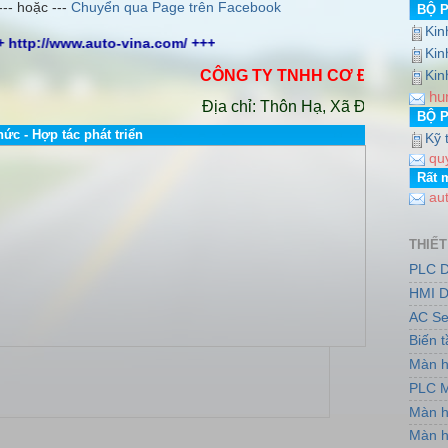
--- hoặc ---
Chuyển qua Page trên Facebook
BỘ 
Kin
+ http://www.auto-vina.com/ +++
Kin
CÔNG TY TNHH CƠ ĐIỆN AUTO VI
Kin
hu
Địa chỉ: Thôn Hạ, Xã Đông Dư, Huyện 
BỘ 
hức - Hợp tác phát triển
Kỹ 
qu
Rất 
au
THIẾT
PLC D
HMI D
AC Se
Biến 
Màn h
PLC M
Màn h
Màn h