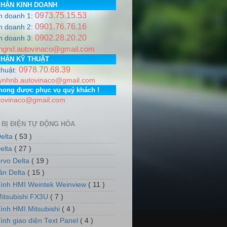
PHẬN KINH DOANH
0973.75.15.53
h doanh 1:
0901.76.76.16
h doanh 2:
0902.28.20.20
NA
.
Hotline
0978.706.839 / 0973.751.553
Email:
autovinaco@g
h doanh 3:
ngnd.autovinaco@gmail.com
Gia Lâm, Thành phố Hà Nội. PGD: Số nhà 7, dãy 5, tổ dân ph
PHẬN KỸ THUẬT
0978.70.68.39
thuật:
ynhnb.autovinaco@gmail.com
mong được phục vụ quý khách !
tovinaco@gmail.com
 BỊ ĐIỆN TỰ ĐỘNG HÓA
elta
( 53 )
elta
( 27 )
rvo Delta
( 19 )
tần Delta
( 15 )
ình HMI Weintek Weinview
( 11 )
itsubishi FX3U
( 7 )
ình HMI Mitsubishi
( 4 )
ình giao diện Text Panel
( 4 )