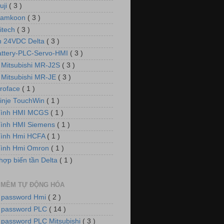
uji
( 3 )
Samkoon
( 3 )
itech
( 3 )
 24VDC Delta
( 3 )
attery-PLC-Servo-HMI
( 3 )
 Mitsubishi MR-J2S
( 3 )
 Mitsubishi MR-JE
( 3 )
roface
( 1 )
inje TouchWin
( 1 )
hình HMI MCGS
( 1 )
ình HMI Siemens
( 1 )
hình Hmi HCFA
( 1 )
hình Hmi Omron
( 1 )
hợp biến tần Delta
( 1 )
 MỀM TỰ ĐỘNG HÓA
 password Hmi
( 2 )
 password PLC
( 14 )
 password PLC Mitsubishi
( 3 )