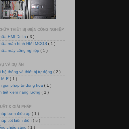
dụng biến tần VFD-E cho hệ thống
quạt thông gió
HỮA THIẾT BỊ ĐIỆN CÔNG NGHIỆP
hữa HMI Delta
( 3 )
chữa màn hình HMI MCGS
( 1 )
hữa máy công nghiệp
( 1 )
VỤ VÀ DỰ ÁN
ì hệ thống và thiết bị tự động
( 2 )
 điều khiển nồi hơi xử lý khí thải
n M-E
( 1 )
n giải pháp tự động hóa
( 1 )
n tiết kiệm năng lượng
( 1 )
UẬT & GIẢI PHÁP
pháp bơm điều áp
( 1 )
háp tiết kiệm điện
( 5 )
m điều áp cho hệ thống làm mát
ống chiếu sáng
( 1 )