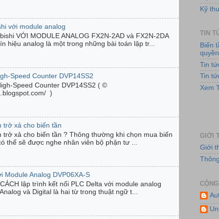
Kỹ thu
shi với module analog
TIN 
ubishi VỚI MODULE ANALOG FX2N-2AD và FX2N-2DA
n hiệu analog là một trong những bài toán lập tr...
Biến 
quyề
Tin t
High-Speed Counter DVP14SS2
Tin t
High-Speed Counter DVP14SS2 ( ©
Hệ
Xem T
ta.blogspot.com/ )
 trở xả cho biến tần
n trở xả cho biến tần ? Thông thường khi chọn mua biến
GIỚI 
có thể sẽ được nghe nhân viên bộ phận tư ...
Giới 
Thông 
với Module Analog DVP06XA-S
CỘNG
ÁCH lập trình kết nối PLC Delta với module analog
og và Digital là hai từ trong thuật ngữ t...
Au
Hệ
Un