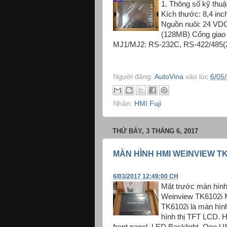
1. Thông số kỹ thu
Kích thước: 8,4 inc
Nguồn nuôi: 24 V
(128MB) Cổng giao 
MJ1/MJ2: RS-232C, RS-422/485(2-w
Người đăng:
AutoVina
vào lúc
6/05
Nhãn:
HMI Fuji
THỨ BẢY, 3 THÁNG 6, 2017
MÀN HÌNH HMI WEINVIEW TK
6/03/2017 12:49:00 CH
Mặt trước màn hìn
Weinview TK6102i 
TK6102i là màn hìn
hình thị TFT LCD. 
front panel LED Backlight One US