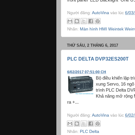
Người đăng:
AutoVina
vào lúc
6/03
Nhãn:
Màn hình HMI Weintek Wein
THỨ SÁU, 2 THÁNG 6, 2017
PLC DELTA DVP32ES200T
6/02/2017 07:51:00 CH
Bộ điều khiển lập 
xung Servo, 16 ngõ 
trình PLC Delta D
Khả năng mở rộng M
ra +...
Người đăng:
AutoVina
vào lúc
6/02
Nhãn:
PLC Delta