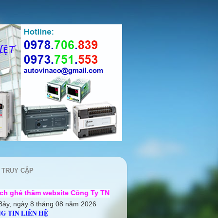
 TRUY CẬP
bsite Công Ty TNHH Cơ điện Auto Vina ++ Chúng tôi rất mong 
Bảy, ngày 8 tháng 08 năm 2026
G TIN LIÊN HỆ