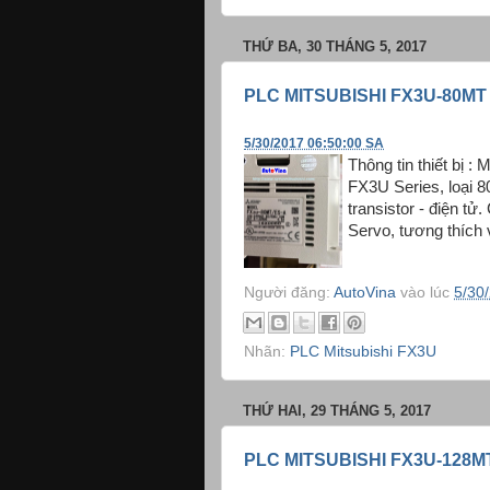
THỨ BA, 30 THÁNG 5, 2017
PLC MITSUBISHI FX3U-80MT
5/30/2017 06:50:00 SA
Thông tin thiết bị :
FX3U Series, loại 8
transistor - điện t
Servo, tương thích 
Người đăng:
AutoVina
vào lúc
5/30
Nhãn:
PLC Mitsubishi FX3U
THỨ HAI, 29 THÁNG 5, 2017
PLC MITSUBISHI FX3U-128M