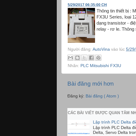
5/29/2017 06:35:00 CH
Thông tin thiết bị :
FX3U Series, loại 1
dạng transistor - đ
relay - rơ le. Thông 
Người đăng:
AutoVina
vào lúc
5/29
Nhãn:
PLC Mitsubishi FX3U
Bài đăng mới hơn
Đăng ký:
Bài đăng ( Atom )
CÁC BÀI VIẾT ĐƯỢC QUAN TÂM N
Lập trình PLC Delta đ
Lập trình PLC Delta đ
Delta, Servo Delta tro