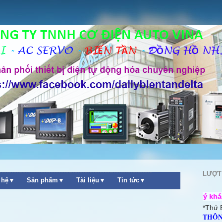
LƯỢT
n hệ▼
Sản phẩm▼
Tài liệu▼
Tin tức▼
++ Chào mừng quý khách ghé thăm we
*Thứ 
THÔN