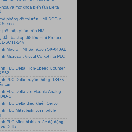
chèn hình ảnh vào HMI Delta
khóa và mở khóa biến tần Delta
B
mô phỏng đồ thị trên HMI DOP-A-
 Series
hị số thập phân trên HMI
 dẫn backup dữ liệu Hmi Proface
01-SC41-24V
rình Macro HMI Samkoon SK-043AE
ình Microsoft Visual C# kết nối PLC
rình PLC Delta High-Speed Counter
4SS2
rình PLC Delta truyền thông RS485
ến tần
rình PLC Delta với Module Analog
4AD-S
rình PLC Delta điều khiển Servo
rình PLC Mitsubishi với module
g
rình PLC Mitsubishi đo tốc độ động
rvo Delta