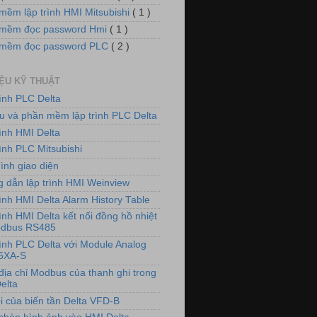
mềm lập trình HMI Mitsubishi
( 1 )
mềm đọc password Hmi
( 1 )
 mềm đọc password PLC
( 2 )
IỆU KỸ THUẬT
rình PLC Delta
iệu và phần mềm lập trình PLC Delta
rình HMI Delta
ình PLC Mitsubishi
ình giao diện
 dẫn lập trình HMI Weinview
ình HMI Delta Alarm History Table
ình HMI Delta kết nối đồng hồ nhiệt
odbus RS485
rình PLC Delta với Module Analog
6XA-S
địa chỉ Modbus của thanh ghi trong
elta
i của biến tần Delta VFD-B