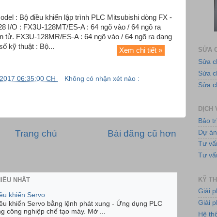
 Model : Bộ điều khiển lập trình PLC Mitsubishi dòng FX -
28 I/O : FX3U-128MT/ES-A : 64 ngõ vào / 64 ngõ ra
Ứng 
iện tử. FX3U-128MR/ES-A : 64 ngõ vào / 64 ngõ ra dạng
số kỹ thuật : Bộ...
SỬA C
Xem chi tiết »
Sửa c
Sửa 
/2017 06:35:00 CH
Không có nhận xét nào :
Sửa c
DỊCH 
Bảo tr
Tủ
Trang chủ
Bài đăng cũ hơn
Dự á
Tư vấ
Tư vấ
KỸ TH
HIỀU NHẤT
Giải 
iều khiển Servo
Giải p
iều khiển Servo bằng lệnh phát xung - Ứng dụng PLC
ng công nghiệp chế tạo máy. Mở ...
Bơ
Hệ th