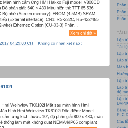
ật: Màn hình cảm ứng HMI Hakko Fuji model: V808CD
Phần 
h Độ phân giải: 640 × 480 Màu hiển thị: TFT 65,536
Phần 
DC Bộ nhớ (Screen memory): FROM (4.5MB) SRAM
Phần
tiếp (External interface): CN1: RS-232C, RS-422/485
ire) Ethernet: Option (CU-03-3) Phần...
TÀI L
Xem chi tiết »
Lập t
/2017 04:29:00 CH
Không có nhận xét nào :
Tài l
Lập t
Lập tr
Màn h
Hướng
Lập tr
6102I
Lập tr
độ m
Lập t
DVP0
h Hmi Weinview TK6102i Mặt sau màn hình Hmi
Bảng 
Màn hình Hmi Weinview TK6102i Đặc điểm: Model
PLC D
h cảm ứng kích thước 10″, độ phân giải 800 x 480, màn
Các lỗ
Hệ thống làm mát không quạt NEMA4/IP65 compliant
B...