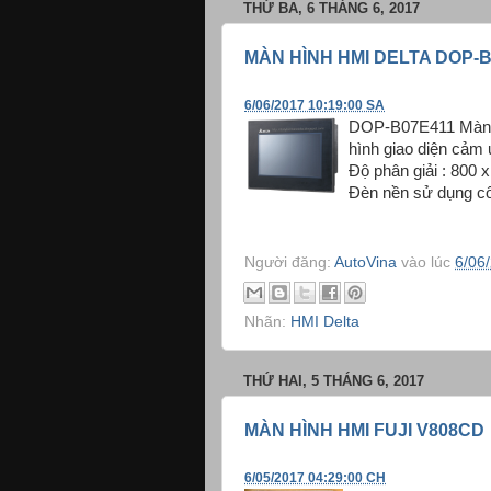
THỨ BA, 6 THÁNG 6, 2017
MÀN HÌNH HMI DELTA DOP-
6/06/2017 10:19:00 SA
DOP-B07E411 Màn h
hình giao diện cảm
Độ phân giải : 800
Đèn nền sử dụng côn
Người đăng:
AutoVina
vào lúc
6/06
Nhãn:
HMI Delta
THỨ HAI, 5 THÁNG 6, 2017
MÀN HÌNH HMI FUJI V808CD
6/05/2017 04:29:00 CH