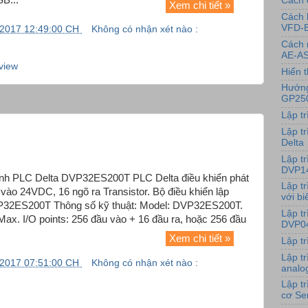
Cách 
Xem chi tiết »
Cách 
VFD-
/2017 12:49:00 CH
Không có nhận xét nào :
Cách 
AE-AS
view
Hiển t
Hướng
GP25
Lập t
Lập tr
Delta
Lập t
DVP1
trình PLC Delta DVP32ES200T PLC Delta điều khiển phát
Lập t
vào 24VDC, 16 ngõ ra Transistor. Bộ điều khiển lập
với bi
VP32ES200T Thông số kỹ thuật: Model: DVP32ES200T.
Lập t
ax. I/O points: 256 đầu vào + 16 đầu ra, hoặc 256 đầu
DVP0
Xem chi tiết »
Lập t
Lập t
/2017 07:51:00 CH
Không có nhận xét nào :
analo
Lập t
cơ Se