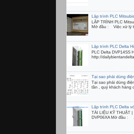
Lập trình PLC Mitsubi
LẬP TRÌNH PLC Mits
Mở đầu : Việc xử lý tí
Lập trình PLC Delta 
PLC Delta DVP14SS 
http://dailybientandel
Tại sao phải dùng điện
Tại sao phải dùng điệ
tần , quý khách hàng 
Lập trình PLC Delta 
TÀI LIỆU KỸ THUẬT | C
DVP06XA Mở đầu : Anal