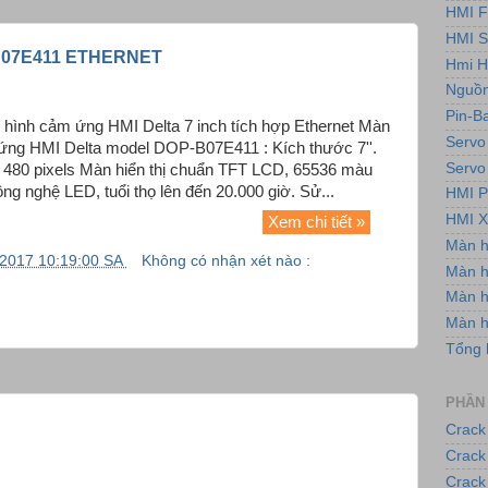
HMI F
HMI 
B07E411 ETHERNET
Hmi H
Nguồn
Pin-B
ình cảm ứng HMI Delta 7 inch tích hợp Ethernet Màn
Servo
 ứng HMI Delta model DOP-B07E411 : Kích thước 7''.
Servo
 x 480 pixels Màn hiển thị chuẩn TFT LCD, 65536 màu
g nghệ LED, tuổi thọ lên đến 20.000 giờ. Sử...
HMI P
HMI X
Xem chi tiết »
Màn 
/2017 10:19:00 SA
Không có nhận xét nào :
Màn h
Màn 
Màn 
Tổng 
PHẦN
Crack
Crack
Crack