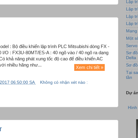
Lập t
Lập t
Lập t
Lập tr
Mạng 
Một số
Servo
 Model : Bộ điều khiển lập trình PLC Mitsubishi dòng FX -
0 I/O : FX3U-80MT/ES-A : 40 ngõ vào / 40 ngõ ra dạng
Sơ đồ
Delta
ử. Có khả năng phát xung tốc độ cao để điều khiển AC
với nhiều hãng như...
Sơ đồ
Xem chi tiết »
Tại sa
tần
/2017 06:50:00 SA
Không có nhận xét nào :
Dự án
Hình 
T