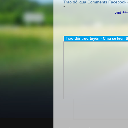
Trao đổi qua Comments Facebook
*
http://www.dailybientandelta.com/ ++
Trao đổi trực tuyến - Chia sẻ kiến t