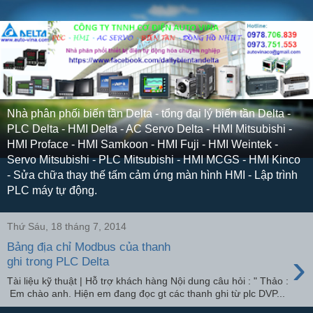
Nhà phân phối biến tần Delta - tổng đại lý biến tần Delta -
PLC Delta - HMI Delta - AC Servo Delta - HMI Mitsubishi -
HMI Proface - HMI Samkoon - HMI Fuji - HMI Weintek -
Servo Mitsubishi - PLC Mitsubishi - HMI MCGS - HMI Kinco
- Sửa chữa thay thế tấm cảm ứng màn hình HMI - Lập trình
PLC máy tự động.
Thứ Sáu, 18 tháng 7, 2014
Bảng địa chỉ Modbus của thanh
›
ghi trong PLC Delta
Tài liệu kỹ thuật | Hỗ trợ khách hàng Nội dung câu hỏi : " Thảo :
Em chào anh. Hiện em đang đọc gt các thanh ghi từ plc DVP...