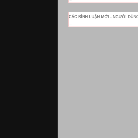
CÁC BÌNH LUẬN MỚI - NGƯỜI DÙ
...