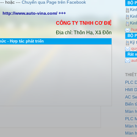
--- hoặc ---
Chuyển qua Page trên Facebook
BỘ 
Kin
p://www.auto-vina.com/ +++
Kin
CÔNG TY TNHH CƠ ĐIỆN AUTO VINA
.
Kin
hu
Địa chỉ: Thôn Hạ, Xã Đông Dư, Huyện Gi
BỘ 
hức - Hợp tác phát triển
Kỹ 
qu
Rất 
au
THIẾT
PLC D
HMI D
AC Se
Biến 
Màn h
PLC M
Màn h
Màn h