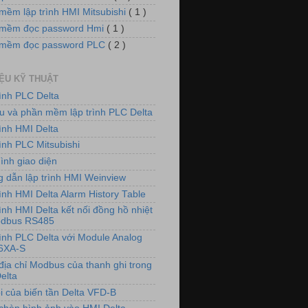
mềm lập trình HMI Mitsubishi
( 1 )
mềm đọc password Hmi
( 1 )
 mềm đọc password PLC
( 2 )
IỆU KỸ THUẬT
rình PLC Delta
iệu và phần mềm lập trình PLC Delta
rình HMI Delta
ình PLC Mitsubishi
ình giao diện
 dẫn lập trình HMI Weinview
ình HMI Delta Alarm History Table
ình HMI Delta kết nối đồng hồ nhiệt
odbus RS485
rình PLC Delta với Module Analog
6XA-S
địa chỉ Modbus của thanh ghi trong
elta
i của biến tần Delta VFD-B