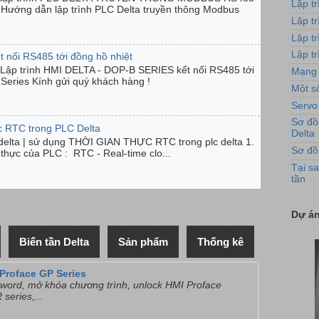
Lập t
ướng dẫn lập trình PLC Delta truyền thông Modbus
Lập t
Lập t
Lập tr
t nối RS485 tới đồng hồ nhiệt
Lập trình HMI DELTA - DOP-B SERIES kết nối RS485 tới
Mạng 
Series Kính gửi quý khách hàng !
Một số
Servo
Sơ đồ
c RTC trong PLC Delta
Delta
c delta | sử dụng THỜI GIAN THỰC RTC trong plc delta 1.
Sơ đồ
n thực của PLC : RTC - Real-time clo...
Tại sa
tần
Hình 
Dự án
Biến tần Delta
Sản phẩm
Thống kê
Proface GP Series
ord, mở khóa chương trình, unlock HMI Proface
series,...