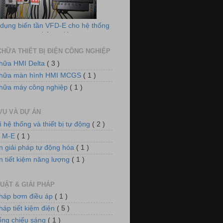
dụng biến tần VFD-E cho hệ thống
quạt thông gió
HỮA THIẾT BỊ ĐIỆN CÔNG NGHIỆP
hữa HMI Delta
( 3 )
chữa màn hình HMI MCGS
( 1 )
hữa máy công nghiệp
( 1 )
 điều khiển nồi hơi xử lý khí thải
VỤ VÀ DỰ ÁN
ì hệ thống và thiết bị tự động
( 2 )
n M-E
( 1 )
n giải pháp tự động hóa
( 1 )
n tiết kiệm năng lượng
( 1 )
UẬT & GIẢI PHÁP
m điều áp cho hệ thống làm mát
pháp bơm điều áp
( 1 )
háp tiết kiệm điện
( 5 )
ống chiếu sáng
( 1 )