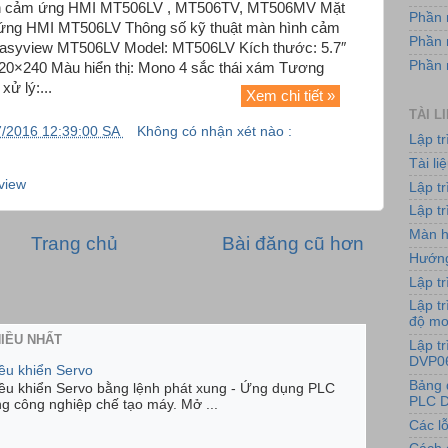
nh cảm ứng HMI MT506LV , MT506TV, MT506MV Mặt
Phần 
ứng HMI MT506LV Thông số kỹ thuật màn hình cảm
Phần 
asyview MT506LV Model: MT506LV Kích thước: 5.7″
Phần
 320×240 Màu hiển thị: Mono 4 sắc thái xám Tương
ử lý:...
Xem chi tiết »
TÀI L
7/2016 12:39:00 SA
Không có nhận xét nào :
Lập t
Tài l
view
Lập t
Lập tr
Màn h
Trang chủ
Bài đăng cũ hơn
Hướng
Lập tr
Lập tr
độ m
HIỀU NHẤT
Lập t
DVP0
iều khiển Servo
Bảng 
iều khiển Servo bằng lệnh phát xung - Ứng dụng PLC
PLC D
ng công nghiệp chế tạo máy. Mở ...
Các lỗ