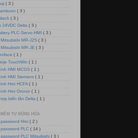
uji
( 3 )
Samkoon
( 3 )
itech
( 3 )
 24VDC Delta
( 3 )
attery-PLC-Servo-HMI
( 3 )
 Mitsubishi MR-J2S
( 3 )
 Mitsubishi MR-JE
( 3 )
roface
( 1 )
inje TouchWin
( 1 )
hình HMI MCGS
( 1 )
ình HMI Siemens
( 1 )
hình Hmi HCFA
( 1 )
hình Hmi Omron
( 1 )
hợp biến tần Delta
( 1 )
 MỀM TỰ ĐỘNG HÓA
 password Hmi
( 2 )
 password PLC
( 14 )
 password PLC Mitsubishi
( 3 )