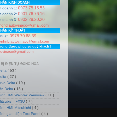
PHẬN KINH DOANH
0973.75.15.53
h doanh 1:
0901.76.76.16
h doanh 2:
0902.28.20.20
Hotline
0978.706.839 / 0973.751.553
Email:
autovinaco@gma
h doanh 3:
ngnd.autovinaco@gmail.com
a Lâm, Thành phố Hà Nội. PGD: Số nhà 7, dãy 5, tổ dân phố 
PHẬN KỸ THUẬT
0978.70.68.39
thuật:
ynhnb.autovinaco@gmail.com
mong được phục vụ quý khách !
tovinaco@gmail.com
 BỊ ĐIỆN TỰ ĐỘNG HÓA
elta
( 53 )
elta
( 27 )
rvo Delta
( 19 )
tần Delta
( 15 )
ình HMI Weintek Weinview
( 11 )
itsubishi FX3U
( 7 )
ình HMI Mitsubishi
( 4 )
ình giao diện Text Panel
( 4 )