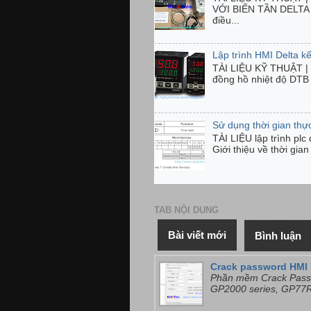
VỚI BIẾN TẦN DELTA H
điều...
Lập trình HMI Delta kế
TÀI LIỆU KỸ THUẬT | 
đồng hồ nhiệt độ DTB 
Sử dụng thời gian thự
TÀI LIỆU lập trình pl
Giới thiệu về thời gia
TAB NỘI DUNG
Bài viết mới
Bình luận
Crack password HMI 
Phần mềm Crack Passw
GP2000 series, GP77R 