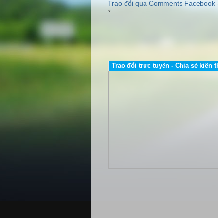
Trao đổi qua Comments Facebook
*
http://www.dailybientandelta.com/ +++ htt
Trao đổi trực tuyến - Chia sẻ kiến t