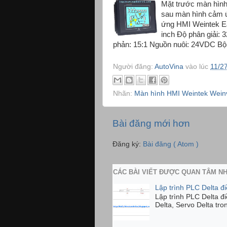
Mặt trước màn hì
sau màn hình cảm 
ứng HMI Weintek E
inch Độ phân giải:
phản: 15:1 Nguồn nuôi: 24VDC Bộ x
Người đăng:
AutoVina
vào lúc
11/2
Nhãn:
Màn hình HMI Weintek Wein
Bài đăng mới hơn
Đăng ký:
Bài đăng ( Atom )
CÁC BÀI VIẾT ĐƯỢC QUAN TÂM N
Lập trình PLC Delta đ
Lập trình PLC Delta đ
Delta, Servo Delta tro