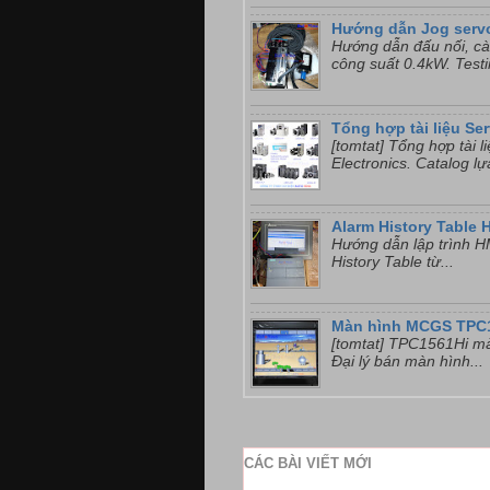
Hướng dẫn Jog serv
Hướng dẫn đấu nối, cà
công suất 0.4kW. Testi
Tổng hợp tài liệu Se
[tomtat] Tổng hợp tài 
Electronics. Catalog lự
Alarm History Table 
Hướng dẫn lập trình HM
History Table từ...
Màn hình MCGS TPC
[tomtat] TPC1561Hi ma
Đại lý bán màn hình...
CÁC BÀI VIẾT MỚI
...