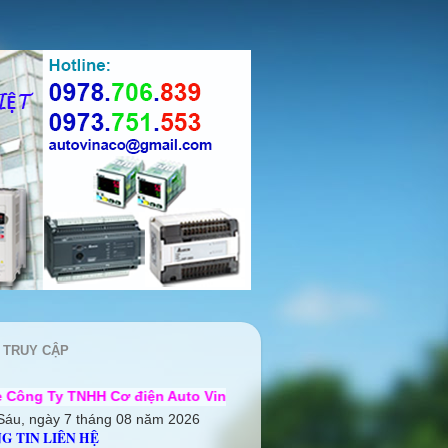
 TRUY CẬP
 Cơ điện Auto Vina ++ Chúng tôi rất mong được hợp tác cùng 
Sáu, ngày 7 tháng 08 năm 2026
G TIN LIÊN HỆ