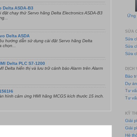
Ứng 
o Delta ASDA-B3
i đặt chạy thử Servo hãng Delta Electronics ASDA-B3
ng...
SỬA C
rvo Delta ASDA
Sửa c
liệu hướng dẫn sử dụng cài đặt Servo hãng Delta
a chọn...
Sửa 
Sửa c
HMI Delta PLC S7-1200
Tủ
I Delta hiển thị và lưu trữ cảnh báo Alarm trên Alarm
DỊCH 
Bảo tr
Dự á
Tư vấ
1561Hi
̀n hình cảm ứng HMI hãng MCGS kích thước 15 inch.
Tư vấ
KỸ TH
Bơ
Giải 
Giải p
Hệ th