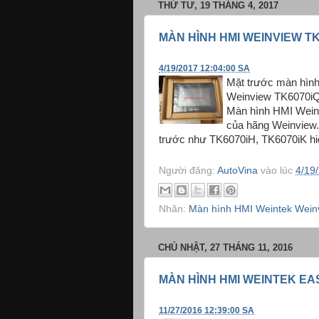
THỨ TƯ, 19 THÁNG 4, 2017
MÀN HÌNH HMI WEINVIEW TK
4/19/2017 12:04:00 SA
Mặt trước màn hìn
Weinview TK6070iQ
Màn hình HMI Wein
của hãng Weinview.
trước như TK6070iH, TK6070iK hi
Người đăng:
AutoVina
vào lúc
4/19
Nhãn:
Màn hình HMI Weintek Wein
CHỦ NHẬT, 27 THÁNG 11, 2016
MÀN HÌNH HMI WEINTEK EA
11/27/2016 12:39:00 SA