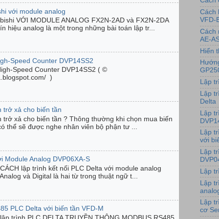
Cách 
shi với module analog
Cách 
VFD-
ubishi VỚI MODULE ANALOG FX2N-2AD và FX2N-2DA
n hiệu analog là một trong những bài toán lập tr...
Cách 
AE-AS
Hiển t
High-Speed Counter DVP14SS2
Hướng
High-Speed Counter DVP14SS2 ( ©
GP25
ta.blogspot.com/ )
Lập t
Lập tr
Delta
 trở xả cho biến tần
Lập t
n trở xả cho biến tần ? Thông thường khi chọn mua biến
DVP1
có thể sẽ được nghe nhân viên bộ phận tư ...
Lập t
với bi
Lập t
với Module Analog DVP06XA-S
DVP0
ÁCH lập trình kết nối PLC Delta với module analog
Lập t
og và Digital là hai từ trong thuật ngữ t...
Lập t
analo
Lập t
85 PLC Delta với biến tần VFD-M
cơ Se
| lập trình PLC DELTA TRUYỀN THÔNG MODBUS RS485