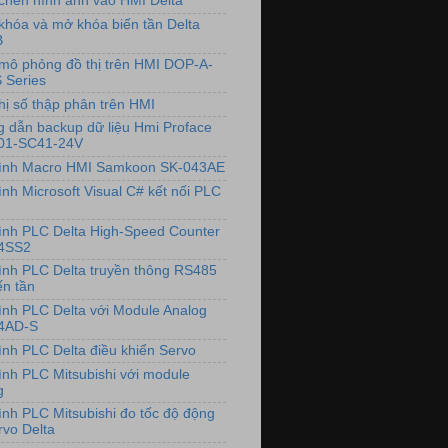
chèn hình ảnh vào HMI Delta
khóa và mở khóa biến tần Delta
B
mô phỏng đồ thị trên HMI DOP-A-
 Series
hị số thập phân trên HMI
 dẫn backup dữ liệu Hmi Proface
01-SC41-24V
rình Macro HMI Samkoon SK-043AE
ình Microsoft Visual C# kết nối PLC
rình PLC Delta High-Speed Counter
4SS2
rình PLC Delta truyền thông RS485
ến tần
rình PLC Delta với Module Analog
4AD-S
rình PLC Delta điều khiển Servo
rình PLC Mitsubishi với module
g
rình PLC Mitsubishi đo tốc độ động
rvo Delta