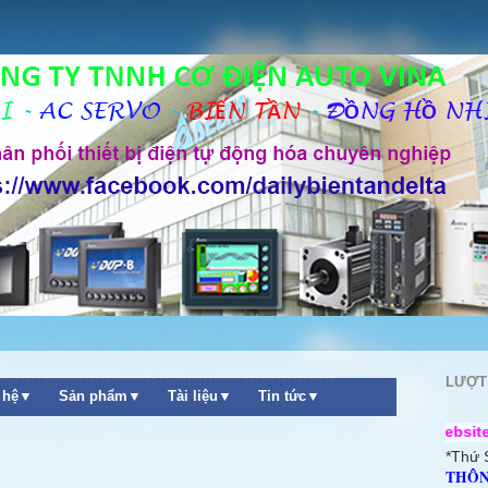
LƯỢT
n hệ▼
Sản phẩm▼
Tài liệu▼
Tin tức▼
++ Chào mừng quý khách ghé thăm website Công Ty TNHH
*Thứ 
THÔN