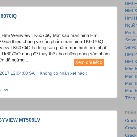
HMI F
HMI 
6070IQ
Hmi H
Nguồn
Pin-B
h Hmi Weinview TK6070iQ Mặt sau màn hình Hmi
Servo
 Giới thiệu chung về sản phẩm màn hình TK6070iQ:
Servo
view TK6070iQ là dòng sản phẩm màn hình mới nhất
 Tk6070iQ dùng để thay thế cho những dòng sản phẩm
HMI P
ện đã ngừng...
HMI X
Xem chi tiết »
Màn 
/2017 12:04:00 SA
Không có nhận xét nào :
Màn h
Màn 
view
Màn 
Tổng 
PHẦN
SYVIEW MT506LV
Crack
Crack
Crack