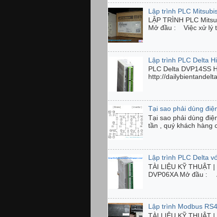
Lập trình PLC Mitsubi
LẬP TRÌNH PLC Mits
Mở đầu : Việc xử lý tí
Lập trình PLC Delta 
PLC Delta DVP14SS 
http://dailybientandel
Tại sao phải dùng điện
Tại sao phải dùng điệ
tần , quý khách hàng 
Lập trình PLC Delta 
TÀI LIỆU KỸ THUẬT | C
DVP06XA Mở đầu : Anal
Lập trình Modbus RS4
TÀI LIỆU KỸ THUẬT 