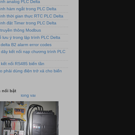
rình analog PLC Delta
rình hàm ngắt trong PLC Delta
rình thời gian thực RTC PLC Delta
ình đặt Timer trong PLC Delta
truyền thông Modbus
 lưu ý trong lập trình PLC Delta
 delta B2 alarm error codes
 dây kết nối nạp chương trình PLC
 kết nối RS485 biến tần
o phải dùng điện trở xả cho biến
ảnh lắp đặt biến tần cho máy đánh
lông vải
 nổi bật