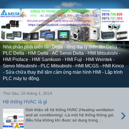
Nhà phân phối biến tần Delta - tổng đại lý biến tần Delta -
PLC Delta - HMI Delta - AC Servo Delta - HMI Mitsubishi -
HMI Proface - HMI Samkoon - HMI Fuji - HMI Weintek -
Servo Mitsubishi - PLC Mitsubishi - HMI MCGS - HMI Kinco
- Sửa chữa thay thế tấm cảm ứng màn hình HMI - Lập trình
PLC máy tự động.
Thứ Sáu, 10 tháng 1, 2014
Hệ thống HVAC là gì
›
Giới thiệu về hệ thống HVAC (Heating ventilation
and air conditioning) -Là một hệ thống thông gió,
điều hòa không khí được sử dụng trong ...